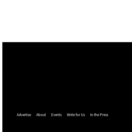
Conectare
Bine ați venit! Autentificați-vă in contul dvs
numele dvs de utilizator
parola dvs
Ați uitat parola? obține ajutor
Politica de Confidentialitate
Recuperare parola
Recuperați-vă parola
adresa dvs de email
O parola va fi trimisă pe adresa dvs de email.
Advertise
About
Events
Write for Us
In the Press