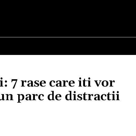
E
STIRI
TEHNOLOGIE-STIINTA
CURIOZITATI
: 7 rase care iti vor
n parc de distractii
Acțiune