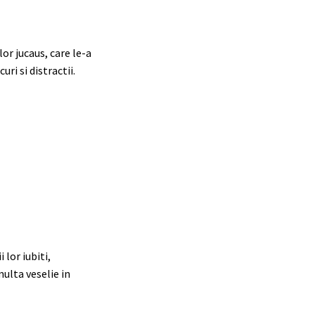
r jucaus, care le-a
uri si distractii.
 lor iubiti,
multa veselie in