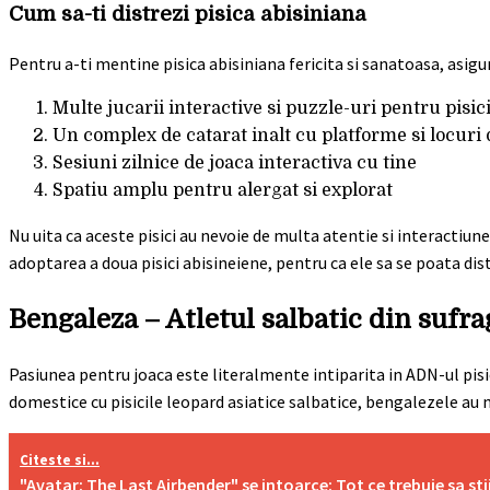
Cum sa-ti distrezi pisica abisiniana
Pentru a-ti mentine pisica abisiniana fericita si sanatoasa, asigura
Multe jucarii interactive si puzzle-uri pentru pisic
Un complex de catarat inalt cu platforme si locuri
Sesiuni zilnice de joaca interactiva cu tine
Spatiu amplu pentru alergat si explorat
Nu uita ca aceste pisici au nevoie de multa atentie si interactiun
adoptarea a doua pisici abisineiene, pentru ca ele sa se poata di
Bengaleza – Atletul salbatic din sufra
Pasiunea pentru joaca este literalmente intiparita in ADN-ul pisi
domestice cu pisicile leopard asiatice salbatice, bengalezele au 
Citeste si...
"Avatar: The Last Airbender" se intoarce: Tot ce trebuie sa stii