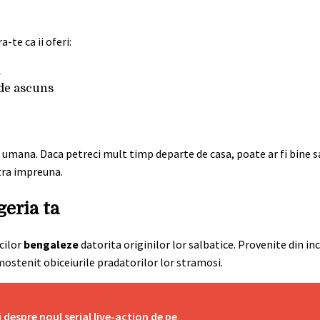
-te ca ii oferi:
i
 de ascuns
e umana. Daca petreci mult timp departe de casa, poate ar fi bine sa
stra impreuna.
geria ta
cilor
bengaleze
datorita originilor lor salbatice. Provenite din inc
mostenit obiceiurile pradatorilor lor stramosi.
 despre noul serial live-action de pe