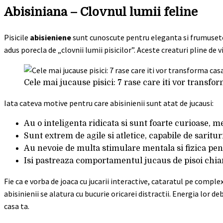
Abisiniana – Clovnul lumii feline
Pisicile
abisieniene
sunt cunoscute pentru eleganta si frumusetea
adus porecla de „clovnii lumii pisicilor”. Aceste creaturi pline de vi
Cele mai jucause pisici: 7 rase care iti vor transfo
Iata cateva motive pentru care abisinienii sunt atat de jucausi:
Au o inteligenta ridicata si sunt foarte curioase, m
Sunt extrem de agile si atletice, capabile de saritu
Au nevoie de multa stimulare mentala si fizica pentr
Isi pastreaza comportamentul jucaus de pisoi chiar
Fie ca e vorba de joaca cu jucarii interactive, cataratul pe comple
abisinienii se alatura cu bucurie oricarei distractii. Energia lor 
casa ta.