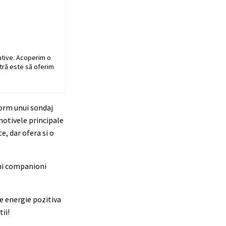
ative. Acoperim o
stră este să oferim
form unui sondaj
motivele principale
, dar ofera si o
veni companioni
de energie pozitiva
ii!