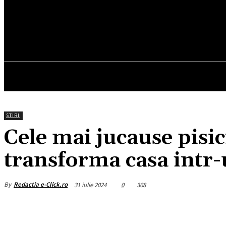
25.5
C
München
vineri, august 7, 2026
HOM
STIRI
Cele mai jucause pisici
transforma casa intr-u
By
Redactia e-Click.ro
31 iulie 2024
0
368