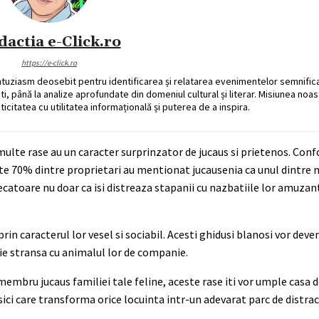
dactia e-Click.ro
https://e-click.ro
ntuziasm deosebit pentru identificarea și relatarea evenimentelor semnific
ati, până la analize aprofundate din domeniul cultural și literar. Misiunea noa
ticitatea cu utilitatea informațională și puterea de a inspira.
multe rase au un caracter surprinzator de jucaus si prietenos. Con
este 70% dintre proprietari au mentionat jucausenia ca unul dintre 
atoare nu doar ca isi distreaza stapanii cu nazbatiile lor amuzante
 prin caracterul lor vesel si sociabil. Acesti ghidusi blanosi vor de
atie stransa cu animalul lor de companie.
u membru jucaus familiei tale feline, aceste rase iti vor umple casa 
ici care transforma orice locuinta intr-un adevarat parc de distract