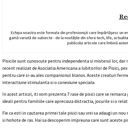
Re
Echipa noastra este formata din profesioniști care împărtășesc un e
gamă variată de subiecte - de la noutățile din sfera tech, life, actualit
publicului articole care îmbină auten
Pisicile sunt cunoscute pentru independenta si misterul lor, dar 
recent realizat de Asociatia Americana a Iubitorilor de Pisici, p
pentru care si-au ales companionul blanos. Aceste creaturi fermec
interactiune stimulanta si o conexiune speciala.
In acest articol, iti vom prezenta 7 rase de pisici care se remarca
ideali pentru familiile care apreciaza distractia, jocurile si o rel
Fie ca esti in cautarea primei tale pisici sau vrei sa adaugi un no
si hohote de ras. Hai sa descoperim impreuna care sunt aceste pis