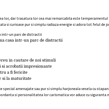
 lor, dar trasatura lor cea mai remarcabila este temperamentul lo
ata si curioase pur si simplu radiaza energie si adora tot felul de joc
rma casa intr-un parc de distractii
ereu in cautare de noi stimuli
ri si acrobatii impresionante
u a fi fericite
 si la maturitate
xe special amenajate sau pur si simplu harjoneala vesela cu stapanii
debordanta si personalitatea lor carismatica vor aduce cu siguranta 