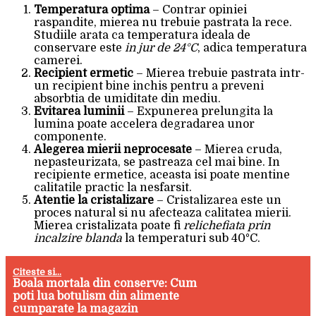
Temperatura optima
– Contrar opiniei
raspandite, mierea nu trebuie pastrata la rece.
Studiile arata ca temperatura ideala de
conservare este
in jur de 24°C
, adica temperatura
camerei.
Recipient ermetic
– Mierea trebuie pastrata intr-
un recipient bine inchis pentru a preveni
absorbtia de umiditate din mediu.
Evitarea luminii
– Expunerea prelungita la
lumina poate accelera degradarea unor
componente.
Alegerea mierii neprocesate
– Mierea cruda,
nepasteurizata, se pastreaza cel mai bine. In
recipiente ermetice, aceasta isi poate mentine
calitatile practic la nesfarsit.
Atentie la cristalizare
– Cristalizarea este un
proces natural si nu afecteaza calitatea mierii.
Mierea cristalizata poate fi
relichefiata prin
incalzire blanda
la temperaturi sub 40°C.
Citeste si...
Boala mortala din conserve: Cum
poti lua botulism din alimente
cumparate la magazin