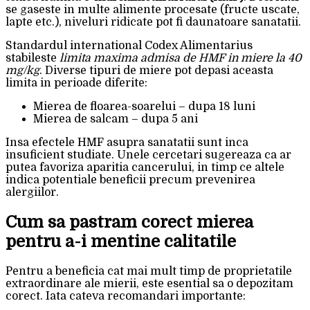
se gaseste in multe alimente procesate (fructe uscate,
lapte etc.), niveluri ridicate pot fi daunatoare sanatatii.
Standardul international Codex Alimentarius
stabileste
limita maxima admisa de HMF in miere la 40
mg/kg
. Diverse tipuri de miere pot depasi aceasta
limita in perioade diferite:
Mierea de floarea-soarelui – dupa 18 luni
Mierea de salcam – dupa 5 ani
Insa efectele HMF asupra sanatatii sunt inca
insuficient studiate. Unele cercetari sugereaza ca ar
putea favoriza aparitia cancerului, in timp ce altele
indica potentiale beneficii precum prevenirea
alergiilor.
Cum sa pastram corect mierea
pentru a-i mentine calitatile
Pentru a beneficia cat mai mult timp de proprietatile
extraordinare ale mierii, este esential sa o depozitam
corect. Iata cateva recomandari importante: