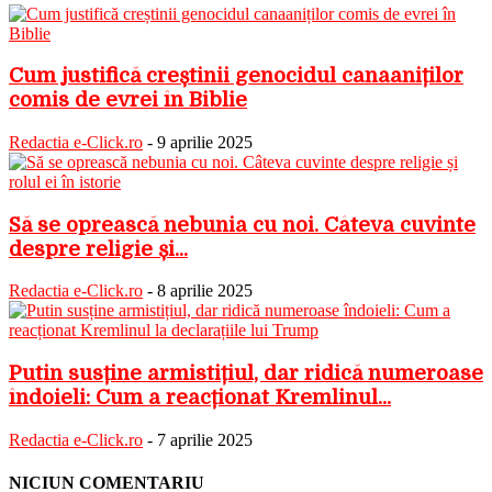
Cum justifică creștinii genocidul canaaniților
comis de evrei în Biblie
Redactia e-Click.ro
-
9 aprilie 2025
Să se oprească nebunia cu noi. Câteva cuvinte
despre religie și...
Redactia e-Click.ro
-
8 aprilie 2025
Putin susține armistițiul, dar ridică numeroase
îndoieli: Cum a reacționat Kremlinul...
Redactia e-Click.ro
-
7 aprilie 2025
NICIUN COMENTARIU