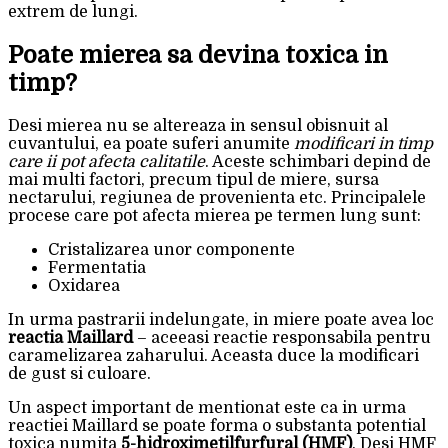
extrem de lungi.
Poate mierea sa devina toxica in
timp?
Desi mierea nu se altereaza in sensul obisnuit al
cuvantului, ea poate suferi anumite
modificari in timp
care ii pot afecta calitatile
. Aceste schimbari depind de
mai multi factori, precum tipul de miere, sursa
nectarului, regiunea de provenienta etc. Principalele
procese care pot afecta mierea pe termen lung sunt:
Cristalizarea unor componente
Fermentatia
Oxidarea
In urma pastrarii indelungate, in miere poate avea loc
reactia Maillard
– aceeasi reactie responsabila pentru
caramelizarea zaharului. Aceasta duce la modificari
de gust si culoare.
Un aspect important de mentionat este ca in urma
reactiei Maillard se poate forma o substanta potential
toxica numita
5-hidroximetilfurfural (HMF)
. Desi HMF