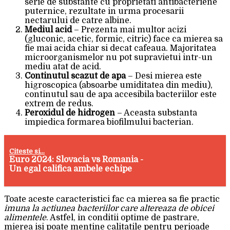
serie de substante cu proprietati antibacteriene
puternice, rezultate in urma procesarii
nectarului de catre albine.
Mediul acid
– Prezenta mai multor acizi
(gluconic, acetic, formic, citric) face ca mierea sa
fie mai acida chiar si decat cafeaua. Majoritatea
microorganismelor nu pot supravietui intr-un
mediu atat de acid.
Continutul scazut de apa
– Desi mierea este
higroscopica (absoarbe umiditatea din mediu),
continutul sau de apa accesibila bacteriilor este
extrem de redus.
Peroxidul de hidrogen
– Aceasta substanta
impiedica formarea biofilmului bacterian.
Citeste si...
Euro 2024: Slovacia vs Romania -
Un egal califica ambele echipe
Toate aceste caracteristici fac ca mierea sa fie practic
imuna la actiunea bacteriilor care altereaza de obicei
alimentele
. Astfel, in conditii optime de pastrare,
mierea isi poate mentine calitatile pentru perioade