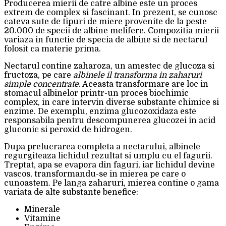
Producerea mierii de catre albine este un proces
extrem de complex si fascinant. In prezent, se cunosc
cateva sute de tipuri de miere provenite de la peste
20.000 de specii de albine melifere. Compozitia mierii
variaza in functie de specia de albine si de nectarul
folosit ca materie prima.
Nectarul contine zaharoza, un amestec de glucoza si
fructoza, pe care
albinele il transforma in zaharuri
simple concentrate
. Aceasta transformare are loc in
stomacul albinelor printr-un proces biochimic
complex, in care intervin diverse substante chimice si
enzime. De exemplu, enzima glucozoxidaza este
responsabila pentru descompunerea glucozei in acid
gluconic si peroxid de hidrogen.
Dupa prelucrarea completa a nectarului, albinele
regurgiteaza lichidul rezultat si umplu cu el fagurii.
Treptat, apa se evapora din faguri, iar lichidul devine
vascos, transformandu-se in mierea pe care o
cunoastem. Pe langa zaharuri, mierea contine o gama
variata de alte substante benefice:
Minerale
Vitamine