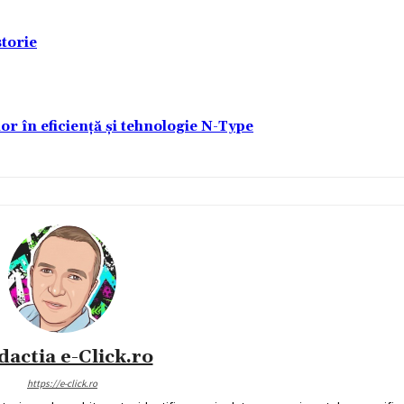
torie
lor în eficiență și tehnologie N-Type
dactia e-Click.ro
https://e-click.ro