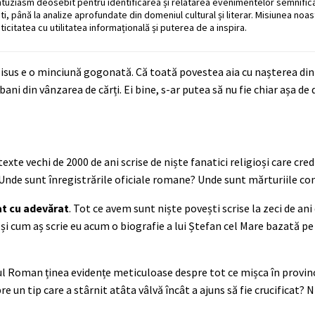
ntuziasm deosebit pentru identificarea și relatarea evenimentelor semnific
ati, până la analize aprofundate din domeniul cultural și literar. Misiunea noa
ticitatea cu utilitatea informațională și puterea de a inspira.
re Iisus e o minciună gogonată. Că toată povestea aia cu nașterea di
ă bani din vânzarea de cărți. Ei bine, s-ar putea să nu fie chiar așa d
te vechi de 2000 de ani scrise de niște fanatici religioși care cred 
 Unde sunt înregistrările oficiale romane? Unde sunt mărturiile c
tat cu adevărat
. Tot ce avem sunt niște povești scrise la zeci de an
și cum aș scrie eu acum o biografie a lui Ștefan cel Mare bazată pe
riul Roman ținea evidențe meticuloase despre tot ce mișca în provin
e un tip care a stârnit atâta vâlvă încât a ajuns să fie crucificat? 