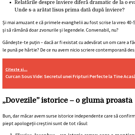
Relatările despre înviere diferă dramatic de la o e
Unde s-a arătat Iisus prima dată după înviere?
Și mai amuzant e că primele evanghelii au fost scrise la vreo 40-50
și să rămână doar zvonurile și legendele. Convenabil, nu?
Gândește-te puțin – dacă ar fi existat cu adevărat un om care a făc
le pună pe hârtie? De ce nu avem nicio scriere contemporană des
Citeste si...
Curcan Sous Vide: Secretul unei Fripturi Perfecte la Tine Acas
„Dovezile” istorice – o glumă proastă
Bun, dar măcar avem surse istorice independente care să confirme
piept apologeții creștini sunt de tot râsul: