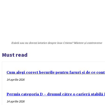
Există sau nu dovezi istorice despre Isus Cristos? Mistere și controverse
Must read
Cum alegi corect becurile pentru faruri și de ce con
14 aprilie 2026
Permis categoria D – drumul către o carieră stabilă
14 aprilie 2026