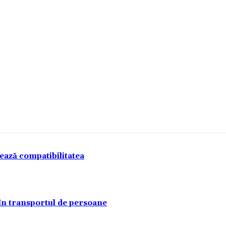
tează compatibilitatea
 în transportul de persoane