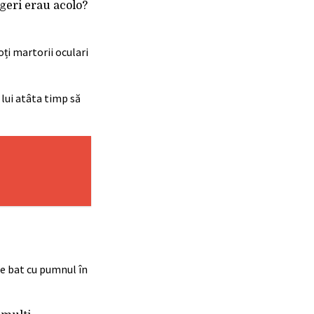
ngeri erau acolo?
oți martorii oculari
 lui atâta timp să
se bat cu pumnul în