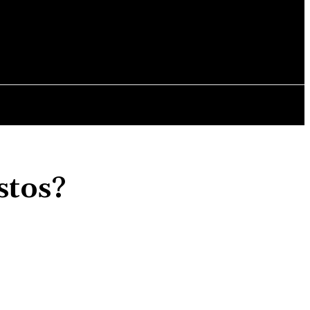
OPINII
stos?