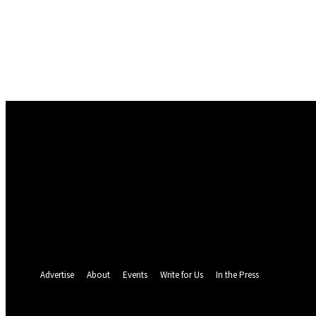
Conectare
Bine ați venit! Autentificați-vă in contul dvs
numele dvs de utilizator
parola dvs
Ați uitat parola? obține ajutor
Politica de Confidentialitate
Recuperare parola
Recuperați-vă parola
adresa dvs de email
O parola va fi trimisă pe adresa dvs de email.
Advertise
About
Events
Write for Us
In the Press