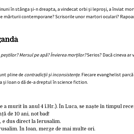
ni în stânga și-n dreapta, a vindecat orbi și leproși, a înviat morți
e de mărturii contemporane? Scrisorile unor martori oculari? Rapoar
agandă
a peștilor? Mersul pe apă? Învierea morților?
Serios? Dacă cineva ar ve
sunt pline de
contradicții și inconsistențe
. Fiecare evanghelist parcă
a și Ioan o dă de-a dreptul în science fiction.
e a murit în anul 4 î.Hr.). În Luca, se naște în timpul re
nță de 10 ani, not bad!
, e dus direct la Ierusalim.
rusalim. În Ioan, merge de mai multe ori.