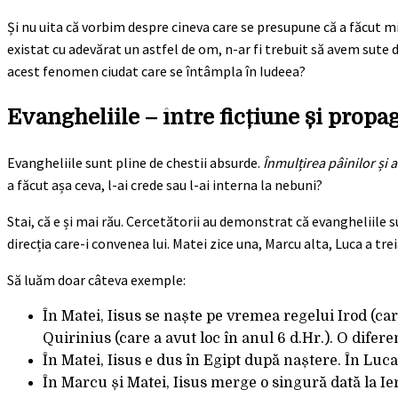
Și nu uita că vorbim despre cineva care se presupune că a făcut minu
existat cu adevărat un astfel de om, n-ar fi trebuit să avem sut
acest fenomen ciudat care se întâmpla în Iudeea?
Evangheliile – între ficțiune și prop
Evangheliile sunt pline de chestii absurde.
Înmulțirea pâinilor și 
a făcut așa ceva, l-ai crede sau l-ai interna la nebuni?
Stai, că e și mai rău. Cercetătorii au demonstrat că evangheliile 
direcția care-i convenea lui. Matei zice una, Marcu alta, Luca a trei
Să luăm doar câteva exemple:
În Matei, Iisus se naște pe vremea regelui Irod (car
Quirinius (care a avut loc în anul 6 d.Hr.). O difere
În Matei, Iisus e dus în Egipt după naștere. În Luca
În Marcu și Matei, Iisus merge o singură dată la Ie