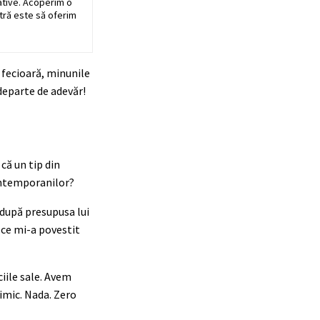
ative. Acoperim o
stră este să oferim
n fecioară, minunile
e departe de adevăr!
că un tip din
ontemporanilor?
i după presupusa lui
 ce mi-a povestit
ciile sale. Avem
Nimic. Nada. Zero