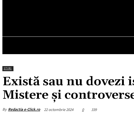
21.4
C
München
vineri, august 7, 2026
HOM
STIRI
Există sau nu dovezi i
Mistere și controvers
By
Redactia e-Click.ro
22 octombrie 2024
0
339