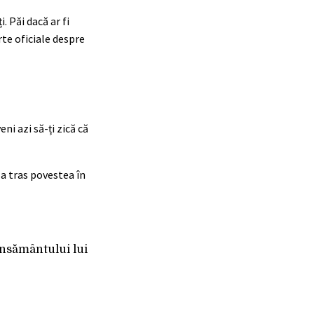
. Păi dacă ar fi
te oficiale despre
ni azi să-ți zică că
 a tras povestea în
censământului lui