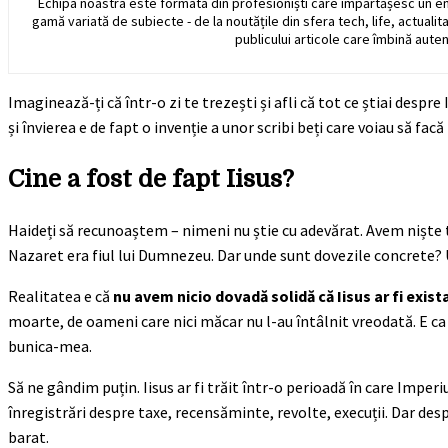
Echipa noastra este formata din profesioniști care împărtășesc un e
gamă variată de subiecte - de la noutățile din sfera tech, life, actualit
publicului articole care îmbină auten
Imaginează-ți că într-o zi te trezești și afli că tot ce știai desp
și învierea e de fapt o invenție a unor scribi beți care voiau să fac
Cine a fost de fapt Iisus?
Haideți să recunoaștem – nimeni nu știe cu adevărat. Avem niște tex
Nazaret era fiul lui Dumnezeu. Dar unde sunt dovezile concrete?
Realitatea e că
nu avem nicio dovadă solidă că Iisus ar fi exis
moarte, de oameni care nici măcar nu l-au întâlnit vreodată. E ca 
bunica-mea.
Să ne gândim puțin. Iisus ar fi trăit într-o perioadă în care Impe
înregistrări despre taxe, recensăminte, revolte, execuții. Dar despr
barat.