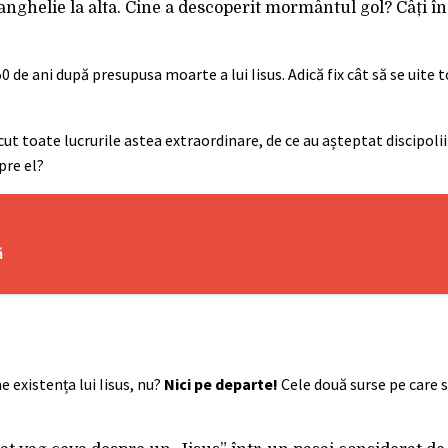
vanghelie la alta. Cine a descoperit mormântul gol? Câți î
 de ani după presupusa moarte a lui Iisus. Adică fix cât să se uite t
ut toate lucrurile astea extraordinare, de ce au așteptat discipolii
pre el?
ă
 existența lui Iisus, nu?
Nici pe departe!
Cele două surse pe care 