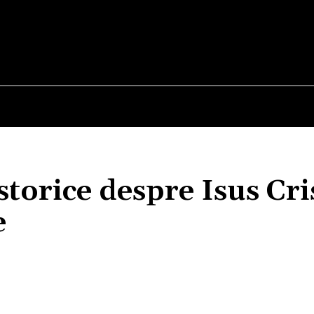
E
STIRI
TEHNOLOGIE-STIINTA
CURIOZITATI
storice despre Isus Cri
e
Acțiune