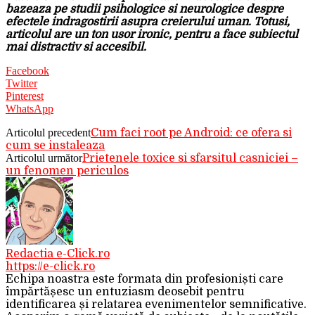
bazeaza pe studii psihologice si neurologice despre
efectele indragostirii asupra creierului uman. Totusi,
articolul are un ton usor ironic, pentru a face subiectul
mai distractiv si accesibil.
Facebook
Twitter
Pinterest
WhatsApp
Articolul precedent
Cum faci root pe Android: ce ofera si
cum se instaleaza
Articolul următor
Prietenele toxice si sfarsitul casniciei –
un fenomen periculos
Redactia e-Click.ro
https://e-click.ro
Echipa noastra este formata din profesioniști care
împărtășesc un entuziasm deosebit pentru
identificarea și relatarea evenimentelor semnificative.