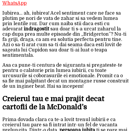
WhatsApp
Iubirea… ah, iubirea! Acel sentiment care ne face sa
plutim pe nori de vata de zahar si sa vedem lumea
prin lentile roz. Dar cum naiba stii daca esti cu
adevarat
indragostit
sau doar ti s-a urcat zaharul la
cap dupa prea multe episoade din „Bridgerton”? Nu-ti
fa griji, draga, ca am eu solutia perfecta pentru tine.
Azi o sa-ti arat cum sa-ti dai seama daca esti lovit de
sageata lui Cupidon sau doar ti-ai luat o teapa
sentimentala.
Asa ca pune-ti centura de siguranta si pregateste-te
pentru o calatorie prin lumea iubirii, cu toate
urcusurile si coborasurile ei emotionale. Promit ca o
sa fie mai palpitant decat un montagne russe construit
de un inginer beat. Hai sa incepem!
Creierul tau e mai prajit decat
cartofii de la McDonald’s
Prima dovada clara ca te-a lovit trenul iubirii e ca
creierul tau pare sa fi intrat intr-un fel de vacanta
prelungita. Dintr-o data,
persoana iubita
ti se pare mai