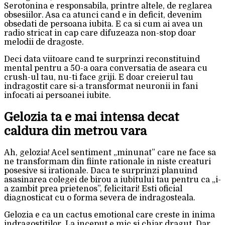
Serotonina e responsabila, printre altele, de reglarea
obsesiilor. Asa ca atunci cand e in deficit, devenim
obsedati de persoana iubita. E ca si cum ai avea un
radio stricat in cap care difuzeaza non-stop doar
melodii de dragoste.
Deci data viitoare cand te surprinzi reconstituind
mental pentru a 50-a oara conversatia de aseara cu
crush-ul tau, nu-ti face griji. E doar creierul tau
indragostit care si-a transformat neuronii in fani
infocati ai persoanei iubite.
Gelozia ta e mai intensa decat
caldura din metrou vara
Ah, gelozia! Acel sentiment „minunat” care ne face sa
ne transformam din fiinte rationale in niste creaturi
posesive si irationale. Daca te surprinzi planuind
asasinarea colegei de birou a iubitului tau pentru ca „i-
a zambit prea prietenos”, felicitari! Esti oficial
diagnosticat cu o forma severa de indragosteala.
Gelozia e ca un cactus emotional care creste in inima
indragostitilor. La inceput e mic si chiar dragut. Dar