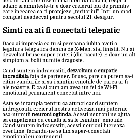
acid in fata oricui se uita la iubitul/iubita ta, respira
adanc si aminteste-ti: e doar creierul tau de primitiv
care incearca sa-ti protejeze „teritoriul”. Intr-un mod
complet neadecvat pentru secolul 21, desigur.
Simti ca ati fi conectati telepatic
Daca ai impresia ca tu si persoana iubita aveti o
legatura telepatica demna de X-Men, stai linistit. Nu ai
dezvoltat brusc super-puteri (din pacate). E doar un alt
simptom al bolii numite dragoste.
Cand suntem indragostiti,
dezvoltam o empatie
incredibila
fata de partener. Brusc, pare ca putem sa-i
citim gandurile si sa-i simtim emotiile de parca ar fi
ale noastre. E ca si cum am avea un fel de Wi-Fi
emotional permanent conectat intre noi.
Asta se intampla pentru ca atunci cand suntem
indragostiti, creierul nostru activeaza mai puternic
asa-numitii
neuroni oglinda
. Acesti neuroni ne ajuta
sa empatizam cu ceilalti si sa le „simtim” emotiile.
Cand suntem indragostiti, acesti neuroni lucreaza
overtime, facandu-ne sa fim super-conectati
emotional cu partenerul.