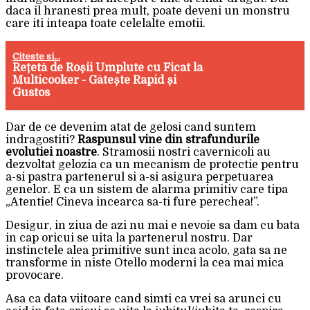
daca il hranesti prea mult, poate deveni un monstru
care iti inteapa toate celelalte emotii.
Citeste si...
Rețetă de Roșii Umplute cu Ficat la
Multicooker - Gătește Rapid și
Gustos
Dar de ce devenim atat de gelosi cand suntem
indragostiti?
Raspunsul vine din strafundurile
evolutiei noastre
. Stramosii nostri cavernicoli au
dezvoltat gelozia ca un mecanism de protectie pentru
a-si pastra partenerul si a-si asigura perpetuarea
genelor. E ca un sistem de alarma primitiv care tipa
„Atentie! Cineva incearca sa-ti fure perechea!”.
Desigur, in ziua de azi nu mai e nevoie sa dam cu bata
in cap oricui se uita la partenerul nostru. Dar
instinctele alea primitive sunt inca acolo, gata sa ne
transforme in niste Otello moderni la cea mai mica
provocare.
Asa ca data viitoare cand simti ca vrei sa arunci cu