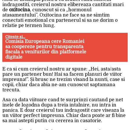
indragostiti, creierul nostru elibereaza cantitati mari
de
oxitocina
, cunoscut si ca „hormonul
atasamentului”. Oxitocina ne face sa ne simtim
conectati emotional cu partenerul si sa ne dorim o
relatie pe termen lung.
Citeste si...
Comisia Europeana cere Romaniei
sa coopereze pentru transparenta
fiscala a veniturilor din platformele
digitale
E ca si cum creierul nostru ar spune: „Hei, asta/asta
pare un partener bun! Hai sa facem planuri de viitor
impreuna!”. Și brusc ne trezim visand la nunti, case si
copii, chiar daca abia ne-am cunoscut saptamana
trecuta.
Asa ca data viitoare cand te surprinzi cautand pe net
inele de logodna dupa a treia intalnire, nu intra in
panica. E doar creierul tau indragostit care viseaza la
un viitor perfect impreuna. Chiar daca poate ar fi bine
sa mai astepti putin cu cererea in casatorie.