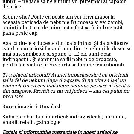
iubirii – ne face sa ne simtim vii, puternici si capabili
de orice.
Și cine stie? Poate ca peste ani vei privi inapoi la
aceasta perioada de nebunie frumoasa si vei zambi,
amintindu-ti cat de minunat a fost sa fii indragostit
pana peste cap.
Asa ca du-te si iubeste din toata inima! Și data viitoare
cand te surprinzi facand una dintre nebuniile descrise
mai sus, zambeste si spune-ti: „E ok, sunt doar
indragostit”. Și continua sa fii nebun de dragoste,
pentru ca viata e prea scurta sa fim mereu rationali.
Ți-a placut articolul? Atunci impartaseste-l cu prietenii
tai la fel de nebuni dupa dragoste! Și nu uita sa lasi un
comentariu cu cea mai mare nebunie pe care ai facut-o
din dragoste. Promit ca nu voi judeca – sau cel putin nu
prea tare.
Sursa imaginii: Unsplash
Subiecte abordate in articol: indragosteala, hormoni,
emotii, relatii, psihologie
Datele si informatiile prezentate in acest articol se