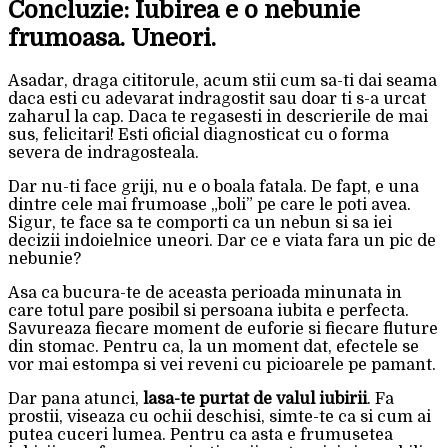
Concluzie: Iubirea e o nebunie
frumoasa. Uneori.
Asadar, draga cititorule, acum stii cum sa-ti dai seama
daca esti cu adevarat indragostit sau doar ti s-a urcat
zaharul la cap. Daca te regasesti in descrierile de mai
sus, felicitari! Esti oficial diagnosticat cu o forma
severa de indragosteala.
Dar nu-ti face griji, nu e o boala fatala. De fapt, e una
dintre cele mai frumoase „boli” pe care le poti avea.
Sigur, te face sa te comporti ca un nebun si sa iei
decizii indoielnice uneori. Dar ce e viata fara un pic de
nebunie?
Asa ca bucura-te de aceasta perioada minunata in
care totul pare posibil si persoana iubita e perfecta.
Savureaza fiecare moment de euforie si fiecare fluture
din stomac. Pentru ca, la un moment dat, efectele se
vor mai estompa si vei reveni cu picioarele pe pamant.
Dar pana atunci,
lasa-te purtat de valul iubirii
. Fa
prostii, viseaza cu ochii deschisi, simte-te ca si cum ai
putea cuceri lumea. Pentru ca asta e frumusetea