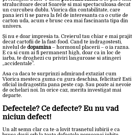
stralucitoare decat Soarele si mai spectaculoasa decat
un curcubeu dublu. Viorica din contabilitate, care
pana ieri ti se parea la fel de interesanta ca o cutie de
carton uda, acum e brusc cea mai fascinanta tipa din
univers.
Și nu e doar impresia ta. Creierul tau chiar e mai prajit
decat cartofii de la fast-food. Cand te indragostesti,
nivelul de
dopamina
– hormonul placerii – o ia razna.
E ca si cum ai fi permanent high, doar ca in loc de
iarba, te droghezi cu priviri languroase si atingeri
„accidentale”.
Asa ca daca te surprinzi admirand extaziat cum
Viorica mesteca guma cu gura deschisa, felicitari! Esti
oficial indragostita pana peste cap. Sau poate ai nevoie
de ochelari noi. In orice caz, merita investigat mai
departe.
Defectele? Ce defecte? Eu nu vad
niciun defect!
Un alt semn clar ca te-a lovit trasnetul iubirii e ca