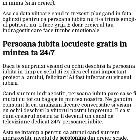
in inima (si in creier).
Asa ca data viitoare cand te trezesti plangand in fata
oglinzii pentru ca persoana iubita nu ti-a trimis emoji-
ul potrivit, nu-ti face griji. E doar creierul tau
indragostit care face tumbe emotionale.
Persoana iubita locuieste gratis in
mintea ta 24/7
Daca te surprinzi visand cu ochii deschisi la persoana
iubita in timp ce seful iti explica cel mai important
proiect al anului, felicitari! Ai fost infectat cu virusul
iubirii.
Cand suntem indragostiti, persoana iubita pare sa se fi
mutat cu tot cu bagaje in mintea noastra. Ne gandim
constant la ea, analizam fiecare conversatie si visam
cu ochii deschisi la viitorul nostru impreuna. E ca si
cum creierul nostru ar fi devenit un canal de
televiziune dedicat 24/7 persoanei iubite.
Asta se intampla pentru ca atunci cand suntem
indragostiti, nivelul de
serotonina
din creier scade.