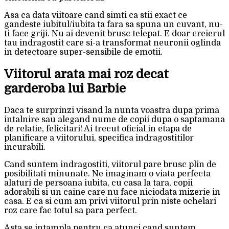
Asa ca data viitoare cand simti ca stii exact ce
gandeste iubitul/iubita ta fara sa spuna un cuvant, nu-
ti face griji. Nu ai devenit brusc telepat. E doar creierul
tau indragostit care si-a transformat neuronii oglinda
in detectoare super-sensibile de emotii.
Viitorul arata mai roz decat
garderoba lui Barbie
Daca te surprinzi visand la nunta voastra dupa prima
intalnire sau alegand nume de copii dupa o saptamana
de relatie, felicitari! Ai trecut oficial in etapa de
planificare a viitorului, specifica indragostitilor
incurabili.
Cand suntem indragostiti, viitorul pare brusc plin de
posibilitati minunate. Ne imaginam o viata perfecta
alaturi de persoana iubita, cu casa la tara, copii
adorabili si un caine care nu face niciodata mizerie in
casa. E ca si cum am privi viitorul prin niste ochelari
roz care fac totul sa para perfect.
Asta se intampla pentru ca atunci cand suntem