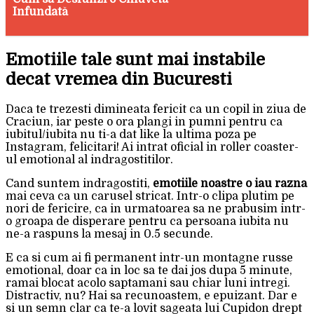
Infundată
Emotiile tale sunt mai instabile
decat vremea din Bucuresti
Daca te trezesti dimineata fericit ca un copil in ziua de
Craciun, iar peste o ora plangi in pumni pentru ca
iubitul/iubita nu ti-a dat like la ultima poza pe
Instagram, felicitari! Ai intrat oficial in roller coaster-
ul emotional al indragostitilor.
Cand suntem indragostiti,
emotiile noastre o iau razna
mai ceva ca un carusel stricat. Intr-o clipa plutim pe
nori de fericire, ca in urmatoarea sa ne prabusim intr-
o groapa de disperare pentru ca persoana iubita nu
ne-a raspuns la mesaj in 0.5 secunde.
E ca si cum ai fi permanent intr-un montagne russe
emotional, doar ca in loc sa te dai jos dupa 5 minute,
ramai blocat acolo saptamani sau chiar luni intregi.
Distractiv, nu? Hai sa recunoastem, e epuizant. Dar e
si un semn clar ca te-a lovit sageata lui Cupidon drept