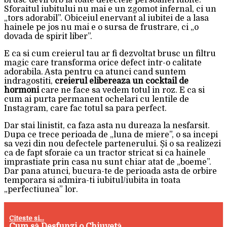
brusc devii orb la toate defectele persoanei iubite.
Sforaitul iubitului nu mai e un zgomot infernal, ci un
„tors adorabil”. Obiceiul enervant al iubitei de a lasa
hainele pe jos nu mai e o sursa de frustrare, ci „o
dovada de spirit liber”.
E ca si cum creierul tau ar fi dezvoltat brusc un filtru
magic care transforma orice defect intr-o calitate
adorabila. Asta pentru ca atunci cand suntem
indragostiti,
creierul elibereaza un cocktail de
hormoni
care ne face sa vedem totul in roz. E ca si
cum ai purta permanent ochelari cu lentile de
Instagram, care fac totul sa para perfect.
Dar stai linistit, ca faza asta nu dureaza la nesfarsit.
Dupa ce trece perioada de „luna de miere”, o sa incepi
sa vezi din nou defectele partenerului. Și o sa realizezi
ca de fapt sforaie ca un tractor stricat si ca hainele
imprastiate prin casa nu sunt chiar atat de „boeme”.
Dar pana atunci, bucura-te de perioada asta de orbire
temporara si admira-ti iubitul/iubita in toata
„perfectiunea” lor.
Citeste si...
Cum să Desfunzi o Chiuvetă