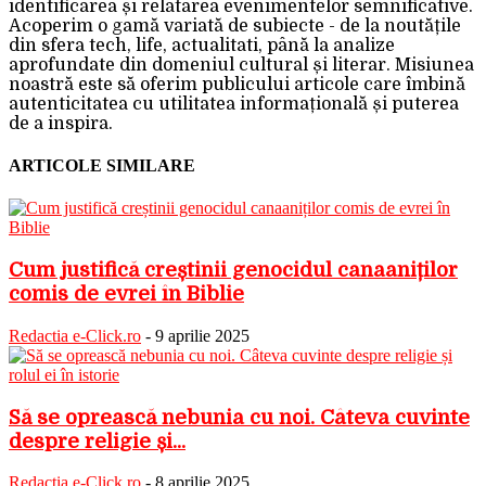
identificarea și relatarea evenimentelor semnificative.
Acoperim o gamă variată de subiecte - de la noutățile
din sfera tech, life, actualitati, până la analize
aprofundate din domeniul cultural și literar. Misiunea
noastră este să oferim publicului articole care îmbină
autenticitatea cu utilitatea informațională și puterea
de a inspira.
ARTICOLE SIMILARE
Cum justifică creștinii genocidul canaaniților
comis de evrei în Biblie
Redactia e-Click.ro
-
9 aprilie 2025
Să se oprească nebunia cu noi. Câteva cuvinte
despre religie și...
Redactia e-Click.ro
-
8 aprilie 2025