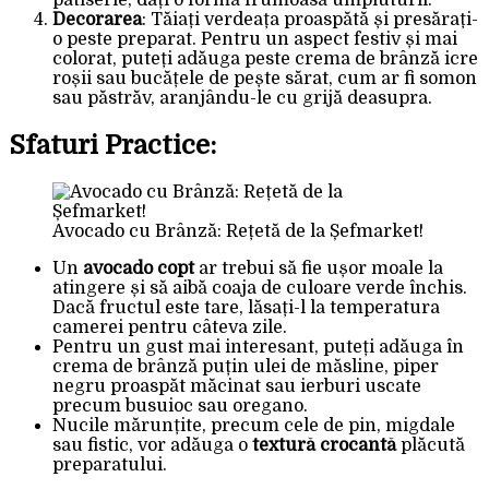
patiserie, dați o formă frumoasă umpluturii.
Decorarea
: Tăiați verdeața proaspătă și presărați-
o peste preparat. Pentru un aspect festiv și mai
colorat, puteți adăuga peste crema de brânză icre
roșii sau bucățele de pește sărat, cum ar fi somon
sau păstrăv, aranjându-le cu grijă deasupra.
Sfaturi Practice:
Avocado cu Brânză: Rețetă de la Șefmarket!
Un
avocado copt
ar trebui să fie ușor moale la
atingere și să aibă coaja de culoare verde închis.
Dacă fructul este tare, lăsați-l la temperatura
camerei pentru câteva zile.
Pentru un gust mai interesant, puteți adăuga în
crema de brânză puțin ulei de măsline, piper
negru proaspăt măcinat sau ierburi uscate
precum busuioc sau oregano.
Nucile mărunțite, precum cele de pin, migdale
sau fistic, vor adăuga o
textură crocantă
plăcută
preparatului.