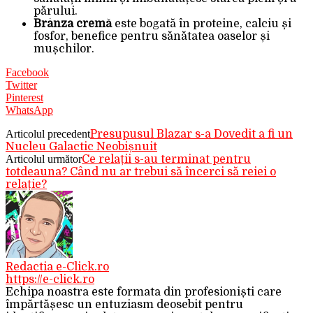
părului.
Brânza cremă
este bogată în proteine, calciu și
fosfor, benefice pentru sănătatea oaselor și
mușchilor.
Facebook
Twitter
Pinterest
WhatsApp
Articolul precedent
Presupusul Blazar s-a Dovedit a fi un
Nucleu Galactic Neobișnuit
Articolul următor
Ce relații s-au terminat pentru
totdeauna? Când nu ar trebui să încerci să reiei o
relație?
Redactia e-Click.ro
https://e-click.ro
Echipa noastra este formata din profesioniști care
împărtășesc un entuziasm deosebit pentru