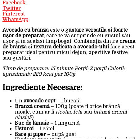
Facebook
Twitter
Pinterest
WhatsApp
Avocado cu brânză
este o
gustare versatilă și foarte
ușor de preparat
, care te va surprinde cu gustul său
ușor și în același timp bogat. Combinația dintre
crema
de brânză
și
textura delicată a avocado-ului
face acest
preparat ideal pentru micul dejun, aperitive festive
sau gustări.
Timp de preparare: 15 minute
Porții: 2 porții
Calorii:
aproximativ 220 kcal per 100g
Ingrediente Necesare:
Un
avocado copt
– 1 bucată
Brânză cremă
– 100g (poate fi orice brânză
moale, cum ar fi
ricotta
,
feta
sau
brânză cremă
clasică
)
Suc de lămâie
– 1 linguriță
Usturoi
– 1 cățel
Sare și piper
– după gust