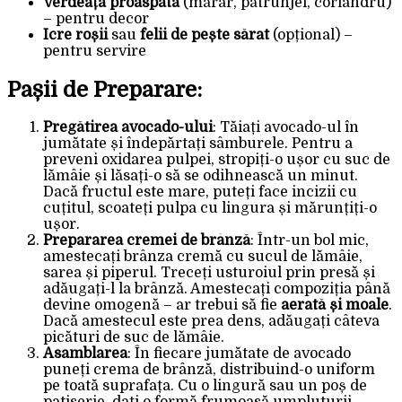
Verdeață proaspătă
(mărar, pătrunjel, coriandru)
– pentru decor
Icre roșii
sau
felii de pește sărat
(opțional) –
pentru servire
Pașii de Preparare:
Pregătirea avocado-ului
: Tăiați avocado-ul în
jumătate și îndepărtați sâmburele. Pentru a
preveni oxidarea pulpei, stropiți-o ușor cu suc de
lămâie și lăsați-o să se odihnească un minut.
Dacă fructul este mare, puteți face incizii cu
cuțitul, scoateți pulpa cu lingura și mărunțiți-o
ușor.
Prepararea cremei de brânză
: Într-un bol mic,
amestecați brânza cremă cu sucul de lămâie,
sarea și piperul. Treceți usturoiul prin presă și
adăugați-l la brânză. Amestecați compoziția până
devine omogenă – ar trebui să fie
aerată și moale
.
Dacă amestecul este prea dens, adăugați câteva
picături de suc de lămâie.
Asamblarea
: În fiecare jumătate de avocado
puneți crema de brânză, distribuind-o uniform
pe toată suprafața. Cu o lingură sau un poș de