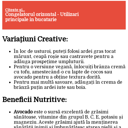
Citeste si...
Congelatorul orizontal - Utilizari
principale in bucatarie
Variațiuni Creative:
În loc de usturoi, puteți folosi ardei gras tocat
mărunt, ceapă roșie sau castravete pentru a
adăuga prospețime umpluturii.
Pentru o versiune vegană, înlocuiți brânza cremă
cu tofu, amestecând-o cu lapte de cocos sau
avocado pentru a obține textura dorită.
Pentru mai multă savoare, adăugați în crema de
brânză puțin ardei iute sau boia.
Beneficii Nutritive:
Avocado
este o sursă excelentă de grăsimi
sănătoase, vitamine din grupul B, C, E, potasiu și
magneziu. Aceste grăsimi ajută la menținerea
sănătății inimii și îmbunătățesc starea pielii și a