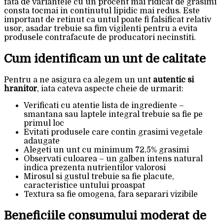
fata de variantele cu un procent mai ridicat de grasimi
consta tocmai in continutul lipidic mai redus. Este
important de retinut ca untul poate fi falsificat relativ
usor, asadar trebuie sa fim vigilenti pentru a evita
produsele contrafacute de producatori necinstiti.
Cum identificam un unt de calitate
Pentru a ne asigura ca alegem un unt
autentic si
hranitor
, iata cateva aspecte cheie de urmarit:
Verificati cu atentie lista de ingrediente –
smantana sau laptele integral trebuie sa fie pe
primul loc
Evitati produsele care contin grasimi vegetale
adaugate
Alegeti un unt cu minimum 72,5% grasimi
Observati culoarea – un galben intens natural
indica prezenta nutrientilor valorosi
Mirosul si gustul trebuie sa fie placute,
caracteristice untului proaspat
Textura sa fie omogena, fara separari vizibile
Beneficiile consumului moderat de