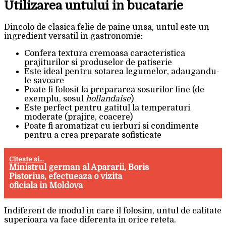
Utilizarea untului in bucatarie
Dincolo de clasica felie de paine unsa, untul este un
ingredient versatil in gastronomie:
Confera textura cremoasa caracteristica
prajiturilor si produselor de patiserie
Este ideal pentru sotarea legumelor, adaugandu-
le savoare
Poate fi folosit la prepararea sosurilor fine (de
exemplu, sosul
hollandaise
)
Este perfect pentru gatitul la temperaturi
moderate (prajire, coacere)
Poate fi aromatizat cu ierburi si condimente
pentru a crea preparate sofisticate
Citeste si...
Ministrul german al Apararii, Boris
Pistorius, efectueaza o vizita
oficiala in Moldova
Indiferent de modul in care il folosim, untul de calitate
superioara va face diferenta in orice reteta.