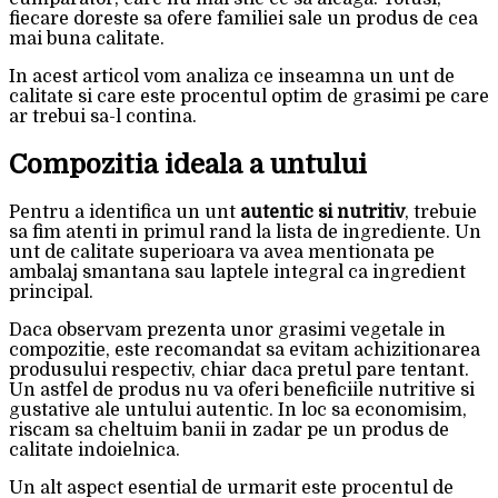
fiecare doreste sa ofere familiei sale un produs de cea
mai buna calitate.
In acest articol vom analiza ce inseamna un unt de
calitate si care este procentul optim de grasimi pe care
ar trebui sa-l contina.
Compozitia ideala a untului
Pentru a identifica un unt
autentic si nutritiv
, trebuie
sa fim atenti in primul rand la lista de ingrediente. Un
unt de calitate superioara va avea mentionata pe
ambalaj smantana sau laptele integral ca ingredient
principal.
Daca observam prezenta unor grasimi vegetale in
compozitie, este recomandat sa evitam achizitionarea
produsului respectiv, chiar daca pretul pare tentant.
Un astfel de produs nu va oferi beneficiile nutritive si
gustative ale untului autentic. In loc sa economisim,
riscam sa cheltuim banii in zadar pe un produs de
calitate indoielnica.
Un alt aspect esential de urmarit este procentul de