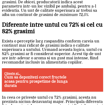
grasimi. De obicei, producatorii indica acest
parametru intr-un loc vizibil pe ambalaj, pentru a-l
evidentia. Un unt de calitate superioara ar trebui sa
aiba un continut de grasimi de
minimum 72,5%
.
Diferente intre untul cu 72% si cel cu
82% grasimi
Exista o perceptie larg raspandita conform careia un
continut mai ridicat de grasimi indica o calitate
superioara a untului. Urmand aceasta logica, untul cu
82% grasimi ar fi considerat superior. Acest tip de unt
are intr-adevar o aroma si un gust mai intense, fiind
recomandat inclusiv in alimentatia copiilor.
Citeste si...
Cum sa depozitezi corect fructele
acasa pentru prospetime de lunga
durata
In ceea ce priveste untul cu 72% grasimi, acesta nu
prezinta niciun dezavantaj major. Principala diferenta