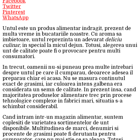
Facebook
Twitter
Pinterest
WhatsApp
Untul este un produs alimentar indragit, prezent de
multa vreme in bucatariile noastre. Cu aroma sa
imbietoare, untul reprezinta un adevarat
deliciu
culinar
, in special la micul dejun. Totusi, alegerea unui
unt de calitate poate fi o provocare pentru multi
consumatori.
In trecut, oamenii nu-si puneau prea multe intrebari
despre untul pe care il cumparau, deoarece adesea il
preparau chiar ei acasa. Nu se masura continutul
exact de grasimi, iar culoarea intens galbena era
considerata un semn de calitate. In prezent insa, cand
majoritatea produselor alimentare trec prin procese
tehnologice complexe in fabrici mari, situatia s-a
schimbat considerabil.
Cand intram intr-un magazin alimentar, suntem
coplesiti de varietatea sortimentelor de unt
disponibile. Multitudinea de marci, denumiri si
procente de grasimi poate fi derutanta pentru
cumparator, care nu mai stie ce sa aleaga. Totusi,