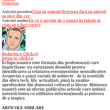
WhatsApp
Articolul precedent
Cum sa gasesti fericirea fara sa astepti
sa pice din cer
Articolul următor
De ce e nevoie de o pauza in relatie si
cum sa o faci corect
Redactia e-Click.ro
https://e-click.ro
Echipa noastra este formata din profesioniști care
împărtășesc un entuziasm deosebit pentru
identificarea și relatarea evenimentelor semnificative.
Acoperim o gamă variată de subiecte - de la noutățile
din sfera tech, life, actualitati, până la analize
aprofundate din domeniul cultural și literar. Misiunea
noastră este să oferim publicului articole care îmbină
autenticitatea cu utilitatea informațională și puterea
de a inspira.
ARTICOLE SIMILARE