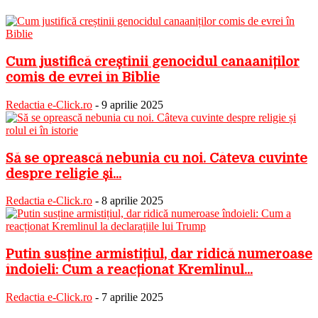
Cum justifică creștinii genocidul canaaniților
comis de evrei în Biblie
Redactia e-Click.ro
-
9 aprilie 2025
Să se oprească nebunia cu noi. Câteva cuvinte
despre religie și...
Redactia e-Click.ro
-
8 aprilie 2025
Putin susține armistițiul, dar ridică numeroase
îndoieli: Cum a reacționat Kremlinul...
Redactia e-Click.ro
-
7 aprilie 2025