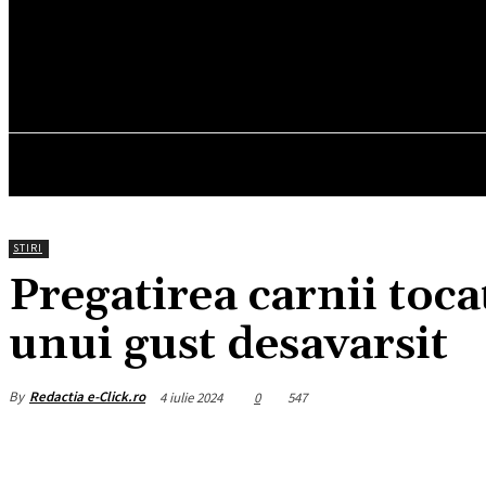
21.4
C
München
vineri, august 7, 2026
HOM
STIRI
Pregatirea carnii toca
unui gust desavarsit
By
Redactia e-Click.ro
4 iulie 2024
0
547