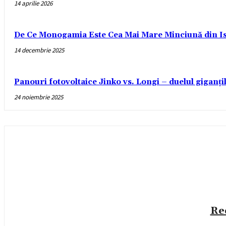
14 aprilie 2026
De Ce Monogamia Este Cea Mai Mare Minciună din Is
14 decembrie 2025
Panouri fotovoltaice Jinko vs. Longi – duelul giganți
24 noiembrie 2025
Re