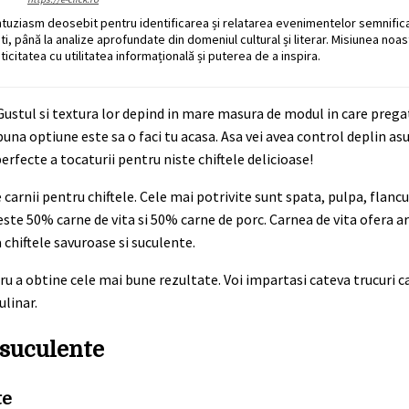
ntuziasm deosebit pentru identificarea și relatarea evenimentelor semnific
ati, până la analize aprofundate din domeniul cultural și literar. Misiunea noa
ticitatea cu utilitatea informațională și puterea de a inspira.
. Gustul si textura lor depind in mare masura de modul in care prega
a optiune este sa o faci tu acasa. Asa vei avea control deplin asup
rfecte a tocaturii pentru niste chiftele delicioase!
arnii pentru chiftele. Cele mai potrivite sunt spata, pulpa, flancul
este 50% carne de vita si 50% carne de porc. Carnea de vita ofera a
 chiftele savuroase si suculente.
ru a obtine cele mai bune rezultate. Voi impartasi cateva trucuri ca
ulinar.
 suculente
te