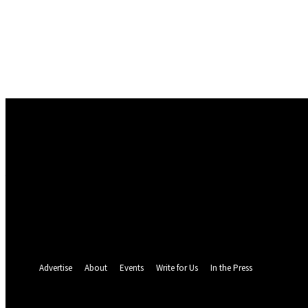
Conectare
Bine ați venit! Autentificați-vă in contul dvs
numele dvs de utilizator
parola dvs
Ați uitat parola? obține ajutor
Politica de Confidentialitate
Recuperare parola
Recuperați-vă parola
adresa dvs de email
O parola va fi trimisă pe adresa dvs de email.
Advertise
About
Events
Write for Us
In the Press