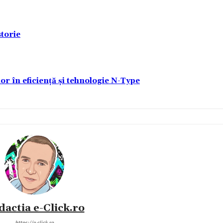
torie
lor în eficiență și tehnologie N-Type
dactia e-Click.ro
https://e-click.ro