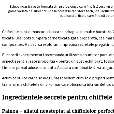
Echipa noastra este formata din profesioniști care împărtășesc un e
gamă variată de subiecte - de la noutățile din sfera tech, life, actualit
publicului articole care îmbină auten
Chiftelele sunt o mancare clasica si indragita in multe bucatarii
tocata. Desi poti cumpara carne tocata gata preparata, cea mai bun
compozitiei. Haideti sa exploram impreuna secretele pregatirii pe
Bucatarii experimentati recomanda utilizarea anumitor parti ale c
aspect esential este proportia – pentru un gust echilibrat, folos
timp ce porcul aduce suculenta. Aceasta combinatie iti va asigura
Acum ca stii ce carne sa alegi, hai sa vedem cum sa o prepari pent
transforma chiftelele dintr-o mancare obisnuita intr-un deliciu c
Ingredientele secrete pentru chiftele
Painea – aliatul neasteptat al chiftelelor perfec