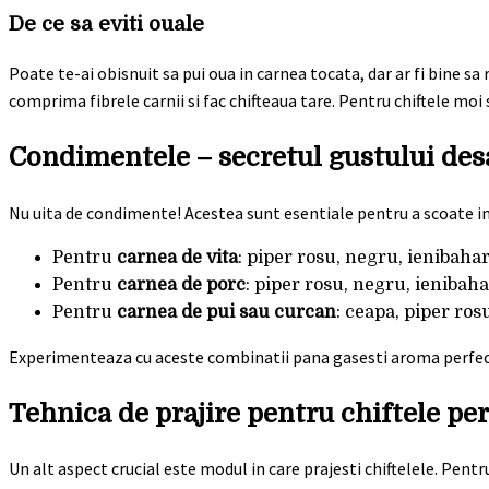
De ce sa eviti ouale
Poate te-ai obisnuit sa pui oua in carnea tocata, dar ar fi bine sa
comprima fibrele carnii si fac chifteaua tare. Pentru chiftele moi 
Condimentele – secretul gustului des
Nu uita de condimente! Acestea sunt esentiale pentru a scoate in e
Pentru
carnea de vita
: piper rosu, negru, ienibahar
Pentru
carnea de porc
: piper rosu, negru, ienibah
Pentru
carnea de pui sau curcan
: ceapa, piper ros
Experimenteaza cu aceste combinatii pana gasesti aroma perfec
Tehnica de prajire pentru chiftele pe
Un alt aspect crucial este modul in care prajesti chiftelele. Pen