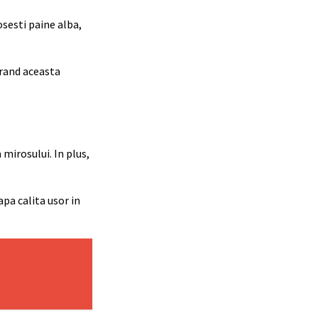
osesti paine alba,
erand aceasta
 mirosului. In plus,
apa calita usor in