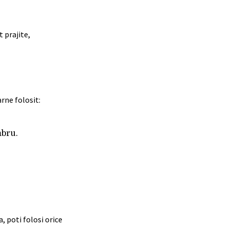
t prajite,
arne folosit:
mbru.
a, poti folosi orice