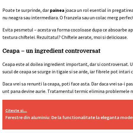
Poate te surprinde, dar
painea
joaca un rol esential in pregatirea
nu neagra sau intermediara. O franzela sau un colac merg perfect,
Evita pesmetul – acesta va forma cocoloase dupa ce absoarbe apa
textura chiftelei. Rezultatul? Chiftele aerate, moi si delicioase.
Ceapa – un ingredient controversat
Ceapa este al doilea ingredient important, dar si controversat. Un
sucul de ceapa se scurge in tigaie si se arde, iar fibrele pot intari 
Daca vrei sa renunti la ceapa, poti face asta. Dar daca vrei sa-i 
unt pana devine aurie. Tratamentul termic elimina problemele 
Citeste si...
Ferestre din aluminiu: De la functionalitate la eleganta mod