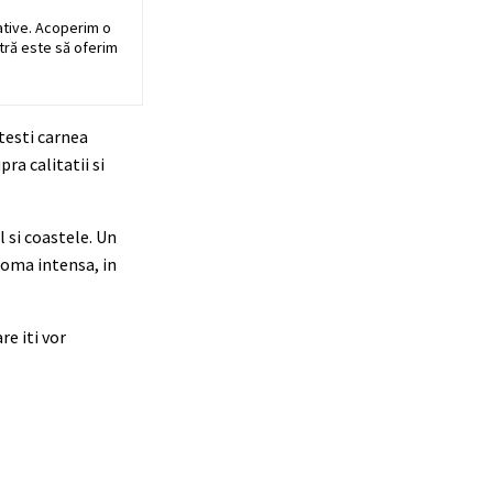
ative. Acoperim o
stră este să oferim
testi carnea
ra calitatii si
 si coastele. Un
roma intensa, in
re iti vor