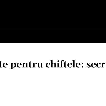
E
STIRI
TEHNOLOGIE-STIINTA
CURIOZITATI
te pentru chiftele: secr
Acțiune