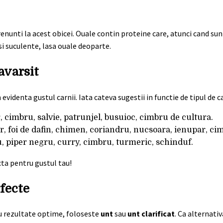
 renunti la acest obicei. Ouale contin proteine care, atunci cand sun
si suculente, lasa ouale deoparte.
avarsit
videnta gustul carnii. Iata cateva sugestii in functie de tipul de c
, cimbru, salvie, patrunjel, busuioc, cimbru de cultura.
ar, foi de dafin, chimen, coriandru, nucsoara, ienupar, ci
u, piper negru, curry, cimbru, turmeric, schinduf.
ta pentru gustul tau!
rfecte
tru rezultate optime, foloseste
unt
sau
unt clarificat
. Ca alternativ