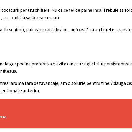
 tocaturii pentru chiftele. Nu orice fel de paine insa. Trebuie sa fol
 cu conditia sa fie usor uscate.
. In schimb, painea uscata devine „pufoasa” ca un burete, transf
ele gospodine prefera sa o evite din cauza gustului persistent si a
chifteaua.
pastrezi aroma fara dezavantaje, am o solutie pentru tine. Adauga ce
mentionate anterior.
erna