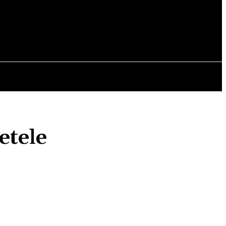
OPINII
etele