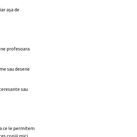
iar așa de
pune profesoara
ilme sau desene
nteresante sau
 la ce le permitem
es copiii mici.