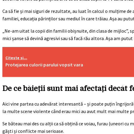
Ca să fie și mai siguri de rezultate, au luat în calcul o mulțime de
familiei, educația părinților sau mediul în care trăiau. Așa au putu
„Ne-am uitat la copii din familii obișnuite, din clasa de mijloc”,
mici șanse să devină agresivi sau să facă rău altora. Așa am putut 
Citeste si...
Protejarea culorii parului vopsit vara
De ce băieții sunt mai afectați decât f
Aici vine partea cu adevărat interesantă – și poate puțin îngrijorăt
la multe scene violente când erau mici au avut mult mai multe p
Se băteau mai des cu alții ca să obțină ce voiau, furau (uneori cu mo
găști și conflicte mai serioase.