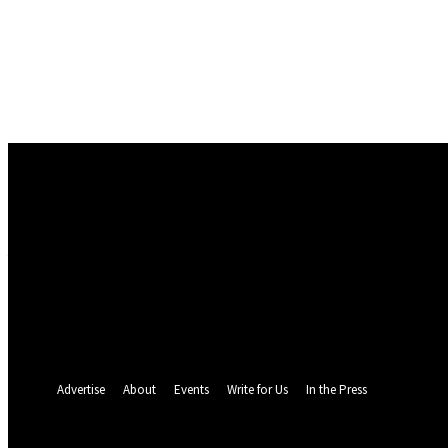
Conectare
Bine ați venit! Autentificați-vă in contul dvs
numele dvs de utilizator
parola dvs
Ați uitat parola? obține ajutor
Politica de Confidentialitate
Recuperare parola
Recuperați-vă parola
adresa dvs de email
O parola va fi trimisă pe adresa dvs de email.
Advertise
About
Events
Write for Us
In the Press