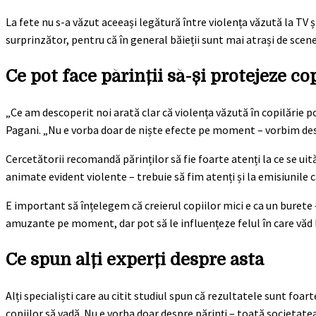
La fete nu s-a văzut aceeași legătură între violența văzută la TV 
surprinzător, pentru că în general băieții sunt mai atrași de scene
Ce pot face părinții să-și protejeze cop
„Ce am descoperit noi arată clar că violența văzută în copilărie po
Pagani. „Nu e vorba doar de niște efecte pe moment – vorbim despre
Cercetătorii recomandă părinților să fie foarte atenți la ce se uit
animate evident violente – trebuie să fim atenți și la emisiunile 
E important să înțelegem că creierul copiilor mici e ca un burete 
amuzante pe moment, dar pot să le influențeze felul în care văd
Ce spun alți experți despre asta
Alți specialiști care au citit studiul spun că rezultatele sunt foa
copiilor să vadă. Nu e vorba doar despre părinți – toată societatea 