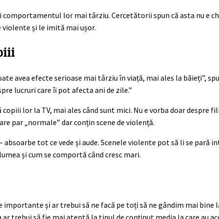
și comportamentul lor mai târziu. Cercetătorii spun că asta nu e ch
 violente și le imită mai ușor.
iii
ate avea efecte serioase mai târziu în viață, mai ales la băieți”, s
 lucruri care îi pot afecta ani de zile.”
ă copiii lor la TV, mai ales când sunt mici. Nu e vorba doar despre f
care par „normale” dar conțin scene de violență.
– absoarbe tot ce vede și aude. Scenele violente pot să li se pară i
 lumea și cum se comportă când cresc mari.
rte importante și ar trebui să ne facă pe toți să ne gândim mai bine
ar trebui să fie mai atentă la tipul de conținut media la care au acc