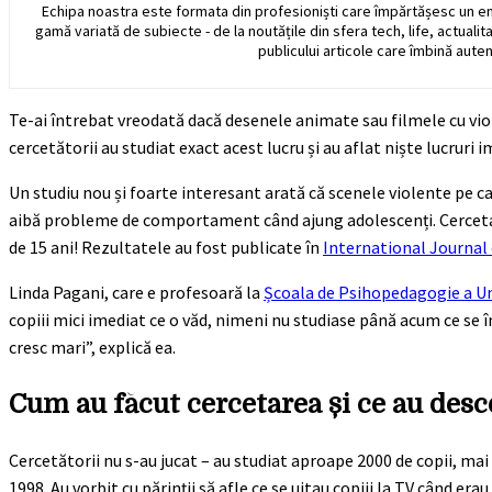
Echipa noastra este formata din profesioniști care împărtășesc un e
gamă variată de subiecte - de la noutățile din sfera tech, life, actualit
publicului articole care îmbină auten
Te-ai întrebat vreodată dacă desenele animate sau filmele cu viol
cercetătorii au studiat exact acest lucru și au aflat niște lucruri 
Un studiu nou și foarte interesant arată că scenele violente pe care 
aibă probleme de comportament când ajung adolescenți. Cercetare
de 15 ani! Rezultatele au fost publicate în
International Journal
Linda Pagani, care e profesoară la
Școala de Psihopedagogie a Uni
copiii mici imediat ce o văd, nimeni nu studiase până acum ce se
cresc mari”, explică ea.
Cum au făcut cercetarea și ce au desc
Cercetătorii nu s-au jucat – au studiat aproape 2000 de copii, mai e
1998. Au vorbit cu părinții să afle ce se uitau copiii la TV când era