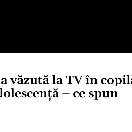
E
STIRI
TEHNOLOGIE-STIINTA
CURIOZITATI
a văzută la TV în copil
olescență – ce spun