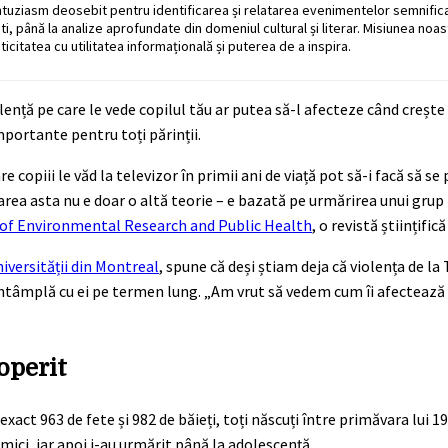
ntuziasm deosebit pentru identificarea și relatarea evenimentelor semnific
ati, până la analize aprofundate din domeniul cultural și literar. Misiunea noa
ticitatea cu utilitatea informațională și puterea de a inspira.
ență pe care le vede copilul tău ar putea să-l afecteze când crește
importante pentru toți părinții.
copiii le văd la televizor în primii ani de viață pot să-i facă să se 
a asta nu e doar o altă teorie – e bazată pe urmărirea unui grup
 of Environmental Research and Public Health
, o revistă științific
versității din Montreal
, spune că deși știam deja că violența de la 
 întâmplă cu ei pe termen lung. „Am vrut să vedem cum îi afectează
operit
xact 963 de fete și 982 de băieți, toți născuți între primăvara lui 1
u mici, iar apoi i-au urmărit până la adolescență.