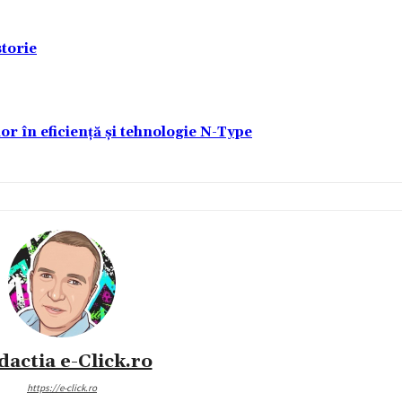
torie
lor în eficiență și tehnologie N-Type
dactia e-Click.ro
https://e-click.ro