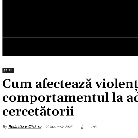
25.7
C
München
sâmbătă, august 8, 2026
HOM
STIRI
Cum afectează violenț
comportamentul la ad
cercetătorii
By
Redactia e-Click.ro
22 ianuarie 2025
0
188