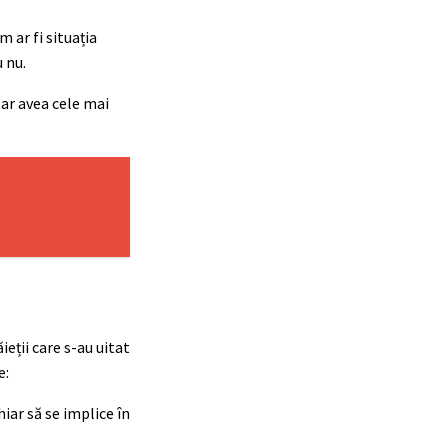
m ar fi situația
u nu.
 ar avea cele mai
ieții care s-au uitat
e:
hiar să se implice în