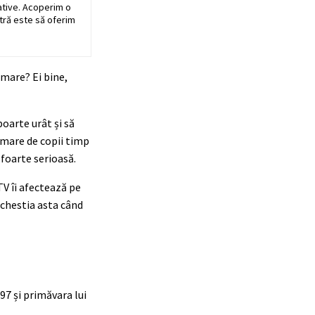
ative. Acoperim o
stră este să oferim
 mare? Ei bine,
poarte urât și să
 mare de copii timp
ă foarte serioasă.
TV îi afectează pe
 chestia asta când
997 și primăvara lui