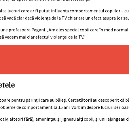
 alte lucruri care ar fi putut influența comportamentul copiilor – cu
t să vadă clar dacă violența de la TV chiar are un efect asupra lor sa
 spune profesoara Pagani. „Am ales special copii care în mod normal
să vedem mai clar efectul violenței de la TV.”
etele
oare pentru părinții care au băieți. Cercetătorii au descoperit că bă
robleme de comportament la 15 ani. Vorbim despre lucruri serioas
tiv, alteori fără), amenințau și jigneau alți copii, și unii ajungeau c