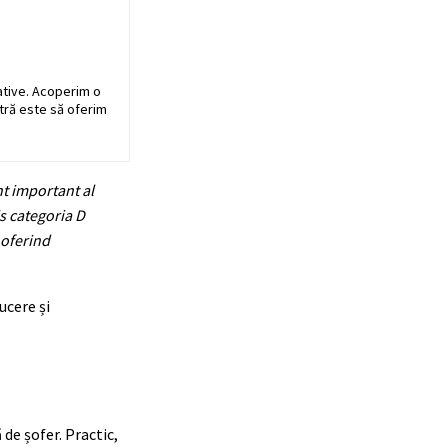
ative. Acoperim o
stră este să oferim
t important al
is categoria D
 oferind
ucere și
de șofer. Practic,