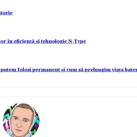
torie
lor în eficiență și tehnologie N-Type
 putem folosi permanent și cum să prelungim viața bater