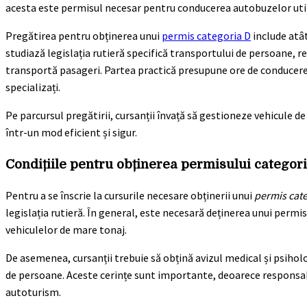
acesta este permisul necesar pentru conducerea autobuzelor utili
Pregătirea pentru obținerea unui
permis categoria D
include atât
studiază legislația rutieră specifică transportului de persoane, r
transportă pasageri. Partea practică presupune ore de conducere 
specializați.
Pe parcursul pregătirii, cursanții învață să gestioneze vehicule d
într-un mod eficient și sigur.
Condițiile pentru obținerea permisului categor
Pentru a se înscrie la cursurile necesare obținerii unui
permis cate
legislația rutieră. În general, este necesară deținerea unui permi
vehiculelor de mare tonaj.
De asemenea, cursanții trebuie să obțină avizul medical și psiho
de persoane. Aceste cerințe sunt importante, deoarece responsab
autoturism.