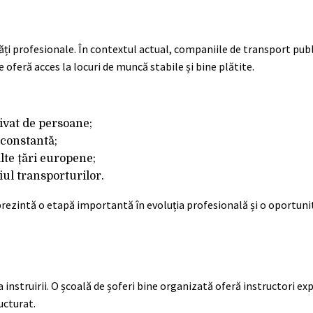
 profesionale. În contextul actual, companiile de transport public
 oferă acces la locuri de muncă stabile și bine plătite.
rivat de persoane;
 constantă;
alte țări europene;
ul transporturilor.
rezintă o etapă importantă în evoluția profesională și o oportuni
instruirii. O școală de șoferi bine organizată oferă instructori ex
ucturat.