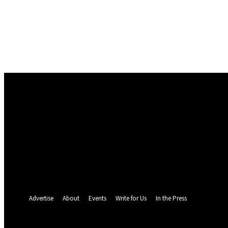
Conectare
Bine ați venit! Autentificați-vă in contul dvs
numele dvs de utilizator
parola dvs
Ați uitat parola? obține ajutor
Politica de Confidentialitate
Recuperare parola
Recuperați-vă parola
adresa dvs de email
O parola va fi trimisă pe adresa dvs de email.
Advertise
About
Events
Write for Us
In the Press