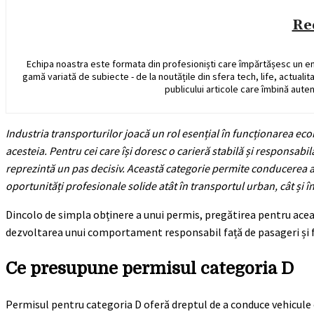
Re
Echipa noastra este formata din profesioniști care împărtășesc un e
gamă variată de subiecte - de la noutățile din sfera tech, life, actualit
publicului articole care îmbină auten
Industria transporturilor joacă un rol esențial în funcționarea 
acesteia. Pentru cei care își doresc o carieră stabilă și responsab
reprezintă un pas decisiv. Această categorie permite conducerea a
oportunități profesionale solide atât în transportul urban, cât și î
Dincolo de simpla obținere a unui permis, pregătirea pentru ace
dezvoltarea unui comportament responsabil față de pasageri și față
Ce presupune permisul categoria D
Permisul pentru categoria D oferă dreptul de a conduce vehicule 