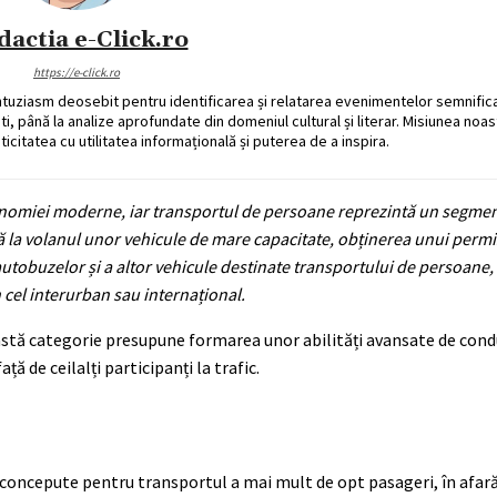
dactia e-Click.ro
https://e-click.ro
ntuziasm deosebit pentru identificarea și relatarea evenimentelor semnific
ati, până la analize aprofundate din domeniul cultural și literar. Misiunea noa
ticitatea cu utilitatea informațională și puterea de a inspira.
economiei moderne, iar transportul de persoane reprezintă un segmen
ilă la volanul unor vehicule de mare capacitate, obținerea unui perm
utobuzelor și a altor vehicule destinate transportului de persoane,
n cel interurban sau internațional.
astă categorie presupune formarea unor abilități avansate de cond
 de ceilalți participanți la trafic.
concepute pentru transportul a mai mult de opt pasageri, în afară 