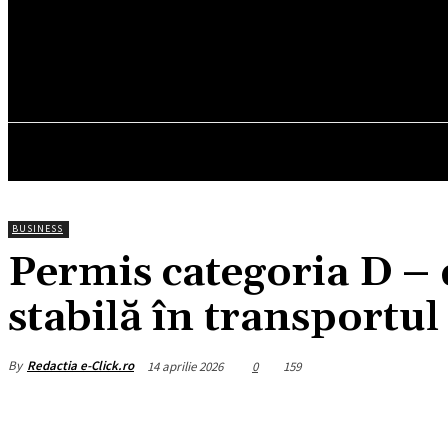
24
C
München
joi, august 6, 2026
HOM
BUSINESS
Permis categoria D – 
stabilă în transportu
By
Redactia e-Click.ro
14 aprilie 2026
0
159