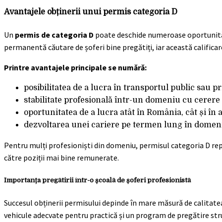
Avantajele obținerii unui permis categoria D
Un
permis de categoria D
poate deschide numeroase oportunități
permanentă căutare de șoferi bine pregătiți, iar această calificare
Printre avantajele principale se numără:
posibilitatea de a lucra în transportul public sau p
stabilitate profesională într-un domeniu cu cerere
oportunitatea de a lucra atât în România, cât și în 
dezvoltarea unei cariere pe termen lung în domeni
Pentru mulți profesioniști din domeniu, permisul categoria D rep
către poziții mai bine remunerate.
Importanța pregătirii într-o școală de șoferi profesionistă
Succesul obținerii permisului depinde în mare măsură de calitatea 
vehicule adecvate pentru practică și un program de pregătire str