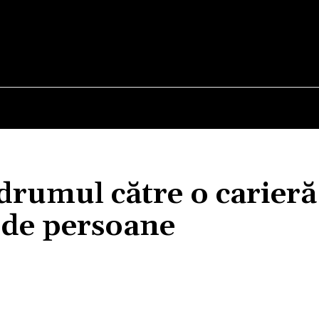
E
STIRI
TEHNOLOGIE-STIINTA
CURIOZITATI
drumul către o carieră
l de persoane
Acțiune