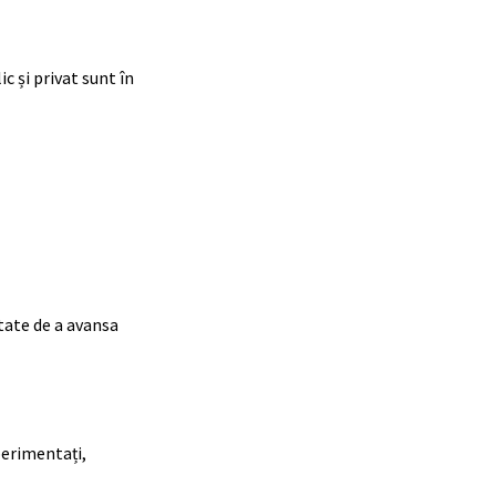
 și privat sunt în
tate de a avansa
perimentați,