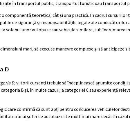
zate în transportul public, transportul turistic sau transportul p
 o componentă teoretică, cât și una practică. În cadrul cursurilor t
egulile de siguranță și responsabilitățile legale ale conducătorilor 
la volanul unor autobuze sau vehicule similare, sub îndrumarea in
e dimensiuni mari, să execute manevre complexe și să anticipeze situ
ia D
goria D
, viitorii cursanți trebuie să îndeplinească anumite condiții 
s categoria B și, în multe cazuri, a categoriei C sau experiență rele
logic care confirmă că sunt apți pentru conducerea vehiculelor des
ilitatea unui șofer de autobuz este mult mai mare decât în cazul 