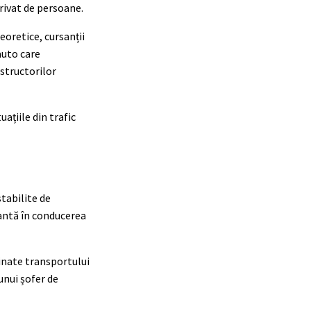
rivat de persoane.
eoretice, cursanții
auto care
structorilor
ațiile din trafic
stabilite de
vantă în conducerea
tinate transportului
unui șofer de