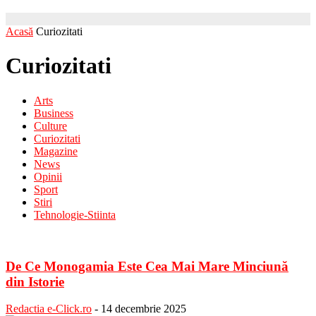
Acasă
Curiozitati
Curiozitati
Arts
Business
Culture
Curiozitati
Magazine
News
Opinii
Sport
Stiri
Tehnologie-Stiinta
De Ce Monogamia Este Cea Mai Mare Minciună
din Istorie
Redactia e-Click.ro
-
14 decembrie 2025