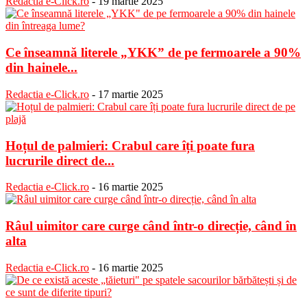
Redactia e-Click.ro
-
19 martie 2025
Ce înseamnă literele „YKK” de pe fermoarele a 90%
din hainele...
Redactia e-Click.ro
-
17 martie 2025
Hoțul de palmieri: Crabul care îți poate fura
lucrurile direct de...
Redactia e-Click.ro
-
16 martie 2025
Râul uimitor care curge când într-o direcție, când în
alta
Redactia e-Click.ro
-
16 martie 2025