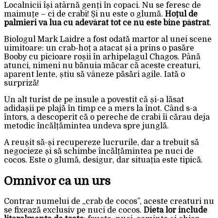
Localnicii își atârnă genți în copaci. Nu se feresc de
maimuțe – ci de crabi! Și nu este o glumă.
Hoțul de
palmieri va lua cu adevărat tot ce nu este bine păstrat
.
Biologul Mark Laidre a fost odată martor al unei scene
uimitoare: un crab-hoț a atacat și a prins o pasăre
Booby cu picioare roșii în arhipelagul Chagos. Până
atunci, nimeni nu bănuia măcar că aceste creaturi,
aparent lente, știu să vâneze păsări agile. Iată o
surpriză!
Un alt turist de pe insule a povestit că și-a lăsat
adidașii pe plajă în timp ce a mers la înot. Când s-a
întors, a descoperit că o pereche de crabi îi cărau deja
metodic încălțămintea undeva spre junglă.
A reușit să-și recupereze lucrurile, dar a trebuit să
negocieze și să schimbe încălțămintea pe nuci de
cocos. Este o glumă, desigur, dar situația este tipică.
Omnivor ca un urs
Contrar numelui de „crab de cocos”, aceste creaturi nu
se fixează exclusiv pe nuci de cocos.
Dieta lor include