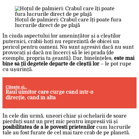
Hoțul de palmieri: Crabul care îți poate fura
lucrurile direct de pe plajă
În ciuda aspectului lor amenințător și a cleștilor
puternici, crabii-hoți nu reprezintă de obicei un
pericol pentru oameni. Nu sunt agresivi dacă nu sunt
provocați și dacă nu încerci să le iei prada (de
exemplu, propria ta geantă). Dar, bineînțeles,
este mai
bine să ții degetele departe de cleștii lor
– le pot rupe
cu ușurință.
Citeste si...
Râul uimitor care curge când într-o
direcție, când în alta
În cele din urmă, uneori chiar și ochelarii de soare
pierduți sunt un preț mic pentru impresii vii și
posibilitatea de a le povesti prietenilor
cum lucrurile
tale au fost furate de cel mai tare crab de pe planetă.