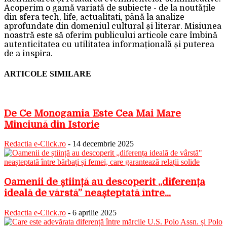
Acoperim o gamă variată de subiecte - de la noutățile
din sfera tech, life, actualitati, până la analize
aprofundate din domeniul cultural și literar. Misiunea
noastră este să oferim publicului articole care îmbină
autenticitatea cu utilitatea informațională și puterea
de a inspira.
ARTICOLE SIMILARE
De Ce Monogamia Este Cea Mai Mare
Minciună din Istorie
Redactia e-Click.ro
-
14 decembrie 2025
Oamenii de știință au descoperit „diferența
ideală de vârstă” neașteptată între...
Redactia e-Click.ro
-
6 aprilie 2025