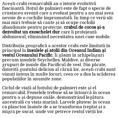
Acești crabi remarcabili au o istorie evolutivă
fascinantă. Hoțul de palmieri este de fapt o specie de
crustaceu eremit care a evoluat pentru a nu mai avea
nevoie de o cochilie împrumutată. În timp ce verii săi
mai mici trebuie să caute și să ocupe cochilii
abandonate pentru protecție,
crabul de cocos și-a
dezvoltat un exoschelet dur
care îi protejează
abdomenul, eliminând necesitatea unei case mobile.
Distribuția geografică a acestor crabi este limitată în
principal la
insulele și atolii din Oceanul Indian și
vestul Oceanului Pacific
. Îi găsim în arhipelaguri
precum insulele Seychelles, Maldive, și diverse
grupuri de insule din Pacificul de vest. Din păcate,
datorită gustului delicios al cărnii lor, acești crabi sunt
vânați intens în multe locuri, ceea ce a dus la scăderea
populațiilor în anumite zone.
Ciclul de viață al hoțului de palmieri este și el
remarcabil. Femelele trebuie să se întoarcă în ocean
pentru a-și depune ouăle, demonstrând legătura
ancestrală cu viața marină. Larvele plutesc în ocean
ca plancton înainte de a se transforma treptat și a
migra pe uscat, unde vor petrece restul vieții lor.