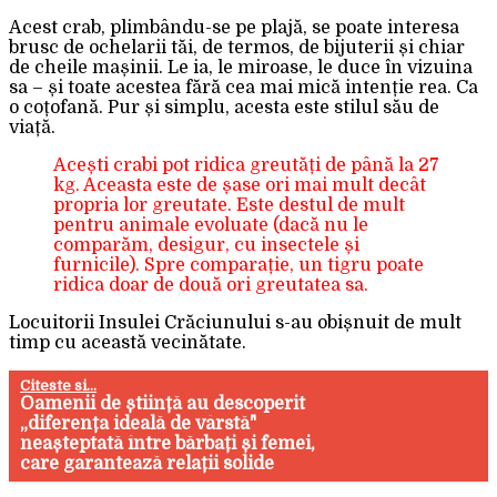
Acest crab, plimbându-se pe plajă, se poate interesa
brusc de ochelarii tăi, de termos, de bijuterii și chiar
de cheile mașinii. Le ia, le miroase, le duce în vizuina
sa – și toate acestea fără cea mai mică intenție rea. Ca
o coțofană. Pur și simplu, acesta este stilul său de
viață.
Acești crabi pot ridica greutăți de până la 27
kg. Aceasta este de șase ori mai mult decât
propria lor greutate. Este destul de mult
pentru animale evoluate (dacă nu le
comparăm, desigur, cu insectele și
furnicile). Spre comparație, un tigru poate
ridica doar de două ori greutatea sa.
Locuitorii Insulei Crăciunului s-au obișnuit de mult
timp cu această vecinătate.
Citeste si...
Oamenii de știință au descoperit
„diferența ideală de vârstă"
neașteptată între bărbați și femei,
care garantează relații solide