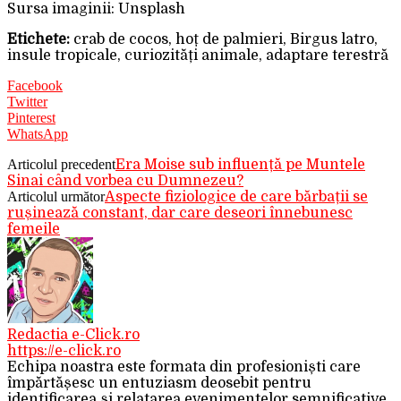
Sursa imaginii: Unsplash
Etichete:
crab de cocos, hoț de palmieri, Birgus latro,
insule tropicale, curiozități animale, adaptare terestră
Facebook
Twitter
Pinterest
WhatsApp
Articolul precedent
Era Moise sub influență pe Muntele
Sinai când vorbea cu Dumnezeu?
Articolul următor
Aspecte fiziologice de care bărbații se
rușinează constant, dar care deseori înnebunesc
femeile
Redactia e-Click.ro
https://e-click.ro
Echipa noastra este formata din profesioniști care
împărtășesc un entuziasm deosebit pentru
identificarea și relatarea evenimentelor semnificative.