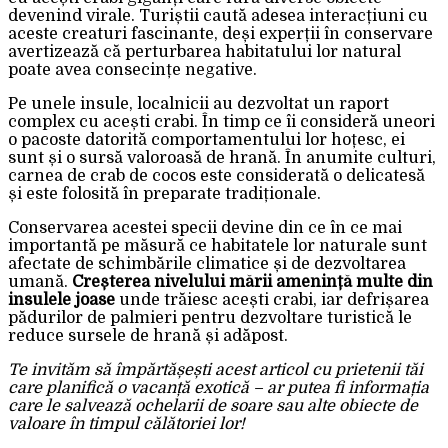
devenind virale. Turiștii caută adesea interacțiuni cu
aceste creaturi fascinante, deși experții în conservare
avertizează că perturbarea habitatului lor natural
poate avea consecințe negative.
Pe unele insule, localnicii au dezvoltat un raport
complex cu acești crabi. În timp ce îi consideră uneori
o pacoste datorită comportamentului lor hoțesc, ei
sunt și o sursă valoroasă de hrană. În anumite culturi,
carnea de crab de cocos este considerată o delicatesă
și este folosită în preparate tradiționale.
Conservarea acestei specii devine din ce în ce mai
importantă pe măsură ce habitatele lor naturale sunt
afectate de schimbările climatice și de dezvoltarea
umană.
Creșterea nivelului mării amenință multe din
insulele joase
unde trăiesc acești crabi, iar defrișarea
pădurilor de palmieri pentru dezvoltare turistică le
reduce sursele de hrană și adăpost.
Te invităm să împărtășești acest articol cu prietenii tăi
care planifică o vacanță exotică – ar putea fi informația
care le salvează ochelarii de soare sau alte obiecte de
valoare în timpul călătoriei lor!