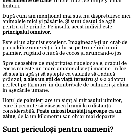
literalmente de toate
: fructe, nuci, semințe și chiar
hoituri.
După cum am menționat mai sus, nu disprețuiesc nici
animalele mici și păsările. Și sunt destul de agili
pentru a le prinde. Pe insulă, acest individ este
principalul omnivor
.
Este și un alpinist excelent. Imaginează-ți un crab de
patru kilograme cățărându-se pe trunchiul unui
palmier, rupând o nucă de cocos și aruncând-o jos.
Spre deosebire de majoritatea rudelor sale, crabul de
cocos nu este un mare amator al vieții marine. În loc
să stea în apă și să aștepte ca valurile să-i aducă
prânzul,
a ales un stil de viață terestru
și s-a adaptat
perfect pe țărmuri, în dumbrăvile de palmieri și chiar
în așezările umane.
Hoțul de palmieri are un simț al mirosului uimitor,
care îi permite să găsească hrană la o distanță
considerabilă.
Poate mirosi bunătăți aproape ca un
câine
, de la un kilometru sau chiar mai departe!
Sunt periculoși pentru oameni?