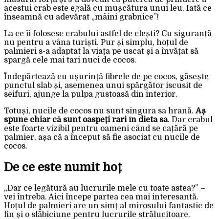
acestui crab este egală cu mușcătura unui leu. Iată ce
înseamnă cu adevărat „mâini grabnice”!
La ce îi folosesc crabului astfel de clești? Cu siguranță
nu pentru a vâna turiști. Pur și simplu, hoțul de
palmieri s-a adaptat la viața pe uscat și a învățat să
spargă cele mai tari nuci de cocos.
Îndepărtează cu ușurință fibrele de pe cocos, găsește
punctul slab și, asemenea unui spărgător iscusit de
seifuri, ajunge la pulpa gustoasă din interior.
Totuși, nucile de cocos nu sunt singura sa hrană.
Aș
spune chiar că sunt oaspeți rari în dieta sa
. Dar crabul
este foarte vizibil pentru oameni când se cațără pe
palmier, așa că a început să fie asociat cu nucile de
cocos.
De ce este numit hoț
„Dar ce legătură au lucrurile mele cu toate astea?” –
vei întreba. Aici începe partea cea mai interesantă.
Hoțul de palmieri are un simț al mirosului fantastic de
fin și o slăbiciune pentru lucrurile strălucitoare.