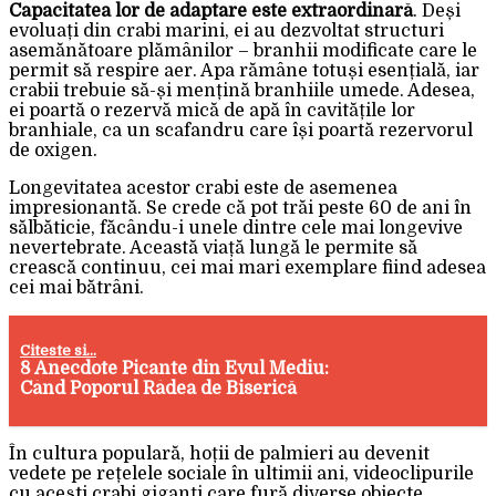
Capacitatea lor de adaptare este extraordinară
. Deși
evoluați din crabi marini, ei au dezvoltat structuri
asemănătoare plămânilor – branhii modificate care le
permit să respire aer. Apa rămâne totuși esențială, iar
crabii trebuie să-și mențină branhiile umede. Adesea,
ei poartă o rezervă mică de apă în cavitățile lor
branhiale, ca un scafandru care își poartă rezervorul
de oxigen.
Longevitatea acestor crabi este de asemenea
impresionantă. Se crede că pot trăi peste 60 de ani în
sălbăticie, făcându-i unele dintre cele mai longevive
nevertebrate. Această viață lungă le permite să
crească continuu, cei mai mari exemplare fiind adesea
cei mai bătrâni.
Citeste si...
8 Anecdote Picante din Evul Mediu:
Când Poporul Râdea de Biserică
În cultura populară, hoții de palmieri au devenit
vedete pe rețelele sociale în ultimii ani, videoclipurile
cu acești crabi giganți care fură diverse obiecte