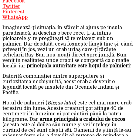
Facebook
Twitter
Pinterest
WhatsApp
Imaginează-ți situația: în sfârșit ai ajuns pe insula
paradisiacă, ai deschis o bere rece, ți-ai întins
picioarele și te pregătești să te relaxezi sub un
palmier. Dar deodată, ceva foșnește lângă tine și, când
privești în jos, vezi un crab uriaș care-ți târăște
ochelarii Ray-Ban nou-nouți direct spre junglă. Bun
venit în realitatea unde crabii se comportă ca o mafie
locală, iar
principala autoritate este hoțul de palmieri
!
Datorită combinației dintre superputere și
curiozitatea neobișnuită, acest crab a devenit o
legendă locală pe insulele din Oceanele Indian și
Pacific.
Hoțul de palmieri (
Birgus latro
) este cel mai mare crab
terestru din lume. Aceste creaturi pot atinge 40 de
centimetri în lungime și pot cântări până la patru
kilograme. Dar
arma principală a crabului de cocos
(acesta este al doilea său nume și vei înțelege în
curând de ce) sunt cleștii săi. Oamenii de știință le-au
măsurat forța și s-a dovedit că puterea de prindere a