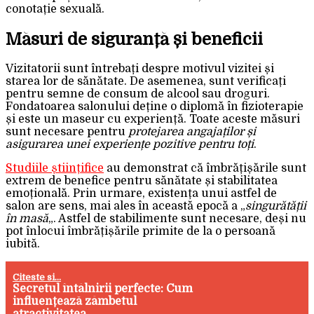
conotație sexuală.
Măsuri de siguranță și beneficii
Vizitatorii sunt întrebați despre motivul vizitei și
starea lor de sănătate. De asemenea, sunt verificați
pentru semne de consum de alcool sau droguri.
Fondatoarea salonului deține o diplomă în fizioterapie
și este un maseur cu experiență. Toate aceste măsuri
sunt necesare pentru
protejarea angajaților și
asigurarea unei experiențe pozitive pentru toți
.
Studiile științifice
au demonstrat că îmbrățișările sunt
extrem de benefice pentru sănătate și stabilitatea
emoțională. Prin urmare, existența unui astfel de
salon are sens, mai ales în această epocă a „
singurătății
în masă
„. Astfel de stabilimente sunt necesare, deși nu
pot înlocui îmbrățișările primite de la o persoană
iubită.
Citeste si...
Secretul întâlnirii perfecte: Cum
influențează zâmbetul