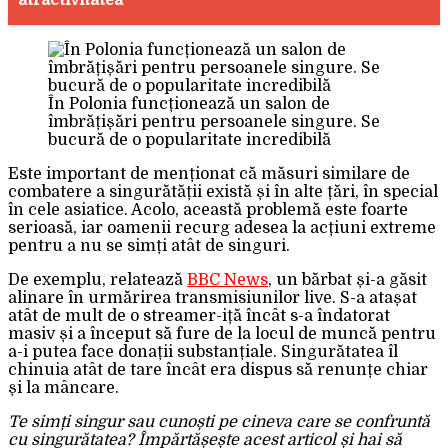
atractivitatea
În Polonia funcționează un salon de
îmbrățișări pentru persoanele singure. Se
bucură de o popularitate incredibilă
Este important de menționat că măsuri similare de
combatere a singurătății există și în alte țări, în special
în cele asiatice. Acolo, această problemă este foarte
serioasă, iar oamenii recurg adesea la acțiuni extreme
pentru a nu se simți atât de singuri.
De exemplu, relatează
BBC News
, un bărbat și-a găsit
alinare în urmărirea transmisiunilor live. S-a atașat
atât de mult de o streamer-iță încât s-a îndatorat
masiv și a început să fure de la locul de muncă pentru
a-i putea face donații substanțiale. Singurătatea îl
chinuia atât de tare încât era dispus să renunțe chiar
și la mâncare.
Te simți singur sau cunoști pe cineva care se confruntă
cu singurătatea? Împărtășește acest articol și hai să