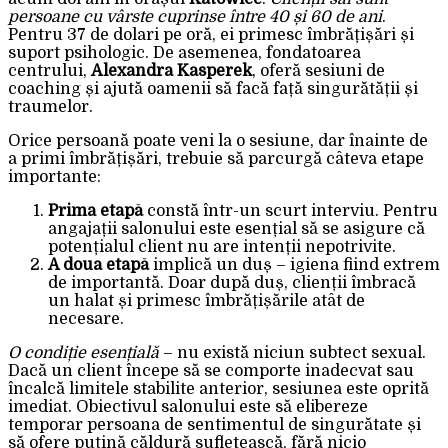
persoane cu vârste cuprinse între 40 și 60 de ani
.
Pentru 37 de dolari pe oră, ei primesc îmbrățișări și
suport psihologic. De asemenea, fondatoarea
centrului,
Alexandra Kasperek
, oferă sesiuni de
coaching și ajută oamenii să facă față singurătății și
traumelor.
Orice persoană poate veni la o sesiune, dar înainte de
a primi îmbrățișări, trebuie să parcurgă câteva etape
importante:
Prima etapă
constă într-un scurt interviu. Pentru
angajații salonului este esențial să se asigure că
potențialul client nu are intenții nepotrivite.
A doua etapă
implică un duș – igiena fiind extrem
de importantă. Doar după duș, clienții îmbracă
un halat și primesc îmbrățișările atât de
necesare.
O condiție esențială
– nu există niciun subtect sexual.
Dacă un client începe să se comporte inadecvat sau
încalcă limitele stabilite anterior, sesiunea este oprită
imediat. Obiectivul salonului este să elibereze
temporar persoana de sentimentul de singurătate și
să ofere puțină căldură sufletească, fără nicio