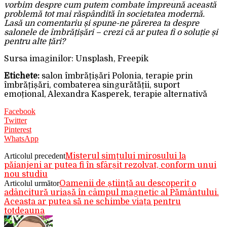
vorbim despre cum putem combate împreună această
problemă tot mai răspândită în societatea modernă.
Lasă un comentariu și spune-ne părerea ta despre
salonele de îmbrățișări – crezi că ar putea fi o soluție și
pentru alte țări?
Sursa imaginilor: Unsplash, Freepik
Etichete:
salon îmbrățișări Polonia, terapie prin
îmbrățișări, combaterea singurătății, suport
emoțional, Alexandra Kasperek, terapie alternativă
Facebook
Twitter
Pinterest
WhatsApp
Articolul precedent
Misterul simțului mirosului la
păianjeni ar putea fi în sfârșit rezolvat, conform unui
nou studiu
Articolul următor
Oamenii de știință au descoperit o
adâncitură uriașă în câmpul magnetic al Pământului.
Aceasta ar putea să ne schimbe viața pentru
totdeauna