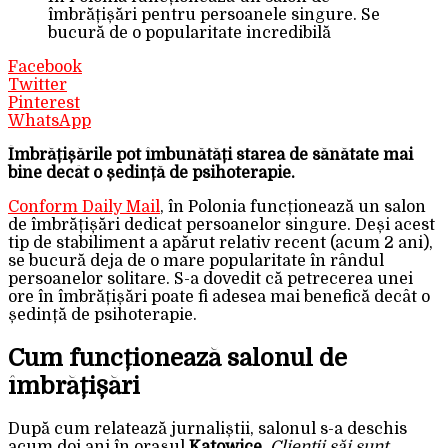
îmbrățișări pentru persoanele singure. Se
bucură de o popularitate incredibilă
Facebook
Twitter
Pinterest
WhatsApp
Îmbrățișările pot îmbunătăți starea de sănătate mai
bine decât o ședință de psihoterapie.
Conform Daily Mail
, în Polonia funcționează un salon
de îmbrățișări dedicat persoanelor singure. Deși acest
tip de stabiliment a apărut relativ recent (acum 2 ani),
se bucură deja de o mare popularitate în rândul
persoanelor solitare. S-a dovedit că petrecerea unei
ore în îmbrățișări poate fi adesea mai benefică decât o
ședință de psihoterapie.
Cum funcționează salonul de
îmbrățișări
După cum relatează jurnaliștii, salonul s-a deschis
acum doi ani în orașul
Katowice
.
Clienții săi sunt