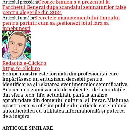
Articolul precedent
George Simion s-a prezentat la
Parchetul General dupa scandalul semnaturilor false
pentru alegerile din 2024
Articolul următor
Secretele managementului timpului
pentru parinti: cum sa gestionezi totul fara sa
innebunesti
Redactia e-Click.ro
https://e-click.ro
Echipa noastra este formata din profesioniști care
împărtășesc un entuziasm deosebit pentru
identificarea și relatarea evenimentelor semnificative.
Acoperim o gamă variată de subiecte - de la noutățile
din sfera tech, life, actualitati, până la analize
aprofundate din domeniul cultural și literar. Misiunea
noastră este să oferim publicului articole care îmbină
autenticitatea cu utilitatea informațională și puterea
de a inspira.
ARTICOLE SIMILARE