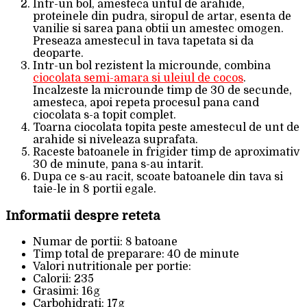
Intr-un bol, amesteca untul de arahide,
proteinele din pudra, siropul de artar, esenta de
vanilie si sarea pana obtii un amestec omogen.
Preseaza amestecul in tava tapetata si da
deoparte.
Intr-un bol rezistent la microunde, combina
ciocolata semi-amara si uleiul de cocos
.
Incalzeste la microunde timp de 30 de secunde,
amesteca, apoi repeta procesul pana cand
ciocolata s-a topit complet.
Toarna ciocolata topita peste amestecul de unt de
arahide si niveleaza suprafata.
Raceste batoanele in frigider timp de aproximativ
30 de minute, pana s-au intarit.
Dupa ce s-au racit, scoate batoanele din tava si
taie-le in 8 portii egale.
Informatii despre reteta
Numar de portii: 8 batoane
Timp total de preparare: 40 de minute
Valori nutritionale per portie:
Calorii: 235
Grasimi: 16g
Carbohidrati: 17g