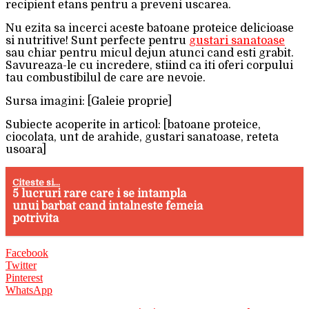
recipient etans pentru a preveni uscarea.
Nu ezita sa incerci aceste batoane proteice delicioase
si nutritive! Sunt perfecte pentru
gustari sanatoase
sau chiar pentru micul dejun atunci cand esti grabit.
Savureaza-le cu incredere, stiind ca iti oferi corpului
tau combustibilul de care are nevoie.
Sursa imagini: [Galeie proprie]
Subiecte acoperite in articol: [batoane proteice,
ciocolata, unt de arahide, gustari sanatoase, reteta
usoara]
Citeste si...
5 lucruri rare care i se intampla
unui barbat cand intalneste femeia
potrivita
Facebook
Twitter
Pinterest
WhatsApp