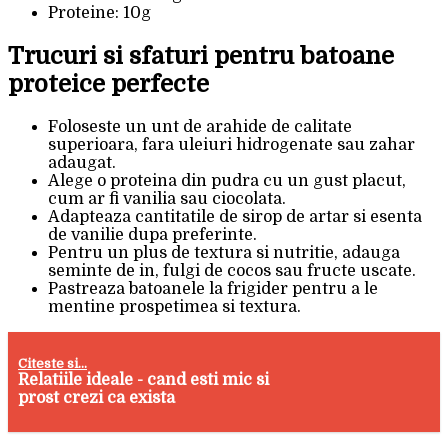
Proteine: 10g
Trucuri si sfaturi pentru batoane
proteice perfecte
Foloseste un unt de arahide de calitate
superioara, fara uleiuri hidrogenate sau zahar
adaugat.
Alege o proteina din pudra cu un gust placut,
cum ar fi vanilia sau ciocolata.
Adapteaza cantitatile de sirop de artar si esenta
de vanilie dupa preferinte.
Pentru un plus de textura si nutritie, adauga
seminte de in, fulgi de cocos sau fructe uscate.
Pastreaza batoanele la frigider pentru a le
mentine prospetimea si textura.
Citeste si...
Relatiile ideale - cand esti mic si
prost crezi ca exista