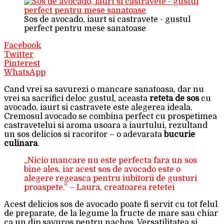
Sos de avocado, iaurt si castravete - gustul
perfect pentru mese sanatoase
Facebook
Twitter
Pinterest
WhatsApp
Cand vrei sa savurezi o mancare sanatoasa, dar nu
vrei sa sacrifici deloc gustul, aceasta
reteta de sos
cu
avocado, iaurt si castravete este alegerea ideala.
Cremosul avocado se combina perfect cu prospetimea
castravetelui si aroma usoara a iaurtului, rezultand
un sos delicios si racoritor – o adevarata
bucurie
culinara
.
„Nicio mancare nu este perfecta fara un sos
bine ales, iar acest sos de avocado este o
alegere regeasca pentru iubitorii de gusturi
proaspete.” – Laura, creatoarea retetei
Acest delicios sos de avocado poate fi servit cu tot felul
de preparate, de la legume la fructe de mare sau chiar
ca un dip savuros pentru nachos. Versatilitatea si