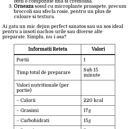
obtii o compozitie fina si cremoasa.
Orneaza
sosul cu microplante proaspete, precum
broccoli sau sfecla rosie, pentru un plus de
culoare si textura.
Ai gata un mic dejun perfect sanatos sau un sos ideal
pentru a insoti nachos-urile sau diverse alte
preparate. Simplu, nu-i asa?
Informatii Reteta
Valori
Portii
1
Sub 15
Timp total de preparare
minute
Valori nutritionale (per
portie)
– Calorii
220 kcal
– Grasimi
17g
– Carbohidrati
15g