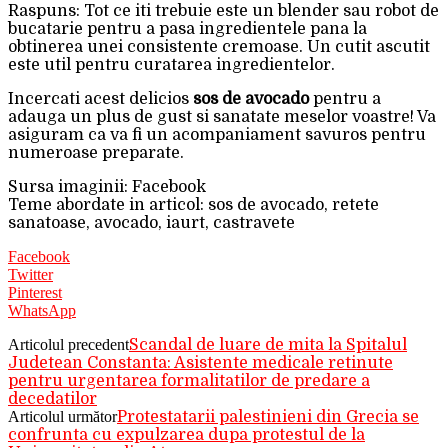
Raspuns: Tot ce iti trebuie este un blender sau robot de
bucatarie pentru a pasa ingredientele pana la
obtinerea unei consistente cremoase. Un cutit ascutit
este util pentru curatarea ingredientelor.
Incercati acest delicios
sos de avocado
pentru a
adauga un plus de gust si sanatate meselor voastre! Va
asiguram ca va fi un acompaniament savuros pentru
numeroase preparate.
Sursa imaginii: Facebook
Teme abordate in articol: sos de avocado, retete
sanatoase, avocado, iaurt, castravete
Facebook
Twitter
Pinterest
WhatsApp
Articolul precedent
Scandal de luare de mita la Spitalul
Judetean Constanta: Asistente medicale retinute
pentru urgentarea formalitatilor de predare a
decedatilor
Articolul următor
Protestatarii palestinieni din Grecia se
confrunta cu expulzarea dupa protestul de la