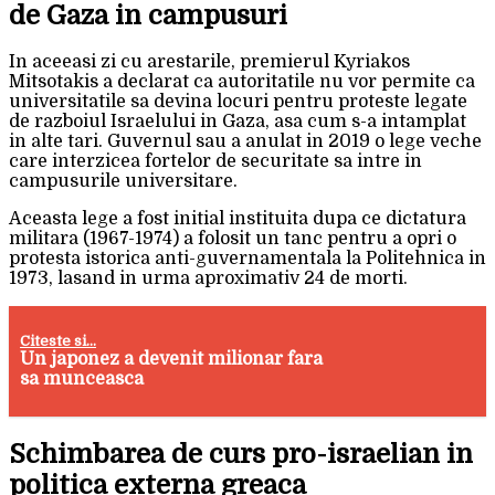
de Gaza in campusuri
In aceeasi zi cu arestarile, premierul Kyriakos
Mitsotakis a declarat ca autoritatile nu vor permite ca
universitatile sa devina locuri pentru proteste legate
de razboiul Israelului in Gaza, asa cum s-a intamplat
in alte tari. Guvernul sau a anulat in 2019 o lege veche
care interzicea fortelor de securitate sa intre in
campusurile universitare.
Aceasta lege a fost initial instituita dupa ce dictatura
militara (1967-1974) a folosit un tanc pentru a opri o
protesta istorica anti-guvernamentala la Politehnica in
1973, lasand in urma aproximativ 24 de morti.
Citeste si...
Un japonez a devenit milionar fara
sa munceasca
Schimbarea de curs pro-israelian in
politica externa greaca