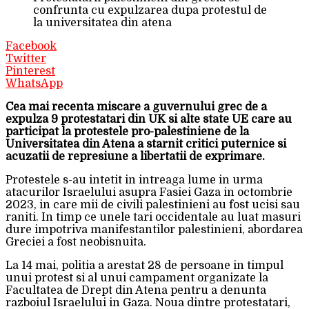
confrunta cu expulzarea dupa protestul de
la universitatea din atena
Facebook
Twitter
Pinterest
WhatsApp
Cea mai recenta miscare a guvernului grec de a
expulza 9 protestatari din UK si alte state UE care au
participat la protestele pro-palestiniene de la
Universitatea din Atena a starnit critici puternice si
acuzatii de represiune a libertatii de exprimare.
Protestele s-au intetit in intreaga lume in urma
atacurilor Israelului asupra Fasiei Gaza in octombrie
2023, in care mii de civili palestinieni au fost ucisi sau
raniti. In timp ce unele tari occidentale au luat masuri
dure impotriva manifestantilor palestinieni, abordarea
Greciei a fost neobisnuita.
La 14 mai, politia a arestat 28 de persoane in timpul
unui protest si al unui campament organizate la
Facultatea de Drept din Atena pentru a denunta
razboiul Israelului in Gaza. Noua dintre protestatari,