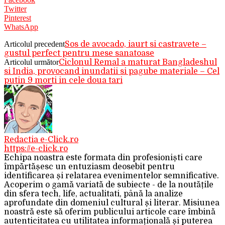
Twitter
Pinterest
WhatsApp
Articolul precedent
Sos de avocado, iaurt si castravete –
gustul perfect pentru mese sanatoase
Articolul următor
Ciclonul Remal a maturat Bangladeshul
si India, provocand inundatii si pagube materiale – Cel
putin 9 morti in cele doua tari
Redactia e-Click.ro
https://e-click.ro
Echipa noastra este formata din profesioniști care
împărtășesc un entuziasm deosebit pentru
identificarea și relatarea evenimentelor semnificative.
Acoperim o gamă variată de subiecte - de la noutățile
din sfera tech, life, actualitati, până la analize
aprofundate din domeniul cultural și literar. Misiunea
noastră este să oferim publicului articole care îmbină
autenticitatea cu utilitatea informațională și puterea