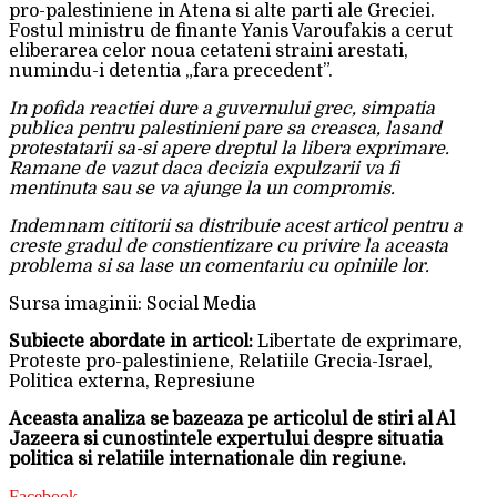
pro-palestiniene in Atena si alte parti ale Greciei.
Fostul ministru de finante Yanis Varoufakis a cerut
eliberarea celor noua cetateni straini arestati,
numindu-i detentia „fara precedent”.
In pofida reactiei dure a guvernului grec, simpatia
publica pentru palestinieni pare sa creasca, lasand
protestatarii sa-si apere dreptul la libera exprimare.
Ramane de vazut daca decizia expulzarii va fi
mentinuta sau se va ajunge la un compromis.
Indemnam cititorii sa distribuie acest articol pentru a
creste gradul de constientizare cu privire la aceasta
problema si sa lase un comentariu cu opiniile lor.
Sursa imaginii: Social Media
Subiecte abordate in articol:
Libertate de exprimare,
Proteste pro-palestiniene, Relatiile Grecia-Israel,
Politica externa, Represiune
Aceasta analiza se bazeaza pe articolul de stiri al Al
Jazeera si cunostintele expertului despre situatia
politica si relatiile internationale din regiune.
Facebook