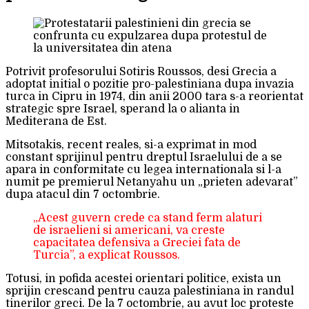
Potrivit profesorului Sotiris Roussos, desi Grecia a
adoptat initial o pozitie pro-palestiniana dupa invazia
turca in Cipru in 1974, din anii 2000 tara s-a reorientat
strategic spre Israel, sperand la o alianta in
Mediterana de Est.
Mitsotakis, recent reales, si-a exprimat in mod
constant sprijinul pentru dreptul Israelului de a se
apara in conformitate cu legea internationala si l-a
numit pe premierul Netanyahu un „prieten adevarat”
dupa atacul din 7 octombrie.
„Acest guvern crede ca stand ferm alaturi
de israelieni si americani, va creste
capacitatea defensiva a Greciei fata de
Turcia”, a explicat Roussos.
Totusi, in pofida acestei orientari politice, exista un
sprijin crescand pentru cauza palestiniana in randul
tinerilor greci. De la 7 octombrie, au avut loc proteste