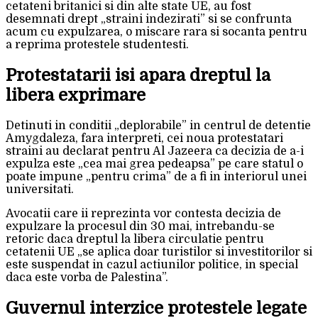
cetateni britanici si din alte state UE, au fost
desemnati drept „straini indezirati” si se confrunta
acum cu expulzarea, o miscare rara si socanta pentru
a reprima protestele studentesti.
Protestatarii isi apara dreptul la
libera exprimare
Detinuti in conditii „deplorabile” in centrul de detentie
Amygdaleza, fara interpreti, cei noua protestatari
straini au declarat pentru Al Jazeera ca decizia de a-i
expulza este „cea mai grea pedeapsa” pe care statul o
poate impune „pentru crima” de a fi in interiorul unei
universitati.
Avocatii care ii reprezinta vor contesta decizia de
expulzare la procesul din 30 mai, intrebandu-se
retoric daca dreptul la libera circulatie pentru
cetatenii UE „se aplica doar turistilor si investitorilor si
este suspendat in cazul actiunilor politice, in special
daca este vorba de Palestina”.
Guvernul interzice protestele legate