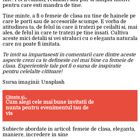
pentru care esti mandra de tine.
Ține minte, a fi o femeie de clasa nu tine de hainele pe
care le porti sau de accesoriile scumpe. E vorba de
atitudinea ta, de felul in care ii tratezi pe ceilalti si, mai
ales, de felul in care te tratezi pe tine insati. Cultiva
aceste mici detalii si vei straluci cu o eleganta naturala
care nu poate fi imitata.
Te invit sa impartasesti in comentarii care dintre aceste
aspecte crezi ca te defineste cel mai bine ca femeie de
clasa. Experientele tale pot fi o sursa de inspiratie
pentru celelalte cititoare!
Sursa imaginii: Unsplash
Citeste si...
Cum alegi cele mai bune invitatii de
nunta pentru evenimentul tau de
vis
Subiecte abordate in articol: femeie de clasa, eleganta,
maniere, incredere in sine