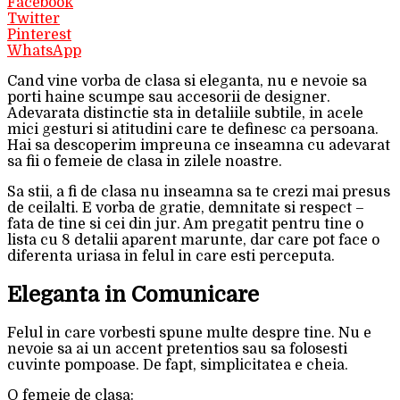
Facebook
Twitter
Pinterest
WhatsApp
Cand vine vorba de clasa si eleganta, nu e nevoie sa
porti haine scumpe sau accesorii de designer.
Adevarata distinctie sta in detaliile subtile, in acele
mici gesturi si atitudini care te definesc ca persoana.
Hai sa descoperim impreuna ce inseamna cu adevarat
sa fii o femeie de clasa in zilele noastre.
Sa stii, a fi de clasa nu inseamna sa te crezi mai presus
de ceilalti. E vorba de gratie, demnitate si respect –
fata de tine si cei din jur. Am pregatit pentru tine o
lista cu 8 detalii aparent marunte, dar care pot face o
diferenta uriasa in felul in care esti perceputa.
Eleganta in Comunicare
Felul in care vorbesti spune multe despre tine. Nu e
nevoie sa ai un accent pretentios sau sa folosesti
cuvinte pompoase. De fapt, simplicitatea e cheia.
O femeie de clasa: