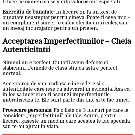
Ii face pe oameni sa se simta valorosi si respectati.
Exercitiu de bunatate
: In fiecare zi, fa un gest de
bunatate neasteptat pentru cineva. Poate fi ceva mic –
un compliment sincer, o cafea oferita unui coleg sau
un mesaj incurajator pentru un prieten.
Acceptarea Imperfectiunilor – Cheia
Autenticitatii
Nimeni nu e perfect. Cu totii avem defecte si
slabiciuni. Femeile de clasa stiu ca asta e perfect
normal.
Acceptarea de sine radiaza o incredere si o
autenticitate care iese cu adevarat in evidenta. Asa ca,
in loc sa incerci sa-ti ascunzi imperfectiunile,
imbratiseaza-le. Ele sunt parte din tine si te fac unica.
Provocare personala
: Fa o lista cu 3 lucruri pe care le
consideri „imperfectiuni” ale tale. Acum, pentru
fiecare, gaseste un mod in care acestea te fac speciala
sau te-au ajutat in viata.