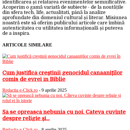
identificarea și relatarea evenimentelor semnificative.
Acoperim o gamă variată de subiecte - de la noutățile
din sfera tech, life, actualitati, până la analize
aprofundate din domeniul cultural și literar. Misiunea
noastră este să oferim publicului articole care îmbină
autenticitatea cu utilitatea informațională și puterea
de a inspira.
ARTICOLE SIMILARE
Cum justifică creștinii genocidul canaaniților
comis de evrei în Biblie
Redactia e-Click.ro
-
9 aprilie 2025
Să se oprească nebunia cu noi. Câteva cuvinte
despre religie și...
Redactia e-Click.ro
-
8 aprilie 2025