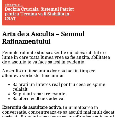
Citeste si...
Decizia Cruciala: Sistemul Patriot
pentru Ucraina va fi Stabilita in
CSAT
Arta de a Asculta – Semnul
Rafinamentului
Femeile rafinate stiu sa asculte cu adevarat. Intr-o
lume in care toata lumea vrea sa fie auzita, abilitatea
de a asculta te va face sa iesi in evidenta.
A asculta nu inseamna doar sa taci in timp ce
altcineva vorbeste. Inseamna:
Sa arati un interes real pentru ceea ce spune
celalalt
Sa pui intrebari relevante
Sa oferi feedback adecvat
Exercitiu de ascultare activa
: In urmatoarea ta
conversatie, concentreaza-te sa asculti mai mult decat
vorbesti. Pune intrebari care sa aprofundeze subiectul