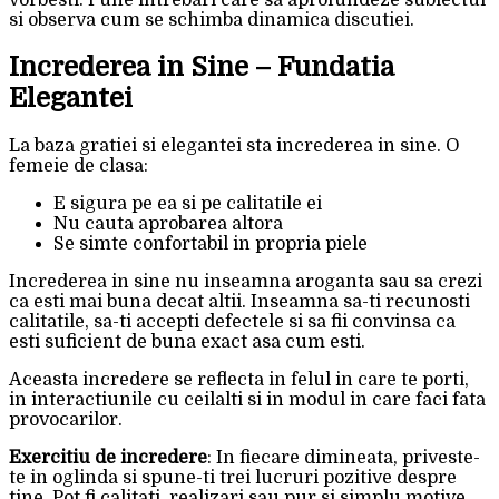
si observa cum se schimba dinamica discutiei.
Increderea in Sine – Fundatia
Elegantei
La baza gratiei si elegantei sta increderea in sine. O
femeie de clasa:
E sigura pe ea si pe calitatile ei
Nu cauta aprobarea altora
Se simte confortabil in propria piele
Increderea in sine nu inseamna aroganta sau sa crezi
ca esti mai buna decat altii. Inseamna sa-ti recunosti
calitatile, sa-ti accepti defectele si sa fii convinsa ca
esti suficient de buna exact asa cum esti.
Aceasta incredere se reflecta in felul in care te porti,
in interactiunile cu ceilalti si in modul in care faci fata
provocarilor.
Exercitiu de incredere
: In fiecare dimineata, priveste-
te in oglinda si spune-ti trei lucruri pozitive despre
tine. Pot fi calitati, realizari sau pur si simplu motive