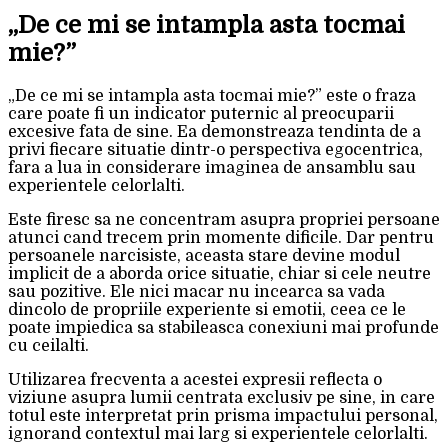
„De ce mi se intampla asta tocmai
mie?”
„De ce mi se intampla asta tocmai mie?” este o fraza
care poate fi un indicator puternic al preocuparii
excesive fata de sine. Ea demonstreaza tendinta de a
privi fiecare situatie dintr-o perspectiva egocentrica,
fara a lua in considerare imaginea de ansamblu sau
experientele celorlalti.
Este firesc sa ne concentram asupra propriei persoane
atunci cand trecem prin momente dificile. Dar pentru
persoanele narcisiste, aceasta stare devine modul
implicit de a aborda orice situatie, chiar si cele neutre
sau pozitive. Ele nici macar nu incearca sa vada
dincolo de propriile experiente si emotii, ceea ce le
poate impiedica sa stabileasca conexiuni mai profunde
cu ceilalti.
Utilizarea frecventa a acestei expresii reflecta o
viziune asupra lumii centrata exclusiv pe sine, in care
totul este interpretat prin prisma impactului personal,
ignorand contextul mai larg si experientele celorlalti.