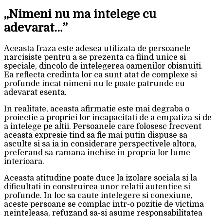
„Nimeni nu ma intelege cu
adevarat…”
Aceasta fraza este adesea utilizata de persoanele
narcisiste pentru a se prezenta ca fiind unice si
speciale, dincolo de intelegerea oamenilor obisnuiti.
Ea reflecta credinta lor ca sunt atat de complexe si
profunde incat nimeni nu le poate patrunde cu
adevarat esenta.
In realitate, aceasta afirmatie este mai degraba o
proiectie a propriei lor incapacitati de a empatiza si de
a intelege pe altii. Persoanele care folosesc frecvent
aceasta expresie tind sa fie mai putin dispuse sa
asculte si sa ia in considerare perspectivele altora,
preferand sa ramana inchise in propria lor lume
interioara.
Aceasta atitudine poate duce la izolare sociala si la
dificultati in construirea unor relatii autentice si
profunde. In loc sa caute intelegere si conexiune,
aceste persoane se complac intr-o pozitie de victima
neinteleasa, refuzand sa-si asume responsabilitatea