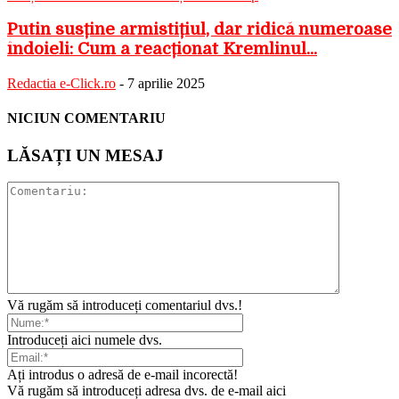
Putin susține armistițiul, dar ridică numeroase
îndoieli: Cum a reacționat Kremlinul...
Redactia e-Click.ro
-
7 aprilie 2025
NICIUN COMENTARIU
LĂSAȚI UN MESAJ
Vă rugăm să introduceți comentariul dvs.!
Introduceți aici numele dvs.
Ați introdus o adresă de e-mail incorectă!
Vă rugăm să introduceți adresa dvs. de e-mail aici