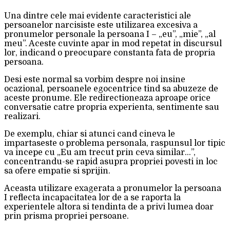
Una dintre cele mai evidente caracteristici ale
persoanelor narcisiste este utilizarea excesiva a
pronumelor personale la persoana I – „eu”, „mie”, „al
meu”. Aceste cuvinte apar in mod repetat in discursul
lor, indicand o preocupare constanta fata de propria
persoana.
Desi este normal sa vorbim despre noi insine
ocazional, persoanele egocentrice tind sa abuzeze de
aceste pronume. Ele redirectioneaza aproape orice
conversatie catre propria experienta, sentimente sau
realizari.
De exemplu, chiar si atunci cand cineva le
impartaseste o problema personala, raspunsul lor tipic
va incepe cu „Eu am trecut prin ceva similar…”,
concentrandu-se rapid asupra propriei povesti in loc
sa ofere empatie si sprijin.
Aceasta utilizare exagerata a pronumelor la persoana
I reflecta incapacitatea lor de a se raporta la
experientele altora si tendinta de a privi lumea doar
prin prisma propriei persoane.