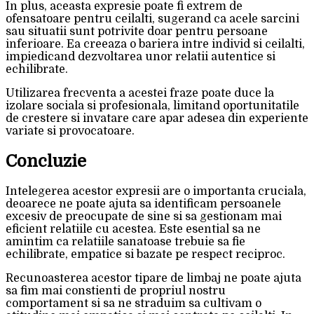
In plus, aceasta expresie poate fi extrem de
ofensatoare pentru ceilalti, sugerand ca acele sarcini
sau situatii sunt potrivite doar pentru persoane
inferioare. Ea creeaza o bariera intre individ si ceilalti,
impiedicand dezvoltarea unor relatii autentice si
echilibrate.
Utilizarea frecventa a acestei fraze poate duce la
izolare sociala si profesionala, limitand oportunitatile
de crestere si invatare care apar adesea din experiente
variate si provocatoare.
Concluzie
Intelegerea acestor expresii are o importanta cruciala,
deoarece ne poate ajuta sa identificam persoanele
excesiv de preocupate de sine si sa gestionam mai
eficient relatiile cu acestea. Este esential sa ne
amintim ca relatiile sanatoase trebuie sa fie
echilibrate, empatice si bazate pe respect reciproc.
Recunoasterea acestor tipare de limbaj ne poate ajuta
sa fim mai constienti de propriul nostru
comportament si sa ne straduim sa cultivam o