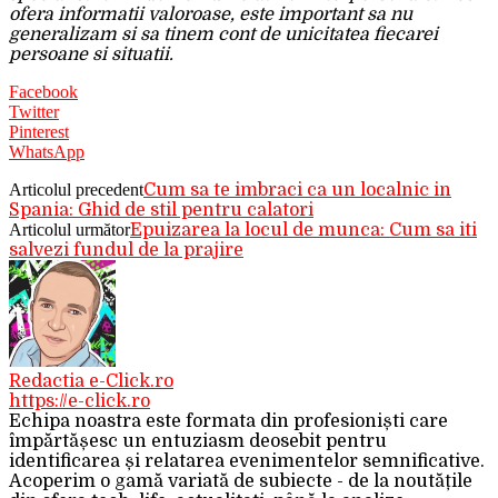
ofera informatii valoroase, este important sa nu
generalizam si sa tinem cont de unicitatea fiecarei
persoane si situatii.
Facebook
Twitter
Pinterest
WhatsApp
Articolul precedent
Cum sa te imbraci ca un localnic in
Spania: Ghid de stil pentru calatori
Articolul următor
Epuizarea la locul de munca: Cum sa iti
salvezi fundul de la prajire
Redactia e-Click.ro
https://e-click.ro
Echipa noastra este formata din profesioniști care
împărtășesc un entuziasm deosebit pentru
identificarea și relatarea evenimentelor semnificative.
Acoperim o gamă variată de subiecte - de la noutățile