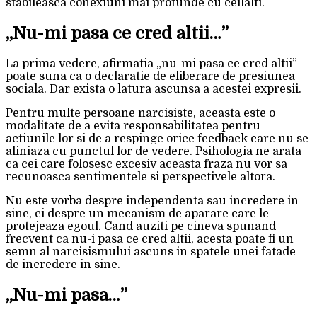
stabileasca conexiuni mai profunde cu ceilalti.
„Nu-mi pasa ce cred altii…”
La prima vedere, afirmatia „nu-mi pasa ce cred altii”
poate suna ca o declaratie de eliberare de presiunea
sociala. Dar exista o latura ascunsa a acestei expresii.
Pentru multe persoane narcisiste, aceasta este o
modalitate de a evita responsabilitatea pentru
actiunile lor si de a respinge orice feedback care nu se
aliniaza cu punctul lor de vedere. Psihologia ne arata
ca cei care folosesc excesiv aceasta fraza nu vor sa
recunoasca sentimentele si perspectivele altora.
Nu este vorba despre independenta sau incredere in
sine, ci despre un mecanism de aparare care le
protejeaza egoul. Cand auziti pe cineva spunand
frecvent ca nu-i pasa ce cred altii, acesta poate fi un
semn al narcisismului ascuns in spatele unei fatade
de incredere in sine.
„Nu-mi pasa…”