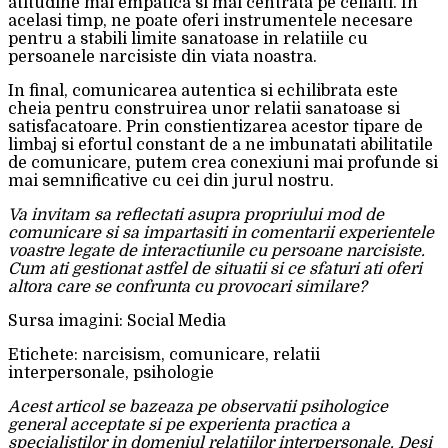
atitudine mai empatica si mai centrata pe ceilalti. In
acelasi timp, ne poate oferi instrumentele necesare
pentru a stabili limite sanatoase in relatiile cu
persoanele narcisiste din viata noastra.
In final, comunicarea autentica si echilibrata este
cheia pentru construirea unor relatii sanatoase si
satisfacatoare. Prin constientizarea acestor tipare de
limbaj si efortul constant de a ne imbunatati abilitatile
de comunicare, putem crea conexiuni mai profunde si
mai semnificative cu cei din jurul nostru.
Va invitam sa reflectati asupra propriului mod de
comunicare si sa impartasiti in comentarii experientele
voastre legate de interactiunile cu persoane narcisiste.
Cum ati gestionat astfel de situatii si ce sfaturi ati oferi
altora care se confrunta cu provocari similare?
Sursa imagini: Social Media
Etichete: narcisism, comunicare, relatii
interpersonale, psihologie
Acest articol se bazeaza pe observatii psihologice
general acceptate si pe experienta practica a
specialistilor in domeniul relatiilor interpersonale. Desi