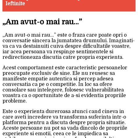
Ieftinite
„Am avut-o mai rau…”
„Am avut-o mai rau…” este o fraza care poate opri o
conversatie sincera la jumatatea drumului. Imaginati-
va ca va destainuiti cuiva despre dificultatile voastre,
iar acea persoana va respinge sentimentele si
redirectioneaza discutia catre propria experienta.
Acest comportament este caracteristic persoanelor
preocupate exclusiv de sine. Ele nu reusesc sa
manifeste empatie autentica si percep adesea
conversatia ca pe o competitie. In loc sa ofere
consolare sau intelegere, folosesc vulnerabilitatea
voastra ca o oportunitate de a-si evidentia propriile
probleme.
Este o experienta dureroasa atunci cand cineva in
care aveti incredere va transforma suferinta intr-o
platforma pentru a discuta despre propria situatie.
Aceste persoane nu pot sa vada dincolo de propriile
experiente si emotii, ceea ce le impiedica sa