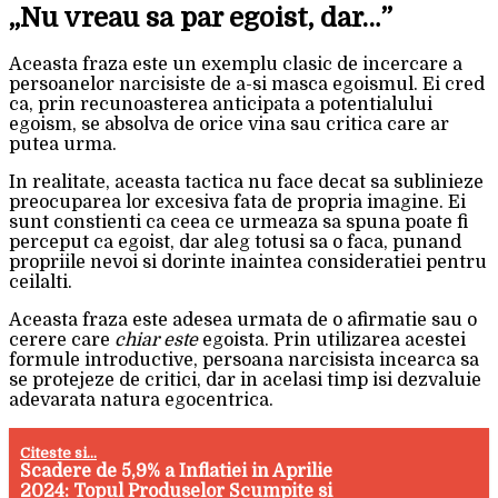
„Nu vreau sa par egoist, dar…”
Aceasta fraza este un exemplu clasic de incercare a
persoanelor narcisiste de a-si masca egoismul. Ei cred
ca, prin recunoasterea anticipata a potentialului
egoism, se absolva de orice vina sau critica care ar
putea urma.
In realitate, aceasta tactica nu face decat sa sublinieze
preocuparea lor excesiva fata de propria imagine. Ei
sunt constienti ca ceea ce urmeaza sa spuna poate fi
perceput ca egoist, dar aleg totusi sa o faca, punand
propriile nevoi si dorinte inaintea consideratiei pentru
ceilalti.
Aceasta fraza este adesea urmata de o afirmatie sau o
cerere care
chiar este
egoista. Prin utilizarea acestei
formule introductive, persoana narcisista incearca sa
se protejeze de critici, dar in acelasi timp isi dezvaluie
adevarata natura egocentrica.
Citeste si...
Scadere de 5,9% a Inflatiei in Aprilie
2024: Topul Produselor Scumpite si