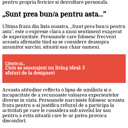
pentru propria fericire si dezvoltare personala.
„Sunt prea bun/a pentru asta…”
Ultima fraza din lista noastra, „Sunt prea bun/a pentru
asta”, este o expresie clara a unui sentiment exagerat
de superioritate. Persoanele care folosesc frecvent
aceasta afirmatie tind sa se considere deasupra
anumitor sarcini, situatii sau chiar oameni.
Citeste si...
Cum sa amenajezi un living ideal: 5
sfaturi de la designeri
Aceasta atitudine reflecta o lipsa de umilinta si o
incapacitate de a recunoaste valoarea experientelor
diverse in viata. Persoanele narcisiste folosesc aceasta
fraza pentru a-si justifica refuzul de a participa la
activitati pe care le considera sub nivelul lor sau
pentru a evita situatii care le-ar putea provoca
disconfort.