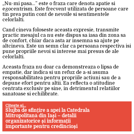
„Nu-mi pasa…” este o fraza care denota apatie si
egocentrism. Este frecvent utilizata de persoane care
tin prea putin cont de nevoile si sentimentele
celorlalti.
Cand cineva foloseste aceasta expresie, transmite
practic mesajul ca nu este dispus sa iasa din zona sa
de confort, chiar daca asta ar insemna sa ajute pe
altcineva. Este un semn clar ca persoana respectiva isi
pune propriile nevoi si interese mai presus de ale
celorlalti.
Aceasta fraza nu doar ca demonstreaza o lipsa de
empatie, dar indica si un refuz de a-si asuma
responsabilitatea pentru propriile actiuni sau de a
depune efort pentru altii. Ea reflecta o atitudine
centrata exclusiv pe sine, in detrimentul relatiilor
sanatoase si echilibrate.
Citeste si...
Slujba de sfințire a apei la Catedrala
Mitropolitană din Iași – detalii
organizatorice și informații
importante pentru credincioși