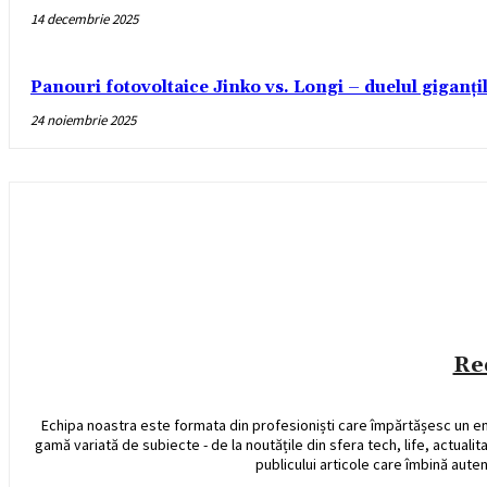
14 decembrie 2025
Panouri fotovoltaice Jinko vs. Longi – duelul giganți
24 noiembrie 2025
Re
Echipa noastra este formata din profesioniști care împărtășesc un e
gamă variată de subiecte - de la noutățile din sfera tech, life, actualit
publicului articole care îmbină auten