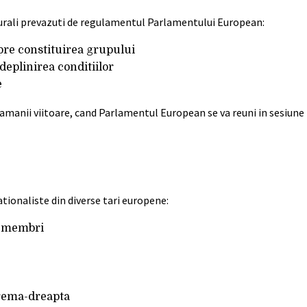
edurali prevazuti de regulamentul Parlamentului European:
pre constituirea grupului
eplinirea conditiilor
e
ptamanii viitoare, cand Parlamentul European se va reuni in sesiune
tionaliste din diverse tari europene:
4 membri
xtrema-dreapta