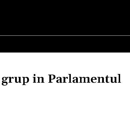
E
STIRI
TEHNOLOGIE-STIINTA
CURIOZITATI
grup in Parlamentul
Acțiune