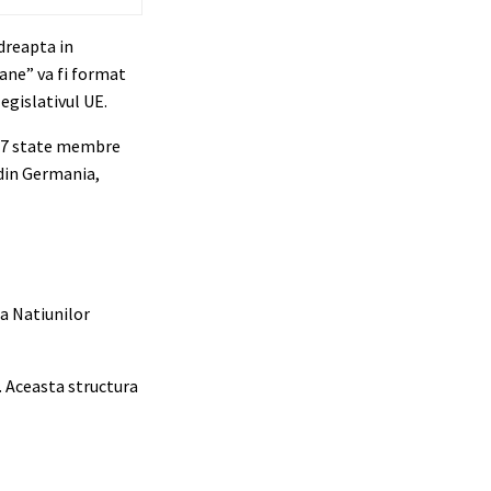
dreapta in
ane” va fi format
legislativul UE.
n 7 state membre
 din Germania,
pa Natiunilor
. Aceasta structura