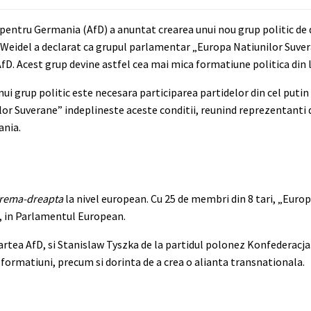
a pentru Germania (AfD) a anuntat crearea unui nou grup politic de 
 Weidel a declarat ca grupul parlamentar „Europa Natiunilor Suver
 AfD. Acest grup devine astfel cea mai mica formatiune politica din 
ui grup politic este necesara participarea partidelor din cel puti
lor Suverane” indeplineste aceste conditii, reunind reprezentanti
ania.
xtrema-dreapta
la nivel european. Cu 25 de membri din 8 tari, „Euro
, in Parlamentul European.
rtea AfD, si Stanislaw Tyszka de la partidul polonez Konfederacja
i formatiuni, precum si dorinta de a crea o alianta transnationala.