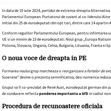
In data de 10 iulie 2024, partidul de extrema-dreapta Alternativ
Parlamentul European. Purtatorul de cuvant al co-liderului Alice
initial din 25 de eurodeputati din opt tari, dintre care 14 apartin
Conform regulilor Parlamentului European, pentru infiintarea un
UE si un minim de 23 de eurodeputati. Noul grup „Europa Natiuni
Polonia, Slovacia, Ungaria, Cehia, Bulgaria, Lituania, Franta si Sp
O noua voce de dreapta in PE
Formarea noului grup marcheaza o
reorganizare a fortelor de e
Suverane” devine o prezenta semnificativa, desi numerica redusa
Grupul va fi co-prezidat de René Aust, eurodeputat german din pa
de conducere reflecta
ponderea importanta a AfD
in cadrul noi
Procedura de recunoastere oficiala