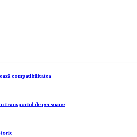
tează compatibilitatea
 în transportul de persoane
torie