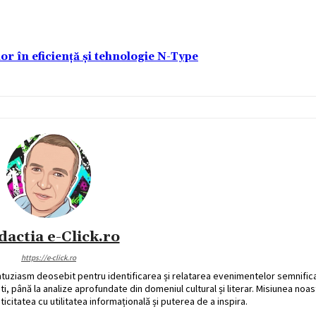
lor în eficiență și tehnologie N-Type
dactia e-Click.ro
https://e-click.ro
ntuziasm deosebit pentru identificarea și relatarea evenimentelor semnific
ati, până la analize aprofundate din domeniul cultural și literar. Misiunea noa
ticitatea cu utilitatea informațională și puterea de a inspira.