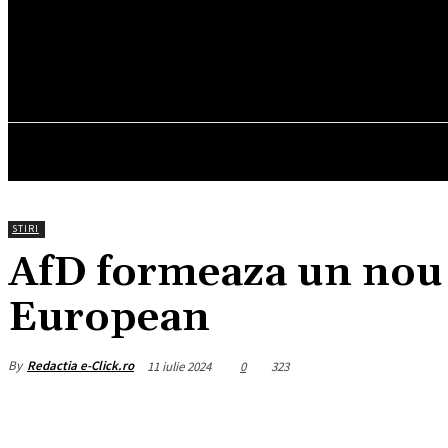
19.4
C
München
joi, august 6, 2026
HOM
STIRI
AfD formeaza un nou 
European
By
Redactia e-Click.ro
11 iulie 2024
0
323