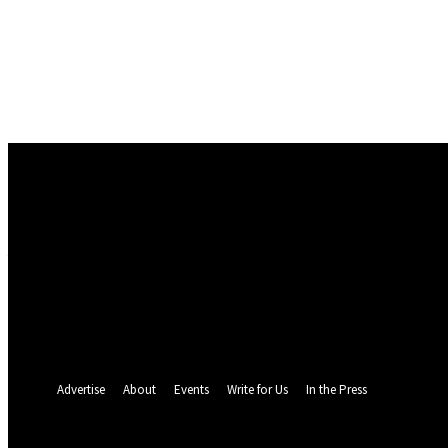
Conectare
Bine ați venit! Autentificați-vă in contul dvs
numele dvs de utilizator
parola dvs
Ați uitat parola? obține ajutor
Politica de Confidentialitate
Recuperare parola
Recuperați-vă parola
adresa dvs de email
O parola va fi trimisă pe adresa dvs de email.
Advertise
About
Events
Write for Us
In the Press