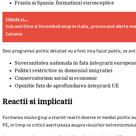
Franta si Spania: formatiuni eurosceptice
Citeste si...
Vulcanii Etna si Stromboli erup in Italia, provocand alerta m
Catania
Desi programul politic detaliat nu a fost inca facut public, se a
Suveranitatea nationala in fata integrarii europen
Politici restrictive in domeniul imigratiei
Conservatorism social si economic
Opozitie fata de aprofundarea integrarii UE
Reactii si implicatii
Formarea noului grup a starnit reactii diverse in mediul politic e
PE, in timp ce criticii avertizeaza asupra riscurilor extremismulu