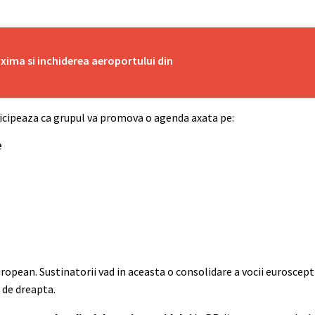
axima si inchiderea aeroportului din
nticipeaza ca grupul va promova o agenda axata pe:
e
uropean. Sustinatorii vad in aceasta o consolidare a vocii euroscepti
i de dreapta.