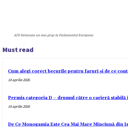
AfD formeaza un nou grup in Parlamentul European
Must read
Cum alegi corect becurile pentru faruri și de ce con
14 aprilie 2026
Permis categoria D – drumul către o carieră stabilă
14 aprilie 2026
De Ce Monogamia Este Cea Mai Mare Minciună din Is