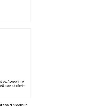
ative. Acoperim o
stră este să oferim
ta va fi produs in