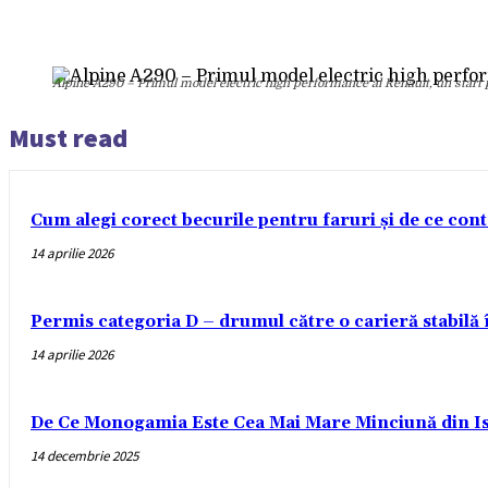
Alpine A290 – Primul model electric high performance al Renault, un start
Must read
Cum alegi corect becurile pentru faruri și de ce con
14 aprilie 2026
Permis categoria D – drumul către o carieră stabilă
14 aprilie 2026
De Ce Monogamia Este Cea Mai Mare Minciună din Is
14 decembrie 2025