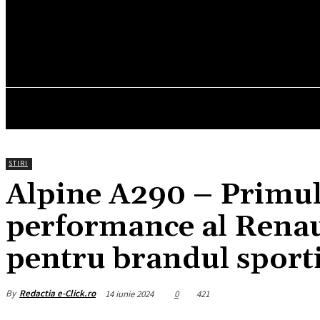
17.2
C
München
duminică, august 9, 2026
HOM
STIRI
Alpine A290 – Primul 
performance al Renau
pentru brandul sport
By
Redactia e-Click.ro
14 iunie 2024
0
421