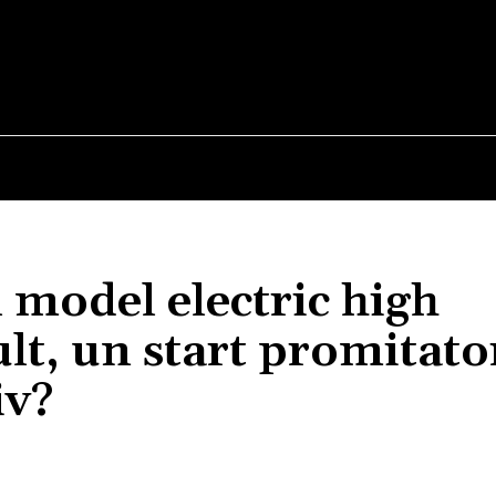
E
STIRI
TEHNOLOGIE-STIINTA
CURIOZITATI
model electric high
lt, un start promitato
iv?