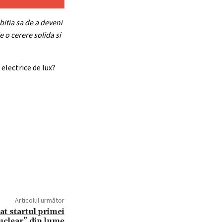
bitia sa de a deveni
 o cerere solida si
electrice de lux?
Articolul următor
at startul primei
nuclear” din lume