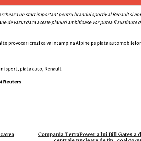
archeaza un start important pentru brandul sportiv al Renault si am
ne de vazut daca aceste planuri ambitioase vor putea fi sustinute de
alte provocari crezi ca va intampina Alpine pe piata automobilelor 
ini sport, piata auto, Renault
si Reuters
icarea
Compania TerraPower a lui Bill Gates a d
centrale nucleare de tip „coal-to-