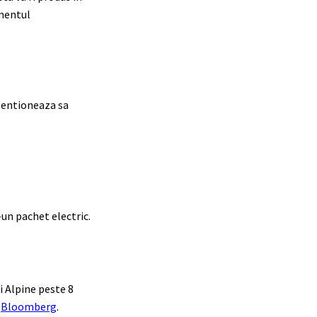
gmentul
ntentioneaza sa
un pachet electric.
ii Alpine peste 8
a
Bloomberg
.