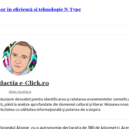
lor în eficiență și tehnologie N-Type
dactia e-Click.ro
https://e-click.ro
ntuziasm deosebit pentru identificarea și relatarea evenimentelor semnific
ati, până la analize aprofundate din domeniul cultural și literar. Misiunea noa
ticitatea cu utilitatea informațională și puterea de a inspira.
brandul Alpine, cu o autonomie declarata de 380 de kilometri. Aces