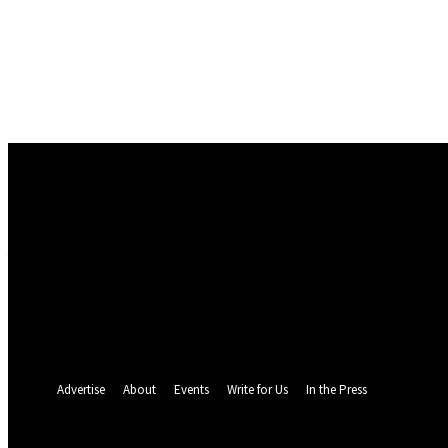
Conectare
Bine ați venit! Autentificați-vă in contul dvs
numele dvs de utilizator
parola dvs
Ați uitat parola? obține ajutor
Politica de Confidentialitate
Recuperare parola
Recuperați-vă parola
adresa dvs de email
O parola va fi trimisă pe adresa dvs de email.
Advertise
About
Events
Write for Us
In the Press