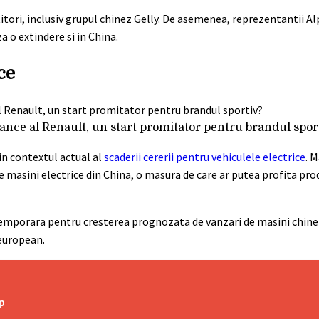
itori, inclusiv grupul chinez Gelly. De asemenea, reprezentantii Al
 o extindere si in China.
ce
nce al Renault, un start promitator pentru brandul spor
 in contextul actual al
scaderii cererii pentru vehiculele electrice
. 
masini electrice din China, o masura de care ar putea profita pro
temporara pentru cresterea prognozata de vanzari de masini chineze
 european.
p