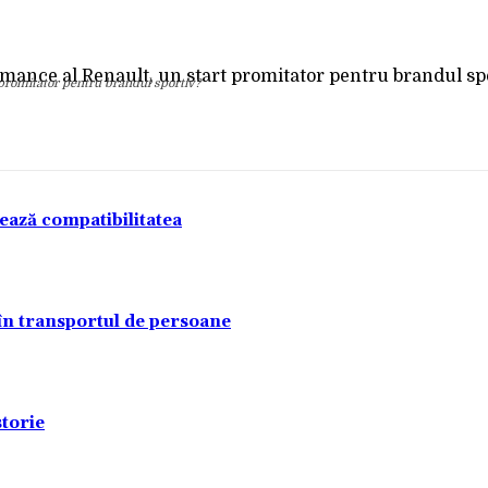
Acțiune
 promitator pentru brandul sportiv?
tează compatibilitatea
 în transportul de persoane
torie