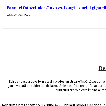
Panouri fotovoltaice Jinko vs. Longi – duelul giganți
24 noiembrie 2025
Re
Echipa noastra este formata din profesioniști care împărtășesc un e
gamă variată de subiecte - de la noutățile din sfera tech, life, actualit
publicului articole care îmbină auten
Renault a prezentat noul Alpine A290, primul model electric sub 