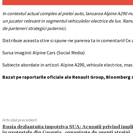
In contextul actual complex al pietei auto, lansarea Alpine A290 m
un jucator relevant in segmentul vehiculelor electrice de lux. Rama
de parteneri strategici puternici.
Distribuie aceasta stire si spune-ne parerea ta in comentarii! Ce 
Sursa imaginii: Alpine Cars (Social Media)
Subiecte abordate in articol: Alpine A290, vehicule electrice, mas
Bazat pe raportarile oficiale ale Renault Group, Bloomberg 
Acțiune
Articolul precedent
Rusia dezlantuita impotriva SUA: Acuzatii privind impl
in protestele din Georgia „organizate de agenti straini