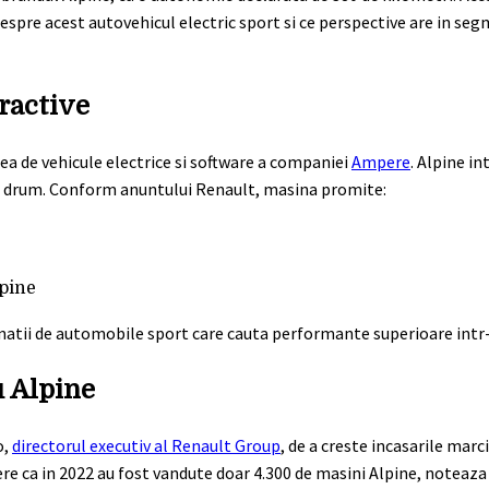
 despre acest autovehicul electric sport si ce perspective are in se
tractive
ea de vehicule electrice si software a companiei
Ampere
. Alpine i
st drum. Conform anuntului Renault, masina promite:
lpine
onatii de automobile sport care cauta performante superioare intr-
u Alpine
o,
directorul executiv al Renault Group
, de a creste incasarile marc
ere ca in 2022 au fost vandute doar 4.300 de masini Alpine, noteaz