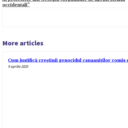
occidentali”
More articles
Cum justifică creștinii genocidul canaaniților comis d
9 aprilie 2025