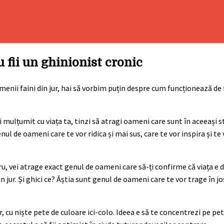
u fii un ghinionist cronic
menii faini din jur, hai să vorbim puțin despre cum funcționează de
 și mulțumit cu viața ta, tinzi să atragi oameni care sunt în aceeași st
nul de oameni care te vor ridica și mai sus, care te vor inspira și te 
u, vei atrage exact genul de oameni care să-ți confirme că viața e d
 jur. Și ghici ce? Ăștia sunt genul de oameni care te vor trage în jos
.
r, cu niște pete de culoare ici-colo. Ideea e să te concentrezi pe pe