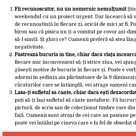
Fii recunoscător, nu un nemernic nemulțumit
Știu
weekendul cu un proiect urgent. Dar încearcă să ve
de recunoștință în fiecare zi, oricât de mici ar fi. 
birou sau că pisica nu ți-a vomitat pe covor azi-di
să-l simtă. Și ghici ce? Oamenii preferă să stea l
negativitate.
Păstrează bucuria în tine, chiar dacă viața încearcă
fiecare mic inconvenient să-ți strice ziua, vei aju
găsești motive de bucurie în fiecare zi. Poate e vo
adormi în ședința aia plictisitoare de la 9 diminea
căcaturilor care se întâmplă, vei atrage oameni car
Lasă-ți sufletul să cânte, chiar dacă ești dezacorda
poți să-ți lași sufletul să cânte metaforic. Fă lucrur
pictură, de scris sau de colecționat timbre rare di
față. Oamenii sunt atrași de cei care au pasiune pe
poate vei întâlni pe cineva care e la fel de obsedat 