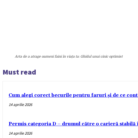
Arta de a atrage oameni faini în viața ta: Ghidul unui cinic optimist
Must read
Cum alegi corect becurile pentru faruri și de ce con
14 aprilie 2026
Permis categoria D – drumul către o carieră stabilă
14 aprilie 2026