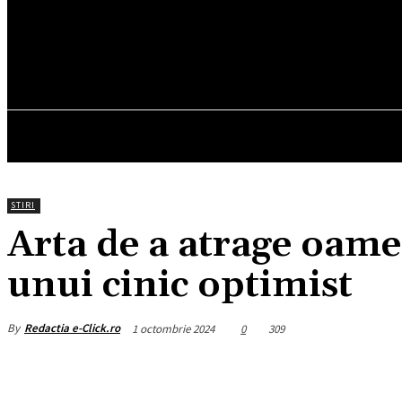
16.6
C
München
vineri, august 7, 2026
HOM
STIRI
Arta de a atrage oamen
unui cinic optimist
By
Redactia e-Click.ro
1 octombrie 2024
0
309