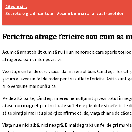
Citeste si...
Secretele gradinaritului: Vecinii buni si rai ai castravetilor
Fericirea atrage fericire sau cum să n
Acum că am stabilit cum să nu fii un nenorocit care sperie toți oa
atragerea oamenilor pozitivi.
Vezi tu, e un fel de cerc vicios, dar în sensul bun. Când ești fericit
și cum ai avea un fel de radar pentru suflete fericite. Ăștia sunt ge
fii o versiune mai bună a ta.
Pe de altă parte, când ești mereu nemulțumit și vezi totul în negr
ai avea un magnet pentru toate sufletele pierdute și nefericite din
să te simți și mai rău și să-ți confirme că, da, viața chiar e de căcat
Viața nu e nici albă, nici neagră. E mai degrabă un fel de gri murda