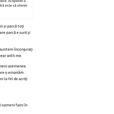
ative. Acoperim o
stră este să oferim
i și parcă toți
are parcă e surd și
t, suntem înconjurați
bear with me.
oameni asemenea
e care o emanăm
la fel de acriți.
 oameni faini în