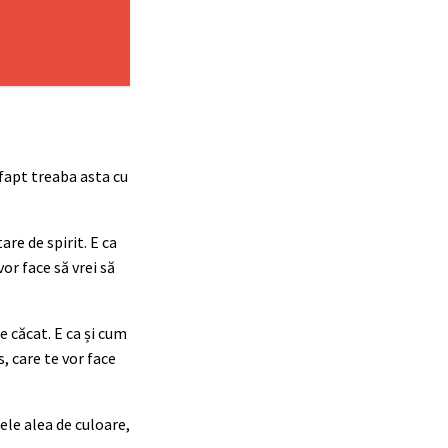
 fapt treaba asta cu
are de spirit. E ca
vor face să vrei să
e căcat. E ca și cum
, care te vor face
tele alea de culoare,