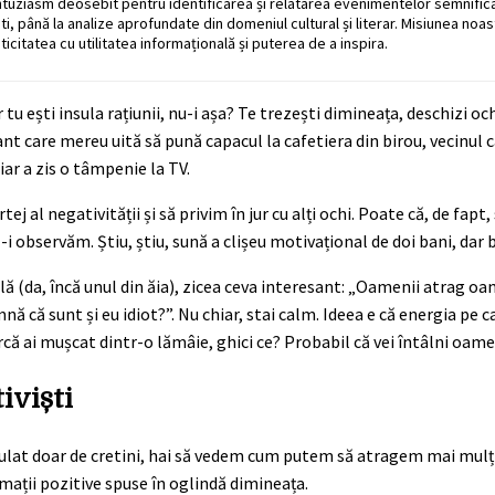
ntuziasm deosebit pentru identificarea și relatarea evenimentelor semnific
ati, până la analize aprofundate din domeniul cultural și literar. Misiunea noa
ticitatea cu utilitatea informațională și puterea de a inspira.
u ești insula rațiunii, nu-i așa? Te trezești dimineața, deschizi ochi
vant care mereu uită să pună capacul la cafetiera din birou, vecinul c
iar a zis o tâmpenie la TV.
tej al negativității și să privim în jur cu alți ochi. Poate că, de fap
i observăm. Știu, știu, sună a clișeu motivațional de doi bani, dar 
ă (da, încă unul din ăia), zicea ceva interesant: „Oamenii atrag 
amnă că sunt și eu idiot?”. Nu chiar, stai calm. Ideea e că energia p
că ai mușcat dintr-o lămâie, ghici ce? Probabil că vei întâlni oameni 
iviști
pulat doar de cretini, hai să vedem cum putem să atragem mai mulți
irmații pozitive spuse în oglindă dimineața.