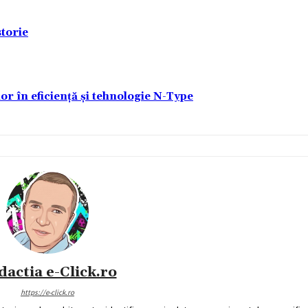
torie
lor în eficiență și tehnologie N-Type
dactia e-Click.ro
https://e-click.ro