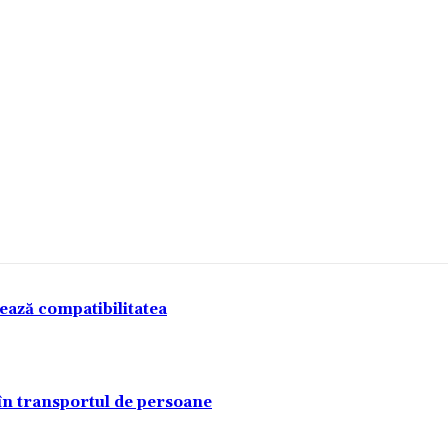
tează compatibilitatea
 în transportul de persoane