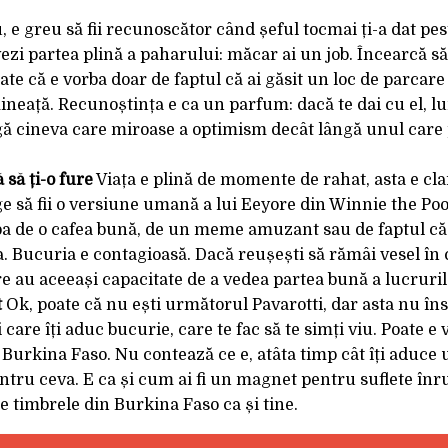
, e greu să fii recunoscător când șeful tocmai ți-a dat pe
zi partea plină a paharului: măcar ai un job. Încearcă să
Poate că e vorba doar de faptul că ai găsit un loc de parcar
mineață. Recunoștința e ca un parfum: dacă te dai cu el, l
ângă cineva care miroase a optimism decât lângă unul care
 să ți-o fure
Viața e plină de momente de rahat, asta e cla
nge să fii o versiune umană a lui Eeyore din Winnie the Po
rba de o cafea bună, de un meme amuzant sau de faptul că 
ța. Bucuria e contagioasă. Dacă reușești să rămâi vesel în
e au aceeași capacitate de a vedea partea bună a lucruril
t
Ok, poate că nu ești următorul Pavarotti, dar asta nu î
i care îți aduc bucurie, care te fac să te simți viu. Poate e
n Burkina Faso. Nu contează ce e, atâta timp cât îți aduce
ntru ceva. E ca și cum ai fi un magnet pentru suflete înru
de timbrele din Burkina Faso ca și tine.