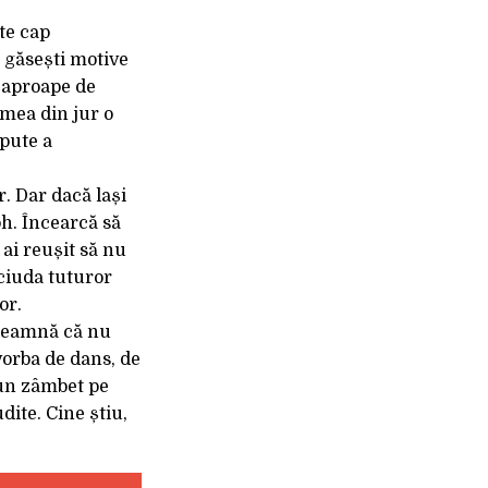
ste cap
 găsești motive
e aproape de
umea din jur o
 pute a
r. Dar dacă lași
oh. Încearcă să
ai reușit să nu
 ciuda tuturor
or.
nseamnă că nu
 vorba de dans, de
 un zâmbet pe
dite. Cine știu,