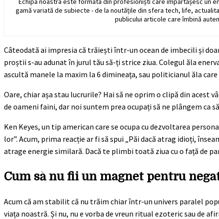
Echipa noastra este formata din profesioniști care împărtășesc un e
gamă variată de subiecte - de la noutățile din sfera tech, life, actualit
publicului articole care îmbină auten
Câteodată ai impresia că trăiești într-un ocean de imbecili și doar t
proștii s-au adunat în jurul tău să-ți strice ziua. Colegul ăla ener
ascultă manele la maxim la 6 dimineața, sau politicianul ăla care 
Oare, chiar așa stau lucrurile? Hai să ne oprim o clipă din acest vâr
de oameni faini, dar noi suntem prea ocupați să ne plângem ca să-
Ken Keyes, un tip american care se ocupa cu dezvoltarea personal
lor”. Acum, prima reacție ar fi să spui „Păi dacă atrag idioți, înse
atrage energie similară. Dacă te plimbi toată ziua cu o față de par
Cum să nu fii un magnet pentru negat
Acum că am stabilit că nu trăim chiar într-un univers paralel po
viața noastră. Și nu, nu e vorba de vreun ritual ezoteric sau de af