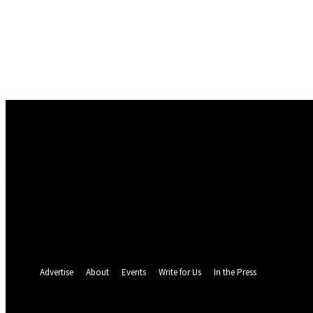
Conectare
Bine ați venit! Autentificați-vă in contul dvs
numele dvs de utilizator
parola dvs
Ați uitat parola? obține ajutor
Politica de Confidentialitate
Recuperare parola
Recuperați-vă parola
adresa dvs de email
O parola va fi trimisă pe adresa dvs de email.
Advertise
About
Events
Write for Us
In the Press