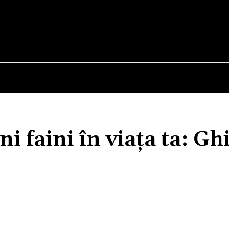
E
STIRI
TEHNOLOGIE-STIINTA
CURIOZITATI
i faini în viața ta: Gh
Acțiune