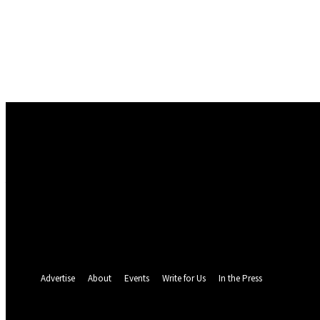
Conectare
Bine ați venit! Autentificați-vă in contul dvs
numele dvs de utilizator
parola dvs
Ați uitat parola? obține ajutor
Politica de Confidentialitate
Recuperare parola
Recuperați-vă parola
adresa dvs de email
O parola va fi trimisă pe adresa dvs de email.
Advertise
About
Events
Write for Us
In the Press