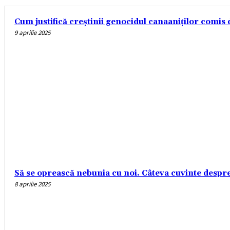
Cum justifică creștinii genocidul canaaniților comis d
9 aprilie 2025
Să se oprească nebunia cu noi. Câteva cuvinte despre r
8 aprilie 2025