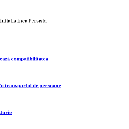
Acțiune
tează compatibilitatea
 în transportul de persoane
torie