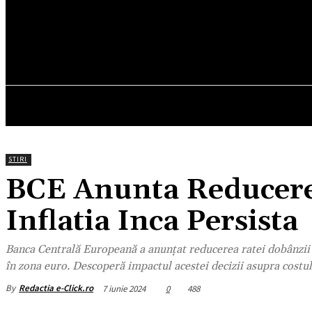
19.7
C
München
joi, august 6, 2026
HOM
STIRI
BCE Anunta Reducerea
Inflatia Inca Persista
Banca Centrală Europeană a anunțat reducerea ratei dobânzii pr
în zona euro. Descoperă impactul acestei decizii asupra costul
By
Redactia e-Click.ro
7 iunie 2024
0
488