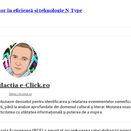
lor în eficiență și tehnologie N-Type
dactia e-Click.ro
https://e-click.ro
ntuziasm deosebit pentru identificarea și relatarea evenimentelor semnific
ati, până la analize aprofundate din domeniul cultural și literar. Misiunea noa
ticitatea cu utilitatea informațională și puterea de a inspira.
rala Europeana (BCE) a anuntat joi reducerea ratei dobanzii princip