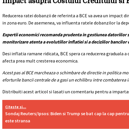
Impact asupra Costului Creditului si
Reducerea ratei dobanzii de referinta a BCE va avea un impact di
in zona euro. De asemenea, va influenta ratele dobanzilor la dep
Expertii economici recomanda prudenta in gestiunea datoriilor si i
monitorizare atenta a evolutiilor inflatiei si a deciziilor bancilor 
Desi inflatia ramane ridicata, BCE spera ca reducerea graduala a 
afecta prea mult cresterea economica.
Acest pas al BCE marcheaza o schimbare de directie in politica mon
eforturile bancii centrale de a gasi un echilibru intre combaterea in
Distribuiti acest articol si lasati un comentariu pentru a impar
Citeste si...
Sondaj Reuters/Ipsos: Biden si Trump se bat cap la cap pentru
este stransa