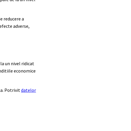
de reducere a
 efecte adverse,
a un nivel ridicat
nditiile economice
a. Potrivit
datelor