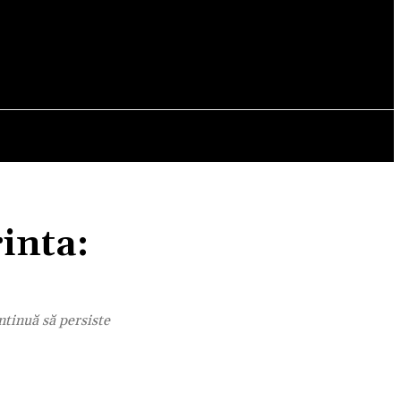
OPINII
inta:
ntinuă să persiste