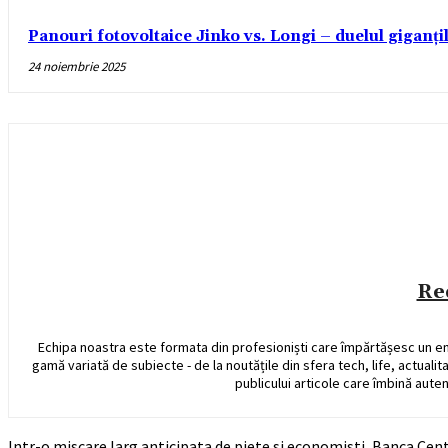
Panouri fotovoltaice Jinko vs. Longi – duelul giganți
24 noiembrie 2025
Re
Echipa noastra este formata din profesioniști care împărtășesc un e
gamă variată de subiecte - de la noutățile din sfera tech, life, actualit
publicului articole care îmbină auten
Intr-o miscare larg anticipata de piete si economisti, Banca Cent