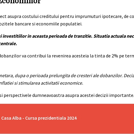
 Economiilor
rect asupra costului creditului pentru imprumuturi ipotecare, de co
ozitele bancare si economiile populatiei.
nvestitiilor in aceasta perioada de tranzitie. Situatia actuala nec
centrale.
dobanzilor va contribui la revenirea acesteia la tinta de 2% pe ter
etara, dupa o perioada prelungita de cresteri ale dobanzilor. Deciz
flatiei si stimularea activitatii economice.
tasi perspectivele dumneavoastra asupra acestei decizii importante
 Casa Alba - Cursa prezidentiala 2024