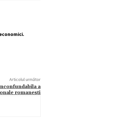
 economici.
Articolul următor
inconfundabila a
tionale romanesti