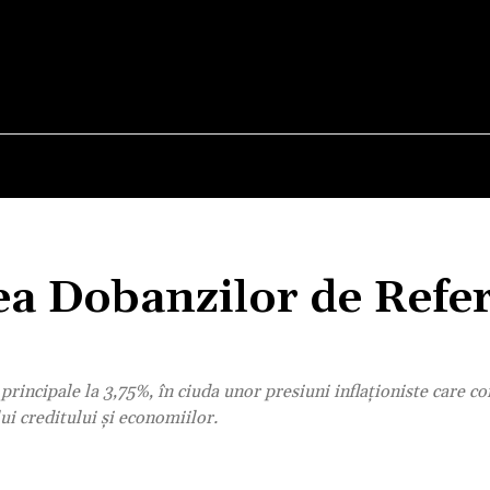
E
STIRI
TEHNOLOGIE-STIINTA
CURIOZITATI
 Dobanzilor de Refer
incipale la 3,75%, în ciuda unor presiuni inflaționiste care co
ui creditului și economiilor.