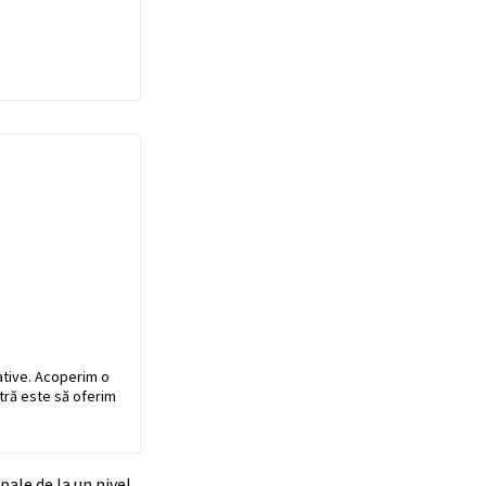
ative. Acoperim o
stră este să oferim
ale de la un nivel