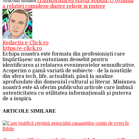
Articolul următor
Transformarea Hagia Sophia: O oglinda
a relatiei complexe dintre religie si putere
Redactia e-Click.ro
https://e-click.ro
Echipa noastra este formata din profesioniști care
împărtășesc un entuziasm deosebit pentru
identificarea și relatarea evenimentelor semnificative.
Acoperim o gamă variată de subiecte - de la noutățile
din sfera tech, life, actualitati, până la analize
aprofundate din domeniul cultural și literar. Misiunea
noastră este să oferim publicului articole care îmbină
autenticitatea cu utilitatea informațională și puterea
de a inspira.
ARTICOLE SIMILARE