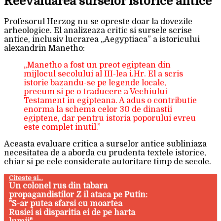
Reevaluarea surselor istorice antice
Profesorul Herzog nu se opreste doar la dovezile
arheologice. El analizeaza critic si sursele scrise
antice, inclusiv lucrarea „Aegyptiaca” a istoricului
alexandrin Manetho:
„Manetho a fost un preot egiptean din
mijlocul secolului al III-lea i.Hr. El a scris
istorie bazandu-se pe legende locale,
precum si pe o traducere a Vechiului
Testament in egipteana. A adus o contributie
enorma la schema celor 30 de dinastii
egiptene, dar pentru istoria poporului evreu
este complet inutil.”
Aceasta evaluare critica a surselor antice subliniaza
necesitatea de a aborda cu prudenta textele istorice,
chiar si pe cele considerate autoritare timp de secole.
Citeste si...
Un colonel rus din tabara
propagandistilor Z il ataca pe Putin:
"S-ar putea sfarsi cu moartea
Rusiei si disparitia ei de pe harta