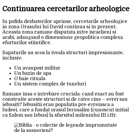
Continuarea cercetarilor arheologice
In pofida dezbaterilor aprinse, cercetarile arheologice
in zona Orasului lui David continua si in prezent.
Aceasta zona ramane disputata intre israelieni si
arabi, adaugand o dimensiune geopolitica complexa
eforturilor stiintifice.
Sapaturile au scos la iveala structuri impresionante,
inclusiv:
Un avanpost militar
Un bazin de apa
O baie rituala
Un sistem complex de tuneluri
Ramane insa o intrebare cruciala: cand exact au fost
construite aceste structuri si de catre cine – evrei sau
iebusiti? Iebusitii erau populatia pre-evreiasca a
Iudeei, care a fondat orasul Ierusalim (cunoscut initial
ca Salem sau Iebus) la sfarsitul mileniului III i.Hr.