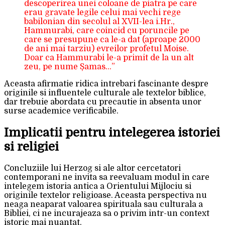
descoperirea unei coloane de piatra pe care
erau gravate legile celui mai vechi rege
babilonian din secolul al XVII-lea i.Hr.,
Hammurabi, care coincid cu poruncile pe
care se presupune ca le-a dat (aproape 2000
de ani mai tarziu) evreilor profetul Moise.
Doar ca Hammurabi le-a primit de la un alt
zeu, pe nume Șamas…”
Aceasta afirmatie ridica intrebari fascinante despre
originile si influentele culturale ale textelor biblice,
dar trebuie abordata cu precautie in absenta unor
surse academice verificabile.
Implicatii pentru intelegerea istoriei
si religiei
Concluziile lui Herzog si ale altor cercetatori
contemporani ne invita sa reevaluam modul in care
intelegem istoria antica a Orientului Mijlociu si
originile textelor religioase. Aceasta perspectiva nu
neaga neaparat valoarea spirituala sau culturala a
Bibliei, ci ne incurajeaza sa o privim intr-un context
istoric mai nuantat.