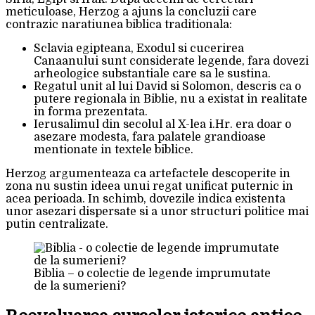
meticuloase, Herzog a ajuns la concluzii care
contrazic naratiunea biblica traditionala:
Sclavia egipteana, Exodul si cucerirea
Canaanului sunt considerate legende, fara dovezi
arheologice substantiale care sa le sustina.
Regatul unit al lui David si Solomon, descris ca o
putere regionala in Biblie, nu a existat in realitate
in forma prezentata.
Ierusalimul din secolul al X-lea i.Hr. era doar o
asezare modesta, fara palatele grandioase
mentionate in textele biblice.
Herzog argumenteaza ca artefactele descoperite in
zona nu sustin ideea unui regat unificat puternic in
acea perioada. In schimb, dovezile indica existenta
unor asezari dispersate si a unor structuri politice mai
putin centralizate.
Biblia – o colectie de legende imprumutate
de la sumerieni?