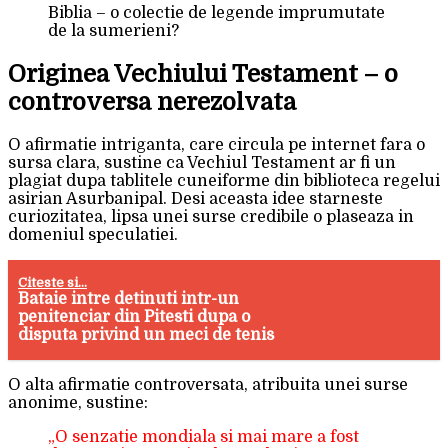
Biblia – o colectie de legende imprumutate
de la sumerieni?
Originea Vechiului Testament – o
controversa nerezolvata
O afirmatie intriganta, care circula pe internet fara o
sursa clara, sustine ca Vechiul Testament ar fi un
plagiat dupa tablitele cuneiforme din biblioteca regelui
asirian Asurbanipal. Desi aceasta idee starneste
curiozitatea, lipsa unei surse credibile o plaseaza in
domeniul speculatiei.
Citeste si...
Bataie intre detinuti intr-un
penitenciar din Pitesti dupa o
disputa privind un meci de tenis
O alta afirmatie controversata, atribuita unei surse
anonime, sustine:
„O senzatie mondiala si mai mare a fost