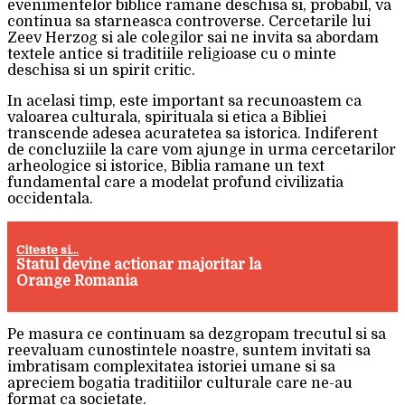
evenimentelor biblice ramane deschisa si, probabil, va
continua sa starneasca controverse. Cercetarile lui
Zeev Herzog si ale colegilor sai ne invita sa abordam
textele antice si traditiile religioase cu o minte
deschisa si un spirit critic.
In acelasi timp, este important sa recunoastem ca
valoarea culturala, spirituala si etica a Bibliei
transcende adesea acuratetea sa istorica. Indiferent
de concluziile la care vom ajunge in urma cercetarilor
arheologice si istorice, Biblia ramane un text
fundamental care a modelat profund civilizatia
occidentala.
Citeste si...
Statul devine actionar majoritar la
Orange Romania
Pe masura ce continuam sa dezgropam trecutul si sa
reevaluam cunostintele noastre, suntem invitati sa
imbratisam complexitatea istoriei umane si sa
apreciem bogatia traditiilor culturale care ne-au
format ca societate.