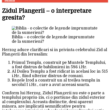
lumii"
Zidul Plangerii – o interpretare
gresita?
Biblia – o colectie de legende imprumutate
de la sumerieni?
Herzog aduce clarificari si in privinta celebrului Zid al
Plangerii din Ierusalim:
Primul Templu, construit pe Muntele Templului,
a fost distrus de babilonieni in 586 i.Hr.
Al Doilea Templu a fost ridicat in acelasi loc in 515
i.Hr., fiind ulterior distrus de romani.
Regele Irod a construit un al treilea templu in
secolul I i.Hr., care a avut aceeasi soarta.
Conform lui Herzog, Zidul Plangerii nu este o parte a
templului propriu-zis, ci o portiune din zidul exterior
al complexului. Aceasta distinctie, desi aparent
minora, are implicatii semnificative pentru