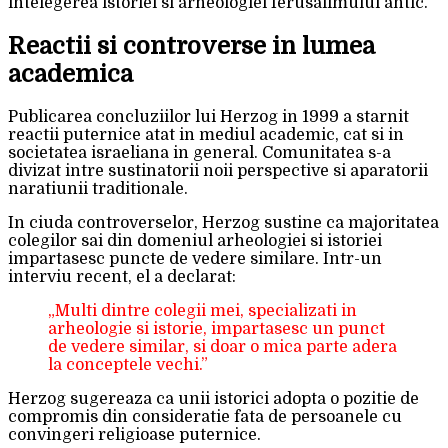
intelegerea istoriei si arheologiei Ierusalimului antic.
Reactii si controverse in lumea
academica
Publicarea concluziilor lui Herzog in 1999 a starnit
reactii puternice atat in mediul academic, cat si in
societatea israeliana in general. Comunitatea s-a
divizat intre sustinatorii noii perspective si aparatorii
naratiunii traditionale.
In ciuda controverselor, Herzog sustine ca majoritatea
colegilor sai din domeniul arheologiei si istoriei
impartasesc puncte de vedere similare. Intr-un
interviu recent, el a declarat:
„Multi dintre colegii mei, specializati in
arheologie si istorie, impartasesc un punct
de vedere similar, si doar o mica parte adera
la conceptele vechi.”
Herzog sugereaza ca unii istorici adopta o pozitie de
compromis din consideratie fata de persoanele cu
convingeri religioase puternice.