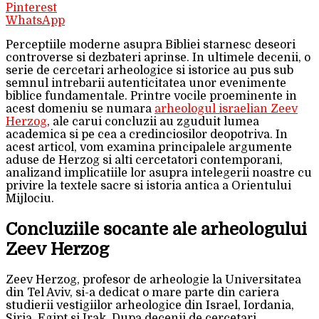
Pinterest
WhatsApp
Perceptiile moderne asupra Bibliei starnesc deseori
controverse si dezbateri aprinse. In ultimele decenii, o
serie de cercetari arheologice si istorice au pus sub
semnul intrebarii autenticitatea unor evenimente
biblice fundamentale. Printre vocile proeminente in
acest domeniu se numara
arheologul israelian Zeev
Herzog
, ale carui concluzii au zguduit lumea
academica si pe cea a credinciosilor deopotriva. In
acest articol, vom examina principalele argumente
aduse de Herzog si alti cercetatori contemporani,
analizand implicatiile lor asupra intelegerii noastre cu
privire la textele sacre si istoria antica a Orientului
Mijlociu.
Concluziile socante ale arheologului
Zeev Herzog
Zeev Herzog, profesor de arheologie la Universitatea
din Tel Aviv, si-a dedicat o mare parte din cariera
studierii vestigiilor arheologice din Israel, Iordania,
Siria, Egipt si Irak. Dupa decenii de cercetari