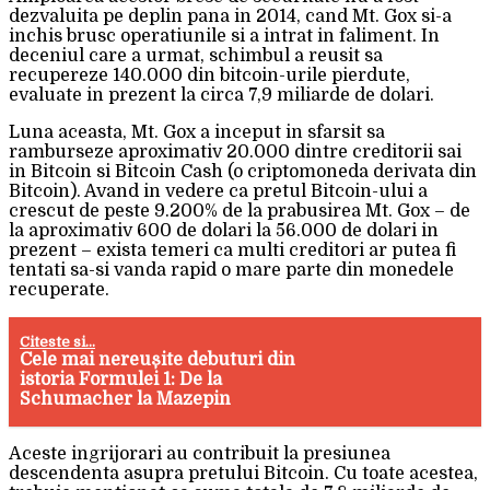
dezvaluita pe deplin pana in 2014, cand Mt. Gox si-a
inchis brusc operatiunile si a intrat in faliment. In
deceniul care a urmat, schimbul a reusit sa
recupereze 140.000 din bitcoin-urile pierdute,
evaluate in prezent la circa 7,9 miliarde de dolari.
Luna aceasta, Mt. Gox a inceput in sfarsit sa
ramburseze aproximativ 20.000 dintre creditorii sai
in Bitcoin si Bitcoin Cash (o criptomoneda derivata din
Bitcoin). Avand in vedere ca pretul Bitcoin-ului a
crescut de peste 9.200% de la prabusirea Mt. Gox – de
la aproximativ 600 de dolari la 56.000 de dolari in
prezent – exista temeri ca multi creditori ar putea fi
tentati sa-si vanda rapid o mare parte din monedele
recuperate.
Citeste si...
Cele mai nereușite debuturi din
istoria Formulei 1: De la
Schumacher la Mazepin
Aceste ingrijorari au contribuit la presiunea
descendenta asupra pretului Bitcoin. Cu toate acestea,