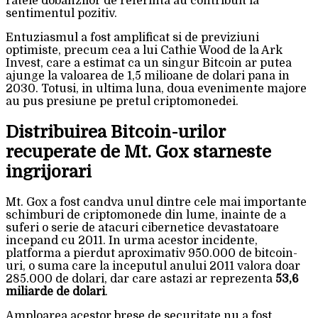
ratele dobanzilor de referinta au contribuit la
sentimentul pozitiv.
Entuziasmul a fost amplificat si de previziuni
optimiste, precum cea a lui Cathie Wood de la Ark
Invest, care a estimat ca un singur Bitcoin ar putea
ajunge la valoarea de 1,5 milioane de dolari pana in
2030. Totusi, in ultima luna, doua evenimente majore
au pus presiune pe pretul criptomonedei.
Distribuirea Bitcoin-urilor
recuperate de Mt. Gox starneste
ingrijorari
Mt. Gox a fost candva unul dintre cele mai importante
schimburi de criptomonede din lume, inainte de a
suferi o serie de atacuri cibernetice devastatoare
incepand cu 2011. In urma acestor incidente,
platforma a pierdut aproximativ 950.000 de bitcoin-
uri, o suma care la inceputul anului 2011 valora doar
285.000 de dolari, dar care astazi ar reprezenta
53,6
miliarde de dolari
.
Amploarea acestor brese de securitate nu a fost