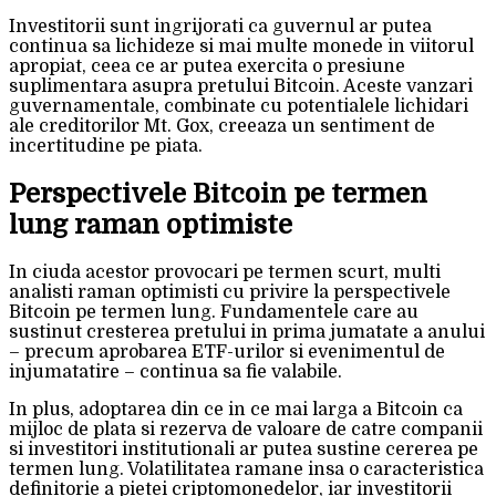
Investitorii sunt ingrijorati ca guvernul ar putea
continua sa lichideze si mai multe monede in viitorul
apropiat, ceea ce ar putea exercita o presiune
suplimentara asupra pretului Bitcoin. Aceste vanzari
guvernamentale, combinate cu potentialele lichidari
ale creditorilor Mt. Gox, creeaza un sentiment de
incertitudine pe piata.
Perspectivele Bitcoin pe termen
lung raman optimiste
In ciuda acestor provocari pe termen scurt, multi
analisti raman optimisti cu privire la perspectivele
Bitcoin pe termen lung. Fundamentele care au
sustinut cresterea pretului in prima jumatate a anului
– precum aprobarea ETF-urilor si evenimentul de
injumatatire – continua sa fie valabile.
In plus, adoptarea din ce in ce mai larga a Bitcoin ca
mijloc de plata si rezerva de valoare de catre companii
si investitori institutionali ar putea sustine cererea pe
termen lung. Volatilitatea ramane insa o caracteristica
definitorie a pietei criptomonedelor, iar investitorii