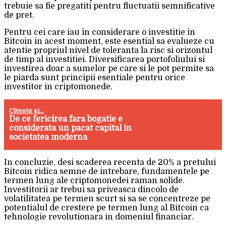
trebuie sa fie pregatiti pentru fluctuatii semnificative
de pret.
Pentru cei care iau in considerare o investitie in
Bitcoin in acest moment, este esential sa evalueze cu
atentie propriul nivel de toleranta la risc si orizontul
de timp al investitiei. Diversificarea portofoliului si
investirea doar a sumelor pe care si le pot permite sa
le piarda sunt principii esentiale pentru orice
investitor in criptomonede.
Citeste si...
De ce fericirea fara bogatie e
considerata un pacat capital in
societatea moderna
In concluzie, desi scaderea recenta de 20% a pretului
Bitcoin ridica semne de intrebare, fundamentele pe
termen lung ale criptomonedei raman solide.
Investitorii ar trebui sa priveasca dincolo de
volatilitatea pe termen scurt si sa se concentreze pe
potentialul de crestere pe termen lung al Bitcoin ca
tehnologie revolutionara in domeniul financiar.