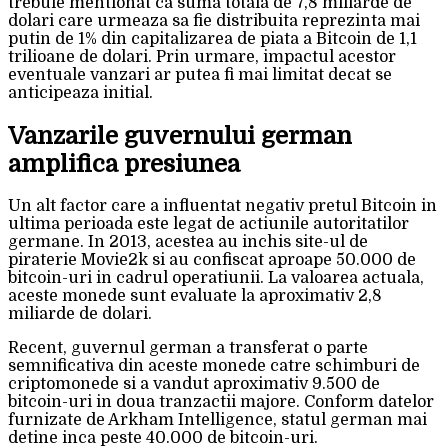
trebuie mentionat ca suma totala de 7,8 miliarde de
dolari care urmeaza sa fie distribuita reprezinta mai
putin de 1% din capitalizarea de piata a Bitcoin de 1,1
trilioane de dolari. Prin urmare, impactul acestor
eventuale vanzari ar putea fi mai limitat decat se
anticipeaza initial.
Vanzarile guvernului german
amplifica presiunea
Un alt factor care a influentat negativ pretul Bitcoin in
ultima perioada este legat de actiunile autoritatilor
germane. In 2013, acestea au inchis site-ul de
piraterie Movie2k si au confiscat aproape 50.000 de
bitcoin-uri in cadrul operatiunii. La valoarea actuala,
aceste monede sunt evaluate la aproximativ 2,8
miliarde de dolari.
Recent, guvernul german a transferat o parte
semnificativa din aceste monede catre schimburi de
criptomonede si a vandut aproximativ 9.500 de
bitcoin-uri in doua tranzactii majore. Conform datelor
furnizate de Arkham Intelligence, statul german mai
detine inca peste 40.000 de bitcoin-uri.