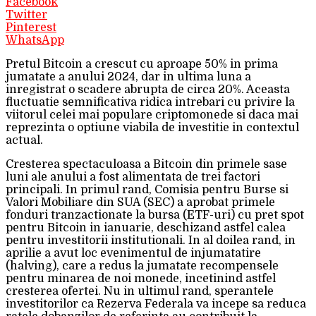
Facebook
Twitter
Pinterest
WhatsApp
Pretul Bitcoin a crescut cu aproape 50% in prima
jumatate a anului 2024, dar in ultima luna a
inregistrat o scadere abrupta de circa 20%. Aceasta
fluctuatie semnificativa ridica intrebari cu privire la
viitorul celei mai populare criptomonede si daca mai
reprezinta o optiune viabila de investitie in contextul
actual.
Cresterea spectaculoasa a Bitcoin din primele sase
luni ale anului a fost alimentata de trei factori
principali. In primul rand, Comisia pentru Burse si
Valori Mobiliare din SUA (SEC) a aprobat primele
fonduri tranzactionate la bursa (ETF-uri) cu pret spot
pentru Bitcoin in ianuarie, deschizand astfel calea
pentru investitorii institutionali. In al doilea rand, in
aprilie a avut loc evenimentul de injumatatire
(halving), care a redus la jumatate recompensele
pentru minarea de noi monede, incetinind astfel
cresterea ofertei. Nu in ultimul rand, sperantele
investitorilor ca Rezerva Federala va incepe sa reduca