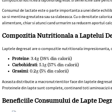
compozitia nutritiva a laptelui degresat si beneficiile sale pentr
Consumul de lactate este o parte importanta a unei diete echilib
sa-si mentina greutatea sau sa slabeasca. Cu o densitate calorica 
alimentare, chiar si atunci cand urmarim sa reducem aportul calo
Compozitia Nutritionala a Laptelui D
Laptele degresat are o compozitie nutritionala impresionanta, 
Proteine
: 3.4g (38% din calorii)
Carbohidrati
: 5.1g (57% din calorii)
Grasimi
: 0.2g (5% din calorii)
Aceasta distributie a macronutrientilor face din laptele degresa
Proteinele din lapte sunt complete, continand toti aminoacizii e
Beneficiile Consumului de Lapte Deg