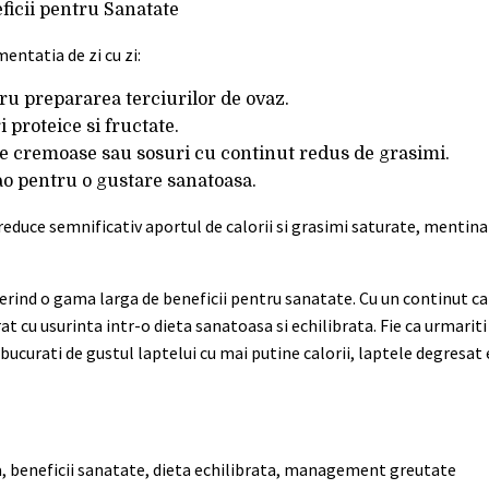
eficii pentru Sanatate
entatia de zi cu zi:
tru prepararea terciurilor de ovaz.
 proteice si fructate.
upe cremoase sau sosuri cu continut redus de grasimi.
o pentru o gustare sanatoasa.
i reduce semnificativ aportul de calorii si grasimi saturate, mentin
rind o gama larga de beneficii pentru sanatate. Cu un continut cal
t cu usurinta intr-o dieta sanatoasa si echilibrata. Fie ca urmarit
 bucurati de gustul laptelui cu mai putine calorii, laptele degresat
la, beneficii sanatate, dieta echilibrata, management greutate