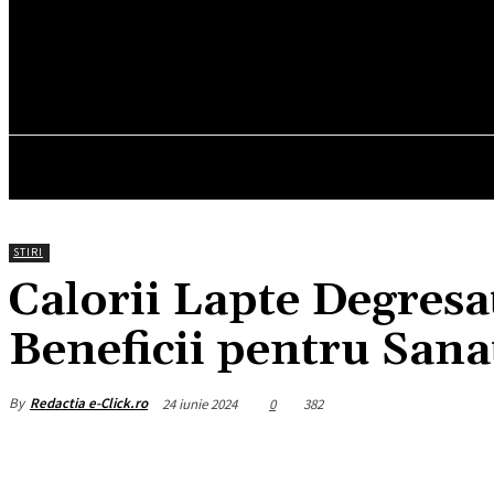
18.1
C
München
sâmbătă, august 8, 2026
HOM
STIRI
Calorii Lapte Degresat
Beneficii pentru Sana
By
Redactia e-Click.ro
24 iunie 2024
0
382