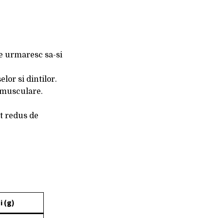
re urmaresc sa-si
lor si dintilor.
i musculare.
ut redus de
i (g)