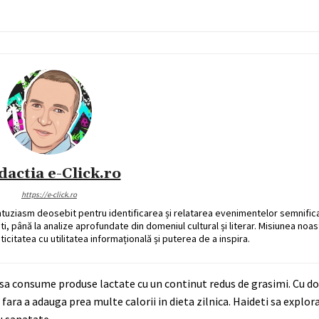
dactia e-Click.ro
https://e-click.ro
ntuziasm deosebit pentru identificarea și relatarea evenimentelor semnific
ati, până la analize aprofundate din domeniul cultural și literar. Misiunea noa
ticitatea cu utilitatea informațională și puterea de a inspira.
a consume produse lactate cu un continut redus de grasimi. Cu doar
fara a adauga prea multe calorii in dieta zilnica. Haideti sa expl