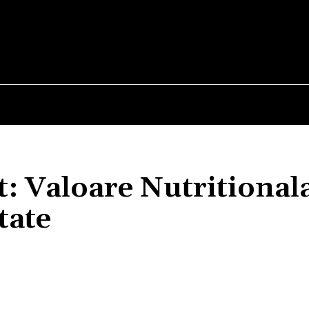
E
STIRI
TEHNOLOGIE-STIINTA
CURIOZITATI
: Valoare Nutritionala
tate
Acțiune