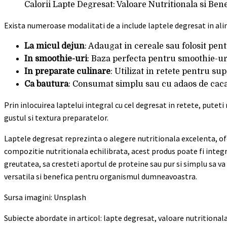
Calorii Lapte Degresat: Valoare Nutritionala si Ben
Exista numeroase modalitati de a include laptele degresat in alim
La micul dejun
: Adaugat in cereale sau folosit pen
In smoothie-uri
: Baza perfecta pentru smoothie-uri
In preparate culinare
: Utilizat in retete pentru s
Ca bautura
: Consumat simplu sau cu adaos de caca
Prin inlocuirea laptelui integral cu cel degresat in retete, putet
gustul si textura preparatelor.
Laptele degresat reprezinta o alegere nutritionala excelenta, ofe
compozitie nutritionala echilibrata, acest produs poate fi integra
greutatea, sa cresteti aportul de proteine sau pur si simplu sa va
versatila si benefica pentru organismul dumneavoastra.
Sursa imagini: Unsplash
Subiecte abordate in articol: lapte degresat, valoare nutritiona