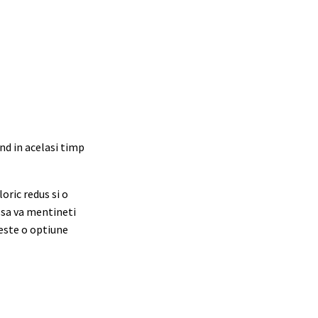
and in acelasi timp
oric redus si o
i sa va mentineti
 este o optiune