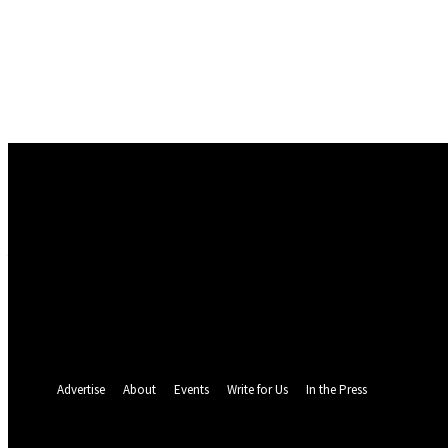
Conectare
Bine ați venit! Autentificați-vă in contul dvs
numele dvs de utilizator
parola dvs
Ați uitat parola? obține ajutor
Politica de Confidentialitate
Recuperare parola
Recuperați-vă parola
adresa dvs de email
O parola va fi trimisă pe adresa dvs de email.
Advertise
About
Events
Write for Us
In the Press