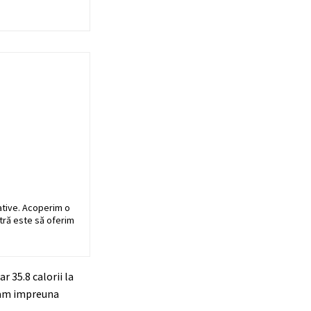
ative. Acoperim o
stră este să oferim
 35.8 calorii la
oram impreuna