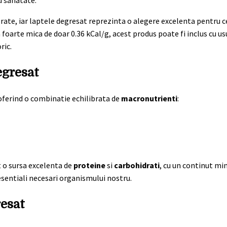
u sanatate.
rate, iar laptele degresat reprezinta o alegere excelenta pentru c
foarte mica de doar 0.36 kCal/g, acest produs poate fi inclus cu us
ric.
egresat
oferind o combinatie echilibrata de
macronutrienti
:
t o sursa excelenta de
proteine
si
carbohidrati
, cu un continut mi
sentiali necesari organismului nostru.
resat