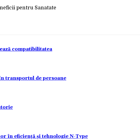
tează compatibilitatea
 în transportul de persoane
torie
lor în eficiență și tehnologie N-Type