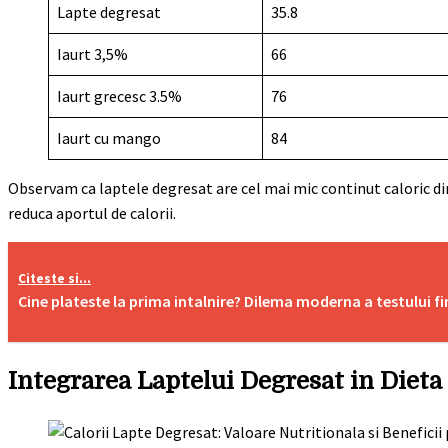
Lapte degresat
35.8
Iaurt 3,5%
66
Iaurt grecesc 3.5%
76
Iaurt cu mango
84
Observam ca laptele degresat are cel mai mic continut caloric d
reduca aportul de calorii.
Citeste si...
Cine plateste la prima intalnire? Dilema moderna a testului f
Integrarea Laptelui Degresat in Dieta