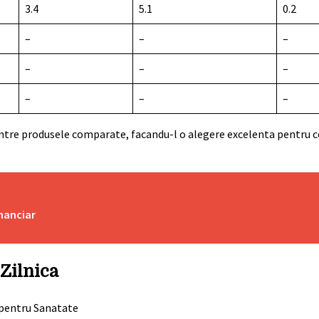
3.4
5.1
0.2
–
–
–
–
–
–
–
–
–
intre produsele comparate, facandu-l o alegere excelenta pentru c
inanciar
 Zilnica