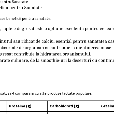
eficii pentru Sanatate
ase beneficii pentru sanatate:
g, laptele degresat este o optiune excelenta pentru cei ca
nutul sau ridicat de calciu, esential pentru sanatatea oase
r absorbite de organism si contribuie la mentinerea mase
degresat contribuie la hidratarea organismului.
eparate culinare, de la smoothie-uri la deserturi cu contin
esat, sa-l comparam cu alte produse lactate populare:
Proteine (g)
Carbohidrati (g)
Grasim