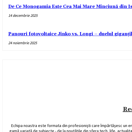
De Ce Monogamia Este Cea Mai Mare Minciună din Is
14 decembrie 2025
Panouri fotovoltaice Jinko vs. Longi – duelul giganți
24 noiembrie 2025
Re
Echipa noastra este formata din profesioniști care împărtășesc un e
gamă variată de subiecte - de la noutățile din sfera tech, life, actualit