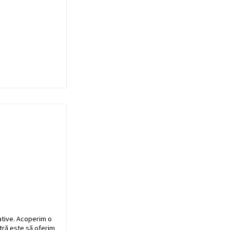
ative. Acoperim o
stră este să oferim