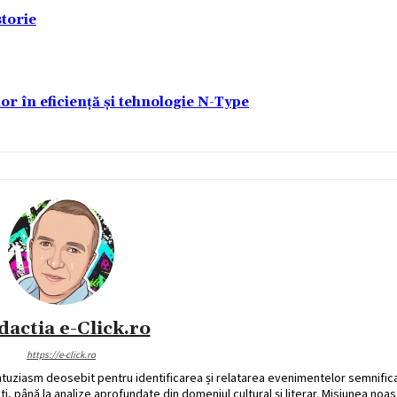
torie
lor în eficiență și tehnologie N-Type
dactia e-Click.ro
https://e-click.ro
ntuziasm deosebit pentru identificarea și relatarea evenimentelor semnific
ati, până la analize aprofundate din domeniul cultural și literar. Misiunea noa