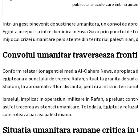
publicului articole care îmbină auten
Intr-un gest binevenit de sustinere umanitara, un convoi de apr
Egipt a inceput sa intre duminica in Fasia Gaza prin punctul de 
mijlocul crizei umanitare persistente din teritoriul palestinian, 
Convoiul umanitar traverseaza fronti
Conform relatarilor agentiei media Al-Qahera News, apropiata de
egipteana a punctului de trecere Rafah, situat la granita de sud
Shalom, la aproximativ 4 km distanta, pentru a intra in teritoriul
Israelul, implicat in operatiuni militare in Rafah, a preluat cont
astfel trecerea asistentei umanitare. Totodata, Egiptul a refuza
controleaza partea palestiniana.
Situatia umanitara ramane critica in