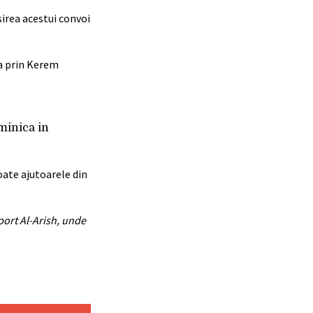
sirea acestui convoi
za prin Kerem
minica in
oate ajutoarele din
port Al-Arish, unde