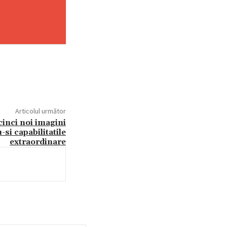
Articolul următor
cinci noi imagini
si capabilitatile
extraordinare