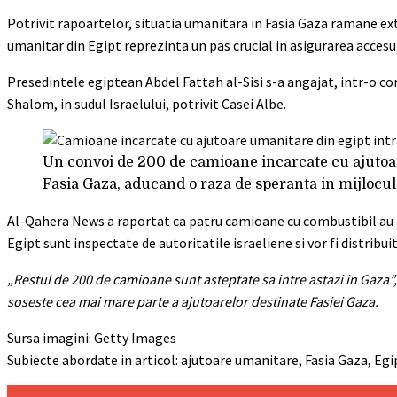
Potrivit rapoartelor, situatia umanitara in Fasia Gaza ramane ext
umanitar din Egipt reprezinta un pas crucial in asigurarea accesul
Presedintele egiptean Abdel Fattah al-Sisi s-a angajat, intr-o co
Shalom, in sudul Israelului, potrivit Casei Albe.
Un convoi de 200 de camioane incarcate cu ajutoar
Fasia Gaza, aducand o raza de speranta in mijlocul 
Al-Qahera News a raportat ca patru camioane cu combustibil au tr
Egipt sunt inspectate de autoritatile israeliene si vor fi distribu
„Restul de 200 de camioane sunt asteptate sa intre astazi in Gaza”,
soseste cea mai mare parte a ajutoarelor destinate Fasiei Gaza.
Sursa imagini: Getty Images
Subiecte abordate in articol: ajutoare umanitare, Fasia Gaza, Egip