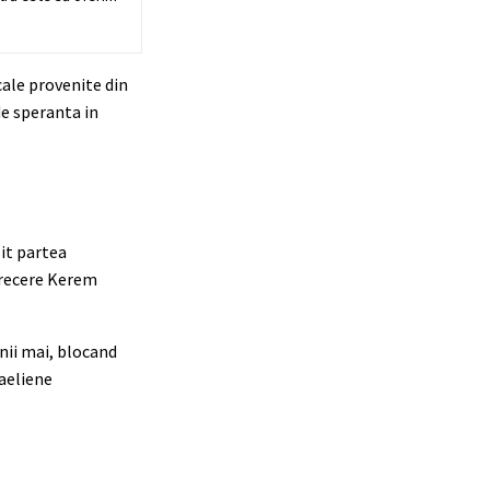
ale provenite din
de speranta in
it partea
 trecere Kerem
unii mai, blocand
raeliene