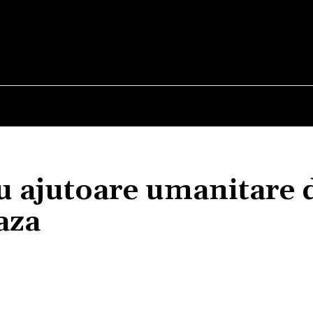
E
STIRI
TEHNOLOGIE-STIINTA
CURIOZITATI
u ajutoare umanitare 
aza
Acțiune