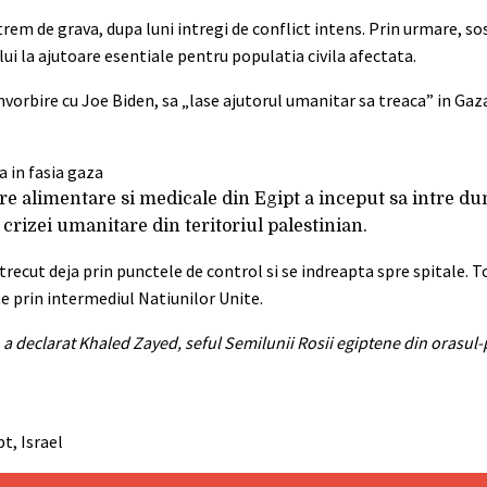
rem de grava, dupa luni intregi de conflict intens. Prin urmare, so
ui la ajutoare esentiale pentru populatia civila afectata.
nvorbire cu Joe Biden, sa „lase ajutorul umanitar sa treaca” in Ga
e alimentare si medicale din Egipt a inceput sa intre du
crizei umanitare din teritoriul palestinian.
ecut deja prin punctele de control si se indreapta spre spitale. T
ite prin intermediul Natiunilor Unite.
 a declarat Khaled Zayed, seful Semilunii Rosii egiptene din orasul-
t, Israel