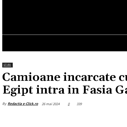
19.4
C
München
joi, august 6, 2026
HOM
STIRI
Camioane incarcate c
Egipt intra in Fasia G
By
Redactia e-Click.ro
26 mai 2024
0
339