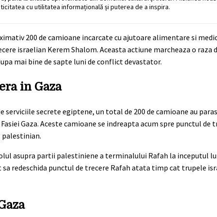
ticitatea cu utilitatea informațională și puterea de a inspira.
oximativ 200 de camioane incarcate cu ajutoare alimentare si medic
trecere israelian Kerem Shalom. Aceasta actiune marcheaza o raza 
dupa mai bine de sapte luni de conflict devastator.
era in Gaza
 serviciile secrete egiptene, un total de 200 de camioane au paras
 a Fasiei Gaza. Aceste camioane se indreapta acum spre punctul de
 palestinian.
rolul asupra partii palestiniene a terminalului Rafah la inceputul l
t sa redeschida punctul de trecere Rafah atata timp cat trupele is
 Gaza