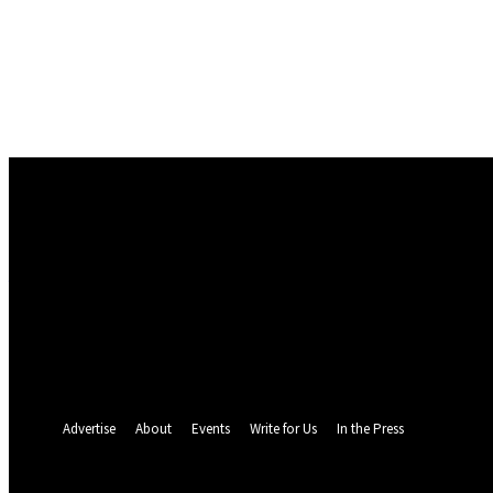
Conectare
Bine ați venit! Autentificați-vă in contul dvs
numele dvs de utilizator
parola dvs
Ați uitat parola? obține ajutor
Politica de Confidentialitate
Recuperare parola
Recuperați-vă parola
adresa dvs de email
O parola va fi trimisă pe adresa dvs de email.
Advertise
About
Events
Write for Us
In the Press