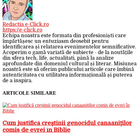
Redactia e-Click.ro
https://e-click.ro
Echipa noastra este formata din profesioniști care
împărtășesc un entuziasm deosebit pentru
identificarea și relatarea evenimentelor semnificative.
Acoperim o gamă variată de subiecte - de la noutățile
din sfera tech, life, actualitati, până la analize
aprofundate din domeniul cultural și literar. Misiunea
noastră este să oferim publicului articole care îmbină
autenticitatea cu utilitatea informațională și puterea
de a inspira.
ARTICOLE SIMILARE
Cum justifică creștinii genocidul canaaniților
comis de evrei în Biblie