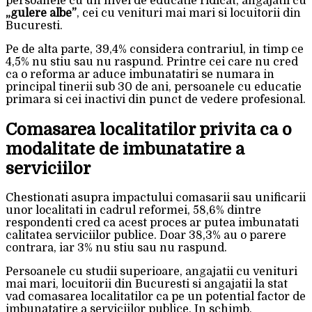
persoanele cu un nivel de educatie ridicat, angajatii cu
„gulere albe”
, cei cu venituri mai mari si locuitorii din
Bucuresti.
Pe de alta parte, 39,4% considera contrariul, in timp ce
4,5% nu stiu sau nu raspund. Printre cei care nu cred
ca o reforma ar aduce imbunatatiri se numara in
principal tinerii sub 30 de ani, persoanele cu educatie
primara si cei inactivi din punct de vedere profesional.
Comasarea localitatilor privita ca o
modalitate de imbunatatire a
serviciilor
Chestionati asupra impactului comasarii sau unificarii
unor localitati in cadrul reformei, 58,6% dintre
respondenti cred ca acest proces ar putea imbunatati
calitatea serviciilor publice. Doar 38,3% au o parere
contrara, iar 3% nu stiu sau nu raspund.
Persoanele cu studii superioare, angajatii cu venituri
mai mari, locuitorii din Bucuresti si angajatii la stat
vad comasarea localitatilor ca pe un potential factor de
imbunatatire a serviciilor publice. In schimb,