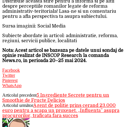
Distribuie aceasta stire pentru a informa si pe altii
despre perceptiile romanilor legate de reforma
administrativ-teritoriala! Lasa-ne si un comentariu
pentru a afla perspectiva ta asupra subiectului.
Sursa imaginii: Social Media
Subiecte abordate in articol: administratie, reforma,
regiuni, servicii publice, localitati
Nota: Acest articol se bazeaza pe datele unui sondaj de
opinie realizat de INSCOP Research la comanda
News.ro, in perioada 20–25 mai 2024.
Facebook
Twitter
Pinterest
WhatsApp
Articolul precedent
5 Ingrediente Secrete pentru un
Smoothie de Fructe Delicios
Articolul următor
Agent de politie prins cerand 23.000
euro pentru a scapa un proxenet. „Influenta” asupra
procurorilor, traficata fara succes