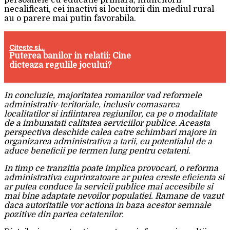
persoanele cu educatie primara, muncitorii
necalificati, cei inactivi si locuitorii din mediul rural
au o parere mai putin favorabila.
Citeste si...
Puterea banilor in relatii: Cine
dicteaza regulile jocului?
In concluzie, majoritatea romanilor vad reformele
administrativ-teritoriale, inclusiv comasarea
localitatilor si infiintarea regiunilor, ca pe o modalitate
de a imbunatati calitatea serviciilor publice. Aceasta
perspectiva deschide calea catre schimbari majore in
organizarea administrativa a tarii, cu potentialul de a
aduce beneficii pe termen lung pentru cetateni.
In timp ce tranzitia poate implica provocari, o reforma
administrativa cuprinzatoare ar putea creste eficienta si
ar putea conduce la servicii publice mai accesibile si
mai bine adaptate nevoilor populatiei. Ramane de vazut
daca autoritatile vor actiona in baza acestor semnale
pozitive din partea cetatenilor.