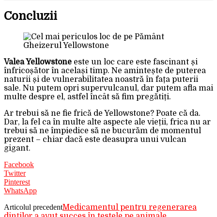
Concluzii
Gheizerul Yellowstone
Valea Yellowstone
este un loc care este fascinant și
înfricoșător în același timp. Ne amintește de puterea
naturii și de vulnerabilitatea noastră în fața puterii
sale. Nu putem opri supervulcanul, dar putem afla mai
multe despre el, astfel încât să fim pregătiți.
Ar trebui să ne fie frică de Yellowstone? Poate că da.
Dar, la fel ca în multe alte aspecte ale vieții, frica nu ar
trebui să ne împiedice să ne bucurăm de momentul
prezent – chiar dacă este deasupra unui vulcan
gigant.
Facebook
Twitter
Pinterest
WhatsApp
Articolul precedent
Medicamentul pentru regenerarea
dinților a avut succes în testele pe animale