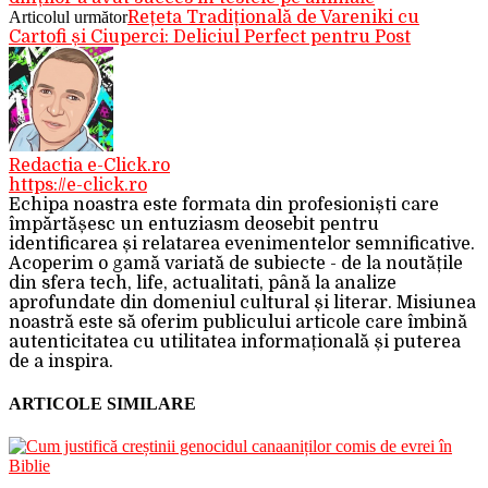
Articolul următor
Rețeta Tradițională de Vareniki cu
Cartofi și Ciuperci: Deliciul Perfect pentru Post
Redactia e-Click.ro
https://e-click.ro
Echipa noastra este formata din profesioniști care
împărtășesc un entuziasm deosebit pentru
identificarea și relatarea evenimentelor semnificative.
Acoperim o gamă variată de subiecte - de la noutățile
din sfera tech, life, actualitati, până la analize
aprofundate din domeniul cultural și literar. Misiunea
noastră este să oferim publicului articole care îmbină
autenticitatea cu utilitatea informațională și puterea
de a inspira.
ARTICOLE SIMILARE