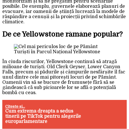
monitorizăm și să ne pregătim pentru scenariile
posibile. De exemplu, guvernele elaborează planuri de
evacuare, iar oamenii de știință lucrează la modele de
răspândire a cenușii și la proiecții privind schimbările
climatice.
De ce Yellowstone rămâne popular?
Turiști în Parcul Național Yellowstone
În ciuda riscurilor, Yellowstone continuă să atragă
milioane de turiști. Old Clerk Geyser, Lower Canyon
Falls, precum și pădurile și câmpurile nesfârșite îl fac
unul dintre cele mai pitorești locuri de pe Pământ.
Oamenii vin să se bucure de frumusețe fără să se
gândească că sub picioarele lor se află o potențială
bombă cu ceas.
Citeste si...
Cum extrema dreapta a sedus
tinerii pe TikTok pentru alegerile
europarlamentare