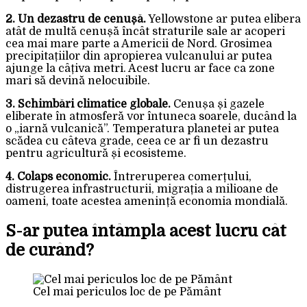
2. Un dezastru de cenușă.
Yellowstone ar putea elibera
atât de multă cenușă încât straturile sale ar acoperi
cea mai mare parte a Americii de Nord. Grosimea
precipitațiilor din apropierea vulcanului ar putea
ajunge la câțiva metri. Acest lucru ar face ca zone
mari să devină nelocuibile.
3. Schimbări climatice globale.
Cenușa și gazele
eliberate în atmosferă vor întuneca soarele, ducând la
o „iarnă vulcanică”. Temperatura planetei ar putea
scădea cu câteva grade, ceea ce ar fi un dezastru
pentru agricultură și ecosisteme.
4. Colaps economic.
Întreruperea comerțului,
distrugerea infrastructurii, migrația a milioane de
oameni, toate acestea amenință economia mondială.
S-ar putea întâmpla acest lucru cât
de curând?
Cel mai periculos loc de pe Pământ