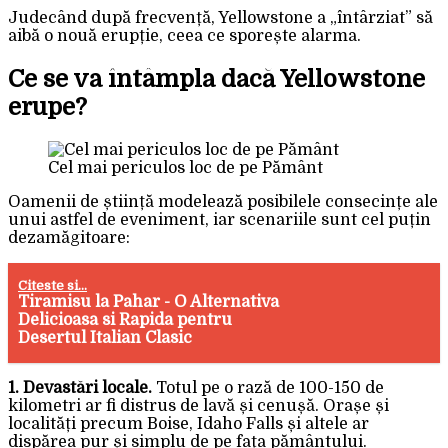
Judecând după frecvență, Yellowstone a „întârziat” să
aibă o nouă erupție, ceea ce sporește alarma.
Ce se va întâmpla dacă Yellowstone
erupe?
Cel mai periculos loc de pe Pământ
Oamenii de știință modelează posibilele consecințe ale
unui astfel de eveniment, iar scenariile sunt cel puțin
dezamăgitoare:
Citeste si...
Tiramisu la Pahar - O Alternativa
Delicioasa si Rapida pentru
Desertul Italian Clasic
1. Devastări locale.
Totul pe o rază de 100-150 de
kilometri ar fi distrus de lavă și cenușă. Orașe și
localități precum Boise, Idaho Falls și altele ar
dispărea pur și simplu de pe fața pământului.