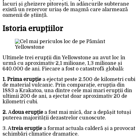
lacuri și gheizere pitorești, în adâncurile subterane
există un rezervor uriaș de magmă care alarmează
oamenii de știință.
Istoria erupțiilor
Yellowstone
Ultimele trei erupții din Yellowstone au avut loc în
urmă cu aproximativ 2,1 milioane, 1,3 milioane și
640.000 de ani. Fiecare a fost o catastrofă globală:
1. Prima erupție
a ejectat peste 2.500 de kilometri cubi
de material vulcanic. Prin comparație, erupția din
1883 a Krakatoa, una dintre cele mai mari erupții din
ultimii 200 de ani, a ejectat doar aproximativ 20 de
kilometri cubi.
2.
A
doua erupție
a fost mai mică, dar a depășit totuși
puterea majorității dezastrelor cunoscute.
3. A
treia erupție
a format actuala calderă și a provocat
schimbări climatice dramatice.