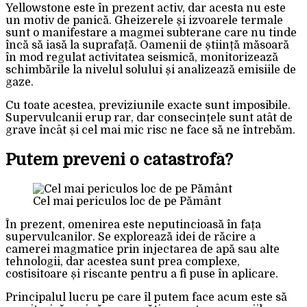
Yellowstone este în prezent activ, dar acesta nu este
un motiv de panică. Gheizerele și izvoarele termale
sunt o manifestare a magmei subterane care nu tinde
încă să iasă la suprafață. Oamenii de știință măsoară
în mod regulat activitatea seismică, monitorizează
schimbările la nivelul solului și analizează emisiile de
gaze.
Cu toate acestea, previziunile exacte sunt imposibile.
Supervulcanii erup rar, dar consecințele sunt atât de
grave încât și cel mai mic risc ne face să ne întrebăm.
Putem preveni o catastrofă?
Cel mai periculos loc de pe Pământ
În prezent, omenirea este neputincioasă în fața
supervulcanilor. Se explorează idei de răcire a
camerei magmatice prin injectarea de apă sau alte
tehnologii, dar acestea sunt prea complexe,
costisitoare și riscante pentru a fi puse în aplicare.
Principalul lucru pe care îl putem face acum este să