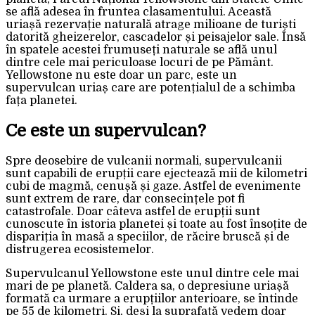
se află adesea în fruntea clasamentului. Această
uriașă rezervație naturală atrage milioane de turiști
datorită gheizerelor, cascadelor și peisajelor sale. Însă
în spatele acestei frumuseți naturale se află unul
dintre cele mai periculoase locuri de pe Pământ.
Yellowstone nu este doar un parc, este un
supervulcan uriaș care are potențialul de a schimba
fața planetei.
Ce este un supervulcan?
Spre deosebire de vulcanii normali, supervulcanii
sunt capabili de erupții care ejectează mii de kilometri
cubi de magmă, cenușă și gaze. Astfel de evenimente
sunt extrem de rare, dar consecințele pot fi
catastrofale. Doar câteva astfel de erupții sunt
cunoscute în istoria planetei și toate au fost însoțite de
dispariția în masă a speciilor, de răcire bruscă și de
distrugerea ecosistemelor.
Supervulcanul Yellowstone este unul dintre cele mai
mari de pe planetă. Caldera sa, o depresiune uriașă
formată ca urmare a erupțiilor anterioare, se întinde
pe 55 de kilometri. Și, deși la suprafață vedem doar