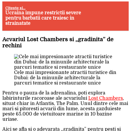
Citeste si...
Ucraina impune restrictii severe
pentru barbatii care traiesc in
strainatate
Acvariul Lost Chambers si „gradinita” de
rechini
Cele mai impresionante atractii turistice din
Dubai: de la minunile arhitecturale la
parcuri tematice si restaurante unice
Pentru o pauza de la adrenalina, poti explora
labirinturile racoroase ale acvariului
Lost Chambers
,
situat chiar in Atlantis, The Palm. Unul dintre cele mai
mari si pitoresti acvarii din lume, acesta gazduieste
peste 65.000 de vietuitoare marine in 10 bazine
uriase.
Aici se afla si o adevarata „gradinita” pentru pesti si