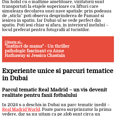
Din holul cu o inaltime ametitoare, vizitatorii sunt
transportati la etajele superioare cu lifturi care
simuleaza decolarea unei nave spatiale: prin podeaua
de „sticla” poti observa desprinderea de Pamant si
iesirea in spatiu. Iar Dubai-ul se vede perfect din
spatiu. Poti iesi chiar si afara, in interiorul inelului –
locul preferat pentru fotografii al turistilor.
Citeste si...
"Instinct de mama" - Un thriller
psihologic fascinant cu Anne
Hathaway si Jessica Chastain
Experiente unice si parcuri tematice
in Dubai
Parcul tematic Real Madrid – un vis devenit
realitate pentru fanii fotbalului
In 2024 s-a deschis in Dubai un parc tematic inedit –
Real Madrid World
. Poate parea surprinzator la prima
vedere, dar sa nu uitam ca pe glob sunt circa un