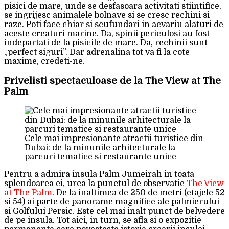
pisici de mare, unde se desfasoara activitati stiintifice,
se ingrijesc animalele bolnave si se cresc rechini si
raze. Poti face chiar si scufundari in acvariu alaturi de
aceste creaturi marine. Da, spinii periculosi au fost
indepartati de la pisicile de mare. Da, rechinii sunt
„perfect siguri”. Dar adrenalina tot va fi la cote
maxime, credeti-ne.
Privelisti spectaculoase de la The View at The
Palm
Cele mai impresionante atractii turistice din
Dubai: de la minunile arhitecturale la
parcuri tematice si restaurante unice
Pentru a admira insula Palm Jumeirah in toata
splendoarea ei, urca la punctul de observatie
The View
at The Palm
. De la inaltimea de 250 de metri (etajele 52
si 54) ai parte de panorame magnifice ale palmierului
si Golfului Persic. Este cel mai inalt punct de belvedere
de pe insula. Tot aici, in turn, se afla si o expozitie