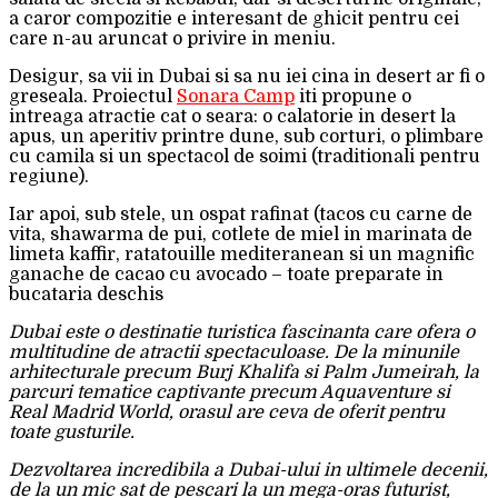
a caror compozitie e interesant de ghicit pentru cei
care n-au aruncat o privire in meniu.
Desigur, sa vii in Dubai si sa nu iei cina in desert ar fi o
greseala. Proiectul
Sonara Camp
iti propune o
intreaga atractie cat o seara: o calatorie in desert la
apus, un aperitiv printre dune, sub corturi, o plimbare
cu camila si un spectacol de soimi (traditionali pentru
regiune).
Iar apoi, sub stele, un ospat rafinat (tacos cu carne de
vita, shawarma de pui, cotlete de miel in marinata de
limeta kaffir, ratatouille mediteranean si un magnific
ganache de cacao cu avocado – toate preparate in
bucataria deschis
Dubai este o destinatie turistica fascinanta care ofera o
multitudine de atractii spectaculoase. De la minunile
arhitecturale precum Burj Khalifa si Palm Jumeirah, la
parcuri tematice captivante precum Aquaventure si
Real Madrid World, orasul are ceva de oferit pentru
toate gusturile.
Dezvoltarea incredibila a Dubai-ului in ultimele decenii,
de la un mic sat de pescari la un mega-oras futurist,