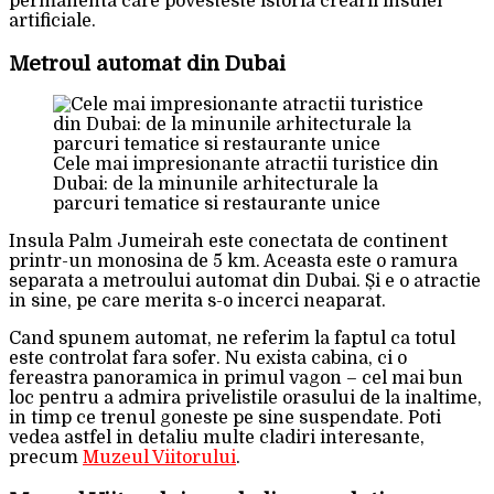
permanenta care povesteste istoria crearii insulei
artificiale.
Metroul automat din Dubai
Cele mai impresionante atractii turistice din
Dubai: de la minunile arhitecturale la
parcuri tematice si restaurante unice
Insula Palm Jumeirah este conectata de continent
printr-un monosina de 5 km. Aceasta este o ramura
separata a metroului automat din Dubai. Și e o atractie
in sine, pe care merita s-o incerci neaparat.
Cand spunem automat, ne referim la faptul ca totul
este controlat fara sofer. Nu exista cabina, ci o
fereastra panoramica in primul vagon – cel mai bun
loc pentru a admira privelistile orasului de la inaltime,
in timp ce trenul goneste pe sine suspendate. Poti
vedea astfel in detaliu multe cladiri interesante,
precum
Muzeul Viitorului
.