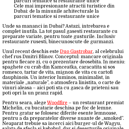
Cele mai impresionante atractii turistice din
Dubai: de la minunile arhitecturale la
parcuri tematice si restaurante unice
Unde sa mananci in Dubai? Astazi, intrebarea e
complet inutila. La tot pasul gasesti restaurante cu
preparate variate, pentru toate gusturile. Inclusiv
restaurante rusesti, binecunoscute de gurmanzi.
Unul recent deschis este
Duo Gastrobar
, al celebrului
chef rus Dmitri Blinov. Conceptul: mancare originala
pentru fiecare zi, cu o prezentare deosebita. In meniu:
spaghete cu crab din Kamceatka, caracatita si sos
romesco, tartar de vita, mignon de vita cu cartofi
dauphinois. Un interior luminos, minimalist, in
materiale „naturale”, o atmosfera linistita, o carte de
vinuri aleasa – aici poti sta cu gasca de prieteni sau
poti opri la un pranz rapid.
Pentru seara, alege
Woodfire
– un restaurant premiat
Michelin, cu bucatarie deschisa pe foc de lemne.
Pentru gratar se folosesc diferite esente lemnoase,
pentru a da preparatelor diverse nuante de „smoked”.
Neaparat trebuie sa incerci aici burger-ul de Wagyu,
salata de sfecla si kebabul, dar si deserturile originale,