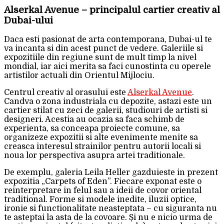
Alserkal Avenue – principalul cartier creativ al
Dubai-ului
Daca esti pasionat de arta contemporana, Dubai-ul te
va incanta si din acest punct de vedere. Galeriile si
expozitiile din regiune sunt de mult timp la nivel
mondial, iar aici merita sa faci cunostinta cu operele
artistilor actuali din Orientul Mijlociu.
Centrul creativ al orasului este
Alserkal Avenue
.
Candva o zona industriala cu depozite, astazi este un
cartier stilat cu zeci de galerii, studiouri de artisti si
designeri. Acestia au ocazia sa faca schimb de
experienta, sa conceapa proiecte comune, sa
organizeze expozitii si alte evenimente menite sa
creasca interesul strainilor pentru autorii locali si
noua lor perspectiva asupra artei traditionale.
De exemplu, galeria Leila Heller gazduieste in prezent
expozitia „Carpets of Eden”. Fiecare exponat este o
reinterpretare in felul sau a ideii de covor oriental
traditional. Forme si modele inedite, iluzii optice,
ironie si functionalitate neasteptata – cu siguranta nu
te asteptai la asta de la covoare. Și nu e nicio urma de