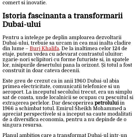
comert si inovatie.
Istoria fascinanta a transformarii
Dubai-ului
Pentru a intelege pe deplin amploarea dezvoltarii
Dubai-ului, trebuie sa urcam in cea mai inalta cladire
din lume –
Burj Khalifa
. De la inaltimea celor 124 de
etaje, putem vedea cu adevarat contrastul uluitor:
zgarie-nori sclipitori cu forme futuriste si, in spatele
lor, nisipurile desertului pana la orizont. Și totul a fost
construit in doar cateva decenii.
Este greu de crezut ca in anii 1960 Dubai-ul abia
primea electricitate, comunicatii telefonice si un
aeroport. La inceputul secolului trecut, era un simplu
sat de coasta, unde localnicii se ocupau cu pescuitul si
extragerea perlelor. Dar descoperirea
petrolului
in
1966 a schimbat totul. Emirul Sheikh Mohammed a
apreciat perspectivele si a inceput sa caute modalitati
de a diversifica economia, pentru a nu depinde de o
singura resursa.
Planul ambitios care a transformat Dubai-ul intr-un