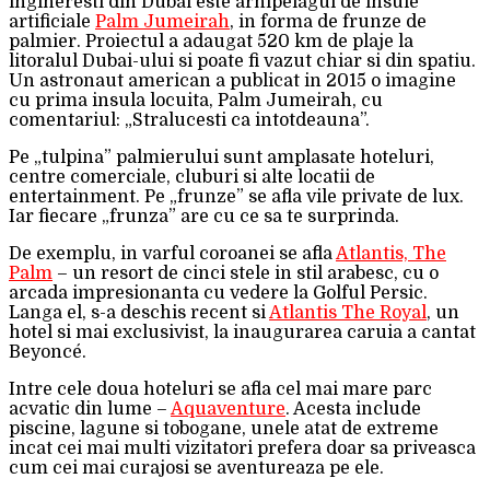
ingineresti din Dubai este arhipelagul de insule
artificiale
Palm Jumeirah
, in forma de frunze de
palmier. Proiectul a adaugat 520 km de plaje la
litoralul Dubai-ului si poate fi vazut chiar si din spatiu.
Un astronaut american a publicat in 2015 o imagine
cu prima insula locuita, Palm Jumeirah, cu
comentariul: „Stralucesti ca intotdeauna”.
Pe „tulpina” palmierului sunt amplasate hoteluri,
centre comerciale, cluburi si alte locatii de
entertainment. Pe „frunze” se afla vile private de lux.
Iar fiecare „frunza” are cu ce sa te surprinda.
De exemplu, in varful coroanei se afla
Atlantis, The
Palm
– un resort de cinci stele in stil arabesc, cu o
arcada impresionanta cu vedere la Golful Persic.
Langa el, s-a deschis recent si
Atlantis The Royal
, un
hotel si mai exclusivist, la inaugurarea caruia a cantat
Beyoncé.
Intre cele doua hoteluri se afla cel mai mare parc
acvatic din lume –
Aquaventure
. Acesta include
piscine, lagune si tobogane, unele atat de extreme
incat cei mai multi vizitatori prefera doar sa priveasca
cum cei mai curajosi se aventureaza pe ele.