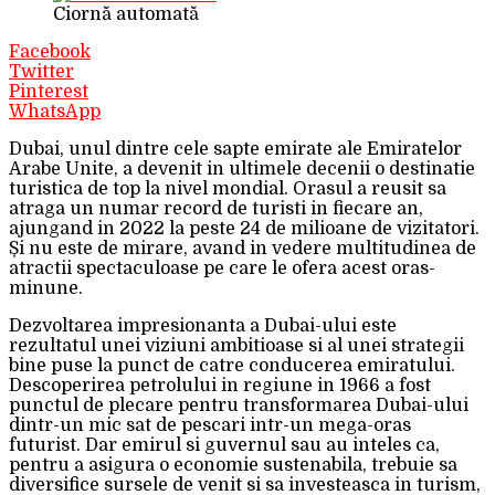
Ciornă automată
Facebook
Twitter
Pinterest
WhatsApp
Dubai, unul dintre cele sapte emirate ale Emiratelor
Arabe Unite, a devenit in ultimele decenii o destinatie
turistica de top la nivel mondial. Orasul a reusit sa
atraga un numar record de turisti in fiecare an,
ajungand in 2022 la peste 24 de milioane de vizitatori.
Și nu este de mirare, avand in vedere multitudinea de
atractii spectaculoase pe care le ofera acest oras-
minune.
Dezvoltarea impresionanta a Dubai-ului este
rezultatul unei viziuni ambitioase si al unei strategii
bine puse la punct de catre conducerea emiratului.
Descoperirea petrolului in regiune in 1966 a fost
punctul de plecare pentru transformarea Dubai-ului
dintr-un mic sat de pescari intr-un mega-oras
futurist. Dar emirul si guvernul sau au inteles ca,
pentru a asigura o economie sustenabila, trebuie sa
diversifice sursele de venit si sa investeasca in turism,