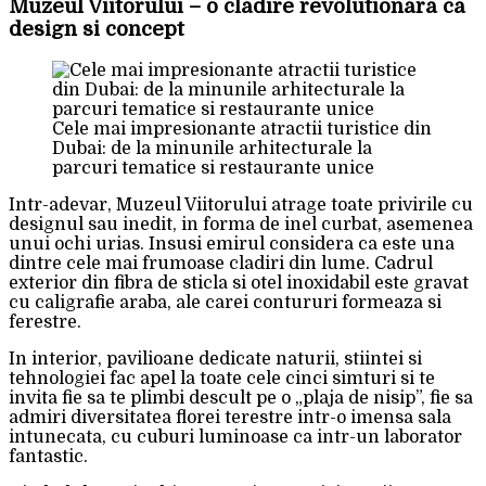
Muzeul Viitorului – o cladire revolutionara ca
design si concept
Cele mai impresionante atractii turistice din
Dubai: de la minunile arhitecturale la
parcuri tematice si restaurante unice
Intr-adevar, Muzeul Viitorului atrage toate privirile cu
designul sau inedit, in forma de inel curbat, asemenea
unui ochi urias. Insusi emirul considera ca este una
dintre cele mai frumoase cladiri din lume. Cadrul
exterior din fibra de sticla si otel inoxidabil este gravat
cu caligrafie araba, ale carei contururi formeaza si
ferestre.
In interior, pavilioane dedicate naturii, stiintei si
tehnologiei fac apel la toate cele cinci simturi si te
invita fie sa te plimbi descult pe o „plaja de nisip”, fie sa
admiri diversitatea florei terestre intr-o imensa sala
intunecata, cu cuburi luminoase ca intr-un laborator
fantastic.