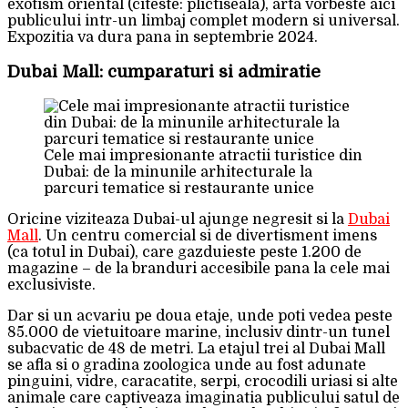
exotism oriental (citeste: plictiseala), arta vorbeste aici
publicului intr-un limbaj complet modern si universal.
Expozitia va dura pana in septembrie 2024.
Dubai Mall: cumparaturi si admiratie
Cele mai impresionante atractii turistice din
Dubai: de la minunile arhitecturale la
parcuri tematice si restaurante unice
Oricine viziteaza Dubai-ul ajunge negresit si la
Dubai
Mall
. Un centru comercial si de divertisment imens
(ca totul in Dubai), care gazduieste peste 1.200 de
magazine – de la branduri accesibile pana la cele mai
exclusiviste.
Dar si un acvariu pe doua etaje, unde poti vedea peste
85.000 de vietuitoare marine, inclusiv dintr-un tunel
subacvatic de 48 de metri. La etajul trei al Dubai Mall
se afla si o gradina zoologica unde au fost adunate
pinguini, vidre, caracatite, serpi, crocodili uriasi si alte
animale care captiveaza imaginatia publicului satul de