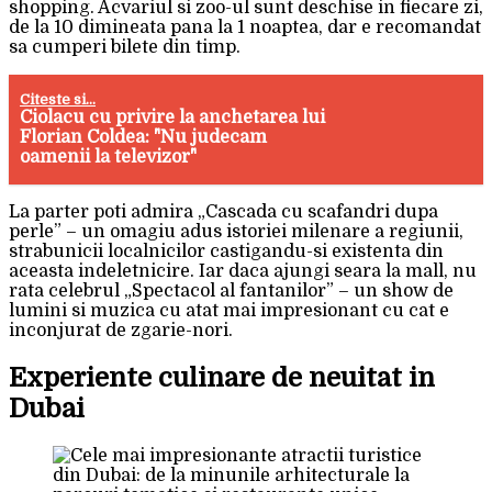
shopping. Acvariul si zoo-ul sunt deschise in fiecare zi,
de la 10 dimineata pana la 1 noaptea, dar e recomandat
sa cumperi bilete din timp.
Citeste si...
Ciolacu cu privire la anchetarea lui
Florian Coldea: "Nu judecam
oamenii la televizor"
La parter poti admira „Cascada cu scafandri dupa
perle” – un omagiu adus istoriei milenare a regiunii,
strabunicii localnicilor castigandu-si existenta din
aceasta indeletnicire. Iar daca ajungi seara la mall, nu
rata celebrul „Spectacol al fantanilor” – un show de
lumini si muzica cu atat mai impresionant cu cat e
inconjurat de zgarie-nori.
Experiente culinare de neuitat in
Dubai