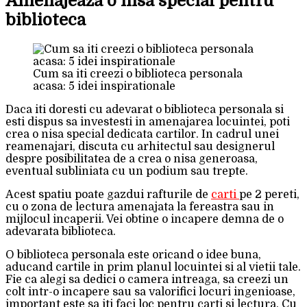
Amenajeaza o nisa special pentru
biblioteca
Cum sa iti creezi o biblioteca personala
acasa: 5 idei inspirationale
Daca iti doresti cu adevarat o biblioteca personala si
esti dispus sa investesti in amenajarea locuintei, poti
crea o nisa special dedicata cartilor. In cadrul unei
reamenajari, discuta cu arhitectul sau designerul
despre posibilitatea de a crea o nisa generoasa,
eventual subliniata cu un podium sau trepte.
Acest spatiu poate gazdui rafturile de
carti
pe 2 pereti,
cu o zona de lectura amenajata la fereastra sau in
mijlocul incaperii. Vei obtine o incapere demna de o
adevarata biblioteca.
O biblioteca personala este oricand o idee buna,
aducand cartile in prim planul locuintei si al vietii tale.
Fie ca alegi sa dedici o camera intreaga, sa creezi un
colt intr-o incapere sau sa valorifici locuri ingenioase,
important este sa iti faci loc pentru carti si lectura. Cu