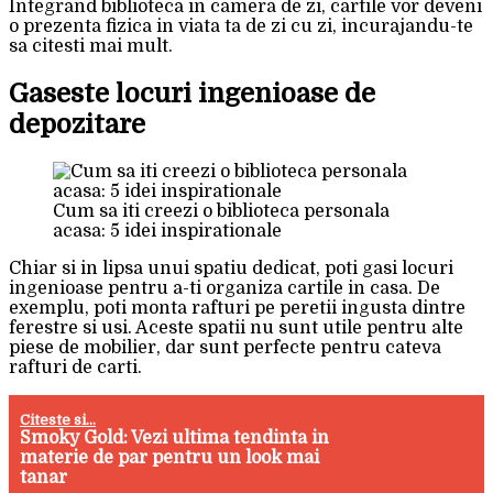
Integrand biblioteca in camera de zi, cartile vor deveni
o prezenta fizica in viata ta de zi cu zi, incurajandu-te
sa citesti mai mult.
Gaseste locuri ingenioase de
depozitare
Cum sa iti creezi o biblioteca personala
acasa: 5 idei inspirationale
Chiar si in lipsa unui spatiu dedicat, poti gasi locuri
ingenioase pentru a-ti organiza cartile in casa. De
exemplu, poti monta rafturi pe peretii ingusta dintre
ferestre si usi. Aceste spatii nu sunt utile pentru alte
piese de mobilier, dar sunt perfecte pentru cateva
rafturi de carti.
Citeste si...
Smoky Gold: Vezi ultima tendinta in
materie de par pentru un look mai
tanar