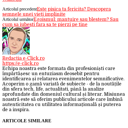
Articolul precedent
Este pisica ta fericita? Descopera
semnele unei vieti implinite
Articolul următor
Egoismul: mantuire sau blestem? Sau
cum sa iubesti fara sa te pierzi pe tine
Redactia e-Click.ro
https://e-click.ro
Echipa noastra este formata din profesioniști care
împărtășesc un entuziasm deosebit pentru
identificarea și relatarea evenimentelor semnificative.
Acoperim o gamă variată de subiecte - de la noutățile
din sfera tech, life, actualitati, până la analize
aprofundate din domeniul cultural și literar. Misiunea
noastră este să oferim publicului articole care îmbină
autenticitatea cu utilitatea informațională și puterea
de a inspira.
ARTICOLE SIMILARE