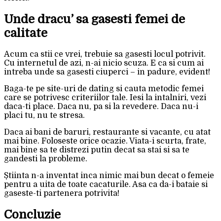
Unde dracu’ sa gasesti femei de
calitate
Acum ca stii ce vrei, trebuie sa gasesti locul potrivit.
Cu internetul de azi, n-ai nicio scuza. E ca si cum ai
intreba unde sa gasesti ciuperci – in padure, evident!
Baga-te pe site-uri de dating si cauta metodic femei
care se potrivesc criteriilor tale. Iesi la intalniri, vezi
daca-ti place. Daca nu, pa si la revedere. Daca nu-i
placi tu, nu te stresa.
Daca ai bani de baruri, restaurante si vacante, cu atat
mai bine. Foloseste orice ocazie. Viata-i scurta, frate,
mai bine sa te distrezi putin decat sa stai si sa te
gandesti la probleme.
Știinta n-a inventat inca nimic mai bun decat o femeie
pentru a uita de toate cacaturile. Asa ca da-i bataie si
gaseste-ti partenera potrivita!
Concluzie