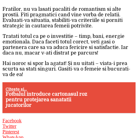
Fratilor, nu va lasati pacaliti de romantism si alte
prostii. Fiti pragmatici cand vine vorba de relatii.
Evaluati-va situatia, stabiliti-va criteriile si porniti
strategic in cautarea femeii potrivite.
Tratati totul ca pe o investitie – timp, bani, energie
emotionala. Daca faceti totul corect, veti gasi o
partenera care sa va aduca fericire si satisfactie. Iar
daca nu, macar v-ati distrat pe parcurs!
Hai noroc si spor la agatat! Și nu uitati – viata-i prea
scurta sa stati singuri. Gasiti-va o femeie si bucurati-
va de ea!
Citeste si...
Fotbalul introduce cartonasul roz
pentru protejarea sanatatii
jucatorilor
Facebook
Twitter
Pinterest
WhatsApp