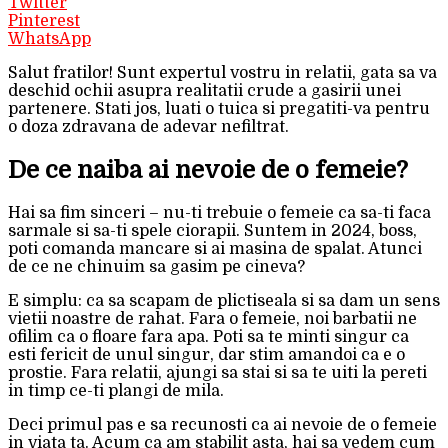
Twitter
Pinterest
WhatsApp
Salut fratilor! Sunt expertul vostru in relatii, gata sa va
deschid ochii asupra realitatii crude a gasirii unei
partenere. Stati jos, luati o tuica si pregatiti-va pentru
o doza zdravana de adevar nefiltrat.
De ce naiba ai nevoie de o femeie?
Hai sa fim sinceri – nu-ti trebuie o femeie ca sa-ti faca
sarmale si sa-ti spele ciorapii. Suntem in 2024, boss,
poti comanda mancare si ai masina de spalat. Atunci
de ce ne chinuim sa gasim pe cineva?
E simplu: ca sa scapam de plictiseala si sa dam un sens
vietii noastre de rahat. Fara o femeie, noi barbatii ne
ofilim ca o floare fara apa. Poti sa te minti singur ca
esti fericit de unul singur, dar stim amandoi ca e o
prostie. Fara relatii, ajungi sa stai si sa te uiti la pereti
in timp ce-ti plangi de mila.
Deci primul pas e sa recunosti ca ai nevoie de o femeie
in viata ta. Acum ca am stabilit asta, hai sa vedem cum