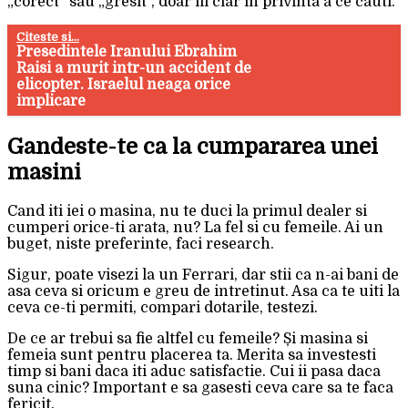
„corect” sau „gresit”, doar fii clar in privinta a ce cauti.
Citeste si...
Presedintele Iranului Ebrahim
Raisi a murit intr-un accident de
elicopter. Israelul neaga orice
implicare
Gandeste-te ca la cumpararea unei
masini
Cand iti iei o masina, nu te duci la primul dealer si
cumperi orice-ti arata, nu? La fel si cu femeile. Ai un
buget, niste preferinte, faci research.
Sigur, poate visezi la un Ferrari, dar stii ca n-ai bani de
asa ceva si oricum e greu de intretinut. Asa ca te uiti la
ceva ce-ti permiti, compari dotarile, testezi.
De ce ar trebui sa fie altfel cu femeile? Și masina si
femeia sunt pentru placerea ta. Merita sa investesti
timp si bani daca iti aduc satisfactie. Cui ii pasa daca
suna cinic? Important e sa gasesti ceva care sa te faca
fericit.