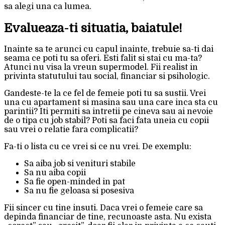
sa alegi una ca lumea.
Evalueaza-ti situatia, baiatule!
Inainte sa te arunci cu capul inainte, trebuie sa-ti dai
seama ce poti tu sa oferi. Esti falit si stai cu ma-ta?
Atunci nu visa la vreun supermodel. Fii realist in
privinta statutului tau social, financiar si psihologic.
Gandeste-te la ce fel de femeie poti tu sa sustii. Vrei
una cu apartament si masina sau una care inca sta cu
parintii? Iti permiti sa intretii pe cineva sau ai nevoie
de o tipa cu job stabil? Poti sa faci fata uneia cu copii
sau vrei o relatie fara complicatii?
Fa-ti o lista cu ce vrei si ce nu vrei. De exemplu:
Sa aiba job si venituri stabile
Sa nu aiba copii
Sa fie open-minded in pat
Sa nu fie geloasa si posesiva
Fii sincer cu tine insuti. Daca vrei o femeie care sa
depinda financiar de tine, recunoaste asta. Nu exista