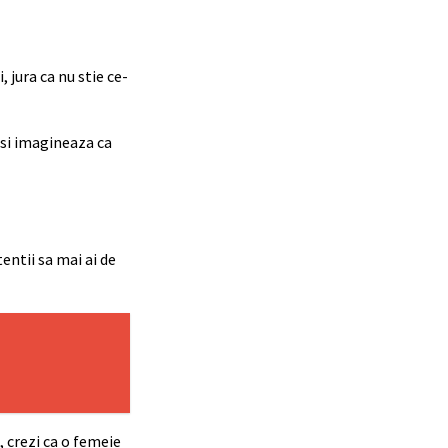
 jura ca nu stie ce-
isi imagineaza ca
entii sa mai ai de
m, crezi ca o femeie