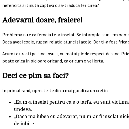
nefericita si tinuta captiva o sa-ti aduca fericirea?
Adevarul doare, fraiere!
Problema nu e ca femeia te-a inselat. Se intampla, suntem oamen
Daca aveai coaie, rupeai relatia atunci si acolo. Dar ti-a fost frica
Acum te urasti pe tine insuti, nu mai ai pic de respect de sine. Pri
poate calca in picioare oricand, ca oricum o vei ierta.
Deci ce plm sa faci?
In primul rand, opreste-te din a mai gandi ca un cretin:
„Ea m-a inselat pentru ca e o tarfa, eu sunt victima 
undeva.
„Daca ma iubea cu adevarat, nu m-ar fi inselat nicio
de iubire.