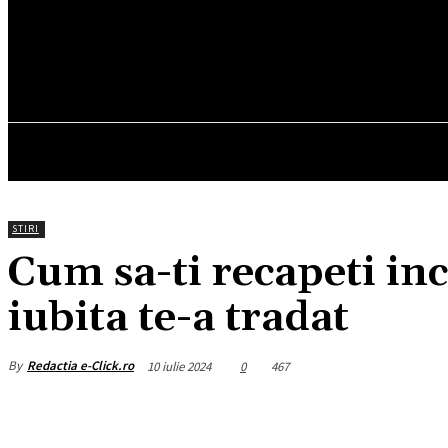
21.4
C
München
vineri, august 7, 2026
HOM
STIRI
Cum sa-ti recapeti in
iubita te-a tradat
By
Redactia e-Click.ro
10 iulie 2024
0
467