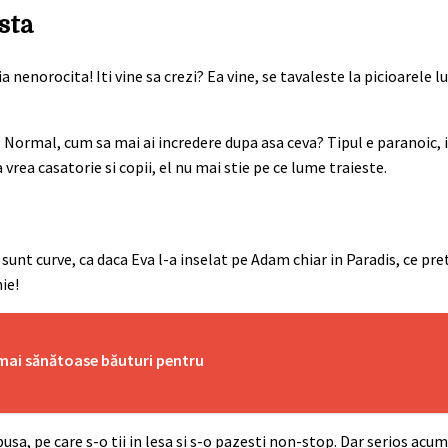
sta
enorocita! Iti vine sa crezi? Ea vine, se tavaleste la picioarele lui,
. Normal, cum sa mai ai incredere dupa asa ceva? Tipul e paranoic, 
a vrea casatorie si copii, el nu mai stie pe ce lume traieste.
 sunt curve, ca daca Eva l-a inselat pe Adam chiar in Paradis, ce pret
ie!
 mai sănătoase băuturi pentru
papusa, pe care s-o tii in lesa si s-o pazesti non-stop. Dar serios acu