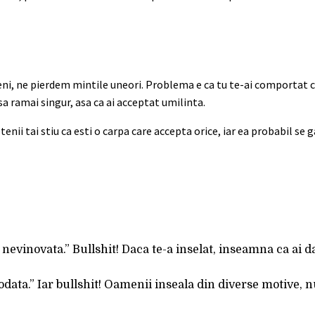
i, ne pierdem mintile uneori. Problema e ca tu te-ai comportat ca
 sa ramai singur, asa ca ai acceptat umilinta.
etenii tai stiu ca esti o carpa care accepta orice, iar ea probabil se 
nevinovata.” Bullshit! Daca te-a inselat, inseamna ca ai da
data.” Iar bullshit! Oamenii inseala din diverse motive, n