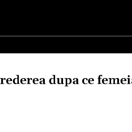
E
STIRI
TEHNOLOGIE-STIINTA
CURIOZITATI
crederea dupa ce femei
Acțiune