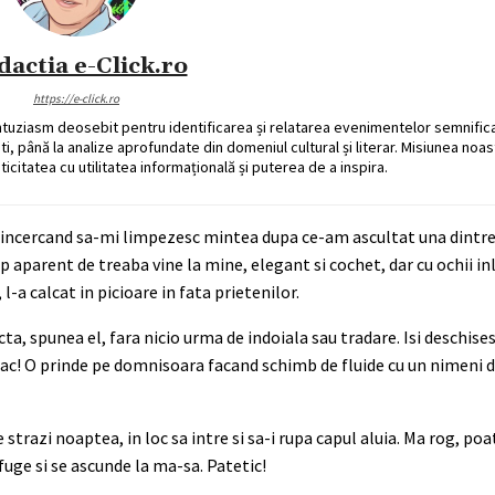
dactia e-Click.ro
https://e-click.ro
ntuziasm deosebit pentru identificarea și relatarea evenimentelor semnific
ati, până la analize aprofundate din domeniul cultural și literar. Misiunea noa
ticitatea cu utilitatea informațională și puterea de a inspira.
a, incercand sa-mi limpezesc mintea dupa ce-am ascultat una dintre
p aparent de treaba vine la mine, elegant si cochet, dar cu ochii in
l-a calcat in picioare in fata prietenilor.
cta, spunea el, fara nicio urma de indoiala sau tradare. Isi deschise
, pac! O prinde pe domnisoara facand schimb de fluide cu un nimeni 
strazi noaptea, in loc sa intre si sa-i rupa capul aluia. Ma rog, poa
l fuge si se ascunde la ma-sa. Patetic!