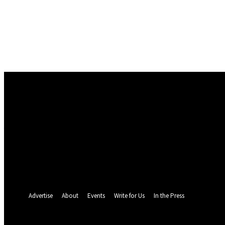
Conectare
Bine ați venit! Autentificați-vă in contul dvs
numele dvs de utilizator
parola dvs
Ați uitat parola? obține ajutor
Politica de Confidentialitate
Recuperare parola
Recuperați-vă parola
adresa dvs de email
O parola va fi trimisă pe adresa dvs de email.
Advertise
About
Events
Write for Us
In the Press