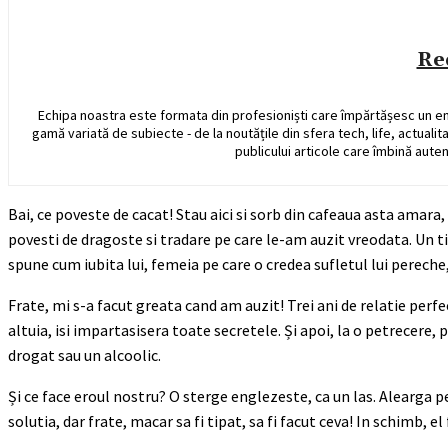
Re
Echipa noastra este formata din profesioniști care împărtășesc un e
gamă variată de subiecte - de la noutățile din sfera tech, life, actualit
publicului articole care îmbină auten
Bai, ce poveste de cacat! Stau aici si sorb din cafeaua asta amar
povesti de dragoste si tradare pe care le-am auzit vreodata. Un ti
spune cum iubita lui, femeia pe care o credea sufletul lui pereche, 
Frate, mi s-a facut greata cand am auzit! Trei ani de relatie perfe
altuia, isi impartasisera toate secretele. Și apoi, la o petrecere
drogat sau un alcoolic.
Și ce face eroul nostru? O sterge englezeste, ca un las. Alearga pe 
solutia, dar frate, macar sa fi tipat, sa fi facut ceva! In schimb, e