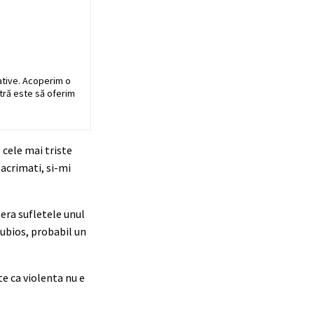
ative. Acoperim o
stră este să oferim
 cele mai triste
lacrimati, si-mi
sera sufletele unul
dubios, probabil un
te ca violenta nu e