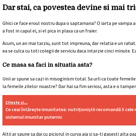
Dar stai, ca povestea devine si mai tri
Ghici ce face eroul nostru dupa o saptamana? O iarta pe vampa aia n
a fost in capul ei, si el pica in plasa ca un fraier.
Acum, un an mai tarziu, sunt tot impreuna, dar relatia e un rahat
ea se culca cu toti colegii de serviciu daca intarzie cinci minute. E
Ce masa sa faci in situatia asta?
Unii ar spune sa cazi in misoginism total. Sa urli ca toate femeile
la femeile zilelor noastre? Dar hai sa fim seriosi, asta e o tampen
Citeste si...
Ce ceai întărește imunitatea: nutriționiștii recomandă 5 cele
sistemul imunitar puternic
Altii ar spune sa dai cu piciorul in curva aia si sa-ti gasesti alta 