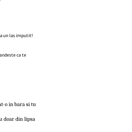
 un las imputit!
gandeste ca te
t-o in bara si tu
u doar din lipsa