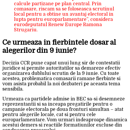
calcule partizane pe plan central. Prin
comasare, riscam sa se foloseasca scrutinul
local pentru a obtine un avantaj electoral in
lupta pentru europarlamentare”, considera
eurodeputatul Renew Europe Ramona
Strugariu.
Ce urmeaza in fierbintele dosar al
alegerilor din 9 iunie?
Decizia CCR pune capat unui lung sir de contestatii
juridice si permite autoritatilor sa demareze efectiv
organizarea dublului scrutin de la 9 iunie. Cu toate
acestea, problematica comasarii ramane fierbinte si
vom asista probabil la noi dezbateri pe aceasta tema
sensibila.
Urmeaza ca partidele admise in BEC sa-si desemneze
reprezentantii si sa inceapa pregatirile pentru o
campanie electorala pe doua fronturi simultan – atat
pentru alegerile locale, cat si pentru cele
europarlamentare. Vom urmari indeaproape dinamica
acestui demers si reactiile formatiunilor excluse din