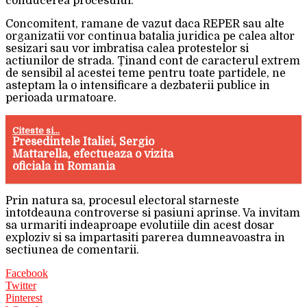
conducerea procesului.
Concomitent, ramane de vazut daca REPER sau alte
organizatii vor continua batalia juridica pe calea altor
sesizari sau vor imbratisa calea protestelor si
actiunilor de strada. Ținand cont de caracterul extrem
de sensibil al acestei teme pentru toate partidele, ne
asteptam la o intensificare a dezbaterii publice in
perioada urmatoare.
Citeste si...
Presedintele Italiei, Sergio
Mattarella, efectueaza o vizita
oficiala in Romania
Prin natura sa, procesul electoral starneste
intotdeauna controverse si pasiuni aprinse. Va invitam
sa urmariti indeaproape evolutiile din acest dosar
exploziv si sa impartasiti parerea dumneavoastra in
sectiunea de comentarii.
Facebook
Twitter
Pinterest