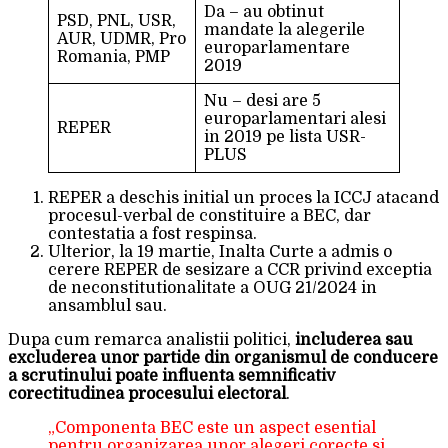
Da – au obtinut
PSD, PNL, USR,
mandate la alegerile
AUR, UDMR, Pro
europarlamentare
Romania, PMP
2019
Nu – desi are 5
europarlamentari alesi
REPER
in 2019 pe lista USR-
PLUS
REPER a deschis initial un proces la ICCJ atacand
procesul-verbal de constituire a BEC, dar
contestatia a fost respinsa.
Ulterior, la 19 martie, Inalta Curte a admis o
cerere REPER de sesizare a CCR privind exceptia
de neconstitutionalitate a OUG 21/2024 in
ansamblul sau.
Dupa cum remarca analistii politici,
includerea sau
excluderea unor partide din organismul de conducere
a scrutinului poate influenta semnificativ
corectitudinea procesului electoral
.
„Componenta BEC este un aspect esential
pentru organizarea unor alegeri corecte si