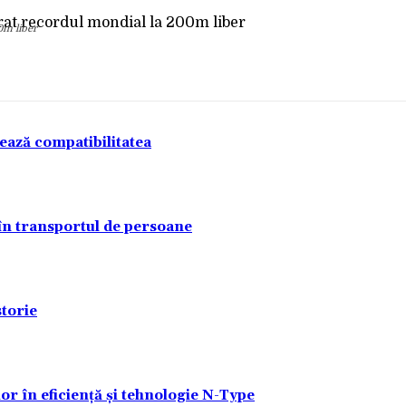
0m liber
tează compatibilitatea
 în transportul de persoane
torie
lor în eficiență și tehnologie N-Type