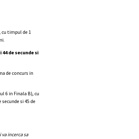
 cu timpul de 1
mi.
i 44 de secunde si
rma de concurs in
l 6 in Finala B), cu
e secunde si 45 de
 va incerca sa