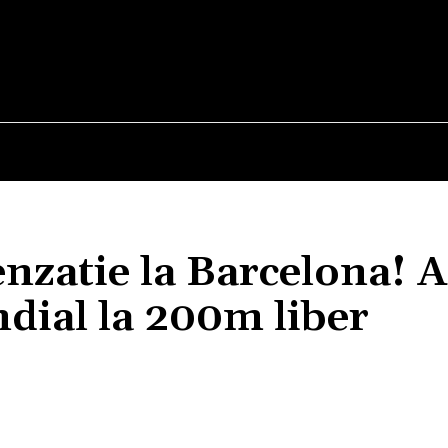
E
STIRI
TEHNOLOGIE-STIINTA
CURIOZITATI
enzatie la Barcelona! A
dial la 200m liber
Acțiune