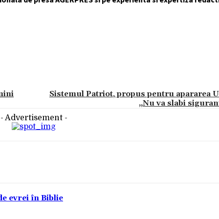
mini
Sistemul Patriot, propus pentru apararea U
„Nu va slabi sigurant
- Advertisement -
e evrei în Biblie