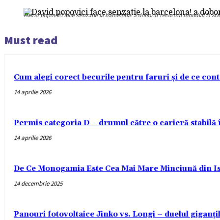
David popovici face senzatie la barcelona! a doborat recordul mondial la 20
Must read
Cum alegi corect becurile pentru faruri și de ce con
14 aprilie 2026
Permis categoria D – drumul către o carieră stabilă
14 aprilie 2026
De Ce Monogamia Este Cea Mai Mare Minciună din Is
14 decembrie 2025
Panouri fotovoltaice Jinko vs. Longi – duelul giganți