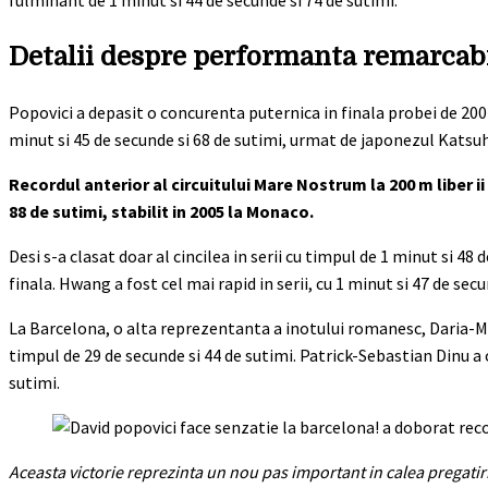
fulminant de 1 minut si 44 de secunde si 74 de sutimi.
Detalii despre performanta remarcabi
Popovici a depasit o concurenta puternica in finala probei de 20
minut si 45 de secunde si 68 de sutimi, urmat de japonezul Katsu
Recordul anterior al circuitului Mare Nostrum la 200 m liber 
88 de sutimi, stabilit in 2005 la Monaco.
Desi s-a clasat doar al cincilea in serii cu timpul de 1 minut si 48
finala. Hwang a fost cel mai rapid in serii, cu 1 minut si 47 de secu
La Barcelona, o alta reprezentanta a inotului romanesc, Daria-Mari
timpul de 29 de secunde si 44 de sutimi. Patrick-Sebastian Dinu a 
sutimi.
Aceasta victorie reprezinta un nou pas important in calea pregatir