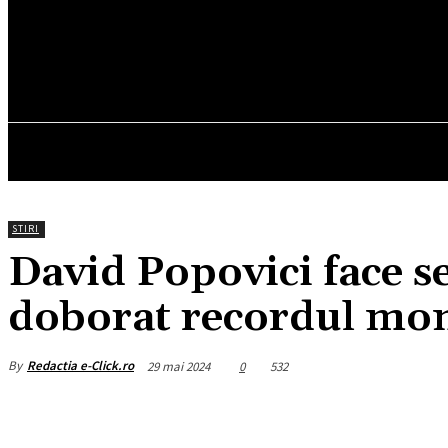
21.4
C
München
vineri, august 7, 2026
HOM
STIRI
David Popovici face s
doborat recordul mon
By
Redactia e-Click.ro
29 mai 2024
0
532