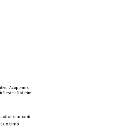
ative. Acoperim o
stră este să oferim
cadrul reuniunii
at un timp