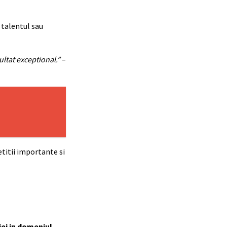
 talentul sau
ultat exceptional.”
–
titii importante si
iei in domeniul