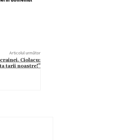
Articolul următor
crainei. Ciolacu:
a tarii noastre!”