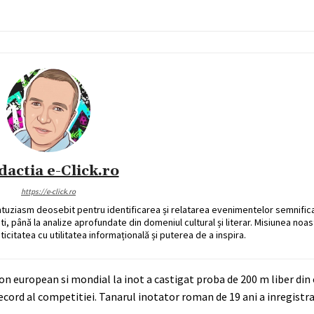
dactia e-Click.ro
https://e-click.ro
ntuziasm deosebit pentru identificarea și relatarea evenimentelor semnific
ati, până la analize aprofundate din domeniul cultural și literar. Misiunea noa
ticitatea cu utilitatea informațională și puterea de a inspira.
n european si mondial la inot a castigat proba de 200 m liber din 
cord al competitiei. Tanarul inotator roman de 19 ani a inregistr