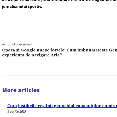
jurnalismului sportiv.
Acțiune
Articolul precedent
Opera si Google unesc fortele: Cum imbunatateste Ge
experienta de navigare Aria?
More articles
Cum justifică creștinii genocidul canaaniților comis d
9 aprilie 2025