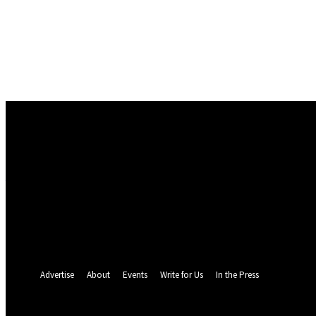
Conectare
Bine ați venit! Autentificați-vă in contul dvs
numele dvs de utilizator
parola dvs
Ați uitat parola? obține ajutor
Politica de Confidentialitate
Recuperare parola
Recuperați-vă parola
adresa dvs de email
O parola va fi trimisă pe adresa dvs de email.
Advertise
About
Events
Write for Us
In the Press