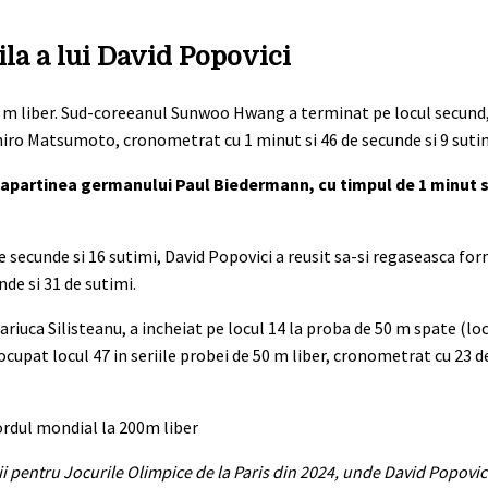
la a lui David Popovici
0 m liber. Sud-coreeanul Sunwoo Hwang a terminat pe locul secund,
hiro Matsumoto, cronometrat cu 1 minut si 46 de secunde si 9 suti
ii apartinea germanului Paul Biedermann, cu timpul de 1 minut s
 de secunde si 16 sutimi, David Popovici a reusit sa-si regaseasca fo
nde si 31 de sutimi.
uca Silisteanu, a incheiat pe locul 14 la proba de 50 m spate (locu
ocupat locul 47 in seriile probei de 50 m liber, cronometrat cu 23 d
ii pentru Jocurile Olimpice de la Paris din 2024, unde David Popovici