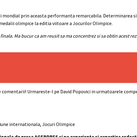
ului mondial prin aceasta performanta remarcabila. Determinarea si
edalii olimpice la editia viitoare a Jocurilor Olimpice.
 finala. Ma bucur ca am reusit sa ma concentrez si sa obtin acest rez
 de comentarii! Urmareste-l pe David Popovici in urmatoarele compe
niune internationala, Jocuri Olimpice
tionala de presa AGERPRES si pe experienta si expertiza redact