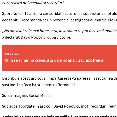
cucereasca noi medalii si recorduri.
Sportivul de 19 ani si-a consolidat statutul de superstar a inot
deosebit il recomanda ca un potential castigator al multiplelor m
„Nu am avut cele mai bune serii, insa stiam ca pot face mai mult in
a declarat David Popovici dupa victorie.
Citeste si...
Cum se schimba creierul la o persoana cu schizofrenie
Distribuie acest articol si impartaseste-ti parerea in sectiunea
sustine-l sa faca istorie pentru Romania!
Sursa imaginii: Social Media
Subiecte abordate in articol: David Popovici, inot, recorduri, reu
Articolul se bazeaza pe informatiile furnizate de agentia na