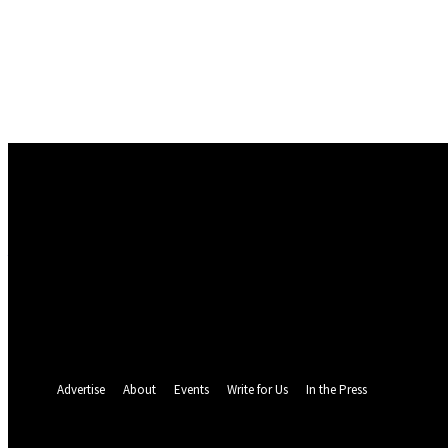
Conectare
Bine ați venit! Autentificați-vă in contul dvs
numele dvs de utilizator
parola dvs
Ați uitat parola? obține ajutor
Politica de Confidentialitate
Recuperare parola
Recuperați-vă parola
adresa dvs de email
O parola va fi trimisă pe adresa dvs de email.
Advertise
About
Events
Write for Us
In the Press