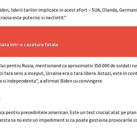
den, liderii tarilor implicate in acest efort – SUA, Olanda, German
raina este puternic si neclintit.”
 viata intr-o cazatura fatala
lui pentru Rusia, mentionand ca aproximativ 350.000 de soldati rusi
i fara sens a inceput, Ucraina era o tara libera. Astazi, este in con
ra si independenta”, a afirmat Biden cu convingere.
n
pentru presedintele american. Este un test crucial atat pe plan i
varsta sa nu este un impediment si ca poate gestiona provocarile 