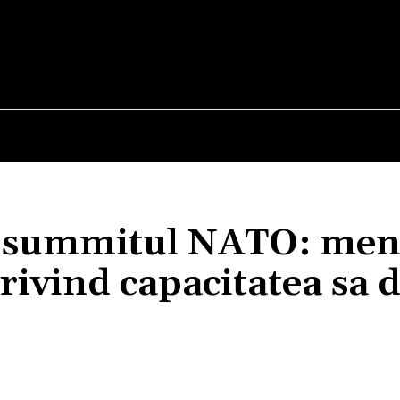
E
STIRI
TEHNOLOGIE-STIINTA
CURIOZITATI
la summitul NATO: meni
privind capacitatea sa d