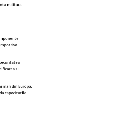
enta militara
 componente
 impotriva
 securitatea
ificarea si
i mari din Europa.
ida capacitatile