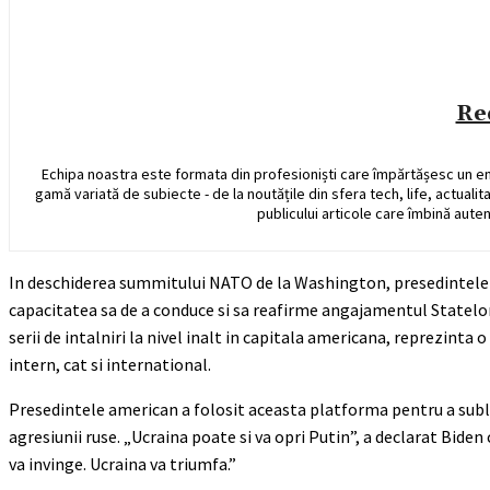
Re
Echipa noastra este formata din profesioniști care împărtășesc un e
gamă variată de subiecte - de la noutățile din sfera tech, life, actualit
publicului articole care îmbină auten
In deschiderea summitului NATO de la Washington, presedintele Jo
capacitatea sa de a conduce si sa reafirme angajamentul Statelo
serii de intalniri la nivel inalt in capitala americana, reprezinta
intern, cat si international.
Presedintele american a folosit aceasta platforma pentru a subli
agresiunii ruse. „Ucraina poate si va opri Putin”, a declarat Bide
va invinge. Ucraina va triumfa.”