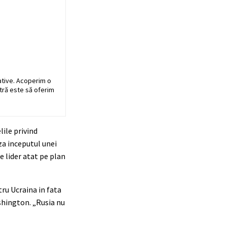
ative. Acoperim o
stră este să oferim
ile privind
za inceputul unei
e lider atat pe plan
ru Ucraina in fata
ashington. „Rusia nu