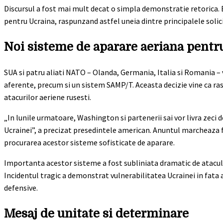
Discursul a fost mai mult decat o simpla demonstratie retorica. 
pentru Ucraina, raspunzand astfel uneia dintre principalele solic
Noi sisteme de aparare aeriana pentr
SUA si patru aliati NATO – Olanda, Germania, Italia si Romania –
aferente, precum si un sistem SAMP/T. Aceasta decizie vine ca ra
atacurilor aeriene rusesti.
„In lunile urmatoare, Washington si partenerii sai vor livra zeci
Ucrainei”, a precizat presedintele american. Anuntul marcheaza fi
procurarea acestor sisteme sofisticate de aparare.
Importanta acestor sisteme a fost subliniata dramatic de atacul r
Incidentul tragic a demonstrat vulnerabilitatea Ucrainei in fata a
defensive.
Mesaj de unitate si determinare