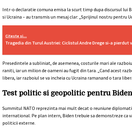
Intr-o declaratie comuna emisa la scurt timp dupa discursul lui Bi
si Ucraina – au transmis un mesaj clar: „Sprijinul nostru pentru Uc
Citeste si...
Tragedia din Turul Austriei: Ciclistul Andre Drege si-a pierdut
Presedintele a subliniat, de asemenea, costurile mari ale razboiu
raniti, iar un milion de oameni au fugit din tara. „Cand acest razbo
libera, iar razboiul se va incheia cu Ucraina ramanand o tara libe
Test politic si geopolitic pentru Bide
Summitul NATO reprezinta mai mult decat o reuniune diplomatica 
international. Pe plan intern, Biden trebuie sa demonstreze ca 
politicii externe.