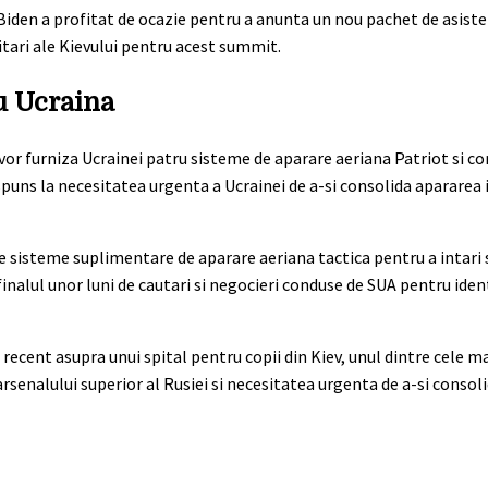
Biden a profitat de ocazie pentru a anunta un nou pachet de asist
itari ale Kievului pentru acest summit.
u Ucraina
 vor furniza Ucrainei patru sisteme de aparare aeriana Patriot si
spuns la necesitatea urgenta a Ucrainei de a-si consolida apararea
 de sisteme suplimentare de aparare aeriana tactica pentru a intari
nalul unor luni de cautari si negocieri conduse de SUA pentru ident
ecent asupra unui spital pentru copii din Kiev, unul dintre cele ma
rsenalului superior al Rusiei si necesitatea urgenta de a-si consol