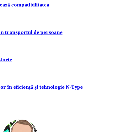
tează compatibilitatea
 în transportul de persoane
torie
lor în eficiență și tehnologie N-Type