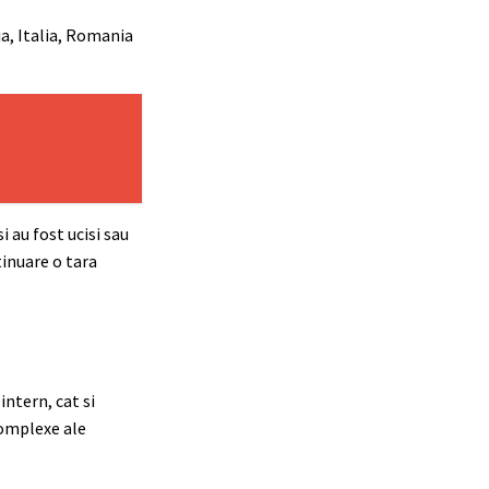
ia, Italia, Romania
 au fost ucisi sau
tinuare o tara
ntern, cat si
complexe ale