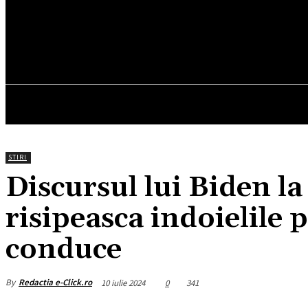
25.2
C
München
joi, august 6, 2026
HOM
STIRI
Discursul lui Biden 
risipeasca indoielile 
conduce
By
Redactia e-Click.ro
10 iulie 2024
0
341