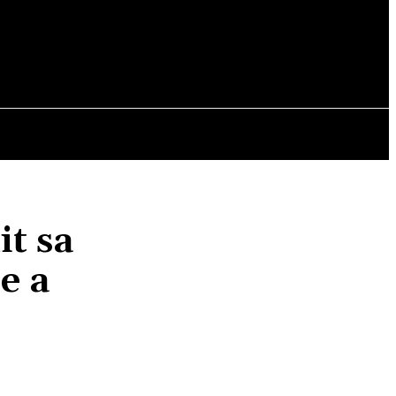
OPINII
t sa
e a