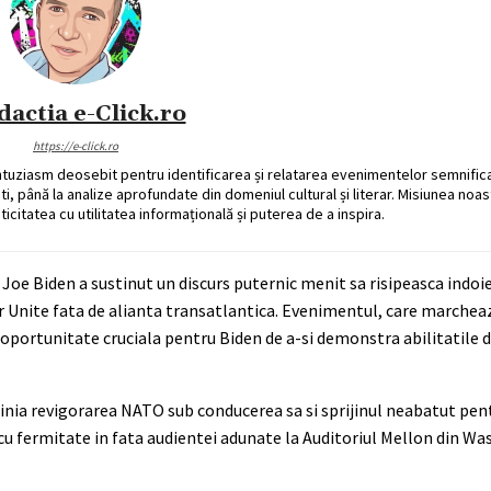
dactia e-Click.ro
https://e-click.ro
ntuziasm deosebit pentru identificarea și relatarea evenimentelor semnific
ati, până la analize aprofundate din domeniul cultural și literar. Misiunea noa
ticitatea cu utilitatea informațională și puterea de a inspira.
e Biden a sustinut un discurs puternic menit sa risipeasca indoiel
r Unite fata de alianta transatlantica. Evenimentul, care marchea
 o oportunitate cruciala pentru Biden de a-si demonstra abilitatile d
nia revigorarea NATO sub conducerea sa si sprijinul neabatut pent
n cu fermitate in fata audientei adunate la Auditoriul Mellon din W