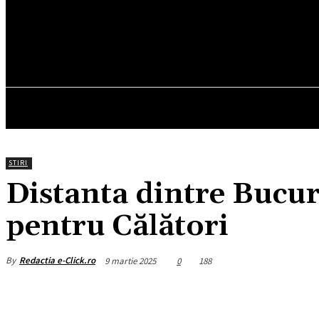
15.3
C
München
sâmbătă, august 8, 2026
HOM
STIRI
Distanta dintre Bucur
pentru Călători
By
Redactia e-Click.ro
9 martie 2025
0
188