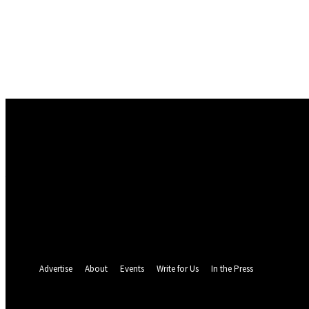
Conectare
Bine ați venit! Autentificați-vă in contul dvs
numele dvs de utilizator
parola dvs
Ați uitat parola? obține ajutor
Politica de Confidentialitate
Recuperare parola
Recuperați-vă parola
adresa dvs de email
O parola va fi trimisă pe adresa dvs de email.
Advertise
About
Events
Write for Us
In the Press