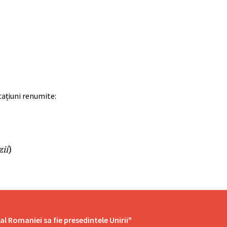
tațiuni renumite:
zii
)
al Romaniei sa fie presedintele Unirii"