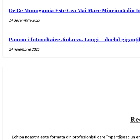
De Ce Monogamia Este Cea Mai Mare Minciună din Is
14 decembrie 2025
Panouri fotovoltaice Jinko vs. Longi – duelul giganți
24 noiembrie 2025
Re
Echipa noastra este formata din profesioniști care împărtășesc un e