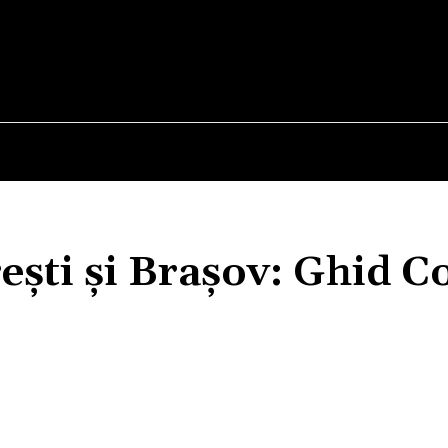
E
STIRI
TEHNOLOGIE-STIINTA
CURIOZITATI
ești și Brașov: Ghid 
Acțiune