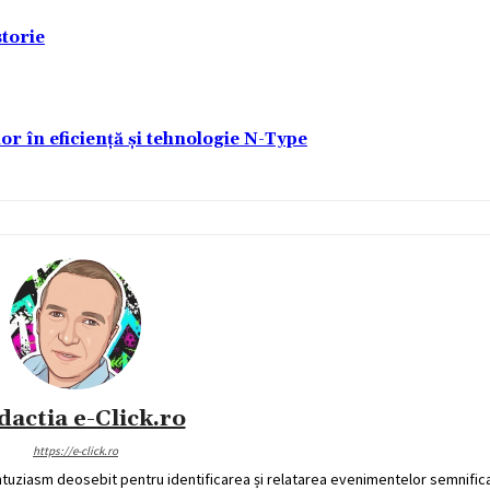
torie
lor în eficiență și tehnologie N-Type
dactia e-Click.ro
https://e-click.ro
ntuziasm deosebit pentru identificarea și relatarea evenimentelor semnific