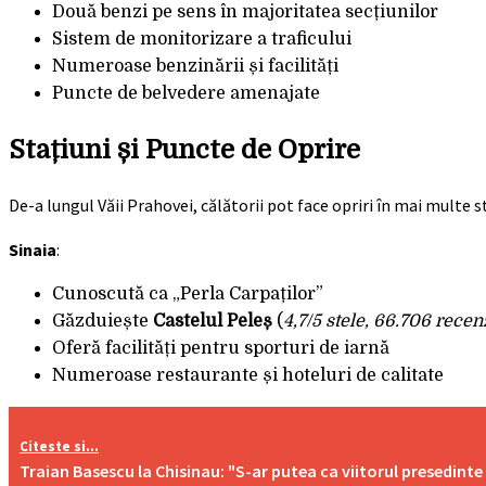
Două benzi pe sens în majoritatea secțiunilor
Sistem de monitorizare a traficului
Numeroase benzinării și facilități
Puncte de belvedere amenajate
Stațiuni și Puncte de Oprire
De-a lungul Văii Prahovei, călătorii pot face opriri în mai multe s
Sinaia
:
Cunoscută ca „Perla Carpaților”
Găzduiește
Castelul Peleș
(
4,7/5 stele, 66.706 recen
Oferă facilități pentru sporturi de iarnă
Numeroase restaurante și hoteluri de calitate
Citeste si...
Traian Basescu la Chisinau: "S-ar putea ca viitorul presedinte 