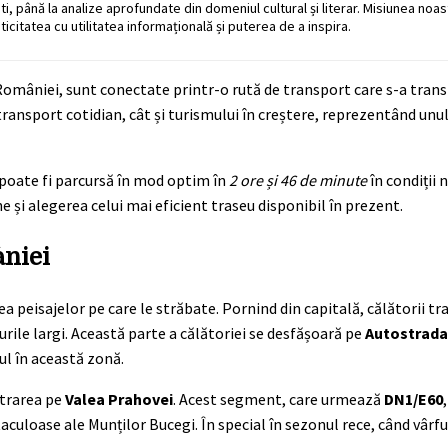
ati, până la analize aprofundate din domeniul cultural și literar. Misiunea noa
ticitatea cu utilitatea informațională și puterea de a inspira.
României, sunt conectate printr-o rută de transport care s-a tran
e transport cotidian, cât și turismului în creștere, reprezentând unu
 poate fi parcursă în mod optim în
2 ore și 46 de minute
în condiții 
 și alegerea celui mai eficient traseu disponibil în prezent.
âniei
a peisajelor pe care le străbate. Pornind din capitală, călătorii tr
urile largi. Această parte a călătoriei se desfășoară pe
Autostrada 
ul în această zonă.
ntrarea pe
Valea Prahovei
. Acest segment, care urmează
DN1/E60
aculoase ale Munților Bucegi. În special în sezonul rece, când vârfu