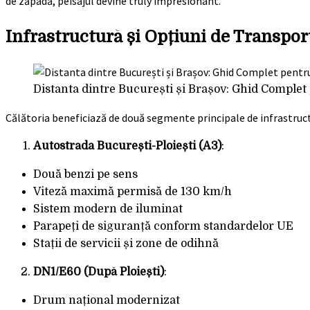
de zăpadă, peisajul devine truly impresionant.
Infrastructură și Opțiuni de Transpor
Distanta dintre București și Brașov: Ghid Complet 
Călătoria beneficiază de două segmente principale de infrastruc
Autostrada București-Ploiești (A3)
:
Două benzi pe sens
Viteză maximă permisă de 130 km/h
Sistem modern de iluminat
Parapeți de siguranță conform standardelor UE
Stații de servicii și zone de odihnă
DN1/E60 (După Ploiești)
:
Drum național modernizat