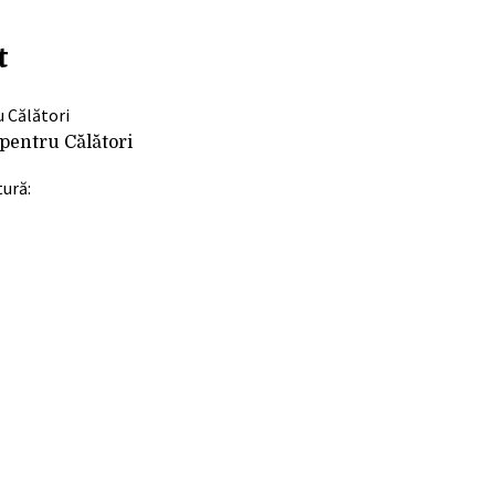
t
pentru Călători
tură: