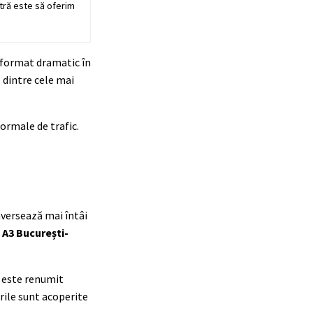
stră este să oferim
sformat dramatic în
l dintre cele mai
normale de trafic.
aversează mai întâi
A3 București-
, este renumit
rile sunt acoperite