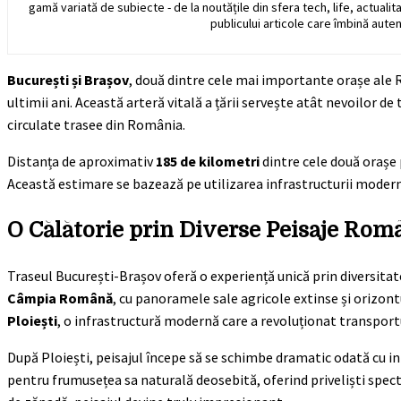
gamă variată de subiecte - de la noutățile din sfera tech, life, actualit
publicului articole care îmbină auten
București și Brașov
, două dintre cele mai importante orașe ale 
ultimii ani. Această arteră vitală a țării servește atât nevoilor d
circulate trasee din România.
Distanța de aproximativ
185 de kilometri
dintre cele două orașe
Această estimare se bazează pe utilizarea infrastructurii moderne
O Călătorie prin Diverse Peisaje Rom
Traseul București-Brașov oferă o experiență unică prin diversitate
Câmpia Română
, cu panoramele sale agricole extinse și orizont
Ploiești
, o infrastructură modernă care a revoluționat transport
După Ploiești, peisajul începe să se schimbe dramatic odată cu i
pentru frumusețea sa naturală deosebită, oferind priveliști spect