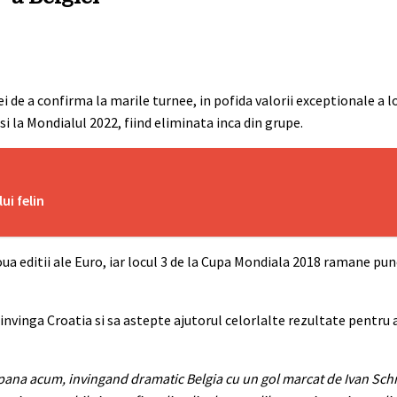
 de a confirma la marile turnee, in pofida valorii exceptionale a l
si la Mondialul 2022, fiind eliminata inca din grupe.
ui felin
oua editii ale Euro, iar locul 3 de la Cupa Mondiala 2018 ramane pu
a invinga Croatia si sa astepte ajutorul celorlalte rezultate pentru
4 pana acum, invingand dramatic Belgia cu un gol marcat de Ivan Sch