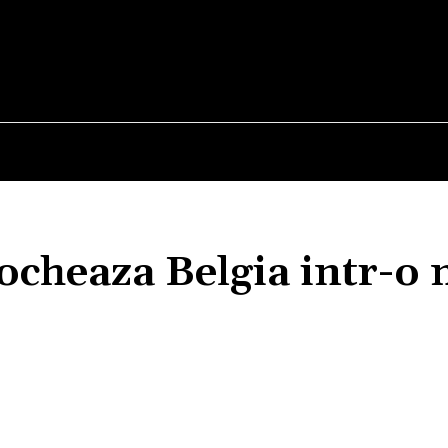
E
STIRI
TEHNOLOGIE-STIINTA
CURIOZITATI
ocheaza Belgia intr-o
Acțiune