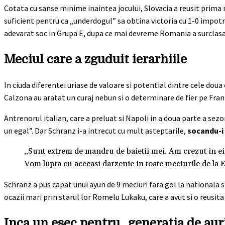
Cotata cu sanse minime inaintea jocului, Slovacia a reusit prima 
suficient pentru ca „underdogul” sa obtina victoria cu 1-0 impotri
adevarat soc in Grupa E, dupa ce mai devreme Romania a surclasat
Meciul care a zguduit ierarhiile
In ciuda diferentei uriase de valoare si potential dintre cele doua 
Calzona au aratat un curaj nebun si o determinare de fier pe Fra
Antrenorul italian, care a preluat si Napoli in a doua parte a sezo
un egal”. Dar Schranz i-a intrecut cu mult asteptarile,
socandu-i 
„Sunt extrem de mandru de baietii mei. Am crezut in ei d
Vom lupta cu aceeasi darzenie in toate meciurile de la 
Schranz a pus capat unui ayun de 9 meciuri fara gol la nationala si
ocazii mari prin starul lor Romelu Lukaku, care a avut si o reusit
Inca un esec pentru „generatia de aur”