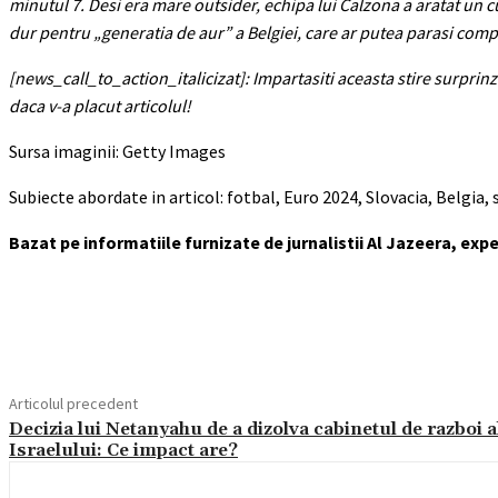
minutul 7. Desi era mare outsider, echipa lui Calzona a aratat un c
dur pentru „generatia de aur” a Belgiei, care ar putea parasi compe
[news_call_to_action_italicizat]: Impartasiti aceasta stire surprin
daca v-a placut articolul!
Sursa imaginii: Getty Images
Subiecte abordate in articol: fotbal, Euro 2024, Slovacia, Belgia, 
Bazat pe informatiile furnizate de jurnalistii Al Jazeera, exp
Acțiune
Articolul precedent
Decizia lui Netanyahu de a dizolva cabinetul de razboi a
Israelului: Ce impact are?