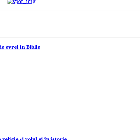
e evrei în Biblie
eligie și rolul ei în istorie