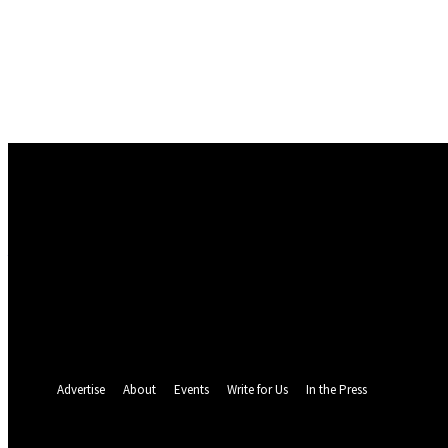
Conectare
Bine ați venit! Autentificați-vă in contul dvs
numele dvs de utilizator
parola dvs
Ați uitat parola? obține ajutor
Politica de Confidentialitate
Recuperare parola
Recuperați-vă parola
adresa dvs de email
O parola va fi trimisă pe adresa dvs de email.
Advertise
About
Events
Write for Us
In the Press