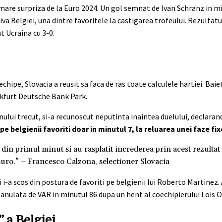
mare surpriza de la Euro 2024. Un gol semnat de Ivan Schranz in mi
va Belgiei, una dintre favoritele la castigarea trofeului. Rezultatu
 Ucraina cu 3-0.
echipe, Slovacia a reusit sa faca de ras toate calculele hartiei. Baie
nkfurt Deutsche Bank Park.
nului trecut, si-a recunoscut neputinta inaintea duelului, declarand c
pe belgienii favoriti doar in minutul 7, la reluarea unei faze fix
in primul minut si au rasplatit increderea prin acest rezultat 
Euro.” – Francesco Calzona, selectioner Slovacia
 i-a scos din postura de favoriti pe belgienii lui Roberto Martinez.
a anulata de VAR in minutul 86 dupa un hent al coechipierului Lois 
 a Belgiei