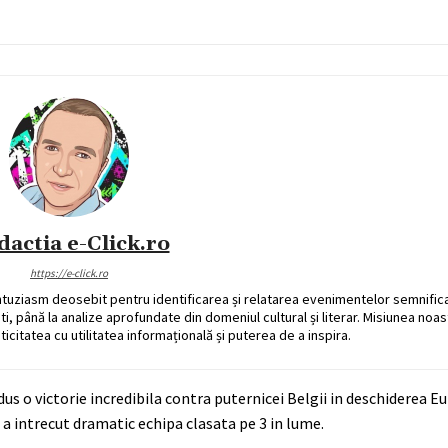
dactia e-Click.ro
https://e-click.ro
ntuziasm deosebit pentru identificarea și relatarea evenimentelor semnific
ati, până la analize aprofundate din domeniul cultural și literar. Misiunea noa
ticitatea cu utilitatea informațională și puterea de a inspira.
dus o victorie incredibila contra puternicei Belgii in deschiderea Eu
 a intrecut dramatic echipa clasata pe 3 in lume.