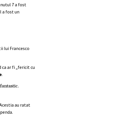
nutul 7 a fost
l a fost un
tii lui Francesco
a ar fi „fericit cu
e
.
fantastic.
 Acestia au ratat
Openda.