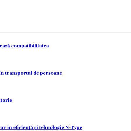
tează compatibilitatea
 în transportul de persoane
torie
lor în eficiență și tehnologie N-Type