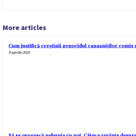
More articles
Cum justifică creștinii genocidul canaaniților comis d
9 aprilie 2025
Să se oprească nebunia cu noi. Câteva cuvinte despre r