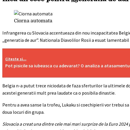
Ciorna automata
Infrangerea cu Slovacia accentueaza din nou incapacitatea Belgiei
„generatia de aur”. Nationala Diavolilor Rosii a esuat lamentabil 
Citeste si...
Pot pisicile sa iubeasca cu adevarat? O analiza a atasamentul
Belgia n-a putut trece niciodata de faza sferturilor la ultimele d
acestei generatii mult prea laudate ca o posibila dinastie.
Pentru a avea sanse la trofeu, Lukaku si coechipierii vor trebui s
doua locuri din grupa.
Slovacia a creat una dintre cele mai mari surprize de la Euro 202