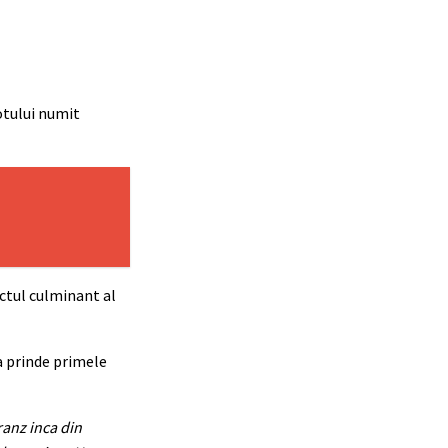
otului numit
nctul culminant al
 a prinde primele
ranz inca din