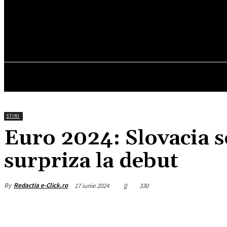
14.7
C
München
sâmbătă, august 8, 2026
HOM
STIRI
Euro 2024: Slovacia s
surpriza la debut
By
Redactia e-Click.ro
17 iunie 2024
0
330