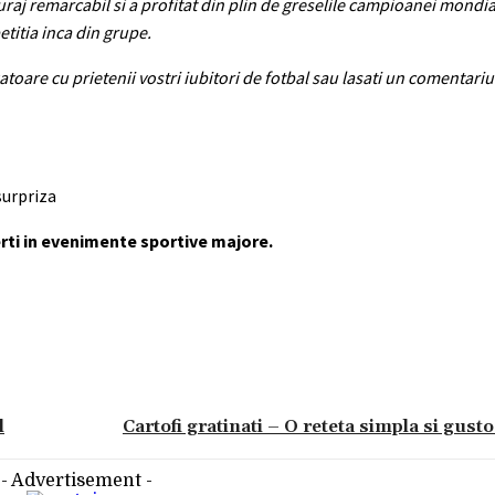
uraj remarcabil si a profitat din plin de greselile campioanei mondia
titia inca din grupe.
zatoare cu prietenii vostri iubitori de fotbal sau lasati un comentar
surpriza
erti in evenimente sportive majore.
l
Cartofi gratinati – O reteta simpla si gust
- Advertisement -