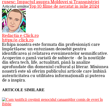
rusesc: Impactul asupra Moldovei si Transnistriei
Articolul următor
Top 10 filme de neratat in iulie 2024
Redactia e-Click.ro
https://e-click.ro
Echipa noastra este formata din profesioniști care
împărtășesc un entuziasm deosebit pentru
identificarea și relatarea evenimentelor semnificative.
Acoperim o gamă variată de subiecte - de la noutățile
din sfera tech, life, actualitati, până la analize
aprofundate din domeniul cultural și literar. Misiunea
noastră este să oferim publicului articole care îmbină
autenticitatea cu utilitatea informațională și puterea
de a inspira.
ARTICOLE SIMILARE