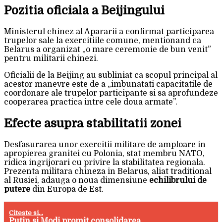
Pozitia oficiala a Beijingului
Ministerul chinez al Apararii a confirmat participarea
trupelor sale la exercitiile comune, mentionand ca
Belarus a organizat „o mare ceremonie de bun venit”
pentru militarii chinezi.
Oficialii de la Beijing au subliniat ca scopul principal al
acestor manevre este de a „imbunatati capacitatile de
coordonare ale trupelor participante si sa aprofundeze
cooperarea practica intre cele doua armate”.
Efecte asupra stabilitatii zonei
Desfasurarea unor exercitii militare de amploare in
apropierea granitei cu Polonia, stat membru NATO,
ridica ingrijorari cu privire la stabilitatea regionala.
Prezenta militara chineza in Belarus, aliat traditional
al Rusiei, adauga o noua dimensiune
echilibrului de
putere
din Europa de Est.
Citeste si...
Putin si Modi promit consolidarea