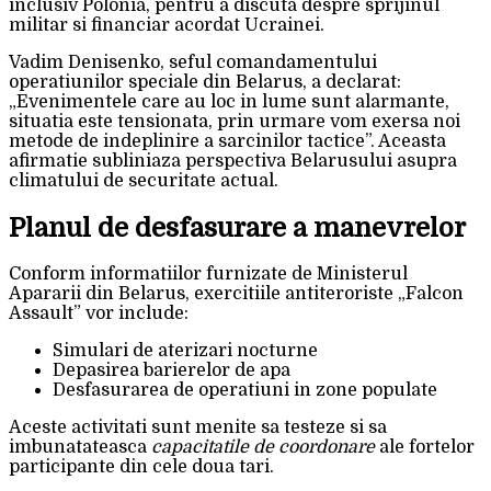
inclusiv Polonia, pentru a discuta despre sprijinul
militar si financiar acordat Ucrainei.
Vadim Denisenko, seful comandamentului
operatiunilor speciale din Belarus, a declarat:
„Evenimentele care au loc in lume sunt alarmante,
situatia este tensionata, prin urmare vom exersa noi
metode de indeplinire a sarcinilor tactice”. Aceasta
afirmatie subliniaza perspectiva Belarusului asupra
climatului de securitate actual.
Planul de desfasurare a manevrelor
Conform informatiilor furnizate de Ministerul
Apararii din Belarus, exercitiile antiteroriste „Falcon
Assault” vor include:
Simulari de aterizari nocturne
Depasirea barierelor de apa
Desfasurarea de operatiuni in zone populate
Aceste activitati sunt menite sa testeze si sa
imbunatateasca
capacitatile de coordonare
ale fortelor
participante din cele doua tari.