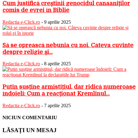
Cum justifică creștinii genocidul canaaniților
comis de evrei în Biblie
Redactia e-Click.ro
-
9 aprilie 2025
Să se oprească nebunia cu noi. Câteva cuvinte
despre religie și...
Redactia e-Click.ro
-
8 aprilie 2025
Putin susține armistițiul, dar ridică numeroase
îndoieli: Cum a reacționat Kremlinul...
Redactia e-Click.ro
-
7 aprilie 2025
NICIUN COMENTARIU
LĂSAȚI UN MESAJ