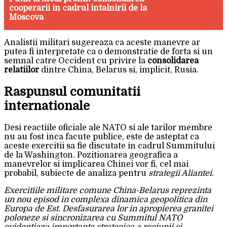
cooperarii in cadrul intalnirii de la
Moscova
Analistii militari sugereaza ca aceste manevre ar
putea fi interpretate ca o demonstratie de forta si un
semnal catre Occident cu privire la
consolidarea
relatiilor
dintre China, Belarus si, implicit, Rusia.
Raspunsul comunitatii
internationale
Desi reactiile oficiale ale NATO si ale tarilor membre
nu au fost inca facute publice, este de asteptat ca
aceste exercitii sa fie discutate in cadrul Summitului
de la Washington. Pozitionarea geografica a
manevrelor si implicarea Chinei vor fi, cel mai
probabil, subiecte de analiza pentru
strategii Aliantei
.
Exercitiile militare comune China-Belarus reprezinta
un nou episod in complexa dinamica geopolitica din
Europa de Est. Desfasurarea lor in apropierea granitei
poloneze si sincronizarea cu Summitul NATO
evidentiaza importanta strategica a regiunii si