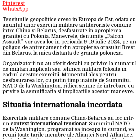
Pinterest
WhatsApp
Tensiunile geopolitice cresc in Europa de Est, odata cu
anuntul unor exercitii militare antiteroriste comune
intre China si Belarus, desfasurate in apropierea
granitei cu Polonia. Manevrele, denumite „Falcon
Assault”, vor avea loc in perioada 9-19 iulie 2024, pe un
poligon de antrenament din apropierea orasului Brest
din Belarus, la mica distanta de granita poloneza.
Organizatorii nu au oferit detalii cu privire la numarul
de militari implicati sau tehnica militara folosita in
cadrul acestor exercitii. Momentul ales pentru
desfasurarea lor, cu putin timp inainte de Summitul
NATO de la Washington, ridica semne de intrebare cu
privire la semnificatia si implicatiile acestor manevre.
Situatia internationala incordata
Exercitiile militare comune China-Belarus au loc intr-
un
context international tensionat
. Summitul NATO
de la Washington, programat sa inceapa in curand, va
reuni toate tarile membre ale Aliantei Nord-Atlantice,