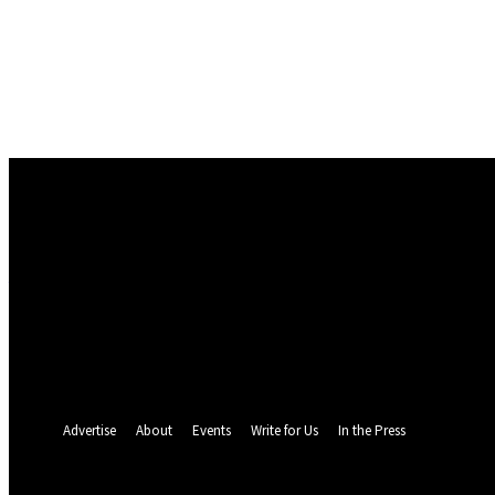
Conectare
Bine ați venit! Autentificați-vă in contul dvs
numele dvs de utilizator
parola dvs
Ați uitat parola? obține ajutor
Politica de Confidentialitate
Recuperare parola
Recuperați-vă parola
adresa dvs de email
O parola va fi trimisă pe adresa dvs de email.
Advertise
About
Events
Write for Us
In the Press