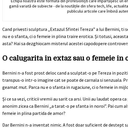
Echipa noastra este formata din profesioniști care împărtășesc un e
gamă variată de subiecte - de la noutățile din sfera tech, life, actualit
publicului articole care îmbină auten
Cand privesti sculptura „Extazul Sfintei Tereza” a lui Bernini, ti
nu e o sfanta, ci o femeie in plina traire erotica. Și totusi, ace
asta? Hai sa dezghiocam misterul acestei capodopere controversate 
O calugarita in extaz sau o femeie in
Bernini n-a fost prost deloc cand a sculptat-o pe Tereza in pozitia 
transpus-o intr-o imagine cat se poate de carnala si senzuala. Pri
geamat mut. Parca nu e o sfanta in rugaciune, ci o femeie in mijl
Și ce sa vezi, criticii vremii au sarit ca arsi. Unii au laudat opera 
anonim zicea ca Bernini „a tarat-o pe sfanta in noroi”. Pai cum al
femeie in plina partida de amor?
Dar Bernini n-a inventat nimic. A fost doar suficient de destept s