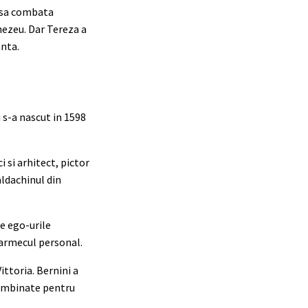
u sa combata
nezeu. Dar Tereza a
anta.
 s-a nascut in 1598
i si arhitect, pictor
aldachinul din
ze ego-urile
 farmecul personal.
ittoria. Bernini a
 combinate pentru