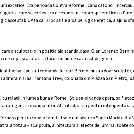
iziuni extatice. Era perioada Contrareformei, cand catolicii incerca
calugarita care sa vorbeasca de experiente aproape erotice cu Dum
c acceptabil. Asa ca in loc sa fie arsa pe rug ca eretica, a ajuns sf
 care a sculptat-o in pozitia aia scandaloasa. Gian Lorenzo Bernini
a de copil si acolo si-a facut un nume ca artist de geniu.
nalii se bateau sa-i comande lucrari. Bernini nu era doar sculptor, c
-l admiram si azi. Fantana Trevi, colonada din Piazza San Pietro, b
c, cu relatii in lumea buna a Romei. Știa sa-si vanda opera, sa flate
iderau arogant si manipulator. Altii il admirau pentru inteligenta si
ornaro pentru capela familiei sale din biserica Santa Maria della V
teatrala totala – sculptura, arhitectura si efecte de lumina, toate