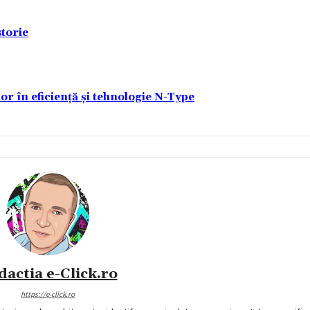
torie
lor în eficiență și tehnologie N-Type
dactia e-Click.ro
https://e-click.ro