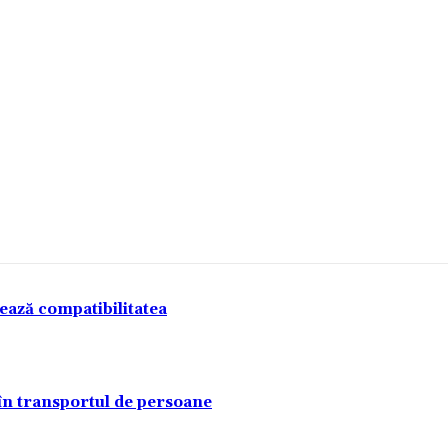
tează compatibilitatea
 în transportul de persoane