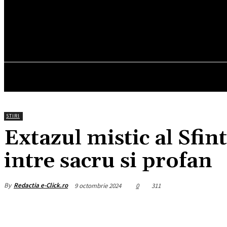
14.7
C
München
sâmbătă, august 8, 2026
HOM
STIRI
Extazul mistic al Sfin
intre sacru si profan
By
Redactia e-Click.ro
9 octombrie 2024
0
311