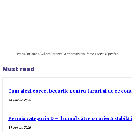
Extazul mistic al Sfintei Tereza: o controversa intre sacru si profan
Must read
Cum alegi corect becurile pentru faruri și de ce con
14 aprilie 2026
Permis categoria D – drumul către o carieră stabilă
14 aprilie 2026