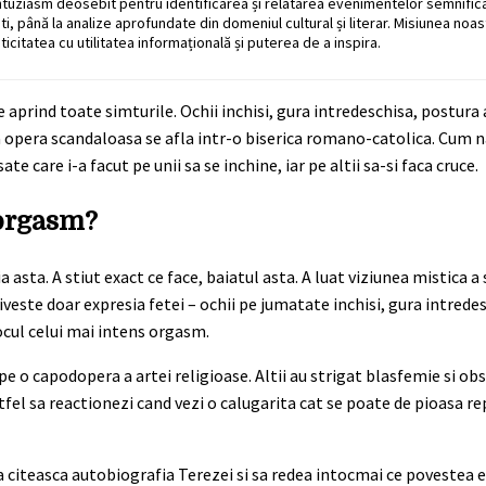
ntuziasm deosebit pentru identificarea și relatarea evenimentelor semnific
ati, până la analize aprofundate din domeniul cultural și literar. Misiunea noa
ticitatea cu utilitatea informațională și puterea de a inspira.
 se aprind toate simturile. Ochii inchisi, gura intredeschisa, postur
asta opera scandaloasa se afla intr-o biserica romano-catolica. Cum
care i-a facut pe unii sa se inchine, iar pe altii sa-si faca cruce.
 orgasm?
asta. A stiut exact ce face, baiatul asta. A luat viziunea mistica a s
veste doar expresia fetei – ochii pe jumatate inchisi, gura intrede
ocul celui mai intens orgasm.
ca pe o capodopera a artei religioase. Altii au strigat blasfemie si ob
tfel sa reactionezi cand vezi o calugarita cat se poate de pioasa r
a citeasca autobiografia Terezei si sa redea intocmai ce povestea e