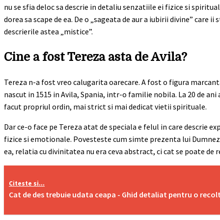
nu se sfia deloc sa descrie in detaliu senzatiile ei fizice si spirit
dorea sa scape de ea. De o „sageata de aur a iubirii divine” care ii
descrierile astea „mistice”.
Cine a fost Tereza asta de Avila?
Tereza n-a fost vreo calugarita oarecare. A fost o figura marcanta 
nascut in 1515 in Avila, Spania, intr-o familie nobila. La 20 de an
facut propriul ordin, mai strict si mai dedicat vietii spirituale.
Dar ce-o face pe Tereza atat de speciala e felul in care descrie exp
fizice si emotionale. Povesteste cum simte prezenta lui Dumnezeu
ea, relatia cu divinitatea nu era ceva abstract, ci cat se poate de r
Citeste si...
Cat de des trebuie udata ceapa - Ghid detaliat pentru o reco