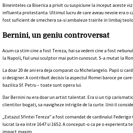
Bineinteles ca Biserica a privit cu suspiciune la inceput aceste v
influenta protestanta. Ultimul lucru de care aveau nevoie era o 
fost suficient de smechera sa-si ambaleze trairile in limbaj teologi
Bernini, un geniu controversat
Acum ca stim cine a fost Tereza, hai sa vedem cine a fost nebunul
la Napoli, fiul unui sculptor mai putin cunoscut. S-a mutat la Rom
La doar 20 de ani era deja comparat cu Michelangelo. Papii si cardi
si designer. A contribuit decisiv la aspectul Romei baroce pe care
bazilica Sf. Petru – toate sunt opera lui.
Dar Bernini nu era doar un artist talentat. Era si un tip carismati
clientilor bogati, sa navigheze intrigile de la curte. Unii il cons
„Extazul Sfintei Tereza” a fost comandat de cardinalul Federigo C
lucrat la ea intre 1647 si 1652. A conceput-o ca pe o experienta 
impact maxim.