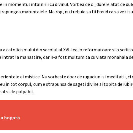
uale in momentul intalnirii cu divinul. Vorbea de o „durere atat de dul
 strapungea maruntaiele. Ma rog, nu trebuie sa fii Freud ca sa vezi s
a catolicismului din secolul al XVI-lea, o reformatoare si o scriitoa
i a intrat la manastire, dar n-a fost multumita cu viata monahala de
erientele ei mistice. Nu vorbeste doar de rugaciuni si meditatii, ci d
 in tot corpul, cum e strapunsa de sageti divine si topita de iubir
eal si de palpabil.
lta bogata