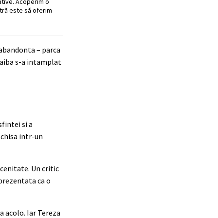
ative. Acoperim o
stră este să oferim
a abandonta – parca
 naiba s-a intamplat
fintei si a
schisa intr-un
scenitate. Un critic
eprezentata ca o
a acolo. Iar Tereza