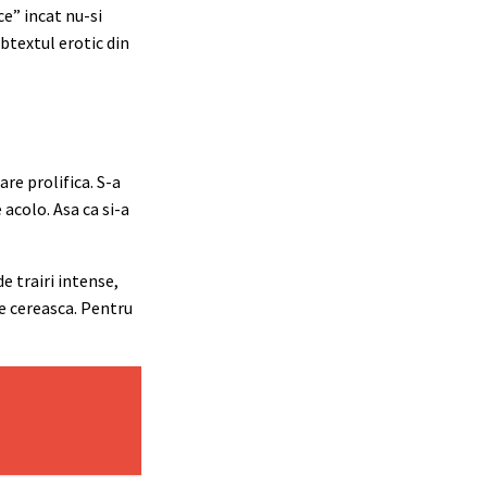
ce” incat nu-si
ubtextul erotic din
re prolifica. S-a
 acolo. Asa ca si-a
e trairi intense,
e cereasca. Pentru