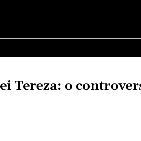
E
STIRI
TEHNOLOGIE-STIINTA
CURIOZITATI
tei Tereza: o controver
Acțiune