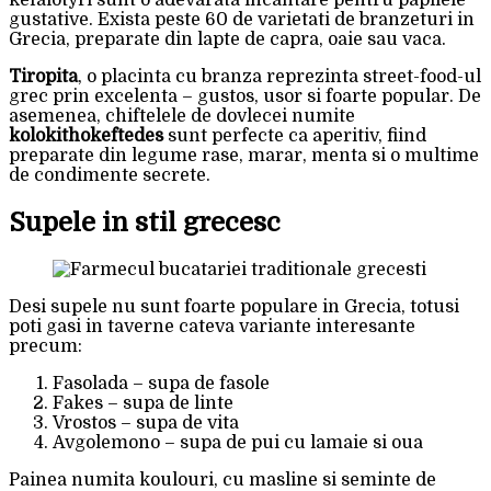
kefalotyri sunt o adevarata incantare pentru papilele
gustative. Exista peste 60 de varietati de branzeturi in
Grecia, preparate din lapte de capra, oaie sau vaca.
Tiropita
, o placinta cu branza reprezinta street-food-ul
grec prin excelenta – gustos, usor si foarte popular. De
asemenea, chiftelele de dovlecei numite
kolokithokeftedes
sunt perfecte ca aperitiv, fiind
preparate din legume rase, marar, menta si o multime
de condimente secrete.
Supele in stil grecesc
Desi supele nu sunt foarte populare in Grecia, totusi
poti gasi in taverne cateva variante interesante
precum:
Fasolada – supa de fasole
Fakes – supa de linte
Vrostos – supa de vita
Avgolemono – supa de pui cu lamaie si oua
Painea numita koulouri, cu masline si seminte de