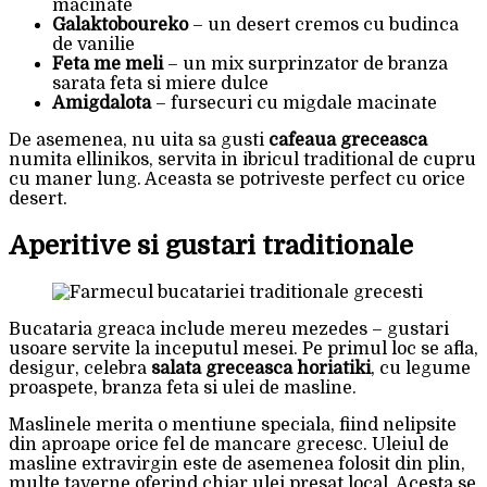
macinate
Galaktoboureko
– un desert cremos cu budinca
de vanilie
Feta me meli
– un mix surprinzator de branza
sarata feta si miere dulce
Amigdalota
– fursecuri cu migdale macinate
De asemenea, nu uita sa gusti
cafeaua greceasca
numita ellinikos, servita in ibricul traditional de cupru
cu maner lung. Aceasta se potriveste perfect cu orice
desert.
Aperitive si gustari traditionale
Bucataria greaca include mereu mezedes – gustari
usoare servite la inceputul mesei. Pe primul loc se afla,
desigur, celebra
salata greceasca horiatiki
, cu legume
proaspete, branza feta si ulei de masline.
Maslinele merita o mentiune speciala, fiind nelipsite
din aproape orice fel de mancare grecesc. Uleiul de
masline extravirgin este de asemenea folosit din plin,
multe taverne oferind chiar ulei presat local. Acesta se