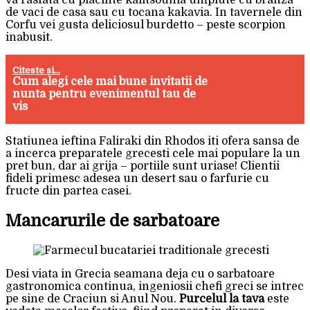
de vaci de casa sau cu tocana kakavia. In tavernele din
Corfu vei gusta deliciosul burdetto – peste scorpion
inabusit.
Citeste si...
Cum alegi cele mai bune invitatii de
nunta pentru evenimentul tau de
vis
Statiunea ieftina Faliraki din Rhodos iti ofera sansa de
a incerca preparatele grecesti cele mai populare la un
pret bun, dar ai grija – portiile sunt uriase! Clientii
fideli primesc adesea un desert sau o farfurie cu
fructe din partea casei.
Mancarurile de sarbatoare
Desi viata in Grecia seamana deja cu o sarbatoare
gastronomica continua, ingeniosii chefi greci se intrec
pe sine de Craciun si Anul Nou.
Purcelul la tava
este