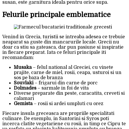
susan, este garnitura ideala pentru orice supa.
Felurile principale emblematice
Venind in Grecia, turistii se intreaba adesea ce trebuie
neaparat sa guste din mancarurile locale. Grecii nu
doar ca stiu sa gateasca, dar pun pasiune si inspiratie
in fiecare preparat. Iata ce feluri principale iti
recomandam:
Musaka
– felul national al Greciei, cu vinete
prajite, carne de miel, rosii, ceapa, usturoi si un
sos pe baza de branza
Souvlaki
– frigarui din carne de porc
Dolmades
– sarmale in foi de vita
Diverse preparate din peste, caracatita, creveti si
calamari
Gemista
– rosii si ardei umpluti cu orez
Fiecare insula greceasca are propriile specialitati
culinare. De exemplu, in Santorini si Syros poti
incerca clatite vegetariene cu rosii, in timp ce Cipru te
va rasfata cu placinte kalitsounia umplute cu branza