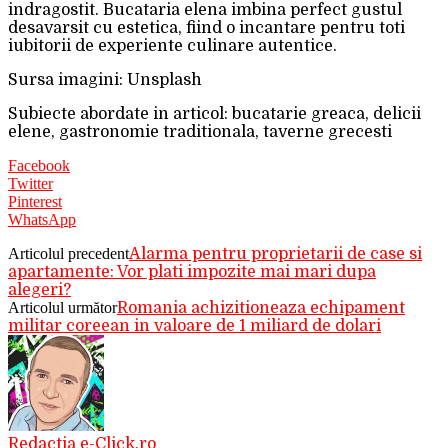
indragostit. Bucataria elena imbina perfect gustul
desavarsit cu estetica, fiind o incantare pentru toti
iubitorii de experiente culinare autentice.
Sursa imagini: Unsplash
Subiecte abordate in articol: bucatarie greaca, delicii
elene, gastronomie traditionala, taverne grecesti
Facebook
Twitter
Pinterest
WhatsApp
Articolul precedent
Alarma pentru proprietarii de case si
apartamente: Vor plati impozite mai mari dupa
alegeri?
Articolul următor
Romania achizitioneaza echipament
militar coreean in valoare de 1 miliard de dolari
Redactia e-Click.ro