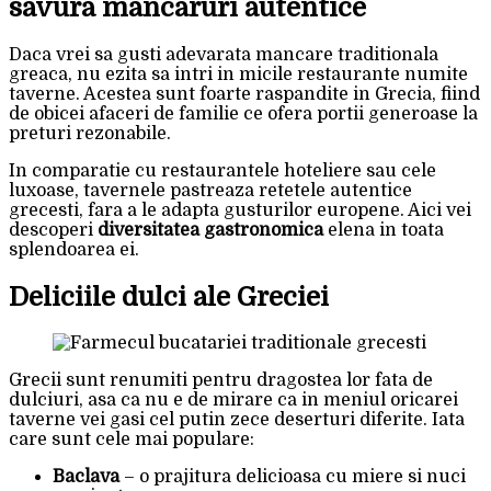
savura mancaruri autentice
Daca vrei sa gusti adevarata mancare traditionala
greaca, nu ezita sa intri in micile restaurante numite
taverne. Acestea sunt foarte raspandite in Grecia, fiind
de obicei afaceri de familie ce ofera portii generoase la
preturi rezonabile.
In comparatie cu restaurantele hoteliere sau cele
luxoase, tavernele pastreaza retetele autentice
grecesti, fara a le adapta gusturilor europene. Aici vei
descoperi
diversitatea gastronomica
elena in toata
splendoarea ei.
Deliciile dulci ale Greciei
Grecii sunt renumiti pentru dragostea lor fata de
dulciuri, asa ca nu e de mirare ca in meniul oricarei
taverne vei gasi cel putin zece deserturi diferite. Iata
care sunt cele mai populare:
Baclava
– o prajitura delicioasa cu miere si nuci