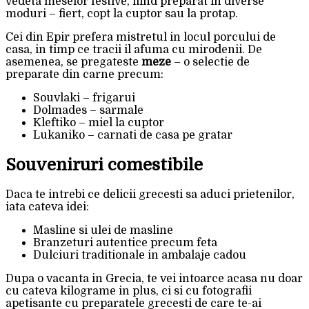
vedeta meselor festive, fiind preparat in diverse
moduri – fiert, copt la cuptor sau la protap.
Cei din Epir prefera mistretul in locul porcului de
casa, in timp ce tracii il afuma cu mirodenii. De
asemenea, se pregateste
meze
– o selectie de
preparate din carne precum:
Souvlaki – frigarui
Dolmades – sarmale
Kleftiko – miel la cuptor
Lukaniko – carnati de casa pe gratar
Souveniruri comestibile
Daca te intrebi ce delicii grecesti sa aduci prietenilor,
iata cateva idei:
Masline si ulei de masline
Branzeturi autentice precum feta
Dulciuri traditionale in ambalaje cadou
Dupa o vacanta in Grecia, te vei intoarce acasa nu doar
cu cateva kilograme in plus, ci si cu fotografii
apetisante cu preparatele grecesti de care te-ai