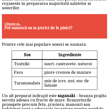
regaseste in prepararea majoritatii salatelor si
sosurilor.
Citeste si...
Pot oamenii sa ia purici de le pisici?
Printre cele mai populare sosuri se numara:
Sos
Ingrediente
Tzatziki
iaurt, castravete, usturoi
Fava
piure cremos de mazare
mix de icre, unt, suc de
Taramasalata
lamaie
Un alt preparat indragit este
saganaki
– branza prajita
servita adesea cu fructe de mare. Branzeturile
proaspete precum feta, graviera, manouri sau