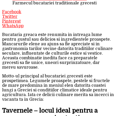
Farmecul bucatariei traditionale grecesti
Facebook
Twitter
Pinterest
WhatsApp
Bucataria greaca este renumita in intreaga lume
pentru gustul sau delicios si ingredientele proaspete.
Mancarurile elene au ajuns sa fie apreciate si in
gastronomia tarilor vecine datorita traditiilor culinare
seculare, influentate de culturile estice si vestice.
Aceasta combinatie inedita face ca preparatele
grecesti sa fie unice, uneori surprinzatoare, dar
mereu savuroase.
Motto-ul principal al bucatariei grecesti este
prospetimea. Legumele proaspete, pestele si fructele
de mare predomina in meniul elen datorita coastei
lungi a Greciei si conditiilor climatice ideale pentru
agricultura. Iata ce delicii culinare merita sa incerci in
vacanta ta in Grecia:
Tavernele – locul ideal pentru a