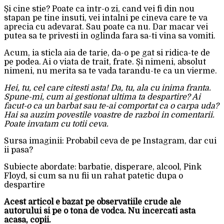
Și cine stie? Poate ca intr-o zi, cand vei fi din nou
stapan pe tine insuti, vei intalni pe cineva care te va
aprecia cu adevarat. Sau poate ca nu. Dar macar vei
putea sa te privesti in oglinda fara sa-ti vina sa vomiti.
Acum, ia sticla aia de tarie, da-o pe gat si ridica-te de
pe podea. Ai o viata de trait, frate. Și nimeni, absolut
nimeni, nu merita sa te vada tarandu-te ca un vierme.
Hei, tu, cel care citesti asta! Da, tu, ala cu inima franta.
Spune-mi, cum ai gestionat ultima ta despartire? Ai
facut-o ca un barbat sau te-ai comportat ca o carpa uda?
Hai sa auzim povestile voastre de razboi in comentarii.
Poate invatam cu totii ceva.
Sursa imaginii: Probabil ceva de pe Instagram, dar cui
ii pasa?
Subiecte abordate: barbatie, disperare, alcool, Pink
Floyd, si cum sa nu fii un rahat patetic dupa o
despartire
Acest articol e bazat pe observatiile crude ale
autorului si pe o tona de vodca. Nu incercati asta
acasa, copii.