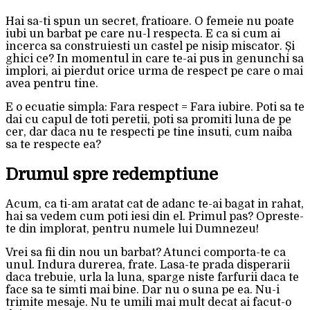
Hai sa-ti spun un secret, fratioare. O femeie nu poate
iubi un barbat pe care nu-l respecta. E ca si cum ai
incerca sa construiesti un castel pe nisip miscator. Și
ghici ce? In momentul in care te-ai pus in genunchi sa
implori, ai pierdut orice urma de respect pe care o mai
avea pentru tine.
E o ecuatie simpla: Fara respect = Fara iubire. Poti sa te
dai cu capul de toti peretii, poti sa promiti luna de pe
cer, dar daca nu te respecti pe tine insuti, cum naiba
sa te respecte ea?
Drumul spre redemptiune
Acum, ca ti-am aratat cat de adanc te-ai bagat in rahat,
hai sa vedem cum poti iesi din el. Primul pas? Opreste-
te din implorat, pentru numele lui Dumnezeu!
Vrei sa fii din nou un barbat? Atunci comporta-te ca
unul. Indura durerea, frate. Lasa-te prada disperarii
daca trebuie, urla la luna, sparge niste farfurii daca te
face sa te simti mai bine. Dar nu o suna pe ea. Nu-i
trimite mesaje. Nu te umili mai mult decat ai facut-o