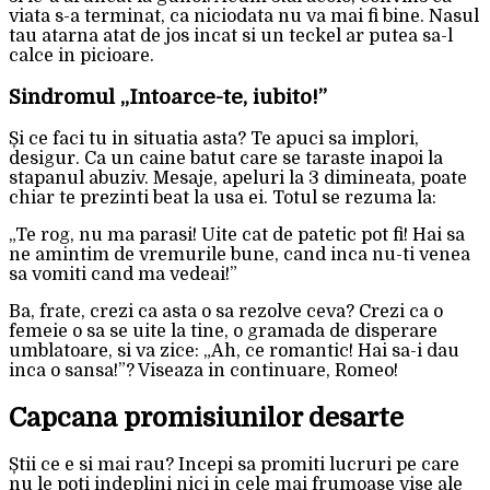
viata s-a terminat, ca niciodata nu va mai fi bine. Nasul
tau atarna atat de jos incat si un teckel ar putea sa-l
calce in picioare.
Sindromul „Intoarce-te, iubito!”
Și ce faci tu in situatia asta? Te apuci sa implori,
desigur. Ca un caine batut care se taraste inapoi la
stapanul abuziv. Mesaje, apeluri la 3 dimineata, poate
chiar te prezinti beat la usa ei. Totul se rezuma la:
„Te rog, nu ma parasi! Uite cat de patetic pot fi! Hai sa
ne amintim de vremurile bune, cand inca nu-ti venea
sa vomiti cand ma vedeai!”
Ba, frate, crezi ca asta o sa rezolve ceva? Crezi ca o
femeie o sa se uite la tine, o gramada de disperare
umblatoare, si va zice: „Ah, ce romantic! Hai sa-i dau
inca o sansa!”? Viseaza in continuare, Romeo!
Capcana promisiunilor desarte
Știi ce e si mai rau? Incepi sa promiti lucruri pe care
nu le poti indeplini nici in cele mai frumoase vise ale