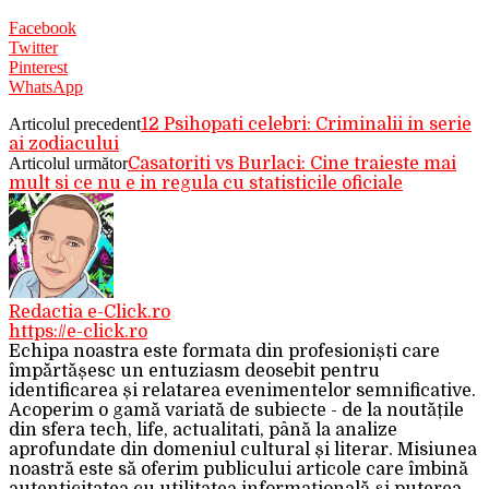
Facebook
Twitter
Pinterest
WhatsApp
Articolul precedent
12 Psihopati celebri: Criminalii in serie
ai zodiacului
Articolul următor
Casatoriti vs Burlaci: Cine traieste mai
mult si ce nu e in regula cu statisticile oficiale
Redactia e-Click.ro
https://e-click.ro
Echipa noastra este formata din profesioniști care
împărtășesc un entuziasm deosebit pentru
identificarea și relatarea evenimentelor semnificative.
Acoperim o gamă variată de subiecte - de la noutățile
din sfera tech, life, actualitati, până la analize
aprofundate din domeniul cultural și literar. Misiunea
noastră este să oferim publicului articole care îmbină