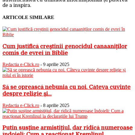
autenticitatea cu utilitatea informațională și puterea
de a inspira.
ARTICOLE SIMILARE
Cum justifică creștinii genocidul canaaniților
comis de evrei în Biblie
Redactia e-Click.ro
-
9 aprilie 2025
Să se oprească nebunia cu noi. Câteva cuvinte
despre religie și...
Redactia e-Click.ro
-
8 aprilie 2025
Putin susține armistițiul, dar ridică numeroase
îndoieli: Cum a reacționat Kremlinul...