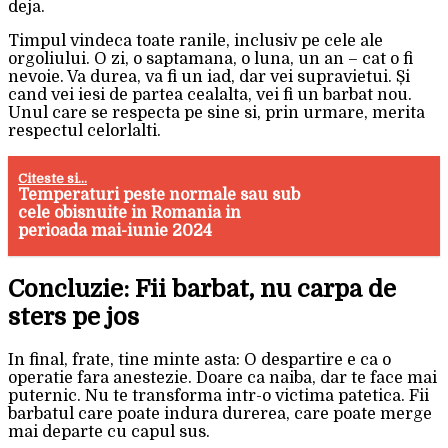
deja.
Timpul vindeca toate ranile, inclusiv pe cele ale
orgoliului. O zi, o saptamana, o luna, un an – cat o fi
nevoie. Va durea, va fi un iad, dar vei supravietui. Și
cand vei iesi de partea cealalta, vei fi un barbat nou.
Unul care se respecta pe sine si, prin urmare, merita
respectul celorlalti.
Citeste si...
Temperaturi peste normale sau sub
cele obisnuite in Romania in
perioada mai-iunie 2024
Concluzie: Fii barbat, nu carpa de
sters pe jos
In final, frate, tine minte asta: O despartire e ca o
operatie fara anestezie. Doare ca naiba, dar te face mai
puternic. Nu te transforma intr-o victima patetica. Fii
barbatul care poate indura durerea, care poate merge
mai departe cu capul sus.