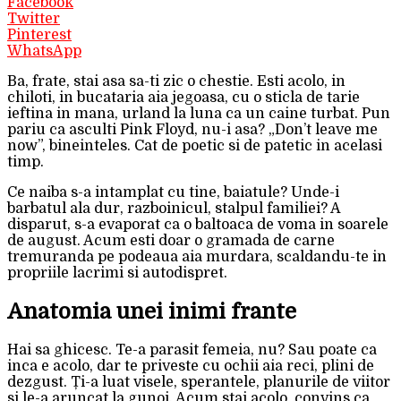
Facebook
Twitter
Pinterest
WhatsApp
Ba, frate, stai asa sa-ti zic o chestie. Esti acolo, in
chiloti, in bucataria aia jegoasa, cu o sticla de tarie
ieftina in mana, urland la luna ca un caine turbat. Pun
pariu ca asculti Pink Floyd, nu-i asa? „Don’t leave me
now”, bineinteles. Cat de poetic si de patetic in acelasi
timp.
Ce naiba s-a intamplat cu tine, baiatule? Unde-i
barbatul ala dur, razboinicul, stalpul familiei? A
disparut, s-a evaporat ca o baltoaca de voma in soarele
de august. Acum esti doar o gramada de carne
tremuranda pe podeaua aia murdara, scaldandu-te in
propriile lacrimi si autodispret.
Anatomia unei inimi frante
Hai sa ghicesc. Te-a parasit femeia, nu? Sau poate ca
inca e acolo, dar te priveste cu ochii aia reci, plini de
dezgust. Ți-a luat visele, sperantele, planurile de viitor
si le-a aruncat la gunoi. Acum stai acolo, convins ca