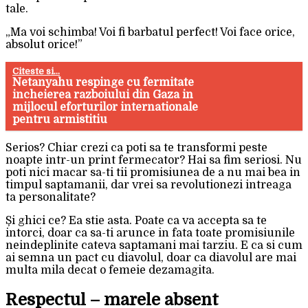
tale.
„Ma voi schimba! Voi fi barbatul perfect! Voi face orice,
absolut orice!”
Citeste si...
Netanyahu respinge cu fermitate
incheierea razboiului din Gaza in
mijlocul eforturilor internationale
pentru armistitiu
Serios? Chiar crezi ca poti sa te transformi peste
noapte intr-un print fermecator? Hai sa fim seriosi. Nu
poti nici macar sa-ti tii promisiunea de a nu mai bea in
timpul saptamanii, dar vrei sa revolutionezi intreaga
ta personalitate?
Și ghici ce? Ea stie asta. Poate ca va accepta sa te
intorci, doar ca sa-ti arunce in fata toate promisiunile
neindeplinite cateva saptamani mai tarziu. E ca si cum
ai semna un pact cu diavolul, doar ca diavolul are mai
multa mila decat o femeie dezamagita.
Respectul – marele absent