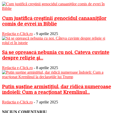
Cum justifică creștinii genocidul canaaniților
comis de evrei în Biblie
Redactia e-Click.ro
-
9 aprilie 2025
Să se oprească nebunia cu noi. Câteva cuvinte
despre religie și...
Redactia e-Click.ro
-
8 aprilie 2025
Putin susține armistițiul, dar ridică numeroase
îndoieli: Cum a reacționat Kremlinul...
Redactia e-Click.ro
-
7 aprilie 2025
NICIUN COMENTARIU