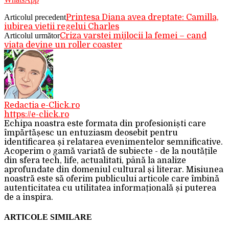
Articolul precedent
Printesa Diana avea dreptate: Camilla,
iubirea vietii regelui Charles
Articolul următor
Criza varstei mijlocii la femei – cand
viata devine un roller coaster
Redactia e-Click.ro
https://e-click.ro
Echipa noastra este formata din profesioniști care
împărtășesc un entuziasm deosebit pentru
identificarea și relatarea evenimentelor semnificative.
Acoperim o gamă variată de subiecte - de la noutățile
din sfera tech, life, actualitati, până la analize
aprofundate din domeniul cultural și literar. Misiunea
noastră este să oferim publicului articole care îmbină
autenticitatea cu utilitatea informațională și puterea
de a inspira.
ARTICOLE SIMILARE