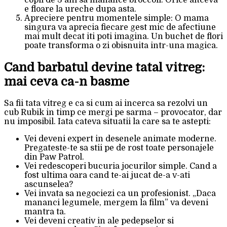
copil de 3 ani sa manance broccoli. Orice altceva
e floare la ureche dupa asta.
Apreciere pentru momentele simple: O mama
singura va aprecia fiecare gest mic de afectiune
mai mult decat iti poti imagina. Un buchet de flori
poate transforma o zi obisnuita intr-una magica.
Cand barbatul devine tatal vitreg:
mai ceva ca-n basme
Sa fii tata vitreg e ca si cum ai incerca sa rezolvi un
cub Rubik in timp ce mergi pe sarma – provocator, dar
nu imposibil. Iata cateva situatii la care sa te astepti:
Vei deveni expert in desenele animate moderne.
Pregateste-te sa stii pe de rost toate personajele
din Paw Patrol.
Vei redescoperi bucuria jocurilor simple. Cand a
fost ultima oara cand te-ai jucat de-a v-ati
ascunselea?
Vei invata sa negociezi ca un profesionist. „Daca
mananci legumele, mergem la film” va deveni
mantra ta.
Vei deveni creativ in ale pedepselor si