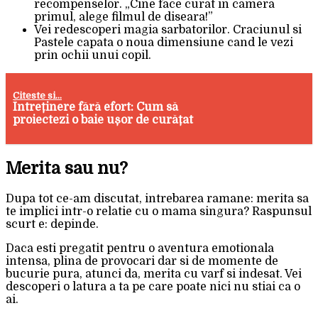
recompenselor. „Cine face curat in camera
primul, alege filmul de diseara!”
Vei redescoperi magia sarbatorilor. Craciunul si
Pastele capata o noua dimensiune cand le vezi
prin ochii unui copil.
Citeste si...
Întreținere fără efort: Cum să
proiectezi o baie ușor de curățat
Merita sau nu?
Dupa tot ce-am discutat, intrebarea ramane: merita sa
te implici intr-o relatie cu o mama singura? Raspunsul
scurt e: depinde.
Daca esti pregatit pentru o aventura emotionala
intensa, plina de provocari dar si de momente de
bucurie pura, atunci da, merita cu varf si indesat. Vei
descoperi o latura a ta pe care poate nici nu stiai ca o
ai.