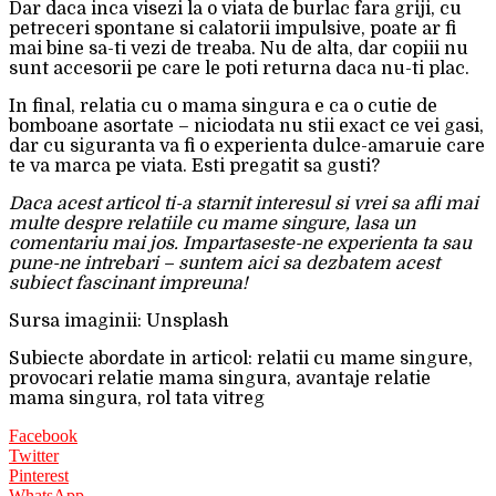
Dar daca inca visezi la o viata de burlac fara griji, cu
petreceri spontane si calatorii impulsive, poate ar fi
mai bine sa-ti vezi de treaba. Nu de alta, dar copiii nu
sunt accesorii pe care le poti returna daca nu-ti plac.
In final, relatia cu o mama singura e ca o cutie de
bomboane asortate – niciodata nu stii exact ce vei gasi,
dar cu siguranta va fi o experienta dulce-amaruie care
te va marca pe viata. Esti pregatit sa gusti?
Daca acest articol ti-a starnit interesul si vrei sa afli mai
multe despre relatiile cu mame singure, lasa un
comentariu mai jos. Impartaseste-ne experienta ta sau
pune-ne intrebari – suntem aici sa dezbatem acest
subiect fascinant impreuna!
Sursa imaginii: Unsplash
Subiecte abordate in articol: relatii cu mame singure,
provocari relatie mama singura, avantaje relatie
mama singura, rol tata vitreg
Facebook
Twitter
Pinterest
WhatsApp