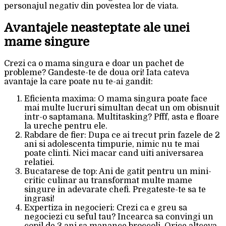
personajul negativ din povestea lor de viata.
Avantajele neasteptate ale unei
mame singure
Crezi ca o mama singura e doar un pachet de
probleme? Gandeste-te de doua ori! Iata cateva
avantaje la care poate nu te-ai gandit:
Eficienta maxima: O mama singura poate face
mai multe lucruri simultan decat un om obisnuit
intr-o saptamana. Multitasking? Pfff, asta e floare
la ureche pentru ele.
Rabdare de fier: Dupa ce ai trecut prin fazele de 2
ani si adolescenta timpurie, nimic nu te mai
poate clinti. Nici macar cand uiti aniversarea
relatiei.
Bucatarese de top: Ani de gatit pentru un mini-
critic culinar au transformat multe mame
singure in adevarate chefi. Pregateste-te sa te
ingrasi!
Expertiza in negocieri: Crezi ca e greu sa
negociezi cu seful tau? Incearca sa convingi un