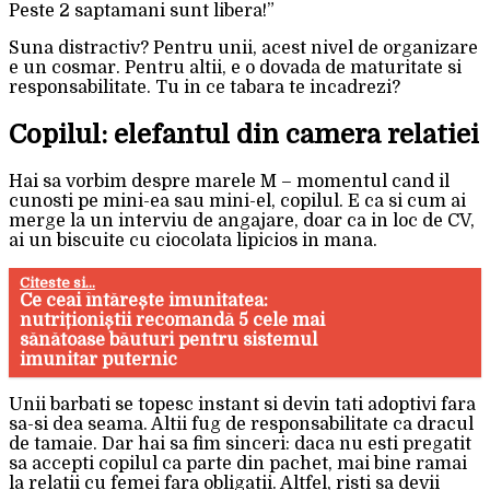
Peste 2 saptamani sunt libera!”
Suna distractiv? Pentru unii, acest nivel de organizare
e un cosmar. Pentru altii, e o dovada de maturitate si
responsabilitate. Tu in ce tabara te incadrezi?
Copilul: elefantul din camera relatiei
Hai sa vorbim despre marele M – momentul cand il
cunosti pe mini-ea sau mini-el, copilul. E ca si cum ai
merge la un interviu de angajare, doar ca in loc de CV,
ai un biscuite cu ciocolata lipicios in mana.
Citeste si...
Ce ceai întărește imunitatea:
nutriționiștii recomandă 5 cele mai
sănătoase băuturi pentru sistemul
imunitar puternic
Unii barbati se topesc instant si devin tati adoptivi fara
sa-si dea seama. Altii fug de responsabilitate ca dracul
de tamaie. Dar hai sa fim sinceri: daca nu esti pregatit
sa accepti copilul ca parte din pachet, mai bine ramai
la relatii cu femei fara obligatii. Altfel, risti sa devii