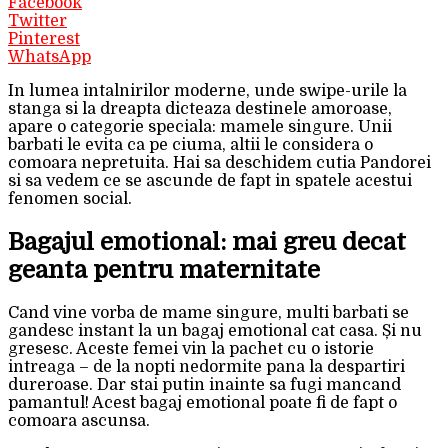
Facebook
Twitter
Pinterest
WhatsApp
In lumea intalnirilor moderne, unde swipe-urile la
stanga si la dreapta dicteaza destinele amoroase,
apare o categorie speciala: mamele singure. Unii
barbati le evita ca pe ciuma, altii le considera o
comoara nepretuita. Hai sa deschidem cutia Pandorei
si sa vedem ce se ascunde de fapt in spatele acestui
fenomen social.
Bagajul emotional: mai greu decat
geanta pentru maternitate
Cand vine vorba de mame singure, multi barbati se
gandesc instant la un bagaj emotional cat casa. Și nu
gresesc. Aceste femei vin la pachet cu o istorie
intreaga – de la nopti nedormite pana la despartiri
dureroase. Dar stai putin inainte sa fugi mancand
pamantul! Acest bagaj emotional poate fi de fapt o
comoara ascunsa.