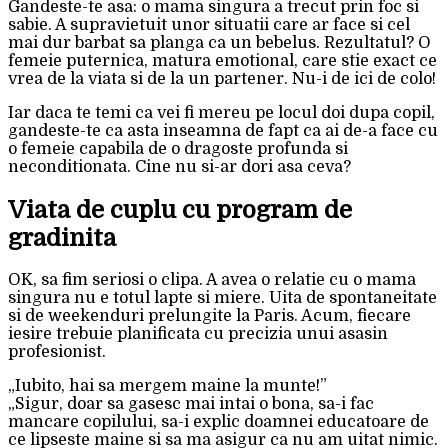
Gandeste-te asa: o mama singura a trecut prin foc si
sabie. A supravietuit unor situatii care ar face si cel
mai dur barbat sa planga ca un bebelus. Rezultatul? O
femeie puternica, matura emotional, care stie exact ce
vrea de la viata si de la un partener. Nu-i de ici de colo!
Iar daca te temi ca vei fi mereu pe locul doi dupa copil,
gandeste-te ca asta inseamna de fapt ca ai de-a face cu
o femeie capabila de o dragoste profunda si
neconditionata. Cine nu si-ar dori asa ceva?
Viata de cuplu cu program de
gradinita
OK, sa fim seriosi o clipa. A avea o relatie cu o mama
singura nu e totul lapte si miere. Uita de spontaneitate
si de weekenduri prelungite la Paris. Acum, fiecare
iesire trebuie planificata cu precizia unui asasin
profesionist.
„Iubito, hai sa mergem maine la munte!”
„Sigur, doar sa gasesc mai intai o bona, sa-i fac
mancare copilului, sa-i explic doamnei educatoare de
ce lipseste maine si sa ma asigur ca nu am uitat nimic.