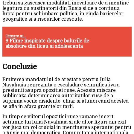
trebui sa gaseasca modalitati inovatoare de a mentine
legatura cu sustinatorii din Rusia si de a continua
lupta pentru schimbare politica, in ciuda barierelor
geografice si a riscurilor crescute.
Citeste si...
9 Filme inspirate despre balurile de
absolvire din liceu si adolescenta
Concluzie
Emiterea mandatului de arestare pentru Iulia
Navalnaia reprezinta o escaladare semnificativa a
presiunii asupra opozitiei ruse. Aceasta miscare
subliniaza determinarea autoritatilor ruse de a
suprima vocile disidente, chiar si atunci cand acestea
se afla in afara granitelor tarii.
In timp ce viitorul opozitiei ruse ramane incert,
actiunile lui Iulia Navalnaia si ale altor figuri din exil
vor juca un rol crucial in mentinerea sperantei pentru
o Rusie mai democratica. Comunitatea internationala