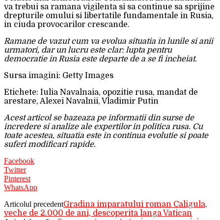
va trebui sa ramana vigilenta si sa continue sa sprijine
drepturile omului si libertatile fundamentale in Rusia,
in ciuda provocarilor crescande.
Ramane de vazut cum va evolua situatia in lunile si anii
urmatori, dar un lucru este clar: lupta pentru
democratie in Rusia este departe de a se fi incheiat.
Sursa imagini: Getty Images
Etichete: Iulia Navalnaia, opozitie rusa, mandat de
arestare, Alexei Navalnii, Vladimir Putin
Acest articol se bazeaza pe informatii din surse de
incredere si analize ale expertilor in politica rusa. Cu
toate acestea, situatia este in continua evolutie si poate
suferi modificari rapide.
Facebook
Twitter
Pinterest
WhatsApp
Articolul precedent
Gradina imparatului roman Caligula,
veche de 2.000 de ani, descoperita langa Vatican