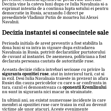
Decizia vine la cateva luni dupa ce Iulia Navalnaia si-a
exprimat intentia de a continua lupta sotului ei pentru
democratie in Rusia, acuzandu-l direct pe
presedintele Vladimir Putin de moartea lui Alexei
Navalnii.
Decizia instantei si consecintele sale
Perioada initiala de arest preventiv a fost stabilita la
doua luni si va intra in vigoare dupa extradarea
Navalnaia in Rusia, potrivit declaratiilor purtatorului
de cuvant al instantei. De asemenea, politiciana a fost
declarata persoana cautata de autoritatile ruse.
Aceasta decizie ridica intrebari serioase cu privire la
siguranta opozitiei ruse
, atat in interiorul tarii, cat si
in exil. Desi Iulia Navalnaia traieste in prezent in afara
Rusiei din cauza pericolelor cu care s-ar confrunta in
tara, cazul ei demonstreaza ca
oponentii Kremlinului
nu sunt in siguranta nici macar in strainatate.
In ultimii ani, au existat numeroase incidente in care
membri ai opozitiei ruse care traiau in exil au devenit
victime ale unor atacuri. Aceste evenimente