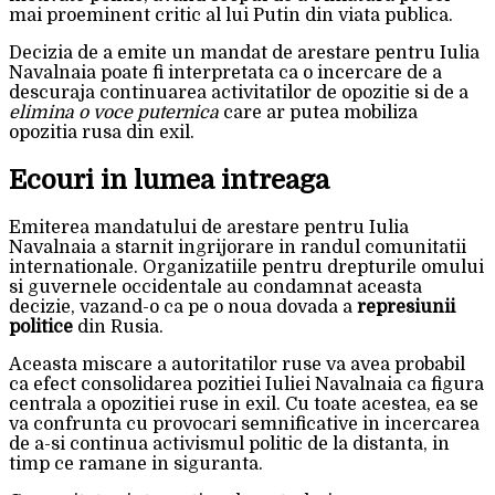
mai proeminent critic al lui Putin din viata publica.
Decizia de a emite un mandat de arestare pentru Iulia
Navalnaia poate fi interpretata ca o incercare de a
descuraja continuarea activitatilor de opozitie si de a
elimina o voce puternica
care ar putea mobiliza
opozitia rusa din exil.
Ecouri in lumea intreaga
Emiterea mandatului de arestare pentru Iulia
Navalnaia a starnit ingrijorare in randul comunitatii
internationale. Organizatiile pentru drepturile omului
si guvernele occidentale au condamnat aceasta
decizie, vazand-o ca pe o noua dovada a
represiunii
politice
din Rusia.
Aceasta miscare a autoritatilor ruse va avea probabil
ca efect consolidarea pozitiei Iuliei Navalnaia ca figura
centrala a opozitiei ruse in exil. Cu toate acestea, ea se
va confrunta cu provocari semnificative in incercarea
de a-si continua activismul politic de la distanta, in
timp ce ramane in siguranta.