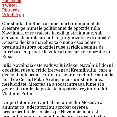
Facebook
Twitter
Pinterest
WhatsApp
O instanta din Rusia a emis marti un mandat de
arestare pe numele politicianei de opozitie Iulia
Navalnaia, care traieste in exil in strainatate, sub
acuzatia de implicare intr-o „organizatie extremista”.
Aceasta decizie marcheaza o noua escaladare a
presiunii asupra opozitiei ruse si ridica semne de
intrebare cu privire la viitorul miscarii de opozitie in
Rusia.
Iulia Navalnaia este vaduva lui Alexei Navalnii, liderul
opozitiei ruse si critic frecvent al Kremlinului, care a
decedat in februarie intr-un lagar de detentie situat la
nord de Cercul Polar Arctic, in circumstante inca
neelucidate. Moartea sa a socat intreaga lume si a
generat o unda de proteste impotriva regimului lui
Vladimir Putin.
Un purtator de cuvant al instantei din Moscova a
anuntat ca judecatorii au aprobat cererea
procurorului de a o plasa pe Navalnaia in arest
preventiv, conform agentiei de presa ruse Interfax.