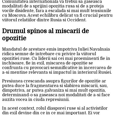
Comunitatea internationala va trebui sa gaseasca
modalitati de a sprijini opozitia rusa si de a proteja
vocile disidente, fara a escalada si mai mult tensiunile
cu Moscova. Acest echilibru delicat va fi crucial pentru
viitorul relatiilor dintre Rusia si Occident.
Drumul spinos al miscarii de
opozitie
Mandatul de arestare emis impotriva Iuliei Navalnaia
ridica semne de intrebare cu privire la viitorul
opozitiei ruse. Cu liderii sai cei mai proeminenti fie in
inchisoare, fie in exil, miscarea de opozitie se
confrunta cu provocari semnificative in incercarea de
a-si mentine relevanta si impactul in interiorul Rusiei.
Presiunea crescanda asupra figurilor de opozitie ar
putea duce la fragmentarea si slabirea miscarii, sau,
dimpotriva, ar putea galvaniza si mai mult opozitia,
determinand-o sa gaseasca noi modalitati de a-si face
auzita vocea in ciuda represiunii.
In acest context, rolul diasporei ruse si al activistilor
din exil devine din ce in ce mai important. Ei vor