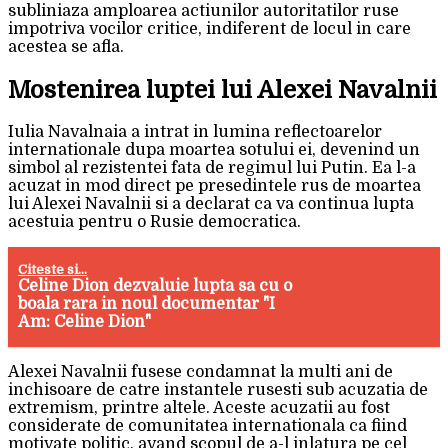
subliniaza amploarea actiunilor autoritatilor ruse
impotriva vocilor critice, indiferent de locul in care
acestea se afla.
Mostenirea luptei lui Alexei Navalnii
Iulia Navalnaia a intrat in lumina reflectoarelor
internationale dupa moartea sotului ei, devenind un
simbol al rezistentei fata de regimul lui Putin. Ea l-a
acuzat in mod direct pe presedintele rus de moartea
lui Alexei Navalnii si a declarat ca va continua lupta
acestuia pentru o Rusie democratica.
Citeste si...
Celine Dion dezvaluie lupta sa cu o
boala rara in noul documentar "I
Am: Celine Dion"
Alexei Navalnii fusese condamnat la multi ani de
inchisoare de catre instantele rusesti sub acuzatia de
extremism, printre altele. Aceste acuzatii au fost
considerate de comunitatea internationala ca fiind
motivate politic, avand scopul de a-l inlatura pe cel