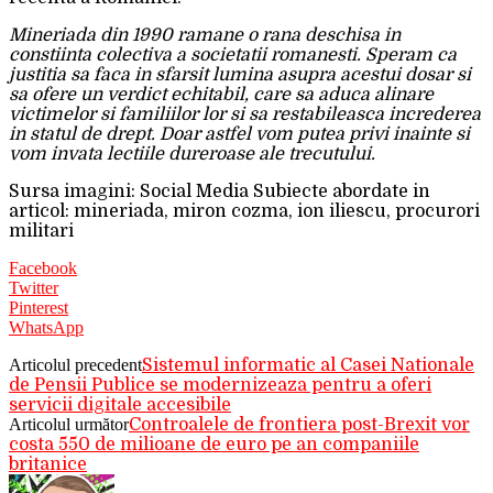
Mineriada din 1990 ramane o rana deschisa in
constiinta colectiva a societatii romanesti. Speram ca
justitia sa faca in sfarsit lumina asupra acestui dosar si
sa ofere un verdict echitabil, care sa aduca alinare
victimelor si familiilor lor si sa restabileasca increderea
in statul de drept. Doar astfel vom putea privi inainte si
vom invata lectiile dureroase ale trecutului.
Sursa imagini: Social Media Subiecte abordate in
articol: mineriada, miron cozma, ion iliescu, procurori
militari
Facebook
Twitter
Pinterest
WhatsApp
Articolul precedent
Sistemul informatic al Casei Nationale
de Pensii Publice se modernizeaza pentru a oferi
servicii digitale accesibile
Articolul următor
Controalele de frontiera post-Brexit vor
costa 550 de milioane de euro pe an companiile
britanice