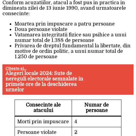
Conform acuzatiilor, atacul a fost pus in practica in
dimineata zilei de 13 iunie 1990, avand urmatoarele
consecinte:
Moartea prin impuscare a patru persoane
Doua persoane violate
Vatamarea integritatii fizice sau psihice a unui
numar total de 1.388 de persoane
Privarea de dreptul fundamental la libertate, din
motive de ordin politic, a unui numar total de
1.250 de persoane
Citeste si...
Alegeri locale 2024: Sute de
nereguli electorale semnalate in
primele ore de la deschiderea
urnelor
Consecinte ale
Numar de
atacului
persoane
Morti prin impuscare
4
Persoane violate
2