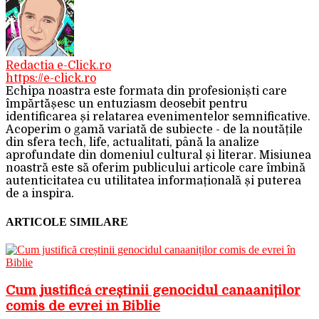
Redactia e-Click.ro
https://e-click.ro
Echipa noastra este formata din profesioniști care
împărtășesc un entuziasm deosebit pentru
identificarea și relatarea evenimentelor semnificative.
Acoperim o gamă variată de subiecte - de la noutățile
din sfera tech, life, actualitati, până la analize
aprofundate din domeniul cultural și literar. Misiunea
noastră este să oferim publicului articole care îmbină
autenticitatea cu utilitatea informațională și puterea
de a inspira.
ARTICOLE SIMILARE
Cum justifică creștinii genocidul canaaniților
comis de evrei în Biblie