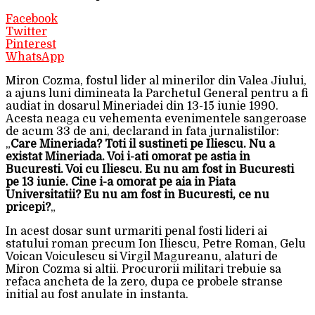
Facebook
Twitter
Pinterest
WhatsApp
Miron Cozma, fostul lider al minerilor din Valea Jiului,
a ajuns luni dimineata la Parchetul General pentru a fi
audiat in dosarul Mineriadei din 13-15 iunie 1990.
Acesta neaga cu vehementa evenimentele sangeroase
de acum 33 de ani, declarand in fata jurnalistilor:
„
Care Mineriada? Toti il sustineti pe Iliescu. Nu a
existat Mineriada. Voi i-ati omorat pe astia in
Bucuresti. Voi cu Iliescu. Eu nu am fost in Bucuresti
pe 13 iunie. Cine i-a omorat pe aia in Piata
Universitatii? Eu nu am fost in Bucuresti, ce nu
pricepi?
„
In acest dosar sunt urmariti penal fosti lideri ai
statului roman precum Ion Iliescu, Petre Roman, Gelu
Voican Voiculescu si Virgil Magureanu, alaturi de
Miron Cozma si altii. Procurorii militari trebuie sa
refaca ancheta de la zero, dupa ce probele stranse
initial au fost anulate in instanta.