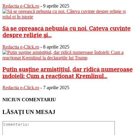
Redactia e-Click.ro
-
9 aprilie 2025
Să se oprească nebunia cu noi. Câteva cuvinte
despre religie și...
Redactia e-Click.ro
-
8 aprilie 2025
Putin susține armistițiul, dar ridică numeroase
îndoieli: Cum a reacționat Kremlinul...
Redactia e-Click.ro
-
7 aprilie 2025
NICIUN COMENTARIU
LĂSAȚI UN MESAJ