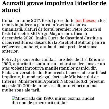
Acuzatii grave impotriva liderilor de
atunci
Initial, in iunie 2017, fostul presedinte
Ion Iliescu
a fost
trimis in judecata pentru infractiuni contra
umanitatii, alaturi de fostul premier Petre Roman si
fostul director SRI Virgil Magureanu. Insa in
decembrie 2020, Inalta Curte de Casatie si Justitie a
decis restituirea dosarului la Parchetul Militar pentru
refacerea anchetei, anuland toate probele stranse
anterior.
Potrivit procurorilor militari, in zilele de 11 si 12 iunie
1990, autoritatile statului au hotarat sa declanseze un
atac violent impotriva manifestantilor pasnici din
Piata Universitatii din Bucuresti. In acest atac ar fi fost
implicate, in mod nelegal, forte ale Ministerului de
Interne, Ministerului Apararii Nationale, SRI, precum
si peste 10.000 de mineri si alti muncitori din mai
multe zone ale tarii.