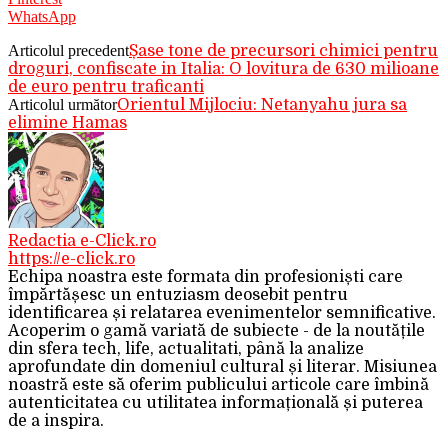
WhatsApp
Articolul precedent
Șase tone de precursori chimici pentru
droguri, confiscate in Italia: O lovitura de 630 milioane
de euro pentru traficanti
Articolul următor
Orientul Mijlociu: Netanyahu jura sa
elimine Hamas
Redactia e-Click.ro
https://e-click.ro
Echipa noastra este formata din profesioniști care
împărtășesc un entuziasm deosebit pentru
identificarea și relatarea evenimentelor semnificative.
Acoperim o gamă variată de subiecte - de la noutățile
din sfera tech, life, actualitati, până la analize
aprofundate din domeniul cultural și literar. Misiunea
noastră este să oferim publicului articole care îmbină
autenticitatea cu utilitatea informațională și puterea
de a inspira.