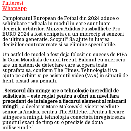
Pinterest
WhatsApp
Campionatul European de Fotbal din 2024 aduce o
schimbare radicala in modul in care sunt luate
deciziile arbitrilor. Mingea Adidas Fussballliebe Pro
EURO 2024 a fost echipata cu un microcip si senzori
de ultima generatie. Scopul? Sa ajute in luarea
deciziilor controversate si sa elimine speculatiile.
Un astfel de model a fost deja folosit cu succes de FIFA
la Cupa Mondiala de anul trecut. Balonul cu microcip
are un sistem de detectare care acopera toata
suprafata sa, conform The Times. Tehnologia ii va
ajuta pe arbitri si pe asistentii video (VAR) in situatii de
hent, ofsaid sau penalti.
„
Senzorul din minge are o tehnologie incredibil de
sofisticata – este reglat pentru a oferi un nivel fara
precedent de intelegere a fiecarui element al miscarii
mingii
„, a declarat Marc Makowski, vicepresedinte
senior la Adidas, pentru The Athletic. „Pentru fiecare
atingere a mingii, tehnologia conectata inregistreaza
punctul exact de timp cu o precizie de doua
milisecunde.”