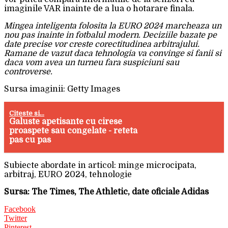
imaginile VAR inainte de a lua o hotarare finala.
Mingea inteligenta folosita la EURO 2024 marcheaza un
nou pas inainte in fotbalul modern. Deciziile bazate pe
date precise vor creste corectitudinea arbitrajului.
Ramane de vazut daca tehnologia va convinge si fanii si
daca vom avea un turneu fara suspiciuni sau
controverse.
Sursa imaginii: Getty Images
Citeste si...
Galuste apetisante cu cirese
proaspete sau congelate - reteta
pas cu pas
Subiecte abordate in articol: minge microcipata,
arbitraj, EURO 2024, tehnologie
Sursa: The Times, The Athletic, date oficiale Adidas
Facebook
Twitter
Pinterest