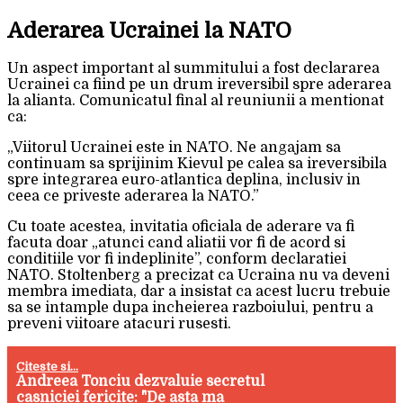
Aderarea Ucrainei la NATO
Un aspect important al summitului a fost declararea
Ucrainei ca fiind pe un drum ireversibil spre aderarea
la alianta. Comunicatul final al reuniunii a mentionat
ca:
„Viitorul Ucrainei este in NATO. Ne angajam sa
continuam sa sprijinim Kievul pe calea sa ireversibila
spre integrarea euro-atlantica deplina, inclusiv in
ceea ce priveste aderarea la NATO.”
Cu toate acestea, invitatia oficiala de aderare va fi
facuta doar „atunci cand aliatii vor fi de acord si
conditiile vor fi indeplinite”, conform declaratiei
NATO. Stoltenberg a precizat ca Ucraina nu va deveni
membra imediata, dar a insistat ca acest lucru trebuie
sa se intample dupa incheierea razboiului, pentru a
preveni viitoare atacuri rusesti.
Citeste si...
Andreea Tonciu dezvaluie secretul
casniciei fericite: "De asta ma