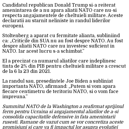
Candidatul republican Donald Trump si-a reiterat
amenintarea de a nu apara aliatii NATO care nu-si
respecta angajamentele de cheltuieli militare. Aceste
declaratii au starnit neliniste in randul liderilor
europeni.
Stoltenberg a aparat cu fermitate alianta, subliniind
ca: „Criticile din SUA nu au fost despre NATO. Au fost
despre aliatii NATO care nu investesc suficient in
NATO. Iar acest lucru s-a schimbat.”
El a precizat ca numarul aliatilor care indeplinesc
tinta de 2% din PIB pentru cheltuieli militare a crescut
de la 6 la 23 din 2021.
La randul sau, presedintele Joe Biden a subliniat
importanta NATO, afirmand: „Putem si vom apara
fiecare centimetru de teritoriu NATO, si o vom face
impreuna.”
Summitul NATO de la Washington a reafirmat sprijinul
ferm pentru Ucraina si angajamentul aliatilor de a-si
consolida capacitatile defensive in fata amenintarii
rusesti. Ramane de vazut cum se vor concretiza aceste
promisiuni si care va fi impactul lor asupra evolutiei