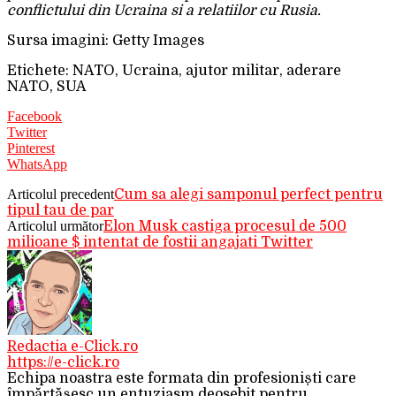
conflictului din Ucraina si a relatiilor cu Rusia.
Sursa imagini: Getty Images
Etichete: NATO, Ucraina, ajutor militar, aderare
NATO, SUA
Facebook
Twitter
Pinterest
WhatsApp
Articolul precedent
Cum sa alegi samponul perfect pentru
tipul tau de par
Articolul următor
Elon Musk castiga procesul de 500
milioane $ intentat de fostii angajati Twitter
Redactia e-Click.ro
https://e-click.ro
Echipa noastra este formata din profesioniști care
împărtășesc un entuziasm deosebit pentru