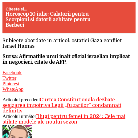
Citeste si...
Horoscop 10 iulie: Calatorii pentru
Scorpioni si datorii achitate pentru
Berbeci
Subiecte abordate in articol: ostatici Gaza conflict
Israel Hamas
Sursa: Afirmatiile unui inalt oficial israelian implicat
in negocieri, citate de AFP.
Facebook
Twitter
Pinterest
WhatsApp
Articolul precedent
Curtea Constitutionala dezbate
sesizarea impotriva Legii „fugarilor” condamnati
definitiv
Articolul următor
Blugi pentru femei in 2024: Cele mai
stilate modele ale noului sezon