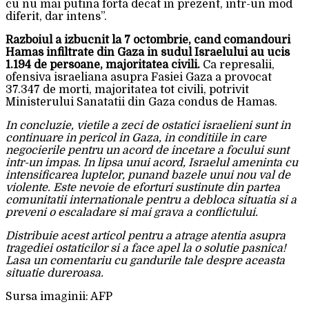
cu nu mai putina forta decat in prezent, intr-un mod
diferit, dar intens”.
Razboiul a izbucnit la 7 octombrie, cand comandouri
Hamas infiltrate din Gaza in sudul Israelului au ucis
1.194 de persoane, majoritatea civili.
Ca represalii,
ofensiva israeliana asupra Fasiei Gaza a provocat
37.347 de morti, majoritatea tot civili, potrivit
Ministerului Sanatatii din Gaza condus de Hamas.
In concluzie, vietile a zeci de ostatici israelieni sunt in
continuare in pericol in Gaza, in conditiile in care
negocierile pentru un acord de incetare a focului sunt
intr-un impas. In lipsa unui acord, Israelul ameninta cu
intensificarea luptelor, punand bazele unui nou val de
violente. Este nevoie de eforturi sustinute din partea
comunitatii internationale pentru a debloca situatia si a
preveni o escaladare si mai grava a conflictului.
Distribuie acest articol pentru a atrage atentia asupra
tragediei ostaticilor si a face apel la o solutie pasnica!
Lasa un comentariu cu gandurile tale despre aceasta
situatie dureroasa.
Sursa imaginii: AFP