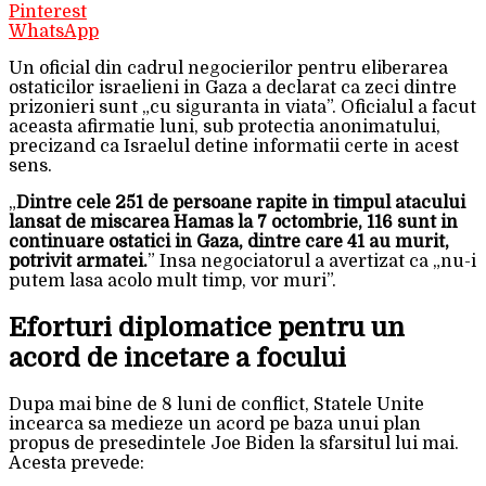
Pinterest
WhatsApp
Un oficial din cadrul negocierilor pentru eliberarea
ostaticilor israelieni in Gaza a declarat ca zeci dintre
prizonieri sunt „cu siguranta in viata”. Oficialul a facut
aceasta afirmatie luni, sub protectia anonimatului,
precizand ca Israelul detine informatii certe in acest
sens.
„
Dintre cele 251 de persoane rapite in timpul atacului
lansat de miscarea Hamas la 7 octombrie, 116 sunt in
continuare ostatici in Gaza, dintre care 41 au murit,
potrivit armatei.
” Insa negociatorul a avertizat ca „nu-i
putem lasa acolo mult timp, vor muri”.
Eforturi diplomatice pentru un
acord de incetare a focului
Dupa mai bine de 8 luni de conflict, Statele Unite
incearca sa medieze un acord pe baza unui plan
propus de presedintele Joe Biden la sfarsitul lui mai.
Acesta prevede: