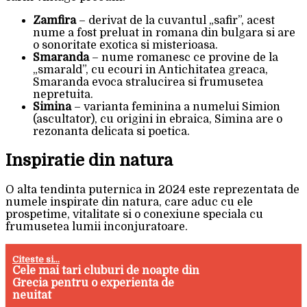
Zamfira
– derivat de la cuvantul „safir”, acest
nume a fost preluat in romana din bulgara si are
o sonoritate exotica si misterioasa.
Smaranda
– nume romanesc ce provine de la
„smarald”, cu ecouri in Antichitatea greaca,
Smaranda evoca stralucirea si frumusetea
nepretuita.
Simina
– varianta feminina a numelui Simion
(ascultator), cu origini in ebraica, Simina are o
rezonanta delicata si poetica.
Inspiratie din natura
O alta tendinta puternica in 2024 este reprezentata de
numele inspirate din natura, care aduc cu ele
prospetime, vitalitate si o conexiune speciala cu
frumusetea lumii inconjuratoare.
Citeste si...
Cele mai tari cluburi de noapte din
Grecia pentru o experienta de
neuitat