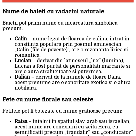
Nume de baieti cu radacini naturale
Baietii pot primi nume cu incarcatura simbolica
precum:
Calin
– nume legat de floarea de calina, intrat in
constiinta populara prin poemul eminescian
„Calin (file de poveste)”, are o rezonanta lirica si
romantica.
Lucian
– derivat din latinescul „lux” (lumina),
Lucian a fost purtat de personalitati marcante si
are o aura stralucitoare si puternica.
Dalian
– derivat de la numele de floare Dalia,
acest prenume are o sonoritate exotica si o alura
nobiliara.
Fete cu nume florale sau celeste
Fetitele pot fi botezate cu nume gratioase precum:
Raisa
– intalnit in spatiul slav, arab sau israelian,
acest nume are conexiuni cu zeita Hera, cu
semnificatii precum „trandafir” sau „conducator”.