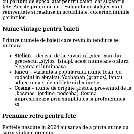
cu parfum de epoca, atat pentru baieti, cat si pentru
fete. Aceste prenume cu rezonanta nostalgica sunt
reinventate si readuse in actualitate, cucerind inimile
parintilor.
Nume vintage pentru baieti
Printre numele de baieti care revin in tendinte se
numara:
Stelian
– derivat de la cuvantul „stea” sau din
grecescul „stylos” (stalp), acest nume are o alura
eleganta si luminoasa.
Iancu
– varianta a popularului nume Ioan, cu
radacini in ebraicul Yochanan (gratios), Iancu
aduce un aer de noblete si distinctie.
Cosma
– nume de origine greaca, provenind de la
„kosmos” (ordine, podoaba), Cosma
impresioneaza prin simplitatea si profunzimea
sa.
Prenume retro pentru fete
Fetitele nascute in 2024 au sansa de a purta nume cu
sarm vintage precum: