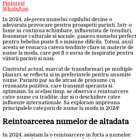
Pinterest
WhatsApp
In 2024, alegerea numelui copilului devine o
adevarata provocare pentru proaspetii parinti. Intr-o
lume in continua schimbare, influentata de trenduri,
fenomene culturale si sociale, gasirea numelui perfect
pentru bebelus poate fi o misiune dificila. Totusi, anul
acesta se remarca cateva tendinte clare in materie de
nume la moda, care pot fi o sursa de inspiratie pentru
viitorii parinti si nasi.
Contextul actual, marcat de transformari pe multiple
planuri, se reflecta si in preferintele pentru anumite
nume. Parintii par sa fie atrasi de prenume cu
rezonanta pozitiva, care transmit speranta si
optimism. In acelasi timp, se observa o reintoarcere
catre nume cu traditie, dar si o deschidere catre
influente internationale. Sa exploram impreuna
principalele categorii de nume la moda in 2024!
Reintoarcerea numelor de altadata
In 2024, asistam la o reintoarcere in forta a numelor