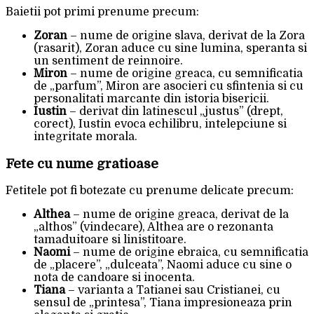
Baietii pot primi prenume precum:
Zoran
– nume de origine slava, derivat de la Zora
(rasarit), Zoran aduce cu sine lumina, speranta si
un sentiment de reinnoire.
Miron
– nume de origine greaca, cu semnificatia
de „parfum”, Miron are asocieri cu sfintenia si cu
personalitati marcante din istoria bisericii.
Iustin
– derivat din latinescul „justus” (drept,
corect), Iustin evoca echilibru, intelepciune si
integritate morala.
Fete cu nume gratioase
Fetitele pot fi botezate cu prenume delicate precum:
Althea
– nume de origine greaca, derivat de la
„althos” (vindecare), Althea are o rezonanta
tamaduitoare si linistitoare.
Naomi
– nume de origine ebraica, cu semnificatia
de „placere”, „dulceata”, Naomi aduce cu sine o
nota de candoare si inocenta.
Tiana
– varianta a Tatianei sau Cristianei, cu
sensul de „printesa”, Tiana impresioneaza prin