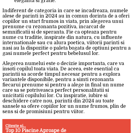
eleganta si gratie.
Indiferent de categoria in care se incadreaza, numele
alese de parinti in 2024 au in comun dorinta de a oferi
copiilor un start frumos in viata, prin alegerea unui
prenume cu rezonanta pozitiva, incarcat de
semnificatii si de speranta. Fie ca opteaza pentru
nume cu traditie, inspirate din natura, cu influente
internationale sau cu alura poetica, viitorii parinti si
nasi au la dispozitie o paleta bogata de optiuni pentru a
gasi numele perfect pentru bebelusul lor.
Alegerea numelui este o decizie importanta, care va
insoti copilul toata viata. De aceea, este esential ca
parintii sa acorde timpul necesar pentru a explora
variantele disponibile, pentru a simti rezonanta
fiecarui prenume si pentru a alege in final un nume
care sa se potriveasca perfect personalitatii si
unicitatii copilului lor. Cu inspiratie, iubire si
deschidere catre nou, parintii din 2024 au toate
sansele sa ofere copiilor lor un nume frumos, plin de
sens si de promisiuni pentru viitor.
Citeste si...
Top 10 Piscine Aproape de