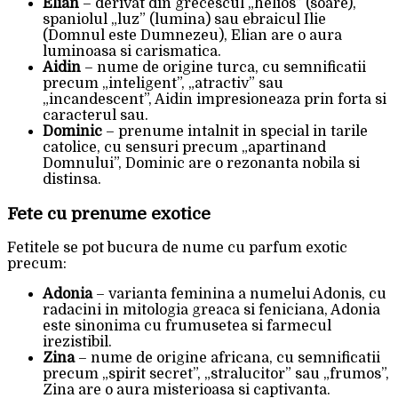
Elian
– derivat din grecescul „helios” (soare),
spaniolul „luz” (lumina) sau ebraicul Ilie
(Domnul este Dumnezeu), Elian are o aura
luminoasa si carismatica.
Aidin
– nume de origine turca, cu semnificatii
precum „inteligent”, „atractiv” sau
„incandescent”, Aidin impresioneaza prin forta si
caracterul sau.
Dominic
– prenume intalnit in special in tarile
catolice, cu sensuri precum „apartinand
Domnului”, Dominic are o rezonanta nobila si
distinsa.
Fete cu prenume exotice
Fetitele se pot bucura de nume cu parfum exotic
precum:
Adonia
– varianta feminina a numelui Adonis, cu
radacini in mitologia greaca si feniciana, Adonia
este sinonima cu frumusetea si farmecul
irezistibil.
Zina
– nume de origine africana, cu semnificatii
precum „spirit secret”, „stralucitor” sau „frumos”,
Zina are o aura misterioasa si captivanta.