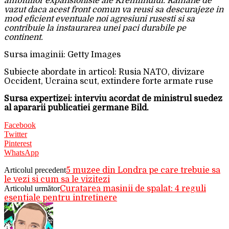
ambitiilor expansioniste ale Kremlinului. Ramane de
vazut daca acest front comun va reusi sa descurajeze in
mod eficient eventuale noi agresiuni rusesti si sa
contribuie la instaurarea unei paci durabile pe
continent.
Sursa imaginii: Getty Images
Subiecte abordate in articol: Rusia NATO, divizare
Occident, Ucraina scut, extindere forte armate ruse
Sursa expertizei: interviu acordat de ministrul suedez
al apararii publicatiei germane Bild.
Facebook
Twitter
Pinterest
WhatsApp
Articolul precedent
5 muzee din Londra pe care trebuie sa
le vezi si cum sa le vizitezi
Articolul următor
Curatarea masinii de spalat: 4 reguli
esentiale pentru intretinere