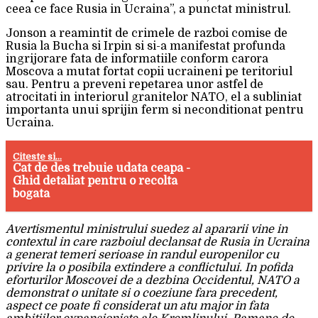
ceea ce face Rusia in Ucraina”, a punctat ministrul.
Jonson a reamintit de crimele de razboi comise de
Rusia la Bucha si Irpin si si-a manifestat profunda
ingrijorare fata de informatiile conform carora
Moscova a mutat fortat copii ucraineni pe teritoriul
sau. Pentru a preveni repetarea unor astfel de
atrocitati in interiorul granitelor NATO, el a subliniat
importanta unui sprijin ferm si neconditionat pentru
Ucraina.
Citeste si...
Cat de des trebuie udata ceapa -
Ghid detaliat pentru o recolta
bogata
Avertismentul ministrului suedez al apararii vine in
contextul in care razboiul declansat de Rusia in Ucraina
a generat temeri serioase in randul europenilor cu
privire la o posibila extindere a conflictului. In pofida
eforturilor Moscovei de a dezbina Occidentul, NATO a
demonstrat o unitate si o coeziune fara precedent,
aspect ce poate fi considerat un atu major in fata