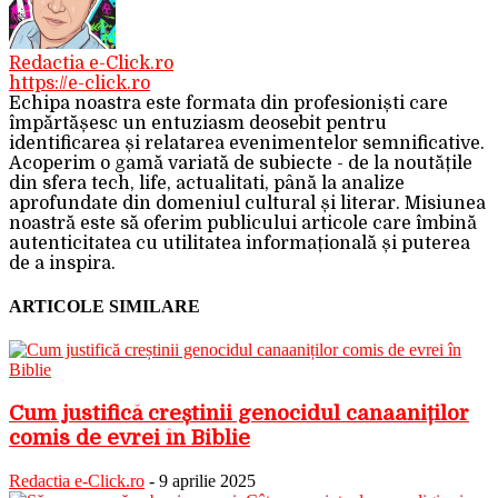
Redactia e-Click.ro
https://e-click.ro
Echipa noastra este formata din profesioniști care
împărtășesc un entuziasm deosebit pentru
identificarea și relatarea evenimentelor semnificative.
Acoperim o gamă variată de subiecte - de la noutățile
din sfera tech, life, actualitati, până la analize
aprofundate din domeniul cultural și literar. Misiunea
noastră este să oferim publicului articole care îmbină
autenticitatea cu utilitatea informațională și puterea
de a inspira.
ARTICOLE SIMILARE
Cum justifică creștinii genocidul canaaniților
comis de evrei în Biblie
Redactia e-Click.ro
-
9 aprilie 2025