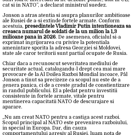
cat si in NATO”, a declarat ministrul suedez.
Jonson a atras atentia si asupra planurilor ambitioase
ale Rusiei de a-si extinde fortele armate. Conform
acestuia,
presedintele Vladimir Putin intentioneaza sa
creasca numarul de soldati de la un milion la 1,3
milioane pana in 2026
. De asemenea, oficialul si-a
exprimat ingrijorarea cu privire la potentiala
amenintare sporita la adresa Georgiei si Moldovei,
state ale caror teritorii sunt partial ocupate de Rusia.
Chiar daca a recunoscut severitatea mediului de
securitate actual, catalogandu-l drept cea mai mare
provocare de la Al Doilea Razboi Mondial incoace, Pål
Jonson a tinut sa precizeze ca scopul nu este de a
genera panica, ci de a creste gradul de constientizare
in randul publicului. El a pledat pentru investitii
consistente in fortele armate, vitale pentru
mentinerea capacitatii NATO de descurajare si
aparare.
„Nu am creat NATO pentru a castiga acest razboi.
Scopul principal al NATO este prevenirea razboiului,
in special in Europa. Dar, din cauza
comportamentului agresiv al Rusiei, luam nota de