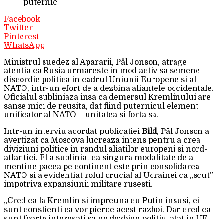
puternic
Facebook
Twitter
Pinterest
WhatsApp
Ministrul suedez al Apararii, Pål Jonson, atrage
atentia ca Rusia urmareste in mod activ sa semene
discordie politica in cadrul Uniunii Europene si al
NATO, intr-un efort de a dezbina aliantele occidentale.
Oficialul subliniaza insa ca demersul Kremlinului are
sanse mici de reusita, dat fiind puternicul element
unificator al NATO – unitatea si forta sa.
Intr-un interviu acordat publicatiei
Bild
, Pål Jonson a
avertizat ca Moscova lucreaza intens pentru a crea
diviziuni politice in randul aliatilor europeni si nord-
atlantici. El a subliniat ca singura modalitate de a
mentine pacea pe continent este prin consolidarea
NATO si a evidentiat rolul crucial al Ucrainei ca „scut”
impotriva expansiunii militare rusesti.
„Cred ca la Kremlin si impreuna cu Putin insusi, ei
sunt constienti ca vor pierde acest razboi. Dar cred ca
sunt foarte interesati sa ne dezbine politic, atat in UE,