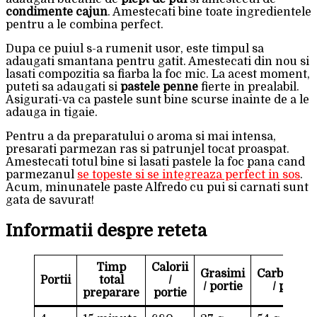
condimente cajun
. Amestecati bine toate ingredientele
pentru a le combina perfect.
Dupa ce puiul s-a rumenit usor, este timpul sa
adaugati smantana pentru gatit. Amestecati din nou si
lasati compozitia sa fiarba la foc mic. La acest moment,
puteti sa adaugati si
pastele penne
fierte in prealabil.
Asigurati-va ca pastele sunt bine scurse inainte de a le
adauga in tigaie.
Pentru a da preparatului o aroma si mai intensa,
presarati parmezan ras si patrunjel tocat proaspat.
Amestecati totul bine si lasati pastele la foc pana cand
parmezanul
se topeste si se integreaza perfect in sos
.
Acum, minunatele paste Alfredo cu pui si carnati sunt
gata de savurat!
Informatii despre reteta
Timp
Calorii
Grasimi
Carbohidra
Portii
total
/
/ portie
/ portie
preparare
portie