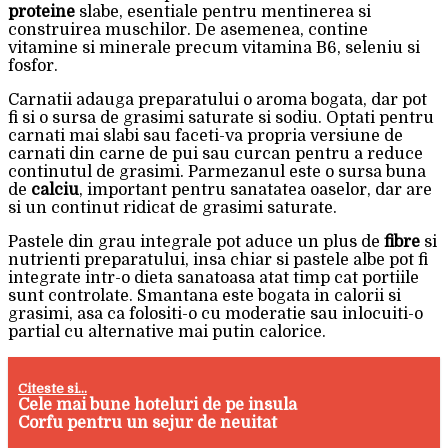
proteine
slabe, esentiale pentru mentinerea si
construirea muschilor. De asemenea, contine
vitamine si minerale precum vitamina B6, seleniu si
fosfor.
Carnatii adauga preparatului o aroma bogata, dar pot
fi si o sursa de grasimi saturate si sodiu. Optati pentru
carnati mai slabi sau faceti-va propria versiune de
carnati din carne de pui sau curcan pentru a reduce
continutul de grasimi. Parmezanul este o sursa buna
de
calciu
, important pentru sanatatea oaselor, dar are
si un continut ridicat de grasimi saturate.
Pastele din grau integrale pot aduce un plus de
fibre
si
nutrienti preparatului, insa chiar si pastele albe pot fi
integrate intr-o dieta sanatoasa atat timp cat portiile
sunt controlate. Smantana este bogata in calorii si
grasimi, asa ca folositi-o cu moderatie sau inlocuiti-o
partial cu alternative mai putin calorice.
Citeste si...
Cele mai bune hoteluri de pe insula
Corfu pentru un sejur de neuitat