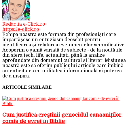
Redactia e-Click.ro
https://e-click.ro
Echipa noastra este formata din profesioniști care
împărtășesc un entuziasm deosebit pentru
identificarea și relatarea evenimentelor semnificative.
Acoperim o gamă variată de subiecte - de la noutățile
din sfera tech, life, actualitati, până la analize
aprofundate din domeniul cultural și literar. Misiunea
noastră este să oferim publicului articole care îmbină
autenticitatea cu utilitatea informațională și puterea
de a inspira.
ARTICOLE SIMILARE
Cum justifică creștinii genocidul canaaniților
comis de evrei în Biblie