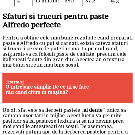
4
15 minute
680
37 g
54 g
Sfaturi si trucuri pentru paste
Alfredo perfecte
Pentru a obtine cele mai bune rezultate cand preparati
pastele Alfredo cu pui si carnati, exista cateva sfaturi
si trucuri pe care le puteti urma. In primul rand,
asigurati-va ca folositi paste de calitate, precum cele
italienesti facute din grau dur. Acestea au o textura
mai buna si retin mai bine sosul.
Citeste si...
O întrebare simplă: De ce ni se face
rău când citim în mașină?
Un alt sfat este sa fierbeti pastele
„al dente”
, adica sa
ramana usor tari in mijloc. Acest lucru va permite
pastelor sa isi pastreze textura si sa nu devina prea
moi cand le amestecati cu sosul. De asemenea,
rezervati putina apa de la fierberea pastelor pentru a