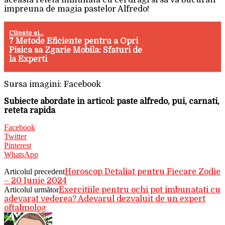
impreuna de magia pastelor Alfredo!
Citeste si...
7 Metode Eficiente pentru a Opri
Pisica sa Zgarie Mobila: Sfaturi de
la Experti
Sursa imagini: Facebook
Subiecte abordate in articol: paste alfredo, pui, carnati,
reteta rapida
Facebook
Twitter
Pinterest
WhatsApp
Articolul precedent
Horoscop Detaliat pentru Fiecare Zodie
– 20 Iunie 2024
Articolul următor
Exercitiile pentru ochi pot imbunatati cu
adevarat vederea? Adevarul dezvaluit de un expert
oftalmolog