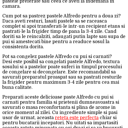
pastele preferate sau ceea ce aveti la indemana in
camara.
Cum pot sa pastrez pastele Alfredo pentru a doua zi?
Daca aveti resturi, lasati pastele sa se raceasca
complet si apoi transferati-le intr-un recipient etans si
pastrati-le la frigider timp de pana la 3-4 zile. Cand
doriti sa le reincalziti, adaugati putin lapte sau supa de
pui si amestecati bine pentru a readuce sosul la
consistenta dorita.
Pot sa congelez pastele Alfredo cu pui si carnati?
Desi este posibil sa congelati pastele Alfredo, textura
sosului si a pastelor poate suferi in timpul procesului
de congelare si decongelare. Este recomandabil sa
savurati preparatul proaspat sau sa pastrati resturile
la frigider pentru maximum 3-4 zile pentru cea mai
buna calitate.
Preparati aceste delicioase paste Alfredo cu pui si
carnati pentru familia si prietenii dumneavoastra si
savurati o masa reconfortanta si plina de arome in
orice moment al zilei. Cu ingrediente simple si pasi
usor de urmat, aceasta
reteta este perfecta
chiar si
pentru bucatarii incepatori. Nu uitati sa impartasiti
aceasta reteta minunata cu cei dragi si sa va bucurati