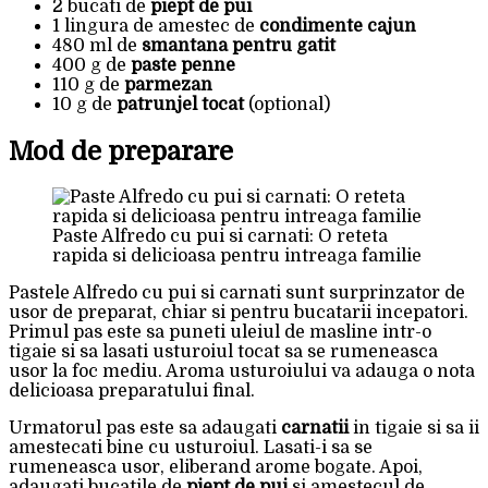
2 bucati de
piept de pui
1 lingura de amestec de
condimente cajun
480 ml de
smantana pentru gatit
400 g de
paste penne
110 g de
parmezan
10 g de
patrunjel tocat
(optional)
Mod de preparare
Paste Alfredo cu pui si carnati: O reteta
rapida si delicioasa pentru intreaga familie
Pastele Alfredo cu pui si carnati sunt surprinzator de
usor de preparat, chiar si pentru bucatarii incepatori.
Primul pas este sa puneti uleiul de masline intr-o
tigaie si sa lasati usturoiul tocat sa se rumeneasca
usor la foc mediu. Aroma usturoiului va adauga o nota
delicioasa preparatului final.
Urmatorul pas este sa adaugati
carnatii
in tigaie si sa ii
amestecati bine cu usturoiul. Lasati-i sa se
rumeneasca usor, eliberand arome bogate. Apoi,
adaugati bucatile de
piept de pui
si amestecul de