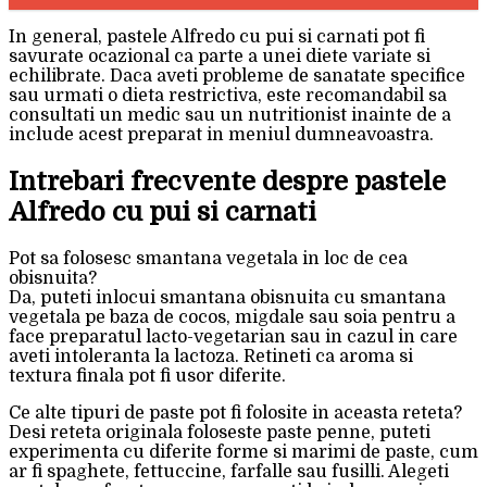
In general, pastele Alfredo cu pui si carnati pot fi
savurate ocazional ca parte a unei diete variate si
echilibrate. Daca aveti probleme de sanatate specifice
sau urmati o dieta restrictiva, este recomandabil sa
consultati un medic sau un nutritionist inainte de a
include acest preparat in meniul dumneavoastra.
Intrebari frecvente despre pastele
Alfredo cu pui si carnati
Pot sa folosesc smantana vegetala in loc de cea
obisnuita?
Da, puteti inlocui smantana obisnuita cu smantana
vegetala pe baza de cocos, migdale sau soia pentru a
face preparatul lacto-vegetarian sau in cazul in care
aveti intoleranta la lactoza. Retineti ca aroma si
textura finala pot fi usor diferite.
Ce alte tipuri de paste pot fi folosite in aceasta reteta?
Desi reteta originala foloseste paste penne, puteti
experimenta cu diferite forme si marimi de paste, cum
ar fi spaghete, fettuccine, farfalle sau fusilli. Alegeti