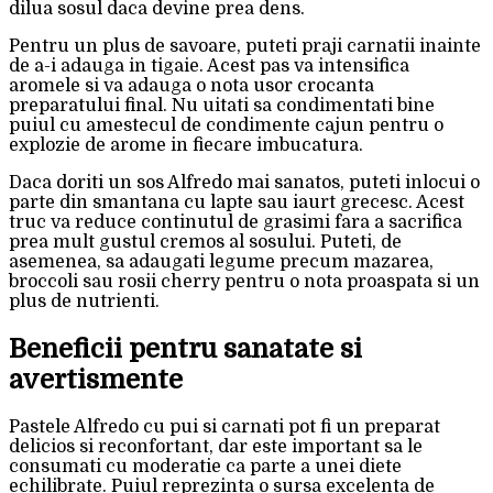
dilua sosul daca devine prea dens.
Pentru un plus de savoare, puteti praji carnatii inainte
de a-i adauga in tigaie. Acest pas va intensifica
aromele si va adauga o nota usor crocanta
preparatului final. Nu uitati sa condimentati bine
puiul cu amestecul de condimente cajun pentru o
explozie de arome in fiecare imbucatura.
Daca doriti un sos Alfredo mai sanatos, puteti inlocui o
parte din smantana cu lapte sau iaurt grecesc. Acest
truc va reduce continutul de grasimi fara a sacrifica
prea mult gustul cremos al sosului. Puteti, de
asemenea, sa adaugati legume precum mazarea,
broccoli sau rosii cherry pentru o nota proaspata si un
plus de nutrienti.
Beneficii pentru sanatate si
avertismente
Pastele Alfredo cu pui si carnati pot fi un preparat
delicios si reconfortant, dar este important sa le
consumati cu moderatie ca parte a unei diete
echilibrate. Puiul reprezinta o sursa excelenta de