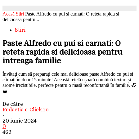
Acasă
Stiri
Paste Alfredo cu pui si carnati: O reteta rapida si
delicioasa pentru...
Stiri
Paste Alfredo cu pui si carnati: O
reteta rapida si delicioasa pentru
intreaga familie
Învățați cum să preparați cele mai delicioase paste Alfredo cu pui și
cârnați în doar 15 minute! Această rețetă ușoară combină texturi și
arome irezistibile, perfecte pentru o masă reconfortantă în familie. 🍝
❤️
De către
Redactia e-Click.ro
-
20 iunie 2024
0
469