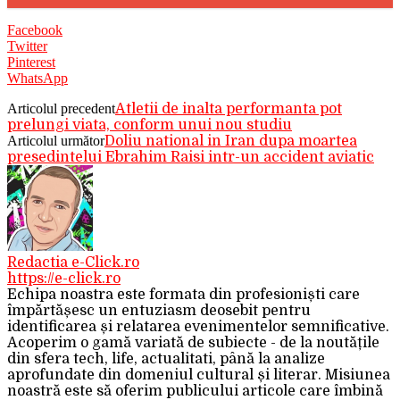
Facebook
Twitter
Pinterest
WhatsApp
Articolul precedent
Atletii de inalta performanta pot
prelungi viata, conform unui nou studiu
Articolul următor
Doliu national in Iran dupa moartea
presedintelui Ebrahim Raisi intr-un accident aviatic
Redactia e-Click.ro
https://e-click.ro
Echipa noastra este formata din profesioniști care
împărtășesc un entuziasm deosebit pentru
identificarea și relatarea evenimentelor semnificative.
Acoperim o gamă variată de subiecte - de la noutățile
din sfera tech, life, actualitati, până la analize
aprofundate din domeniul cultural și literar. Misiunea
noastră este să oferim publicului articole care îmbină