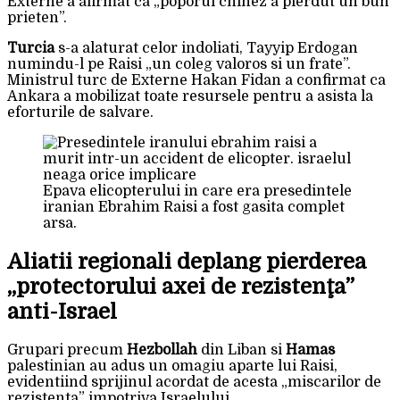
Externe a afirmat ca „poporul chinez a pierdut un bun
prieten”.
Turcia
s-a alaturat celor indoliati, Tayyip Erdogan
numindu-l pe Raisi „un coleg valoros si un frate”.
Ministrul turc de Externe Hakan Fidan a confirmat ca
Ankara a mobilizat toate resursele pentru a asista la
eforturile de salvare.
Epava elicopterului in care era presedintele
iranian Ebrahim Raisi a fost gasita complet
arsa.
Aliatii regionali deplang pierderea
„protectorului axei de rezistenţa”
anti-Israel
Grupari precum
Hezbollah
din Liban si
Hamas
palestinian au adus un omagiu aparte lui Raisi,
evidentiind sprijinul acordat de acesta „miscarilor de
rezistenta” impotriva Israelului.