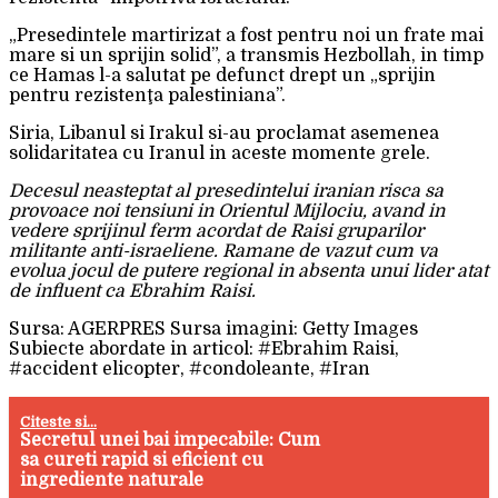
„Presedintele martirizat a fost pentru noi un frate mai
mare si un sprijin solid”, a transmis Hezbollah, in timp
ce Hamas l-a salutat pe defunct drept un „sprijin
pentru rezistenţa palestiniana”.
Siria, Libanul si Irakul si-au proclamat asemenea
solidaritatea cu Iranul in aceste momente grele.
Decesul neasteptat al presedintelui iranian risca sa
provoace noi tensiuni in Orientul Mijlociu, avand in
vedere sprijinul ferm acordat de Raisi gruparilor
militante anti-israeliene. Ramane de vazut cum va
evolua jocul de putere regional in absenta unui lider atat
de influent ca Ebrahim Raisi.
Sursa: AGERPRES Sursa imagini: Getty Images
Subiecte abordate in articol: #Ebrahim Raisi,
#accident elicopter, #condoleante, #Iran
Citeste si...
Secretul unei bai impecabile: Cum
sa cureti rapid si eficient cu
ingrediente naturale