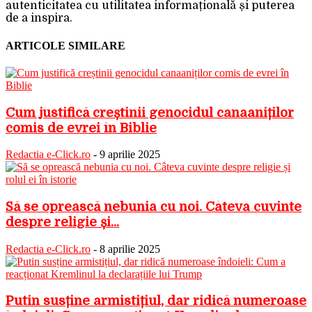
autenticitatea cu utilitatea informațională și puterea
de a inspira.
ARTICOLE SIMILARE
Cum justifică creștinii genocidul canaaniților
comis de evrei în Biblie
Redactia e-Click.ro
-
9 aprilie 2025
Să se oprească nebunia cu noi. Câteva cuvinte
despre religie și...
Redactia e-Click.ro
-
8 aprilie 2025
Putin susține armistițiul, dar ridică numeroase