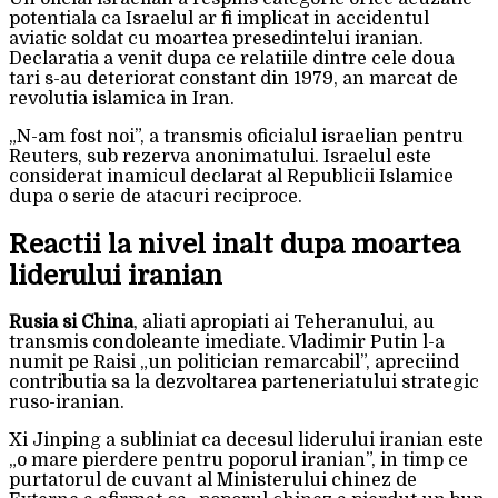
potentiala ca Israelul ar fi implicat in accidentul
aviatic soldat cu moartea presedintelui iranian.
Declaratia a venit dupa ce relatiile dintre cele doua
tari s-au deteriorat constant din 1979, an marcat de
revolutia islamica in Iran.
„N-am fost noi”, a transmis oficialul israelian pentru
Reuters, sub rezerva anonimatului. Israelul este
considerat inamicul declarat al Republicii Islamice
dupa o serie de atacuri reciproce.
Reactii la nivel inalt dupa moartea
liderului iranian
Rusia si China
, aliati apropiati ai Teheranului, au
transmis condoleante imediate. Vladimir Putin l-a
numit pe Raisi „un politician remarcabil”, apreciind
contributia sa la dezvoltarea parteneriatului strategic
ruso-iranian.
Xi Jinping a subliniat ca decesul liderului iranian este
„o mare pierdere pentru poporul iranian”, in timp ce
purtatorul de cuvant al Ministerului chinez de